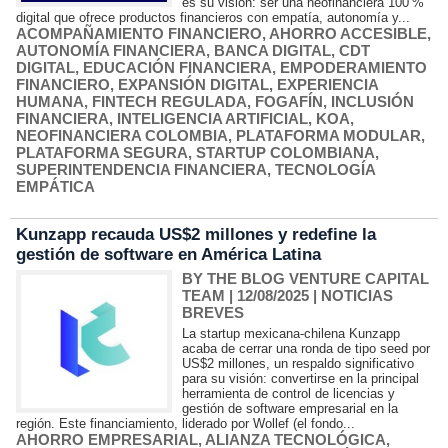
es su visión: ser una neofinanciera 100 %
digital que ofrece productos financieros con empatía, autonomía y...
ACOMPAÑAMIENTO FINANCIERO
,
AHORRO ACCESIBLE
,
AUTONOMÍA FINANCIERA
,
BANCA DIGITAL
,
CDT
DIGITAL
,
EDUCACIÓN FINANCIERA
,
EMPODERAMIENTO
FINANCIERO
,
EXPANSIÓN DIGITAL
,
EXPERIENCIA
HUMANA
,
FINTECH REGULADA
,
FOGAFÍN
,
INCLUSIÓN
FINANCIERA
,
INTELIGENCIA ARTIFICIAL
,
KOA
,
NEOFINANCIERA COLOMBIA
,
PLATAFORMA MODULAR
,
PLATAFORMA SEGURA
,
STARTUP COLOMBIANA
,
SUPERINTENDENCIA FINANCIERA
,
TECNOLOGÍA
EMPÁTICA
Kunzapp recauda US$2 millones y redefine la
gestión de software en América Latina
BY THE BLOG VENTURE CAPITAL
TEAM
| 12/08/2025
|
NOTICIAS
BREVES
La startup mexicana-chilena Kunzapp
acaba de cerrar una ronda de tipo seed por
US$2 millones, un respaldo significativo
para su visión: convertirse en la principal
herramienta de control de licencias y
gestión de software empresarial en la
región. Este financiamiento, liderado por Wollef (el fondo...
AHORRO EMPRESARIAL
,
ALIANZA TECNOLÓGICA
,