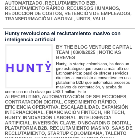
AUTOMATIZADO
,
RECLUTAMIENTO B2B
,
RECLUTAMIENTO RÁPIDO
,
RECURSOS HUMANOS
,
REDUCCIÓN DE COSTOS
,
RETENCIÓN DE EMPLEADOS
,
TRANSFORMACIÓN LABORAL
,
UBITS
,
VALU
Hunty revoluciona el reclutamiento masivo con
inteligencia artificial
BY THE BLOG VENTURE CAPITAL
TEAM
| 03/08/2025
|
NOTICIAS
BREVES
Hunty, la startup colombiana, ha dado un
giro estratégico que resuena más allá de
Latinoamérica: pasó de ofrecer servicios
directos al candidato a convertirse en una
plataforma B2B que automatiza procesos
masivos de contratación, y acaba de
cerrar una ronda clave por US$ 1 millón. Este...
AI RECRUITING
,
AUTOMATIZACIÓN DE SELECCIONES
,
CONTRATACIÓN DIGITAL
,
CRECIMIENTO RÁPIDO
,
EFICIENCIA OPERATIVA
,
ESCALABILIDAD
,
EXPANSIÓN
INTERNACIONAL
,
FINANCIACIÓN FINTECH
,
HR TECH
,
HUNTY
,
INNOVACIÓN LABORAL
,
INTELIGENCIA
ARTIFICIAL
,
INVERSIÓN CLAVE
,
ONBOARDING DIGITAL
,
PLATAFORMA B2B
,
RECLUTAMIENTO MASIVO
,
SAAS DE
RECLUTAMIENTO
,
STARTUP COLOMBIANA
,
TALENTO