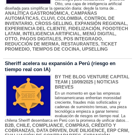
Otto, una capa de inteligencia artificial
diseñada para simplificar la operación diaria: desde la toma de...
ANALÍTICA GASTRONÓMICA
,
CAMPAÑAS
AUTOMÁTICAS
,
CLUVI
,
COLOMBIA
,
CONTROL DE
INVENTARIO
,
CROSS-SELLING
,
EXPANSIÓN REGIONAL
,
EXPERIENCIA DEL CLIENTE
,
FIDELIZACIÓN
,
FOODTECH
LATAM
,
INTELIGENCIA ARTIFICIAL
,
MENÚ DIGITAL
,
OTTO
,
PAGOS DIGITALES
,
POS INTEGRADO
,
REDUCCIÓN DE MERMA
,
RESTAURANTES
,
TICKET
PROMEDIO
,
TIEMPOS DE COCINA
,
UPSELLING
Sheriff acelera su expansión a Perú (riesgo en
tiempo real con IA)
BY THE BLOG VENTURE CAPITAL
TEAM
| 10/09/2025
|
NOTICIAS
BREVES
En un momento en que las empresas
latinoamericanas enfrentan morosidad
creciente, fraudes más sofisticados y
cadenas de suministro tensas, una pieza
tecnológica empieza a ganar terreno:
evaluación de riesgos en tiempo real. La
chilena Sheriff desembarca en Perú con la promesa de unificar datos...
B2B
,
CHILE
,
COMPLIANCE
,
COMPRAS
,
CRÉDITO Y
COBRANZAS
,
DATA DRIVEN
,
DUE DILIGENCE
,
ERP CRM
,