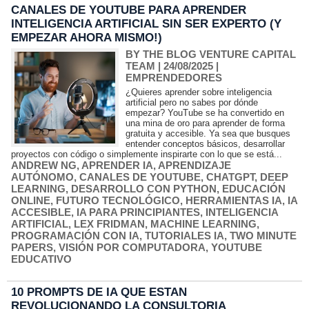
CANALES DE YOUTUBE PARA APRENDER
INTELIGENCIA ARTIFICIAL SIN SER EXPERTO (Y
EMPEZAR AHORA MISMO!)
BY THE BLOG VENTURE CAPITAL
TEAM
| 24/08/2025
|
EMPRENDEDORES
¿Quieres aprender sobre inteligencia
artificial pero no sabes por dónde
empezar? YouTube se ha convertido en
una mina de oro para aprender de forma
gratuita y accesible. Ya sea que busques
entender conceptos básicos, desarrollar
proyectos con código o simplemente inspirarte con lo que se está...
ANDREW NG
,
APRENDER IA
,
APRENDIZAJE
AUTÓNOMO
,
CANALES DE YOUTUBE
,
CHATGPT
,
DEEP
LEARNING
,
DESARROLLO CON PYTHON
,
EDUCACIÓN
ONLINE
,
FUTURO TECNOLÓGICO
,
HERRAMIENTAS IA
,
IA
ACCESIBLE
,
IA PARA PRINCIPIANTES
,
INTELIGENCIA
ARTIFICIAL
,
LEX FRIDMAN
,
MACHINE LEARNING
,
PROGRAMACIÓN CON IA
,
TUTORIALES IA
,
TWO MINUTE
PAPERS
,
VISIÓN POR COMPUTADORA
,
YOUTUBE
EDUCATIVO
10 PROMPTS DE IA QUE ESTAN
REVOLUCIONANDO LA CONSULTORIA