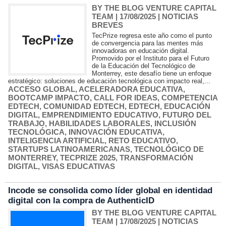
BY THE BLOG VENTURE CAPITAL
TEAM
| 17/08/2025
|
NOTICIAS
BREVES
TecPrize regresa este año como el punto
de convergencia para las mentes más
innovadoras en educación digital.
Promovido por el Instituto para el Futuro
de la Educación del Tecnológico de
Monterrey, este desafío tiene un enfoque
estratégico: soluciones de educación tecnológica con impacto real,...
ACCESO GLOBAL
,
ACELERADORA EDUCATIVA
,
BOOTCAMP IMPACTO
,
CALL FOR IDEAS
,
COMPETENCIA
EDTECH
,
COMUNIDAD EDTECH
,
EDTECH
,
EDUCACIÓN
DIGITAL
,
EMPRENDIMIENTO EDUCATIVO
,
FUTURO DEL
TRABAJO
,
HABILIDADES LABORALES
,
INCLUSIÓN
TECNOLÓGICA
,
INNOVACIÓN EDUCATIVA
,
INTELIGENCIA ARTIFICIAL
,
RETO EDUCATIVO
,
STARTUPS LATINOAMERICANAS
,
TECNOLÓGICO DE
MONTERREY
,
TECPRIZE 2025
,
TRANSFORMACIÓN
DIGITAL
,
VISAS EDUCATIVAS
Incode se consolida como líder global en identidad
digital con la compra de AuthenticID
BY THE BLOG VENTURE CAPITAL
TEAM
| 17/08/2025
|
NOTICIAS