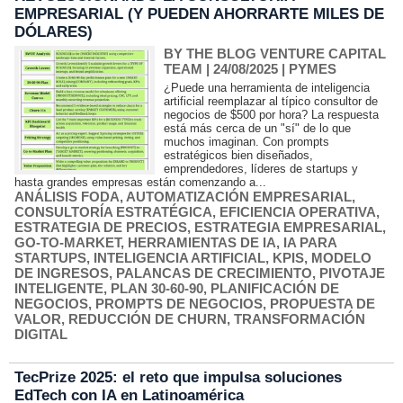
EMPRESARIAL (Y PUEDEN AHORRARTE MILES DE
DÓLARES)
BY THE BLOG VENTURE CAPITAL
TEAM
| 24/08/2025
|
PYMES
¿Puede una herramienta de inteligencia
artificial reemplazar al típico consultor de
negocios de $500 por hora? La respuesta
está más cerca de un "sí" de lo que
muchos imaginan. Con prompts
estratégicos bien diseñados,
emprendedores, líderes de startups y
hasta grandes empresas están comenzando a...
ANÁLISIS FODA
,
AUTOMATIZACIÓN EMPRESARIAL
,
CONSULTORÍA ESTRATÉGICA
,
EFICIENCIA OPERATIVA
,
ESTRATEGIA DE PRECIOS
,
ESTRATEGIA EMPRESARIAL
,
GO-TO-MARKET
,
HERRAMIENTAS DE IA
,
IA PARA
STARTUPS
,
INTELIGENCIA ARTIFICIAL
,
KPIS
,
MODELO
DE INGRESOS
,
PALANCAS DE CRECIMIENTO
,
PIVOTAJE
INTELIGENTE
,
PLAN 30-60-90
,
PLANIFICACIÓN DE
NEGOCIOS
,
PROMPTS DE NEGOCIOS
,
PROPUESTA DE
VALOR
,
REDUCCIÓN DE CHURN
,
TRANSFORMACIÓN
DIGITAL
TecPrize 2025: el reto que impulsa soluciones
EdTech con IA en Latinoamérica