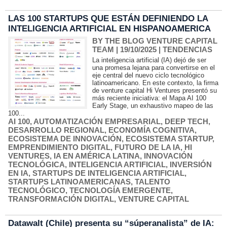
LAS 100 STARTUPS QUE ESTÁN DEFINIENDO LA
INTELIGENCIA ARTIFICIAL EN HISPANOAMERICA
BY THE BLOG VENTURE CAPITAL
TEAM
| 19/10/2025
|
TENDENCIAS
La inteligencia artificial (IA) dejó de ser
una promesa lejana para convertirse en el
eje central del nuevo ciclo tecnológico
latinoamericano. En este contexto, la firma
de venture capital Hi Ventures presentó su
más reciente iniciativa: el Mapa AI 100
Early Stage, un exhaustivo mapeo de las
100...
AI 100
,
AUTOMATIZACIÓN EMPRESARIAL
,
DEEP TECH
,
DESARROLLO REGIONAL
,
ECONOMÍA COGNITIVA
,
ECOSISTEMA DE INNOVACIÓN
,
ECOSISTEMA STARTUP
,
EMPRENDIMIENTO DIGITAL
,
FUTURO DE LA IA
,
HI
VENTURES
,
IA EN AMÉRICA LATINA
,
INNOVACIÓN
TECNOLÓGICA
,
INTELIGENCIA ARTIFICIAL
,
INVERSIÓN
EN IA
,
STARTUPS DE INTELIGENCIA ARTIFICIAL
,
STARTUPS LATINOAMERICANAS
,
TALENTO
TECNOLÓGICO
,
TECNOLOGÍA EMERGENTE
,
TRANSFORMACIÓN DIGITAL
,
VENTURE CAPITAL
Datawalt (Chile) presenta su “súperanalista” de IA: