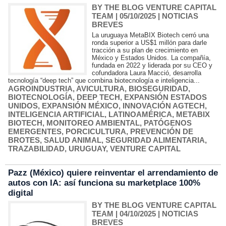
BY THE BLOG VENTURE CAPITAL
TEAM
| 05/10/2025
|
NOTICIAS
BREVES
La uruguaya MetaBIX Biotech cerró una
ronda superior a US$1 millón para darle
tracción a su plan de crecimiento en
México y Estados Unidos. La compañía,
fundada en 2022 y liderada por su CEO y
cofundadora Laura Macció, desarrolla
tecnología “deep tech” que combina biotecnología e inteligencia...
AGROINDUSTRIA
,
AVICULTURA
,
BIOSEGURIDAD
,
BIOTECNOLOGÍA
,
DEEP TECH
,
EXPANSIÓN ESTADOS
UNIDOS
,
EXPANSIÓN MÉXICO
,
INNOVACIÓN AGTECH
,
INTELIGENCIA ARTIFICIAL
,
LATINOAMÉRICA
,
METABIX
BIOTECH
,
MONITOREO AMBIENTAL
,
PATÓGENOS
EMERGENTES
,
PORCICULTURA
,
PREVENCIÓN DE
BROTES
,
SALUD ANIMAL
,
SEGURIDAD ALIMENTARIA
,
TRAZABILIDAD
,
URUGUAY
,
VENTURE CAPITAL
Pazz (México) quiere reinventar el arrendamiento de
autos con IA: así funciona su marketplace 100%
digital
BY THE BLOG VENTURE CAPITAL
TEAM
| 04/10/2025
|
NOTICIAS
BREVES