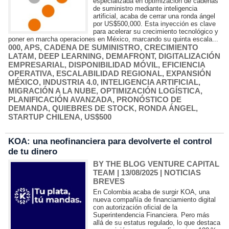
especializada en optimización de cadenas
de suministro mediante inteligencia
artificial, acaba de cerrar una ronda ángel
por US$500,000. Esta inyección es clave
para acelerar su crecimiento tecnológico y
poner en marcha operaciones en México, marcando su quinta escala...
000
,
APS
,
CADENA DE SUMINISTRO
,
CRECIMIENTO
LATAM
,
DEEP LEARNING
,
DEMAFRONT
,
DIGITALIZACIÓN
EMPRESARIAL
,
DISPONIBILIDAD MÓVIL
,
EFICIENCIA
OPERATIVA
,
ESCALABILIDAD REGIONAL
,
EXPANSIÓN
MÉXICO
,
INDUSTRIA 4.0
,
INTELIGENCIA ARTIFICIAL
,
MIGRACIÓN A LA NUBE
,
OPTIMIZACIÓN LOGÍSTICA
,
PLANIFICACIÓN AVANZADA
,
PRONÓSTICO DE
DEMANDA
,
QUIEBRES DE STOCK
,
RONDA ÁNGEL
,
STARTUP CHILENA
,
US$500
KOA: una neofinanciera para devolverte el control
de tu dinero
BY THE BLOG VENTURE CAPITAL
TEAM
| 13/08/2025
|
NOTICIAS
BREVES
En Colombia acaba de surgir KOA, una
nueva compañía de financiamiento digital
con autorización oficial de la
Superintendencia Financiera. Pero más
allá de su estatus regulado, lo que destaca