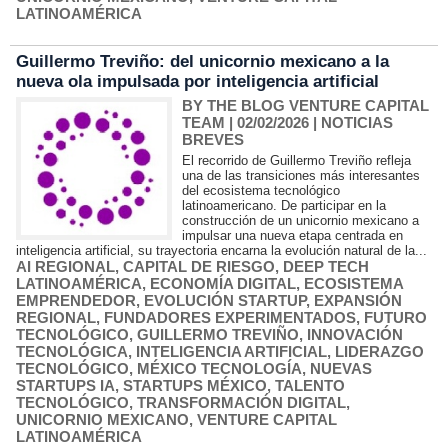
LATINOAMÉRICA
Guillermo Treviño: del unicornio mexicano a la
nueva ola impulsada por inteligencia artificial
BY THE BLOG VENTURE CAPITAL
TEAM
| 02/02/2026
|
NOTICIAS
BREVES
El recorrido de Guillermo Treviño refleja
una de las transiciones más interesantes
del ecosistema tecnológico
latinoamericano. De participar en la
construcción de un unicornio mexicano a
impulsar una nueva etapa centrada en
inteligencia artificial, su trayectoria encarna la evolución natural de la...
AI REGIONAL
,
CAPITAL DE RIESGO
,
DEEP TECH
LATINOAMÉRICA
,
ECONOMÍA DIGITAL
,
ECOSISTEMA
EMPRENDEDOR
,
EVOLUCIÓN STARTUP
,
EXPANSIÓN
REGIONAL
,
FUNDADORES EXPERIMENTADOS
,
FUTURO
TECNOLÓGICO
,
GUILLERMO TREVIÑO
,
INNOVACIÓN
TECNOLÓGICA
,
INTELIGENCIA ARTIFICIAL
,
LIDERAZGO
TECNOLÓGICO
,
MÉXICO TECNOLOGÍA
,
NUEVAS
STARTUPS IA
,
STARTUPS MÉXICO
,
TALENTO
TECNOLÓGICO
,
TRANSFORMACIÓN DIGITAL
,
UNICORNIO MEXICANO
,
VENTURE CAPITAL
LATINOAMÉRICA