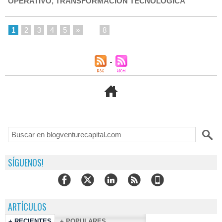
OPERATIVO
,
TRANSFORMACIÓN TECNOLÓGICA
1
2
3
4
5
»
...
8
SÍGUENOS!
ARTÍCULOS
+ RECIENTES
+ POPULARES