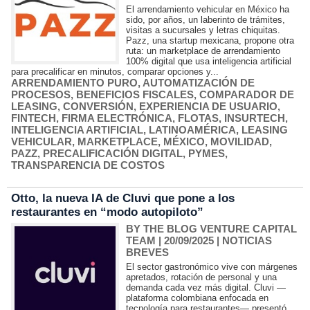
El arrendamiento vehicular en México ha
sido, por años, un laberinto de trámites,
visitas a sucursales y letras chiquitas.
Pazz, una startup mexicana, propone otra
ruta: un marketplace de arrendamiento
100% digital que usa inteligencia artificial
para precalificar en minutos, comparar opciones y...
ARRENDAMIENTO PURO
,
AUTOMATIZACIÓN DE
PROCESOS
,
BENEFICIOS FISCALES
,
COMPARADOR DE
LEASING
,
CONVERSIÓN
,
EXPERIENCIA DE USUARIO
,
FINTECH
,
FIRMA ELECTRÓNICA
,
FLOTAS
,
INSURTECH
,
INTELIGENCIA ARTIFICIAL
,
LATINOAMÉRICA
,
LEASING
VEHICULAR
,
MARKETPLACE
,
MÉXICO
,
MOVILIDAD
,
PAZZ
,
PRECALIFICACIÓN DIGITAL
,
PYMES
,
TRANSPARENCIA DE COSTOS
Otto, la nueva IA de Cluvi que pone a los
restaurantes en “modo autopiloto”
BY THE BLOG VENTURE CAPITAL
TEAM
| 20/09/2025
|
NOTICIAS
BREVES
El sector gastronómico vive con márgenes
apretados, rotación de personal y una
demanda cada vez más digital. Cluvi —
plataforma colombiana enfocada en
tecnología para restaurantes— presentó