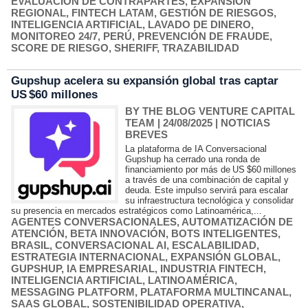
EVALUACIÓN DE CONTRAPARTES
,
EXPANSIÓN
REGIONAL
,
FINTECH LATAM
,
GESTIÓN DE RIESGOS
,
INTELIGENCIA ARTIFICIAL
,
LAVADO DE DINERO
,
MONITOREO 24/7
,
PERÚ
,
PREVENCIÓN DE FRAUDE
,
SCORE DE RIESGO
,
SHERIFF
,
TRAZABILIDAD
Gupshup acelera su expansión global tras captar
US $60 millones
BY THE BLOG VENTURE CAPITAL
TEAM
| 24/08/2025
|
NOTICIAS
BREVES
La plataforma de IA Conversacional
Gupshup ha cerrado una ronda de
financiamiento por más de US $60 millones
a través de una combinación de capital y
deuda. Este impulso servirá para escalar
su infraestructura tecnológica y consolidar
su presencia en mercados estratégicos como Latinoamérica,...
AGENTES CONVERSACIONALES
,
AUTOMATIZACIÓN DE
ATENCIÓN
,
BETA INNOVACIÓN
,
BOTS INTELIGENTES
,
BRASIL
,
CONVERSACIONAL AI
,
ESCALABILIDAD
,
ESTRATEGIA INTERNACIONAL
,
EXPANSIÓN GLOBAL
,
GUPSHUP
,
IA EMPRESARIAL
,
INDUSTRIA FINTECH
,
INTELIGENCIA ARTIFICIAL
,
LATINOAMÉRICA
,
MESSAGING PLATFORM
,
PLATAFORMA MULTINCANAL
,
SAAS GLOBAL
,
SOSTENIBILIDAD OPERATIVA
,