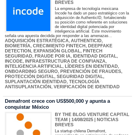
BREVES
La empresa de tecnología mexicana
Incode ha dado un paso estratégico con la
adquisición de AuthenticID, fortaleciendo
su posición como referente en soluciones
de identidad digital potenciada por
inteligencia artificial. Este movimiento
señala una apuesta decidida por responder a las amenazas...
ADQUISICIÓN ESTRATÉGICA
,
AUTHENTICID
,
BIOMETRÍA
,
CRECIMIENTO FINTECH
,
DEEPFAKE
DETECTION
,
EXPANSIÓN GLOBAL
,
FINTECH
SEGURIDAD
,
FRAUDE POR IA
,
IDENTIDAD DIGITAL
,
INCODE
,
INFRAESTRUCTURA DE CONFIANZA
,
INTELIGENCIA ARTIFICIAL
,
LÍDERES EN IDENTIDAD
,
ONBOARDING SEGURO
,
PREVENCIÓN DE FRAUDES
,
PROTECCIÓN DIGITAL
,
SEGURIDAD DIGITAL
,
SUPLANTACIÓN IDENTIDAD
,
TECNOLOGÍA
ANTISUPLANTACIÓN
,
VERIFICACIÓN DE IDENTIDAD
Demafront crece con US$500,000 y apunta a
conquistar México
BY THE BLOG VENTURE CAPITAL
TEAM
| 14/08/2025
|
NOTICIAS
BREVES
La startup chilena Demafront,