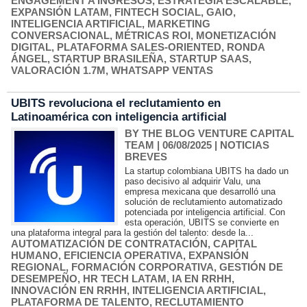
ENGAGEMENT A INGRESOS
,
ESTRATEGIA ESCALABLE
,
EXPANSIÓN LATAM
,
FINTECH SOCIAL
,
GAIO
,
INTELIGENCIA ARTIFICIAL
,
MARKETING
CONVERSACIONAL
,
MÉTRICAS ROI
,
MONETIZACIÓN
DIGITAL
,
PLATAFORMA SALES‑ORIENTED
,
RONDA
ÁNGEL
,
STARTUP BRASILEÑA
,
STARTUP SAAS
,
VALORACIÓN 1.7M
,
WHATSAPP VENTAS
UBITS revoluciona el reclutamiento en
Latinoamérica con inteligencia artificial
BY THE BLOG VENTURE CAPITAL
TEAM
| 06/08/2025
|
NOTICIAS
BREVES
La startup colombiana UBITS ha dado un
paso decisivo al adquirir Valu, una
empresa mexicana que desarrolló una
solución de reclutamiento automatizado
potenciada por inteligencia artificial. Con
esta operación, UBITS se convierte en
una plataforma integral para la gestión del talento: desde la...
AUTOMATIZACIÓN DE CONTRATACIÓN
,
CAPITAL
HUMANO
,
EFICIENCIA OPERATIVA
,
EXPANSIÓN
REGIONAL
,
FORMACIÓN CORPORATIVA
,
GESTIÓN DE
DESEMPEÑO
,
HR TECH LATAM
,
IA EN RRHH
,
INNOVACIÓN EN RRHH
,
INTELIGENCIA ARTIFICIAL
,
PLATAFORMA DE TALENTO
,
RECLUTAMIENTO