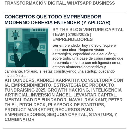
TRANSFORMACIÓN DIGITAL
,
WHATSAPP BUSINESS
CONCEPTOS QUE TODO EMPRENDEDOR
MODERNO DEBERIA ENTENDER (Y APLICAR)
BY THE BLOG VENTURE CAPITAL
TEAM
| 24/08/2025
|
EMPRENDEDORES
Ser emprendedor hoy no solo requiere
tener una idea. Requiere visión
estratégica, capacidad de ejecución y,
sobre todo, una base de conocimiento que
te permita moverte con inteligencia en un
entorno altamente competitivo y
cambiante. Por eso, si estás construyendo una startup, buscando
inversión o...
AI FOUNDERS
,
ANDREJ KARPATHY
,
CONSULTORÍA CON
IA
,
EMPRENDIMIENTO
,
ESTRATEGIA DE PRODUCTO
,
FUNDRAISING 2025
,
GROWTH HACKING
,
INTELIGENCIA
ARTIFICIAL
,
INVERSIÓN ÁNGEL
,
LEVANTAR CAPITAL
,
MENTALIDAD DE FUNDADOR
,
NAVAL RAVIKANT
,
PETER
THIEL
,
PITCH DECK
,
PLAYBOOK DE STARTUPS
,
PRODUCT MARKET FIT
,
RECURSOS PARA
EMPRENDEDORES
,
SEQUOIA CAPITAL
,
STARTUPS
,
Y
COMBINATOR