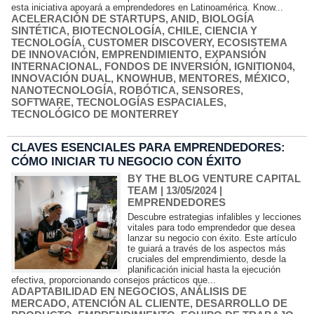
esta iniciativa apoyará a emprendedores en Latinoamérica. Know...
ACELERACIÓN DE STARTUPS
,
ANID
,
BIOLOGÍA
SINTÉTICA
,
BIOTECNOLOGÍA
,
CHILE
,
CIENCIA Y
TECNOLOGÍA
,
CUSTOMER DISCOVERY
,
ECOSISTEMA
DE INNOVACIÓN
,
EMPRENDIMIENTO
,
EXPANSIÓN
INTERNACIONAL
,
FONDOS DE INVERSIÓN
,
IGNITION04
,
INNOVACIÓN DUAL
,
KNOWHUB
,
MENTORES
,
MÉXICO
,
NANOTECNOLOGÍA
,
ROBÓTICA
,
SENSORES
,
SOFTWARE
,
TECNOLOGÍAS ESPACIALES
,
TECNOLÓGICO DE MONTERREY
CLAVES ESENCIALES PARA EMPRENDEDORES:
CÓMO INICIAR TU NEGOCIO CON ÉXITO
BY THE BLOG VENTURE CAPITAL
TEAM
| 13/05/2024
|
EMPRENDEDORES
Descubre estrategias infalibles y lecciones
vitales para todo emprendedor que desea
lanzar su negocio con éxito. Este artículo
te guiará a través de los aspectos más
cruciales del emprendimiento, desde la
planificación inicial hasta la ejecución
efectiva, proporcionando consejos prácticos que...
ADAPTABILIDAD EN NEGOCIOS
,
ANÁLISIS DE
MERCADO
,
ATENCIÓN AL CLIENTE
,
DESARROLLO DE