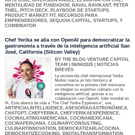
MENTALIDAD DE FUNDADOR
,
NAVAL RAVIKANT
,
PETER
THIEL
,
PITCH DECK
,
PLAYBOOK DE STARTUPS
,
PRODUCT MARKET FIT
,
RECURSOS PARA
EMPRENDEDORES
,
SEQUOIA CAPITAL
,
STARTUPS
,
Y
COMBINATOR
Chef Yerika se alía con OpenAI para democratizar la
gastronomía a través de la inteligencia artificial San
José, California (Silicon Valley)
BY THE BLOG VENTURE CAPITAL
TEAM
| 06/04/2025
|
NOTICIAS
BREVES
La reconocida chef internacional Yerika
Muñoz marca un hito histórico al
convertirse en la primera chef mexicana
en integrar su expertise culinario con la
inteligencia artificial, gracias a su
colaboración con OpenAI, líder mundial en
IA. Esta alianza da vida a “The Chef Yerika Experience”, una...
ARTIFICIALINTELLIGENCE
,
ASESORÍAGASTRONÓMICA
,
CHATGPT
,
CHEFYERIKA
,
CHEFYERIKAEXPERIENCE
,
COCINALATINOAMERICANA
,
COCINAMEXICANA
,
COCINAPERUANA
,
CULINARYCONSULTING
,
CULINARYINNOVATION
,
DEMOCRATIZARLACOCINA
,
DEMOCRATIZECOOKING
,
DIGITALTRANSFORMATION
,