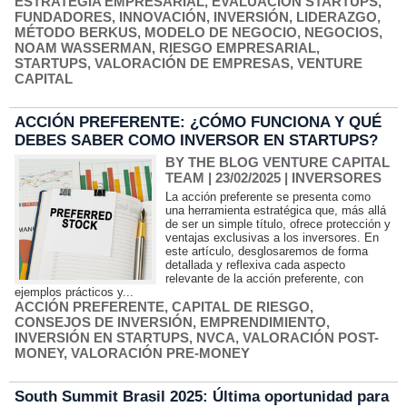
ESTRATEGIA EMPRESARIAL
,
EVALUACIÓN STARTUPS
,
FUNDADORES
,
INNOVACIÓN
,
INVERSIÓN
,
LIDERAZGO
,
MÉTODO BERKUS
,
MODELO DE NEGOCIO
,
NEGOCIOS
,
NOAM WASSERMAN
,
RIESGO EMPRESARIAL
,
STARTUPS
,
VALORACIÓN DE EMPRESAS
,
VENTURE
CAPITAL
ACCIÓN PREFERENTE: ¿CÓMO FUNCIONA Y QUÉ
DEBES SABER COMO INVERSOR EN STARTUPS?
BY THE BLOG VENTURE CAPITAL
TEAM
| 23/02/2025
|
INVERSORES
La acción preferente se presenta como
una herramienta estratégica que, más allá
de ser un simple título, ofrece protección y
ventajas exclusivas a los inversores. En
este artículo, desglosaremos de forma
detallada y reflexiva cada aspecto
relevante de la acción preferente, con
ejemplos prácticos y...
ACCIÓN PREFERENTE
,
CAPITAL DE RIESGO
,
CONSEJOS DE INVERSIÓN
,
EMPRENDIMIENTO
,
INVERSIÓN EN STARTUPS
,
NVCA
,
VALORACIÓN POST-
MONEY
,
VALORACIÓN PRE-MONEY
South Summit Brasil 2025: Última oportunidad para