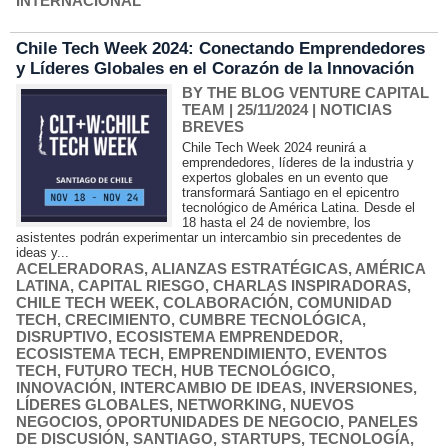
INTERNACIONAL
Chile Tech Week 2024: Conectando Emprendedores
y Líderes Globales en el Corazón de la Innovación
BY THE BLOG VENTURE CAPITAL
TEAM
| 25/11/2024
|
NOTICIAS
BREVES
Chile Tech Week 2024 reunirá a
emprendedores, líderes de la industria y
expertos globales en un evento que
transformará Santiago en el epicentro
tecnológico de América Latina. Desde el
18 hasta el 24 de noviembre, los
asistentes podrán experimentar un intercambio sin precedentes de
ideas y...
ACELERADORAS
,
ALIANZAS ESTRATÉGICAS
,
AMÉRICA
LATINA
,
CAPITAL RIESGO
,
CHARLAS INSPIRADORAS
,
CHILE TECH WEEK
,
COLABORACIÓN
,
COMUNIDAD
TECH
,
CRECIMIENTO
,
CUMBRE TECNOLÓGICA
,
DISRUPTIVO
,
ECOSISTEMA EMPRENDEDOR
,
ECOSISTEMA TECH
,
EMPRENDIMIENTO
,
EVENTOS
TECH
,
FUTURO TECH
,
HUB TECNOLÓGICO
,
INNOVACIÓN
,
INTERCAMBIO DE IDEAS
,
INVERSIONES
,
LÍDERES GLOBALES
,
NETWORKING
,
NUEVOS
NEGOCIOS
,
OPORTUNIDADES DE NEGOCIO
,
PANELES
DE DISCUSIÓN
,
SANTIAGO
,
STARTUPS
,
TECNOLOGÍA
,