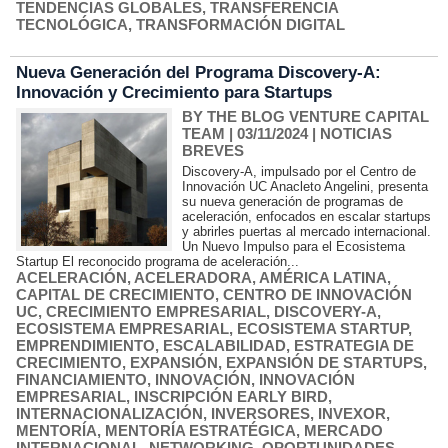
TENDENCIAS GLOBALES
,
TRANSFERENCIA
TECNOLÓGICA
,
TRANSFORMACIÓN DIGITAL
Nueva Generación del Programa Discovery-A:
Innovación y Crecimiento para Startups
BY THE BLOG VENTURE CAPITAL
TEAM
| 03/11/2024
|
NOTICIAS
BREVES
Discovery-A, impulsado por el Centro de
Innovación UC Anacleto Angelini, presenta
su nueva generación de programas de
aceleración, enfocados en escalar startups
y abrirles puertas al mercado internacional.
Un Nuevo Impulso para el Ecosistema
Startup El reconocido programa de aceleración...
ACELERACIÓN
,
ACELERADORA
,
AMÉRICA LATINA
,
CAPITAL DE CRECIMIENTO
,
CENTRO DE INNOVACIÓN
UC
,
CRECIMIENTO EMPRESARIAL
,
DISCOVERY-A
,
ECOSISTEMA EMPRESARIAL
,
ECOSISTEMA STARTUP
,
EMPRENDIMIENTO
,
ESCALABILIDAD
,
ESTRATEGIA DE
CRECIMIENTO
,
EXPANSIÓN
,
EXPANSIÓN DE STARTUPS
,
FINANCIAMIENTO
,
INNOVACIÓN
,
INNOVACIÓN
EMPRESARIAL
,
INSCRIPCIÓN EARLY BIRD
,
INTERNACIONALIZACIÓN
,
INVERSORES
,
INVEXOR
,
MENTORÍA
,
MENTORÍA ESTRATÉGICA
,
MERCADO
INTERNACIONAL
,
NETWORKING
,
OPORTUNIDADES