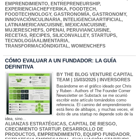
EMPRENDIMIENTO
,
ENTREPRENEURSHIP
,
EXPERIENCIACHEFYERIKA
,
FOODTECH
,
FOODTECHNOLOGY
,
GASTRONOMÍA
,
GASTRONOMY
,
INNOVACIÓNCULINARIA
,
INTELIGENCIAARTIFICIAL
,
LATINAMERICANCUISINE
,
MEXICANCUISINE
,
MUJERESCHEFS
,
OPENAI
,
PERUVIANCUISINE
,
RECETAS
,
RECIPES
,
SILICONVALLEY
,
STARTUPS
,
TECNOLOGÍAALIMENTARIA
,
TRANSFORMACIÓNDIGITAL
,
WOMENCHEFS
CÓMO EVALUAR A UN FUNDADOR: LA GUÍA
DEFINITIVA
BY THE BLOG VENTURE CAPITAL
TEAM
| 15/03/2025
|
INVERSORES
Basándome en el gráfico ideado por Chris
y Ruben - Authors of The Founder Corner
Newssletter on Substack se me ocurrió
escribir este artículo tomándolos como
referencia. El camino del emprendimiento
está lleno de altibajos, y muchas veces, el
éxito de una startup no depende solo de la
idea, sino...
ALIANZAS ESTRATÉGICAS
,
CAPITAL DE RIESGO
,
CRECIMIENTO STARTUP
,
DESARROLLO DE
PRODUCTOS
,
EMPRENDIMIENTO
,
EQUIPO FUNDADOR
,