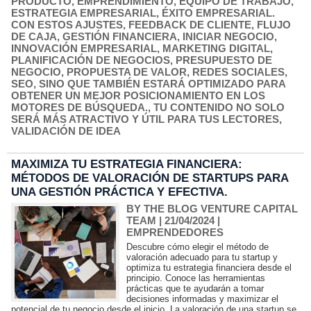
PRODUCTO
,
EMPRENDIMIENTO
,
EQUIPO DE TRABAJO
,
ESTRATEGIA EMPRESARIAL
,
ÉXITO EMPRESARIAL.
CON ESTOS AJUSTES
,
FEEDBACK DE CLIENTE
,
FLUJO
DE CAJA
,
GESTIÓN FINANCIERA
,
INICIAR NEGOCIO
,
INNOVACIÓN EMPRESARIAL
,
MARKETING DIGITAL
,
PLANIFICACIÓN DE NEGOCIOS
,
PRESUPUESTO DE
NEGOCIO
,
PROPUESTA DE VALOR
,
REDES SOCIALES
,
SEO
,
SINO QUE TAMBIÉN ESTARÁ OPTIMIZADO PARA
OBTENER UN MEJOR POSICIONAMIENTO EN LOS
MOTORES DE BÚSQUEDA.
,
TU CONTENIDO NO SOLO
SERÁ MÁS ATRACTIVO Y ÚTIL PARA TUS LECTORES
,
VALIDACIÓN DE IDEA
MAXIMIZA TU ESTRATEGIA FINANCIERA:
MÉTODOS DE VALORACIÓN DE STARTUPS PARA
UNA GESTIÓN PRÁCTICA Y EFECTIVA.
BY THE BLOG VENTURE CAPITAL
TEAM
| 21/04/2024
|
EMPRENDEDORES
Descubre cómo elegir el método de
valoración adecuado para tu startup y
optimiza tu estrategia financiera desde el
principio. Conoce las herramientas
prácticas que te ayudarán a tomar
decisiones informadas y maximizar el
potencial de tu negocio desde el inicio. La valoración de una startup se