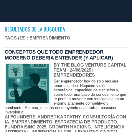
RESULTADOS DE LA BÚSQUEDA
TAGS (15) : EMPRENDIMIENTO
CONCEPTOS QUE TODO EMPRENDEDOR
MODERNO DEBERIA ENTENDER (Y APLICAR)
BY THE BLOG VENTURE CAPITAL
TEAM
| 24/08/2025
|
EMPRENDEDORES
Ser emprendedor hoy no solo requiere
tener una idea. Requiere visión
estratégica, capacidad de ejecución y,
sobre todo, una base de conocimiento que
te permita moverte con inteligencia en un
entorno altamente competitivo y
cambiante. Por eso, si estás construyendo una startup, buscando
inversión o...
AI FOUNDERS
,
ANDREJ KARPATHY
,
CONSULTORÍA CON
IA
,
EMPRENDIMIENTO
,
ESTRATEGIA DE PRODUCTO
,
FUNDRAISING 2025
,
GROWTH HACKING
,
INTELIGENCIA
ARTIFICIAL
,
INVERSIÓN ÁNGEL
,
LEVANTAR CAPITAL
,