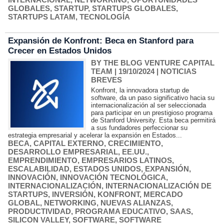
GLOBALES
,
STARTUP
,
STARTUPS GLOBALES
,
STARTUPS LATAM
,
TECNOLOGÍA
Expansión de Konfront: Beca en Stanford para
Crecer en Estados Unidos
BY THE BLOG VENTURE CAPITAL
TEAM
| 19/10/2024
|
NOTICIAS
BREVES
Konfront, la innovadora startup de
software, da un paso significativo hacia su
internacionalización al ser seleccionada
para participar en un prestigioso programa
de Stanford University. Esta beca permitirá
a sus fundadores perfeccionar su
estrategia empresarial y acelerar la expansión en Estados...
BECA
,
CAPITAL EXTERNO
,
CRECIMIENTO
,
DESARROLLO EMPRESARIAL
,
EE.UU.
,
EMPRENDIMIENTO
,
EMPRESARIOS LATINOS
,
ESCALABILIDAD
,
ESTADOS UNIDOS
,
EXPANSIÓN
,
INNOVACIÓN
,
INNOVACIÓN TECNOLÓGICA
,
INTERNACIONALIZACIÓN
,
INTERNACIONALIZACIÓN DE
STARTUPS
,
INVERSIÓN
,
KONFRONT
,
MERCADO
GLOBAL
,
NETWORKING
,
NUEVAS ALIANZAS
,
PRODUCTIVIDAD
,
PROGRAMA EDUCATIVO
,
SAAS
,
SILICON VALLEY
,
SOFTWARE
,
SOFTWARE