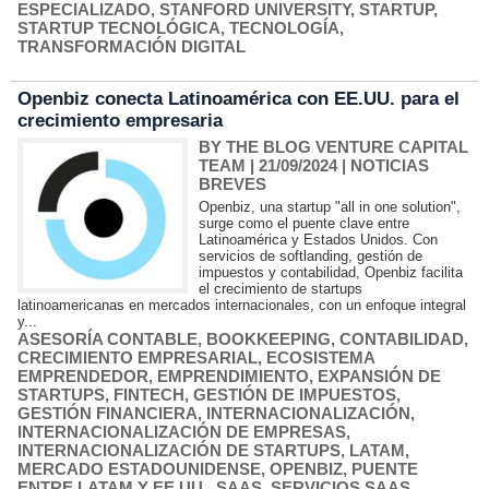
ESPECIALIZADO
,
STANFORD UNIVERSITY
,
STARTUP
,
STARTUP TECNOLÓGICA
,
TECNOLOGÍA
,
TRANSFORMACIÓN DIGITAL
Openbiz conecta Latinoamérica con EE.UU. para el
crecimiento empresaria
BY THE BLOG VENTURE CAPITAL
TEAM
| 21/09/2024
|
NOTICIAS
BREVES
Openbiz, una startup "all in one solution",
surge como el puente clave entre
Latinoamérica y Estados Unidos. Con
servicios de softlanding, gestión de
impuestos y contabilidad, Openbiz facilita
el crecimiento de startups
latinoamericanas en mercados internacionales, con un enfoque integral
y...
ASESORÍA CONTABLE
,
BOOKKEEPING
,
CONTABILIDAD
,
CRECIMIENTO EMPRESARIAL
,
ECOSISTEMA
EMPRENDEDOR
,
EMPRENDIMIENTO
,
EXPANSIÓN DE
STARTUPS
,
FINTECH
,
GESTIÓN DE IMPUESTOS
,
GESTIÓN FINANCIERA
,
INTERNACIONALIZACIÓN
,
INTERNACIONALIZACIÓN DE EMPRESAS
,
INTERNACIONALIZACIÓN DE STARTUPS
,
LATAM
,
MERCADO ESTADOUNIDENSE
,
OPENBIZ
,
PUENTE
ENTRE LATAM Y EE.UU.
,
SAAS
,
SERVICIOS SAAS
,