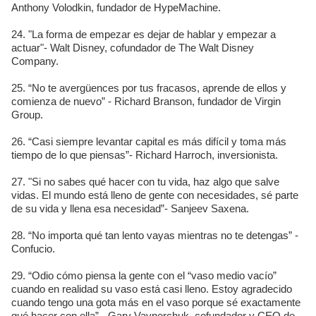
Anthony Volodkin, fundador de HypeMachine.
24. "La forma de empezar es dejar de hablar y empezar a
actuar"- Walt Disney, cofundador de The Walt Disney
Company.
25. “No te avergüences por tus fracasos, aprende de ellos y
comienza de nuevo” - Richard Branson, fundador de Virgin
Group.
26. “Casi siempre levantar capital es más difícil y toma más
tiempo de lo que piensas”- Richard Harroch, inversionista.
27. "Si no sabes qué hacer con tu vida, haz algo que salve
vidas. El mundo está lleno de gente con necesidades, sé parte
de su vida y llena esa necesidad”- Sanjeev Saxena.
28. “No importa qué tan lento vayas mientras no te detengas” -
Confucio.
29. “Odio cómo piensa la gente con el “vaso medio vacío”
cuando en realidad su vaso está casi lleno. Estoy agradecido
cuando tengo una gota más en el vaso porque sé exactamente
qué hacer con ella” - Gary Vaynerchuk, cofundador y CEO de