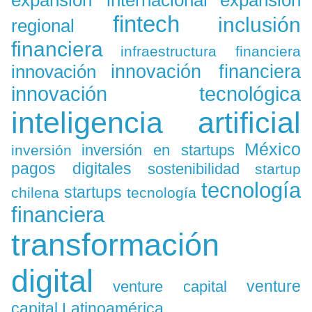
expansión
expansión internacional
fintech
inclusión
regional
financiera
infraestructura financiera
innovación
innovación financiera
innovación tecnológica
inteligencia artificial
México
inversión en startups
inversión
pagos digitales
sostenibilidad
startup
tecnología
startups
chilena
tecnología
financiera
transformación
digital
venture
venture capital
capital Latinoamérica