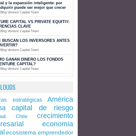
tal y la expansión inteligente: por
dquirir puede ser mejor que crecer
 Blog Venture Capital Team
URE CAPITAL VS PRIVATE EQUITIY:
RENCIAS CLAVE
 Blog Venture Capital Team
 BUSCAN LOS INVERSORES ANTES
NVERTIR?
 Blog Venture Capital Team
MO GANAN DINERO LOS FONDOS
ENTURE CAPITAL?
 Blog Venture Capital Team
CLOUDS
América
zas estratégicas
capital de riesgo
na
crecimiento
Chile
aal
economía
resarial
al
ecosistema emprendedor