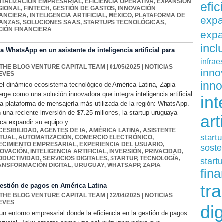
GITALIZACIÓN EMPRESARIAL
,
EFICIENCIA OPERATIVA
,
EXPANSIÓN
efi
GIONAL
,
FINTECH
,
GESTIÓN DE GASTOS
,
INNOVACIÓN
NANCIERA
,
INTELIGENCIA ARTIFICIAL
,
MÉXICO
,
PLATAFORMA DE
exp
NANZAS
,
SOLUCIONES SAAS
,
STARTUPS TECNOLÓGICAS
,
IÓN FINANCIERA
expa
inc
 WhatsApp en un asistente de inteligencia artificial para
infrae
 THE BLOG VENTURE CAPITAL TEAM
| 01/05/2025
|
NOTICIAS
inn
EVES
inn
el dinámico ecosistema tecnológico de América Latina, Zapia
rge como una solución innovadora que integra inteligencia artificial
int
la plataforma de mensajería más utilizada de la región: WhatsApp.
 una reciente inversión de $7.25 millones, la startup uruguaya
art
ca expandir su equipo y...
CESIBILIDAD
,
AGENTES DE IA
,
AMÉRICA LATINA
,
ASISTENTE
start
RTUAL
,
AUTOMATIZACIÓN
,
COMERCIO ELECTRÓNICO
,
ECIMIENTO EMPRESARIAL
,
EXPERIENCIA DEL USUARIO
,
soste
NOVACIÓN
,
INTELIGENCIA ARTIFICIAL
,
INVERSIÓN
,
PRIVACIDAD
,
ODUCTIVIDAD
,
SERVICIOS DIGITALES
,
STARTUP
,
TECNOLOGÍA
,
start
ANSFORMACIÓN DIGITAL
,
URUGUAY
,
WHATSAPP
,
ZAPIA
fina
tr
 gestión de pagos en América Latina
 THE BLOG VENTURE CAPITAL TEAM
| 22/04/2025
|
NOTICIAS
EVES
dig
un entorno empresarial donde la eficiencia en la gestión de pagos