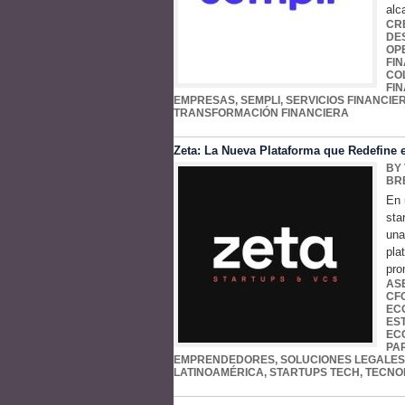
alc
CR
DE
OP
FI
CO
FI
EMPRESAS
,
SEMPLI
,
SERVICIOS FINANCIE
TRANSFORMACIÓN FINANCIERA
Zeta: La Nueva Plataforma que Redefine e
BY
BR
En 
sta
una
pla
pro
AS
CF
EC
ES
EC
PA
EMPRENDEDORES
,
SOLUCIONES LEGALES
LATINOAMÉRICA
,
STARTUPS TECH
,
TECNO