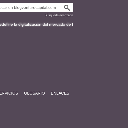
Búsqueda avanzada
italización del mercado de bonos en Latinoamérica
Fracttal y la expan
ERVICIOS
GLOSARIO
ENLACES