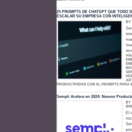
25 PROMPTS DE CHATGPT QUE TODO 
ESCALAR SU EMPRESA CON INTELIGEN
BY
Ser
ten
mar
muc
rec
AN
EM
EM
MA
GE
HE
ART
PRODUCTIVIDAD CON IA
,
PROMPTS PARA
Sempli Acelera en 2024: Nuevos Product
BY
BR
El 
mic
Sem
pos