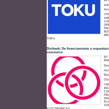
es 
aut
Amé
chi
AM
CO
OP
FI
IN
MÉ
TOKU
Divibank: De financiamiento a orquestació
commerce
BY
BR
Div
rec
Bet
Glo
cap
BR
CO
FI
DIG
PL
SU
ELECTRÓNICAS