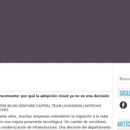
SÍGU
crecimiento: por qué la adopción cloud ya no es una decisión
 THE BLOG VENTURE CAPITAL TEAM
| 01/04/2026
|
NOTICIAS
EVES
ante años, muchas empresas entendieron la migración a la nube
o una mejora puramente tecnológica. Un cambio de servidores.
ARTÍ
 modernización de infraestructura. Una decisión del departamento