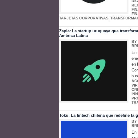
DI
RE
FI
FI
TARJETAS CORPORATIVAS
,
TRANSFORMAC
Zapia: La startup uruguaya que transforma
América Latina
BY
BR
En 
eme
en 
Con
bus
AC
VI
CR
IN
PR
TR
Toku: La fintech chilena que redefine la
BY
BR
En 