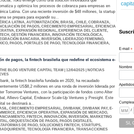
crucial, Toku emerge como una solución innovadora que
capit
omatiza y optimiza los procesos de cobranza para empresas en
rica Latina. Con una reciente inversión de $48 millones, la startup
lena se prepara para expandir su...
ÉRICA LATINA
,
AUTOMATIZACIÓN
,
BRASIL
,
CHILE
,
COBRANZA
,
NCILIACIÓN DE PAGOS
,
CRECIMIENTO EMPRESARIAL
,
EFICIENCIA
ERATIVA
,
EXPANSIÓN REGIONAL
,
EXPERIENCIA DEL CLIENTE
,
Suscrí
NTECH
,
GESTIÓN FINANCIERA
,
INNOVACIÓN TECNOLÓGICA
,
TEGRACIÓN BANCARIA
,
INVERSIÓN
,
LIDERAZGO FEMENINO
,
XICO
,
PAGOS
,
PORTALES DE PAGO
,
TECNOLOGÍA FINANCIERA
,
E-mail
*
n de pagos, la fintech brasileña que redefine el ecosistema e-
Nombre
 THE BLOG VENTURE CAPITAL TEAM
| 12/04/2025
|
NOTICIAS
EVES
ibank, la fintech brasileña fundada en 2020, ha recaudado
Apellido
ientemente US$8,2 millones en una ronda de inversión liderada por
ter Tomorrow Ventures, con la participación de fondos como Alter
bal, Allievo Capital, Endeavor Scale-Up Ventures y Presight. Este
Cumplea
ital se destinará a...
ASIL
,
CRECIMIENTO EMPRESARIAL
,
DIVIBANK
,
DIVIBANK PAY
,
E-
/
MMERCE
,
EFICIENCIA OPERATIVA
,
EXPANSIÓN DE MERCADO
,
NANCIAMIENTO
,
FINTECH
,
INNOVACIÓN
,
INVERSIÓN
,
MARKETING
ITAL
,
ORQUESTACIÓN DE PAGOS
,
PAGOS DIGITALES
,
ATAFORMAS DE PAGO
,
SOLUCIONES FINTECH
,
STARTUPS
,
BADQUIRENTE
,
TECNOLOGÍA FINANCIERA
,
TRANSACCIONES