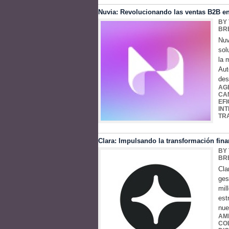
Nuvia: Revolucionando las ventas B2B en A
BY
BR
Nuv
sol
la 
Aut
des
AG
CA
EF
INT
TR
Clara: Impulsando la transformación fina
BY
BR
Cla
ges
mil
est
nue
AM
CO