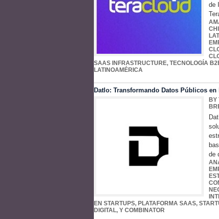
de 
Ter
AM
CH
LA
EM
CL
CL
SAAS INFRASTRUCTURE
,
TECNOLOGÍA B2
LATINOAMÉRICA
Datlo: Transformando Datos Públicos en E
BY
BR
Dat
sol
est
bas
de 
AN
EM
ES
CO
NE
INT
EN STARTUPS
,
PLATAFORMA SAAS
,
START
DIGITAL
,
Y COMBINATOR