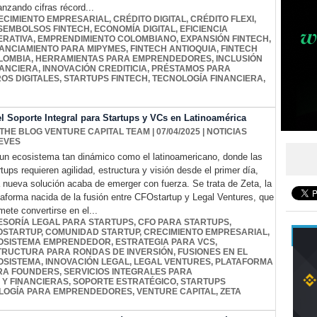
anzando cifras récord...
ECIMIENTO EMPRESARIAL
,
CRÉDITO DIGITAL
,
CRÉDITO FLEXI
,
SEMBOLSOS FINTECH
,
ECONOMÍA DIGITAL
,
EFICIENCIA
ERATIVA
,
EMPRENDIMIENTO COLOMBIANO
,
EXPANSIÓN FINTECH
,
NANCIAMIENTO PARA MIPYMES
,
FINTECH ANTIOQUIA
,
FINTECH
LOMBIA
,
HERRAMIENTAS PARA EMPRENDEDORES
,
INCLUSIÓN
NANCIERA
,
INNOVACIÓN CREDITICIA
,
PRÉSTAMOS PARA
ROS DIGITALES
,
STARTUPS FINTECH
,
TECNOLOGÍA FINANCIERA
,
l Soporte Integral para Startups y VCs en Latinoamérica
 THE BLOG VENTURE CAPITAL TEAM
| 07/04/2025
|
NOTICIAS
EVES
un ecosistema tan dinámico como el latinoamericano, donde las
rtups requieren agilidad, estructura y visión desde el primer día,
 nueva solución acaba de emerger con fuerza. Se trata de Zeta, la
taforma nacida de la fusión entre CFOstartup y Legal Ventures, que
mete convertirse en el...
ESORÍA LEGAL PARA STARTUPS
,
CFO PARA STARTUPS
,
OSTARTUP
,
COMUNIDAD STARTUP
,
CRECIMIENTO EMPRESARIAL
,
OSISTEMA EMPRENDEDOR
,
ESTRATEGIA PARA VCS
,
TRUCTURA PARA RONDAS DE INVERSIÓN
,
FUSIONES EN EL
OSISTEMA
,
INNOVACIÓN LEGAL
,
LEGAL VENTURES
,
PLATAFORMA
RA FOUNDERS
,
SERVICIOS INTEGRALES PARA
 Y FINANCIERAS
,
SOPORTE ESTRATÉGICO
,
STARTUPS
LOGÍA PARA EMPRENDEDORES
,
VENTURE CAPITAL
,
ZETA