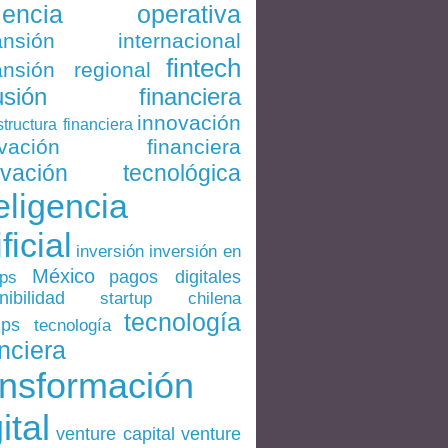
ciencia operativa
ansión internacional
fintech
nsión regional
lusión financiera
innovación
structura financiera
ovación financiera
ovación tecnológica
eligencia
ificial
inversión en
inversión
México
pagos digitales
ups
nibilidad
startup chilena
tecnología
ups
tecnología
nciera
ansformación
ital
venture
venture capital