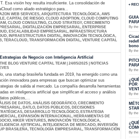
IT. Esa visión hoy resulta insuficiente. La consolidación de
+ REC
aCloud como aliado estratégico para...
AZON WEB SERVICES
,
ARQUITECTURA TECNOLÓGICA
,
AWS
GUIA
ILE
,
CAPITAL DE RIESGO
,
CLOUD ADOPTION
,
CLOUD COMPUTING
PARA
TAM
,
CLOUD CONSULTING
,
CLOUD STRATEGY
,
CRECIMIENTO
By the
PRESARIAL
,
DIGITALIZACIÓN EMPRESARIAL
,
ENTERPRISE
OUD
,
ESCALABILIDAD EMPRESARIAL
,
INFRAESTRUCTURA
OUD
,
INFRAESTRUCTURA DIGITAL
,
INNOVACIÓN TECNOLÓGICA
,
Cicad
B
,
TERACLOUD
,
TRANSFORMACIÓN DIGITAL
,
VENTURE CAPITAL
redef
bono
By the
strategias de Negocio con Inteligencia Artificial
PITC
 THE BLOG VENTURE CAPITAL TEAM
| 24/05/2025
|
NOTICIAS
PARA
EVES
By the
lo, una startup brasileña fundada en 2019, ha emergido como una
¿QUÉ
ución innovadora para empresas que buscan optimizar sus
POR 
rategias de salida al mercado. La compañía desarrolla herramientas
VENT
adas en inteligencia artificial que simplifican el acceso y análisis
By the
datos públicos,...
ÁLISIS DE DATOS
,
ANÁLISIS GEOGRÁFICO
,
CRECIMIENTO
MÉTO
PRESARIAL
,
DATLO
,
DATOS PÚBLICOS
,
DECISIONES
STA
TRATÉGICAS
,
DESARROLLO TECNOLÓGICO
,
ESTRATEGIA
By the
MERCIAL
,
EXPANSIÓN INTERNACIONAL
,
HERRAMIENTAS DE
GOCIO
,
HIKER VENTURES
,
INNOVACIÓN TECNOLÓGICA
,
¿QUÉ
ELIGENCIA ARTIFICIAL
,
INTELIGENCIA DE MERCADO
,
INVERSIÓN
CÓMO
UP BRASILEÑA
,
TECNOLOGÍA EMPRESARIAL
,
TRANSFORMACIÓN
By the