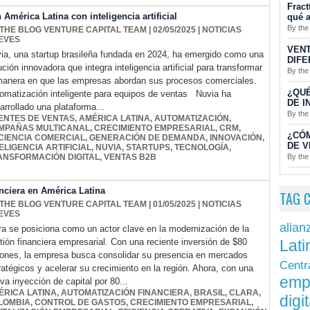
Fract
mérica Latina con inteligencia artificial
qué a
By the
 THE BLOG VENTURE CAPITAL TEAM
| 02/05/2025
|
NOTICIAS
EVES
VENT
ia, una startup brasileña fundada en 2024, ha emergido como una
DIFE
ución innovadora que integra inteligencia artificial para transformar
By the
manera en que las empresas abordan sus procesos comerciales.
¿QUÉ
omatización inteligente para equipos de ventas Nuvia ha
DE I
arrollado una plataforma...
By the
ENTES DE VENTAS
,
AMÉRICA LATINA
,
AUTOMATIZACIÓN
,
MPAÑAS MULTICANAL
,
CRECIMIENTO EMPRESARIAL
,
CRM
,
¿CÓ
ICIENCIA COMERCIAL
,
GENERACIÓN DE DEMANDA
,
INNOVACIÓN
,
DE V
ELIGENCIA ARTIFICIAL
,
NUVIA
,
STARTUPS
,
TECNOLOGÍA
,
By the
ANSFORMACIÓN DIGITAL
,
VENTAS B2B
nciera en América Latina
TAG 
 THE BLOG VENTURE CAPITAL TEAM
| 01/05/2025
|
NOTICIAS
EVES
alian
ra se posiciona como un actor clave en la modernización de la
Lati
tión financiera empresarial. Con una reciente inversión de $80
lones, la empresa busca consolidar su presencia en mercados
Centr
ratégicos y acelerar su crecimiento en la región. Ahora, con una
emp
va inyección de capital por 80...
ÉRICA LATINA
,
AUTOMATIZACIÓN FINANCIERA
,
BRASIL
,
CLARA
,
digit
LOMBIA
,
CONTROL DE GASTOS
,
CRECIMIENTO EMPRESARIAL
,