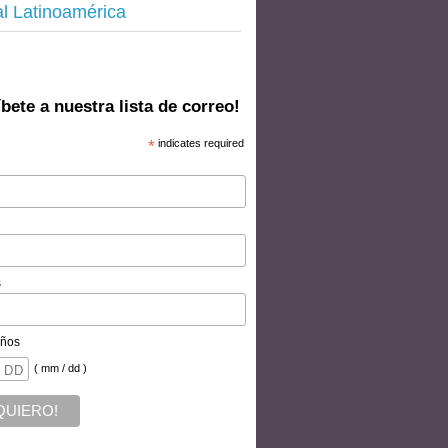
al Latinoamérica
bete a nuestra lista de correo!
*
indicates required
s
ños
( mm / dd )