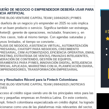
DUEÑO DE NEGOCIO O EMPRENDEDOR DEBERÍA USAR PARA
CIA ARTIFICIAL
 THE BLOG VENTURE CAPITAL TEAM
| 10/04/2025
|
PYMES
 dueño/a de un negocio y/o emprender en 2025 no solo implica
er un buen producto o servicio. Significa también ser estratega,
keter@, gerente de operaciones, reclutador, financiero y, en
hos casos, todo al mismo tiempo. Con agendas saturadas y
ursos limitados, el tiempo se convierte...
ÁLISIS DE NEGOCIO
,
ASISTENCIA VIRTUAL
,
AUTOMATIZACIÓN
PRESARIAL
,
CHATGPT PARA NEGOCIOS
,
CRECIMIENTO
PRESARIAL
,
CRM AUTOMATIZADO
,
EFICIENCIA OPERATIVA
,
EMAIL
RKETING
,
ESTRATEGIA DE VENTAS
,
FINANZAS INTELIGENTES
,
NERACIÓN DE CONTENIDO
,
GESTIÓN DE EQUIPOS
,
RRAMIENTAS PARA PYMES
,
INNOVACIÓN DIGITAL
,
INTELIGENCIA
IFICIAL APLICADA
,
MARKETING CON IA
,
PLANIFICACIÓN DIARIA
,
 EMPRENDEDORES
,
TRANSFORMACIÓN EMPRESARIAL
os y Resultados Récord para la Fintech Colombiana
 THE BLOG VENTURE CAPITAL TEAM
| 09/04/2025
|
NOTICIAS
EVES
acceso al crédito sigue siendo uno de los principales retos para las
ro y pequeñas empresas en América Latina. En este contexto,
pli, fintech colombiana especializada en crédito digital, ha logrado
icionarse como una de las plataformas más relevantes del sector,