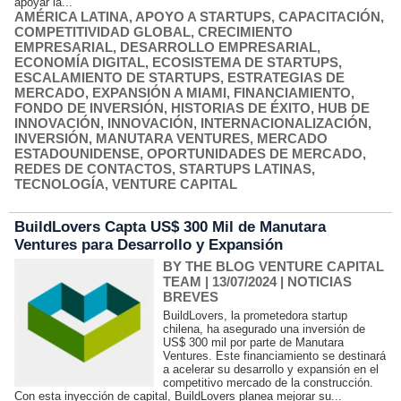
apoyar la...
AMÉRICA LATINA
,
APOYO A STARTUPS
,
CAPACITACIÓN
,
COMPETITIVIDAD GLOBAL
,
CRECIMIENTO
EMPRESARIAL
,
DESARROLLO EMPRESARIAL
,
ECONOMÍA DIGITAL
,
ECOSISTEMA DE STARTUPS
,
ESCALAMIENTO DE STARTUPS
,
ESTRATEGIAS DE
MERCADO
,
EXPANSIÓN A MIAMI
,
FINANCIAMIENTO
,
FONDO DE INVERSIÓN
,
HISTORIAS DE ÉXITO
,
HUB DE
INNOVACIÓN
,
INNOVACIÓN
,
INTERNACIONALIZACIÓN
,
INVERSIÓN
,
MANUTARA VENTURES
,
MERCADO
ESTADOUNIDENSE
,
OPORTUNIDADES DE MERCADO
,
REDES DE CONTACTOS
,
STARTUPS LATINAS
,
TECNOLOGÍA
,
VENTURE CAPITAL
BuildLovers Capta US$ 300 Mil de Manutara
Ventures para Desarrollo y Expansión
BY THE BLOG VENTURE CAPITAL
TEAM
| 13/07/2024
|
NOTICIAS
BREVES
BuildLovers, la prometedora startup
chilena, ha asegurado una inversión de
US$ 300 mil por parte de Manutara
Ventures. Este financiamiento se destinará
a acelerar su desarrollo y expansión en el
competitivo mercado de la construcción.
Con esta inyección de capital, BuildLovers planea mejorar su...