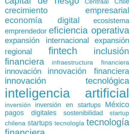
capital de riesgo
Chile
Centraal
crecimiento empresarial
economía digital
ecosistema
eficiencia operativa
emprendedor
expansión
expansión internacional
fintech
inclusión
regional
financiera
infraestructura financiera
innovación
innovación financiera
innovación tecnológica
inteligencia artificial
México
inversión en startups
inversión
pagos digitales
sostenibilidad
startup
tecnología
startups
chilena
tecnología
financiera