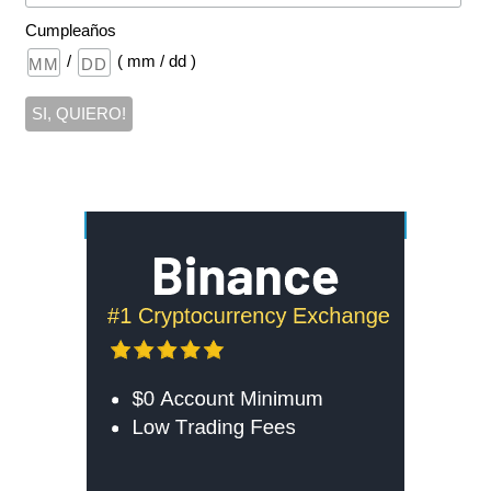
Cumpleaños
/
( mm / dd )