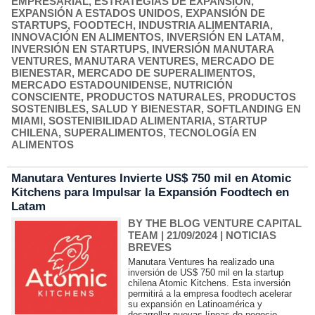
EMPRESARIAL
,
ESTRATEGIAS DE EXPANSIÓN
,
EXPANSIÓN A ESTADOS UNIDOS
,
EXPANSIÓN DE
STARTUPS
,
FOODTECH
,
INDUSTRIA ALIMENTARIA
,
INNOVACIÓN EN ALIMENTOS
,
INVERSIÓN EN LATAM
,
INVERSIÓN EN STARTUPS
,
INVERSIÓN MANUTARA
VENTURES
,
MANUTARA VENTURES
,
MERCADO DE
BIENESTAR
,
MERCADO DE SUPERALIMENTOS
,
MERCADO ESTADOUNIDENSE
,
NUTRICIÓN
CONSCIENTE
,
PRODUCTOS NATURALES
,
PRODUCTOS
SOSTENIBLES
,
SALUD Y BIENESTAR
,
SOFTLANDING EN
MIAMI
,
SOSTENIBILIDAD ALIMENTARIA
,
STARTUP
CHILENA
,
SUPERALIMENTOS
,
TECNOLOGÍA EN
ALIMENTOS
Manutara Ventures Invierte US$ 750 mil en Atomic
Kitchens para Impulsar la Expansión Foodtech en
Latam
BY THE BLOG VENTURE CAPITAL
TEAM
| 21/09/2024
|
NOTICIAS
BREVES
Manutara Ventures ha realizado una
inversión de US$ 750 mil en la startup
chilena Atomic Kitchens. Esta inversión
permitirá a la empresa foodtech acelerar
su expansión en Latinoamérica y
desarrollar nuevas líneas de negocio