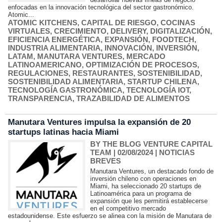
enfocadas en la innovación tecnológica del sector gastronómico.
Atomic...
ATOMIC KITCHENS
,
CAPITAL DE RIESGO
,
COCINAS
VIRTUALES
,
CRECIMIENTO
,
DELIVERY
,
DIGITALIZACIÓN
,
EFICIENCIA ENERGÉTICA
,
EXPANSIÓN
,
FOODTECH
,
INDUSTRIA ALIMENTARIA
,
INNOVACIÓN
,
INVERSIÓN
,
LATAM
,
MANUTARA VENTURES
,
MERCADO
LATINOAMERICANO
,
OPTIMIZACIÓN DE PROCESOS
,
REGULACIONES
,
RESTAURANTES
,
SOSTENIBILIDAD
,
SOSTENIBILIDAD ALIMENTARIA
,
STARTUP CHILENA
,
TECNOLOGÍA GASTRONÓMICA
,
TECNOLOGÍA IOT
,
TRANSPARENCIA
,
TRAZABILIDAD DE ALIMENTOS
Manutara Ventures impulsa la expansión de 20
startups latinas hacia Miami
BY THE BLOG VENTURE CAPITAL
TEAM
| 02/08/2024
|
NOTICIAS
BREVES
Manutara Ventures, un destacado fondo de
inversión chileno con operaciones en
Miami, ha seleccionado 20 startups de
Latinoamérica para un programa de
expansión que les permitirá establecerse
en el competitivo mercado
estadounidense. Este esfuerzo se alinea con la misión de Manutara de