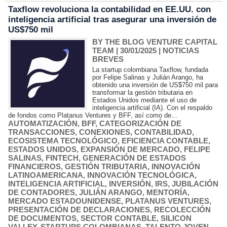
Taxflow revoluciona la contabilidad en EE.UU. con
inteligencia artificial tras asegurar una inversión de
US$750 mil
BY THE BLOG VENTURE CAPITAL
TEAM
| 30/01/2025
|
NOTICIAS
BREVES
La startup colombiana Taxflow, fundada
por Felipe Salinas y Julián Arango, ha
obtenido una inversión de US$750 mil para
transformar la gestión tributaria en
Estados Unidos mediante el uso de
inteligencia artificial (IA). Con el respaldo
de fondos como Platanus Ventures y BFF, así como de...
AUTOMATIZACIÓN
,
BFF
,
CATEGORIZACIÓN DE
TRANSACCIONES
,
CONEXIONES
,
CONTABILIDAD
,
ECOSISTEMA TECNOLÓGICO
,
EFICIENCIA CONTABLE
,
ESTADOS UNIDOS
,
EXPANSIÓN DE MERCADO
,
FELIPE
SALINAS
,
FINTECH
,
GENERACIÓN DE ESTADOS
FINANCIEROS
,
GESTIÓN TRIBUTARIA
,
INNOVACIÓN
LATINOAMERICANA
,
INNOVACIÓN TECNOLÓGICA
,
INTELIGENCIA ARTIFICIAL
,
INVERSIÓN
,
IRS
,
JUBILACIÓN
DE CONTADORES
,
JULIÁN ARANGO
,
MENTORÍA
,
MERCADO ESTADOUNIDENSE
,
PLATANUS VENTURES
,
PRESENTACIÓN DE DECLARACIONES
,
RECOLECCIÓN
DE DOCUMENTOS
,
SECTOR CONTABLE
,
SILICON
VALLEY
,
STARTUPS COLOMBIANAS
,
TALENTO JOVEN
,