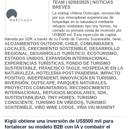
TEAM
| 02/02/2025
|
NOTICIAS
BREVES
La startup chilena Outscape, reconocida
por sus innovadoras experiencias de
hospedaje en la naturaleza mediante
refugios modulares tipo tiny homes, ha
cerrado su primera ronda de inversión por
US$600 mil. Esta inyección de capital,
liderada por SDK a través de su Fondo de Turismo Sustentable, tiene...
ALOJAMIENTOS OUTDOOR
,
CHILE
,
COMUNIDADES
LOCALES
,
CRECIMIENTO SOSTENIBLE
,
DESARROLLO
REGIONAL
,
DESARROLLO TURÍSTICO
,
ECOTURISMO
,
ESTADOS UNIDOS
,
EXPANSIÓN INTERNACIONAL
,
EXPERIENCIAS TURÍSTICAS
,
FONDO DE TURISMO
SUSTENTABLE
,
FRANCISCO TAGLE
,
HOSPEDAJE EN LA
NATURALEZA
,
HOTELERÍA POST PANDEMIA
,
IMPACTO
POSITIVO
,
INDEPENDENT
,
INNOVACIÓN EN TURISMO
,
INVERSIÓN
,
OUTSCAPE
,
PARQUES NATURALES
,
PROYECTOS COMUNITARIOS
,
RECONOCIMIENTO
INTERNACIONAL
,
REFUGIOS MODULARES
,
SDK
,
SUSTENTABILIDAD
,
TINY HOMES
,
TURISMO
CONSCIENTE
,
TURISMO EN VIÑEDOS
,
TURISMO
SOSTENIBLE
,
VIBO WINE LODGE
,
VIÑA VIU MANENT
Kigüi obtiene una inversión de US$500 mil para
fortalecer su modelo B2B con IA y combatir el