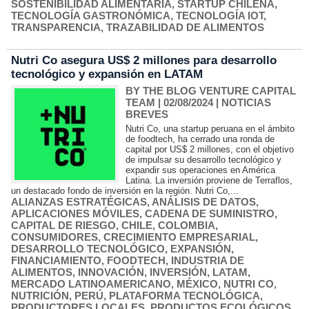
SOSTENIBILIDAD ALIMENTARIA
,
STARTUP CHILENA
,
TECNOLOGÍA GASTRONÓMICA
,
TECNOLOGÍA IOT
,
TRANSPARENCIA
,
TRAZABILIDAD DE ALIMENTOS
Nutri Co asegura US$ 2 millones para desarrollo
tecnológico y expansión en LATAM
BY THE BLOG VENTURE CAPITAL
TEAM
| 02/08/2024
|
NOTICIAS
BREVES
Nutri Co, una startup peruana en el ámbito
de foodtech, ha cerrado una ronda de
capital por US$ 2 millones, con el objetivo
de impulsar su desarrollo tecnológico y
expandir sus operaciones en América
Latina. La inversión proviene de Terraflos,
un destacado fondo de inversión en la región. Nutri Co,...
ALIANZAS ESTRATÉGICAS
,
ANÁLISIS DE DATOS
,
APLICACIONES MÓVILES
,
CADENA DE SUMINISTRO
,
CAPITAL DE RIESGO
,
CHILE
,
COLOMBIA
,
CONSUMIDORES
,
CRECIMIENTO EMPRESARIAL
,
DESARROLLO TECNOLÓGICO
,
EXPANSIÓN
,
FINANCIAMIENTO
,
FOODTECH
,
INDUSTRIA DE
ALIMENTOS
,
INNOVACIÓN
,
INVERSIÓN
,
LATAM
,
MERCADO LATINOAMERICANO
,
MÉXICO
,
NUTRI CO
,
NUTRICIÓN
,
PERÚ
,
PLATAFORMA TECNOLÓGICA
,
PRODUCTORES LOCALES
,
PRODUCTOS ECOLÓGICOS
,