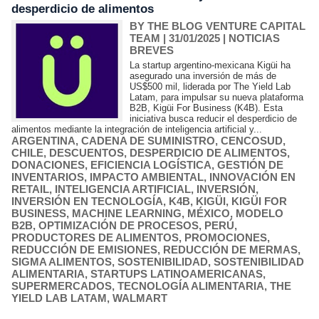
desperdicio de alimentos
BY THE BLOG VENTURE CAPITAL
TEAM
| 31/01/2025
|
NOTICIAS
BREVES
La startup argentino-mexicana Kigüi ha
asegurado una inversión de más de
US$500 mil, liderada por The Yield Lab
Latam, para impulsar su nueva plataforma
B2B, Kigüi For Business (K4B). Esta
iniciativa busca reducir el desperdicio de
alimentos mediante la integración de inteligencia artificial y...
ARGENTINA
,
CADENA DE SUMINISTRO
,
CENCOSUD
,
CHILE
,
DESCUENTOS
,
DESPERDICIO DE ALIMENTOS
,
DONACIONES
,
EFICIENCIA LOGÍSTICA
,
GESTIÓN DE
INVENTARIOS
,
IMPACTO AMBIENTAL
,
INNOVACIÓN EN
RETAIL
,
INTELIGENCIA ARTIFICIAL
,
INVERSIÓN
,
INVERSIÓN EN TECNOLOGÍA
,
K4B
,
KIGÜI
,
KIGÜI FOR
BUSINESS
,
MACHINE LEARNING
,
MÉXICO
,
MODELO
B2B
,
OPTIMIZACIÓN DE PROCESOS
,
PERÚ
,
PRODUCTORES DE ALIMENTOS
,
PROMOCIONES
,
REDUCCIÓN DE EMISIONES
,
REDUCCIÓN DE MERMAS
,
SIGMA ALIMENTOS
,
SOSTENIBILIDAD
,
SOSTENIBILIDAD
ALIMENTARIA
,
STARTUPS LATINOAMERICANAS
,
SUPERMERCADOS
,
TECNOLOGÍA ALIMENTARIA
,
THE
YIELD LAB LATAM
,
WALMART