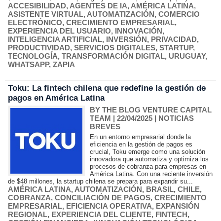
ACCESIBILIDAD
,
AGENTES DE IA
,
AMÉRICA LATINA
,
ASISTENTE VIRTUAL
,
AUTOMATIZACIÓN
,
COMERCIO
ELECTRÓNICO
,
CRECIMIENTO EMPRESARIAL
,
EXPERIENCIA DEL USUARIO
,
INNOVACIÓN
,
INTELIGENCIA ARTIFICIAL
,
INVERSIÓN
,
PRIVACIDAD
,
PRODUCTIVIDAD
,
SERVICIOS DIGITALES
,
STARTUP
,
TECNOLOGÍA
,
TRANSFORMACIÓN DIGITAL
,
URUGUAY
,
WHATSAPP
,
ZAPIA
Toku: La fintech chilena que redefine la gestión de
pagos en América Latina
BY THE BLOG VENTURE CAPITAL
TEAM
| 22/04/2025
|
NOTICIAS
BREVES
En un entorno empresarial donde la
eficiencia en la gestión de pagos es
crucial, Toku emerge como una solución
innovadora que automatiza y optimiza los
procesos de cobranza para empresas en
América Latina. Con una reciente inversión
de $48 millones, la startup chilena se prepara para expandir su...
AMÉRICA LATINA
,
AUTOMATIZACIÓN
,
BRASIL
,
CHILE
,
COBRANZA
,
CONCILIACIÓN DE PAGOS
,
CRECIMIENTO
EMPRESARIAL
,
EFICIENCIA OPERATIVA
,
EXPANSIÓN
REGIONAL
,
EXPERIENCIA DEL CLIENTE
,
FINTECH
,