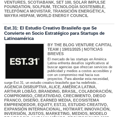
VENTURES
,
SCOTIABANK
,
SET 100
,
SOLAR IMPULSE
FOUNDATION
,
SOLFIUM
,
TECNOLOGÍA SOSTENIBLE
,
TELEFÓNICA MOVISTAR
,
TRANSICIÓN ENERGÉTICA
,
WAYRA HISPAM
,
WORLD ENERGY COUNCIL
Est.31: El Estudio Creativo Brasileño que Se
Convierte en Socio Estratégico para Startups de
Latinoamérica
BY THE BLOG VENTURE CAPITAL
TEAM
| 19/01/2025
|
NOTICIAS
BREVES
El mercado de las startups en América
Latina enfrenta desafíos significativos al
buscar agencias que ofrezcan servicios de
publicidad y medios a costos accesibles y
con un compromiso real hacia sus
proyectos. Para abordar esta necesidad,
surge Est.31, un estudio creativo brasileño que ha redefinido...
AGENCIA DISRUPTIVA
,
ALICE
,
AMÉRICA LATINA
,
ARTHUR LOBÃO
,
BRANDING
,
BRASIL
,
COLABORACIÓN
,
COMPROMISO
,
CREATIVIDAD
,
CRECIMIENTO
,
DIEGO
FRANCO
,
DISEÑO
,
EARNED MEDIA
,
ECOSISTEMA
EMPRENDEDOR
,
EQUITY
,
EST.31
,
ESTUDIO CREATIVO
,
EXPANSIÓN INTERNACIONAL
,
HOTMART
,
INNOVACIÓN
,
INVERSIÓN
,
JUSTOS
,
MARKETING
,
MEDIOS
,
MODELO