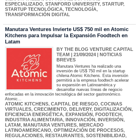
ESPECIALIZADO
,
STANFORD UNIVERSITY
,
STARTUP
,
STARTUP TECNOLÓGICA
,
TECNOLOGÍA
,
TRANSFORMACIÓN DIGITAL
Manutara Ventures Invierte US$ 750 mil en Atomic
Kitchens para Impulsar la Expansión Foodtech en
Latam
BY THE BLOG VENTURE CAPITAL
TEAM
| 21/09/2024
|
NOTICIAS
BREVES
Manutara Ventures ha realizado una
inversión de US$ 750 mil en la startup
chilena Atomic Kitchens. Esta inversión
permitirá a la empresa foodtech acelerar
su expansión en Latinoamérica y
desarrollar nuevas líneas de negocio
enfocadas en la innovación tecnológica del sector gastronómico.
Atomic...
ATOMIC KITCHENS
,
CAPITAL DE RIESGO
,
COCINAS
VIRTUALES
,
CRECIMIENTO
,
DELIVERY
,
DIGITALIZACIÓN
,
EFICIENCIA ENERGÉTICA
,
EXPANSIÓN
,
FOODTECH
,
INDUSTRIA ALIMENTARIA
,
INNOVACIÓN
,
INVERSIÓN
,
LATAM
,
MANUTARA VENTURES
,
MERCADO
LATINOAMERICANO
,
OPTIMIZACIÓN DE PROCESOS
,
REGULACIONES
,
RESTAURANTES
,
SOSTENIBILIDAD
,