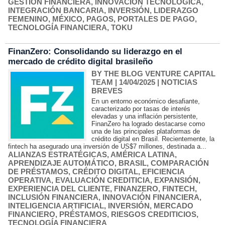
GESTIÓN FINANCIERA
,
INNOVACIÓN TECNOLÓGICA
,
INTEGRACIÓN BANCARIA
,
INVERSIÓN
,
LIDERAZGO
FEMENINO
,
MÉXICO
,
PAGOS
,
PORTALES DE PAGO
,
TECNOLOGÍA FINANCIERA
,
TOKU
FinanZero: Consolidando su liderazgo en el
mercado de crédito digital brasileño
BY THE BLOG VENTURE CAPITAL
TEAM
| 14/04/2025
|
NOTICIAS
BREVES
En un entorno económico desafiante,
caracterizado por tasas de interés
elevadas y una inflación persistente,
FinanZero ha logrado destacarse como
una de las principales plataformas de
crédito digital en Brasil. Recientemente, la
fintech ha asegurado una inversión de US$7 millones, destinada a...
ALIANZAS ESTRATÉGICAS
,
AMÉRICA LATINA
,
APRENDIZAJE AUTOMÁTICO
,
BRASIL
,
COMPARACIÓN
DE PRÉSTAMOS
,
CRÉDITO DIGITAL
,
EFICIENCIA
OPERATIVA
,
EVALUACIÓN CREDITICIA
,
EXPANSIÓN
,
EXPERIENCIA DEL CLIENTE
,
FINANZERO
,
FINTECH
,
INCLUSIÓN FINANCIERA
,
INNOVACIÓN FINANCIERA
,
INTELIGENCIA ARTIFICIAL
,
INVERSIÓN
,
MERCADO
FINANCIERO
,
PRÉSTAMOS
,
RIESGOS CREDITICIOS
,
TECNOLOGÍA FINANCIERA