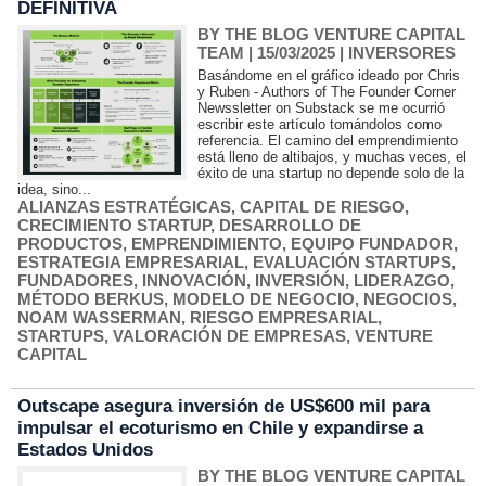
DEFINITIVA
BY THE BLOG VENTURE CAPITAL
TEAM
| 15/03/2025
|
INVERSORES
Basándome en el gráfico ideado por Chris
y Ruben - Authors of The Founder Corner
Newssletter on Substack se me ocurrió
escribir este artículo tomándolos como
referencia. El camino del emprendimiento
está lleno de altibajos, y muchas veces, el
éxito de una startup no depende solo de la
idea, sino...
ALIANZAS ESTRATÉGICAS
,
CAPITAL DE RIESGO
,
CRECIMIENTO STARTUP
,
DESARROLLO DE
PRODUCTOS
,
EMPRENDIMIENTO
,
EQUIPO FUNDADOR
,
ESTRATEGIA EMPRESARIAL
,
EVALUACIÓN STARTUPS
,
FUNDADORES
,
INNOVACIÓN
,
INVERSIÓN
,
LIDERAZGO
,
MÉTODO BERKUS
,
MODELO DE NEGOCIO
,
NEGOCIOS
,
NOAM WASSERMAN
,
RIESGO EMPRESARIAL
,
STARTUPS
,
VALORACIÓN DE EMPRESAS
,
VENTURE
CAPITAL
Outscape asegura inversión de US$600 mil para
impulsar el ecoturismo en Chile y expandirse a
Estados Unidos
BY THE BLOG VENTURE CAPITAL