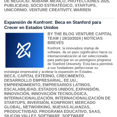
DE NEGOCIO
,
NUBANK MÉXICO
,
PROYECCIONES 2025
,
PUBLICIDAD
,
SOCIO ESTRATÉGICO
,
STARTUPS
,
UNICORNIO
,
VENTURE CREATIVITY
,
WARREN
Expansión de Konfront: Beca en Stanford para
Crecer en Estados Unidos
BY THE BLOG VENTURE CAPITAL
TEAM
| 19/10/2024
|
NOTICIAS
BREVES
Konfront, la innovadora startup de
software, da un paso significativo hacia su
internacionalización al ser seleccionada
para participar en un prestigioso programa
de Stanford University. Esta beca permitirá
a sus fundadores perfeccionar su
estrategia empresarial y acelerar la expansión en Estados...
BECA
,
CAPITAL EXTERNO
,
CRECIMIENTO
,
DESARROLLO EMPRESARIAL
,
EE.UU.
,
EMPRENDIMIENTO
,
EMPRESARIOS LATINOS
,
ESCALABILIDAD
,
ESTADOS UNIDOS
,
EXPANSIÓN
,
INNOVACIÓN
,
INNOVACIÓN TECNOLÓGICA
,
INTERNACIONALIZACIÓN
,
INTERNACIONALIZACIÓN DE
STARTUPS
,
INVERSIÓN
,
KONFRONT
,
MERCADO
GLOBAL
,
NETWORKING
,
NUEVAS ALIANZAS
,
PRODUCTIVIDAD
,
PROGRAMA EDUCATIVO
,
SAAS
,
SILICON VALLEY
,
SOFTWARE
,
SOFTWARE