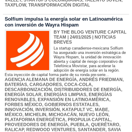
TAXFLOW
,
TRANSFORMACIÓN DIGITAL
Solfium impulsa la energía solar en Latinoamérica
con inversión de Wayra Hispam
BY THE BLOG VENTURE CAPITAL
TEAM
| 24/01/2025
|
NOTICIAS
BREVES
La startup canadiense-mexicana Solfium
ha asegurado una inversión estratégica de
Wayra Hispam, la unidad de innovación
abierta y capital de riesgo corporativo de
Telefónica Movistar, para acelerar la
adopción de energía solar en la región.
Esta inyección de capital forma parte de su ronda pre-serie...
AGENCIA ALEMANA DE ENERGÍA
,
ANDRÉS FRIEDMAN
,
BATERÍAS
,
CARGADORES
,
COCA-COLA
,
DESCARBONIZACIÓN
,
DISTRIBUIDORES DE ENERGÍA
,
ENERGÍA SOLAR
,
ENERGÍAS LIMPIAS
,
ENERGÍAS
RENOVABLES
,
EXPANSIÓN EN LATINOAMÉRICA
,
FORBES MÉXICO
,
GOBIERNOS ESTATALES
,
INNOVACIÓN
,
INVERSIÓN
,
KATAPULT VC
,
MABE
,
MÉXICO
,
MICHELIN
,
MICHOACÁN
,
NUEVO LEÓN
,
PLATAFORMA ENERGÉTICA
,
PROPULIA CAPITAL
,
PROVEEDORES DE ENERGÍA
,
PUEBLA
,
QUERÉTARO
,
RALICAP
,
REDWOOD VENTURES
,
SANTANDER
,
SAVIA