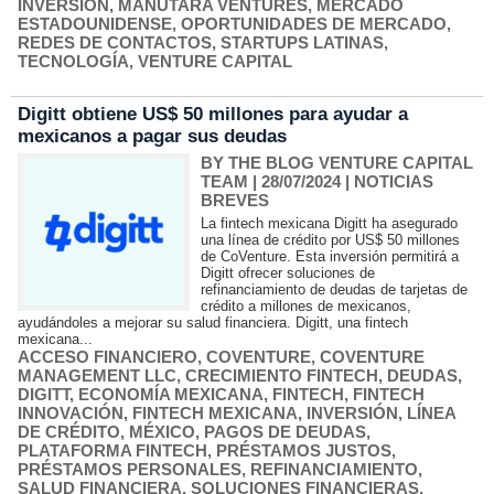
INVERSIÓN
,
MANUTARA VENTURES
,
MERCADO
ESTADOUNIDENSE
,
OPORTUNIDADES DE MERCADO
,
REDES DE CONTACTOS
,
STARTUPS LATINAS
,
TECNOLOGÍA
,
VENTURE CAPITAL
Digitt obtiene US$ 50 millones para ayudar a
mexicanos a pagar sus deudas
BY THE BLOG VENTURE CAPITAL
TEAM
| 28/07/2024
|
NOTICIAS
BREVES
La fintech mexicana Digitt ha asegurado
una línea de crédito por US$ 50 millones
de CoVenture. Esta inversión permitirá a
Digitt ofrecer soluciones de
refinanciamiento de deudas de tarjetas de
crédito a millones de mexicanos,
ayudándoles a mejorar su salud financiera. Digitt, una fintech
mexicana...
ACCESO FINANCIERO
,
COVENTURE
,
COVENTURE
MANAGEMENT LLC
,
CRECIMIENTO FINTECH
,
DEUDAS
,
DIGITT
,
ECONOMÍA MEXICANA
,
FINTECH
,
FINTECH
INNOVACIÓN
,
FINTECH MEXICANA
,
INVERSIÓN
,
LÍNEA
DE CRÉDITO
,
MÉXICO
,
PAGOS DE DEUDAS
,
PLATAFORMA FINTECH
,
PRÉSTAMOS JUSTOS
,
PRÉSTAMOS PERSONALES
,
REFINANCIAMIENTO
,
SALUD FINANCIERA
,
SOLUCIONES FINANCIERAS
,