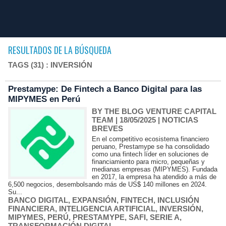
RESULTADOS DE LA BÚSQUEDA
TAGS (31) : INVERSIÓN
Prestamype: De Fintech a Banco Digital para las
MIPYMES en Perú
BY THE BLOG VENTURE CAPITAL
TEAM
| 18/05/2025
|
NOTICIAS
BREVES
En el competitivo ecosistema financiero
peruano, Prestamype se ha consolidado
como una fintech líder en soluciones de
financiamiento para micro, pequeñas y
medianas empresas (MIPYMES). Fundada
en 2017, la empresa ha atendido a más de
6,500 negocios, desembolsando más de US$ 140 millones en 2024.
Su...
BANCO DIGITAL
,
EXPANSIÓN
,
FINTECH
,
INCLUSIÓN
FINANCIERA
,
INTELIGENCIA ARTIFICIAL
,
INVERSIÓN
,
MIPYMES
,
PERÚ
,
PRESTAMYPE
,
SAFI
,
SERIE A
,
TRANSFORMACIÓN DIGITAL