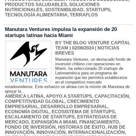
PRODUCTOS SALUDABLES
,
SOLUCIONES
NUTRICIONALES
,
SOSTENIBILIDAD
,
STARTUPS
,
TECNOLOGÍA ALIMENTARIA
,
TERRAFLOS
Manutara Ventures impulsa la expansión de 20
startups latinas hacia Miami
BY THE BLOG VENTURE CAPITAL
TEAM
| 02/08/2024
|
NOTICIAS
BREVES
Manutara Ventures, un destacado fondo de
inversión chileno con operaciones en
Miami, ha seleccionado 20 startups de
Latinoamérica para un programa de
expansión que les permitirá establecerse
en el competitivo mercado
estadounidense. Este esfuerzo se alinea con la misión de Manutara de
apoyar la...
AMÉRICA LATINA
,
APOYO A STARTUPS
,
CAPACITACIÓN
,
COMPETITIVIDAD GLOBAL
,
CRECIMIENTO
EMPRESARIAL
,
DESARROLLO EMPRESARIAL
,
ECONOMÍA DIGITAL
,
ECOSISTEMA DE STARTUPS
,
ESCALAMIENTO DE STARTUPS
,
ESTRATEGIAS DE
MERCADO
,
EXPANSIÓN A MIAMI
,
FINANCIAMIENTO
,
FONDO DE INVERSIÓN
,
HISTORIAS DE ÉXITO
,
HUB DE
INNOVACIÓN
,
INNOVACIÓN
,
INTERNACIONALIZACIÓN
,