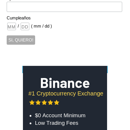
Cumpleaños
/
( mm / dd )