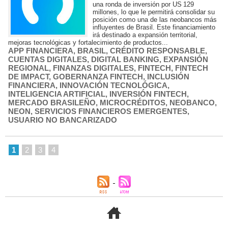
una ronda de inversión por US 129
millones, lo que le permitirá consolidar su
posición como una de las neobancos más
influyentes de Brasil. Este financiamiento
irá destinado a expansión territorial,
mejoras tecnológicas y fortalecimiento de productos...
APP FINANCIERA
,
BRASIL
,
CRÉDITO RESPONSABLE
,
CUENTAS DIGITALES
,
DIGITAL BANKING
,
EXPANSIÓN
REGIONAL
,
FINANZAS DIGITALES
,
FINTECH
,
FINTECH
DE IMPACT
,
GOBERNANZA FINTECH
,
INCLUSIÓN
FINANCIERA
,
INNOVACIÓN TECNOLÓGICA
,
INTELIGENCIA ARTIFICIAL
,
INVERSIÓN FINTECH
,
MERCADO BRASILEÑO
,
MICROCRÉDITOS
,
NEOBANCO
,
NEON
,
SERVICIOS FINANCIEROS EMERGENTES
,
USUARIO NO BANCARIZADO
1
2
3
4