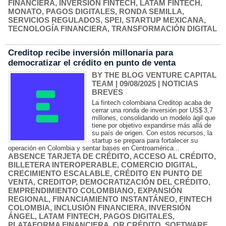
FINANCIERA
,
INVERSIÓN FINTECH
,
LATAM FINTECH
,
MONATO
,
PAGOS DIGITALES
,
RONDA SEMILLA
,
SERVICIOS REGULADOS
,
SPEI
,
STARTUP MEXICANA
,
TECNOLOGÍA FINANCIERA
,
TRANSFORMACIÓN DIGITAL
Creditop recibe inversión millonaria para
democratizar el crédito en punto de venta
BY THE BLOG VENTURE CAPITAL
TEAM
| 09/08/2025
|
NOTICIAS
BREVES
La fintech colombiana Creditop acaba de
cerrar una ronda de inversión por US$ 3,7
millones, consolidando un modelo ágil que
tiene por objetivo expandirse más allá de
su país de origen. Con estos recursos, la
startup se prepara para fortalecer su
operación en Colombia y sentar bases en Centroamérica...
ABSENCE TARJETA DE CRÉDITO
,
ACCESO AL CRÉDITO
,
BILLETERA INTEROPERABLE
,
COMERCIO DIGITAL
,
CRECIMIENTO ESCALABLE
,
CRÉDITO EN PUNTO DE
VENTA
,
CREDITOP
,
DEMOCRATIZACIÓN DEL CRÉDITO
,
EMPRENDIMIENTO COLOMBIANO
,
EXPANSIÓN
REGIONAL
,
FINANCIAMIENTO INSTANTÁNEO
,
FINTECH
COLOMBIA
,
INCLUSIÓN FINANCIERA
,
INVERSIÓN
ÁNGEL
,
LATAM FINTECH
,
PAGOS DIGITALES
,
PLATAFORMA FINANCIERA
,
QR CRÉDITO
,
SOFTWARE