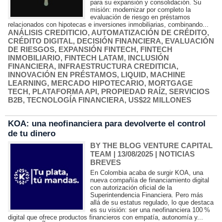
para su expansión y consolidación. Su
misión: modernizar por completo la
evaluación de riesgo en préstamos
relacionados con hipotecas e inversiones inmobiliarias, combinando...
ANÁLISIS CREDITICIO
,
AUTOMATIZACIÓN DE CRÉDITO
,
CRÉDITO DIGITAL
,
DECISIÓN FINANCIERA
,
EVALUACIÓN
DE RIESGOS
,
EXPANSIÓN FINTECH
,
FINTECH
INMOBILIARIO
,
FINTECH LATAM
,
INCLUSIÓN
FINANCIERA
,
INFRAESTRUCTURA CREDITICIA
,
INNOVACIÓN EN PRÉSTAMOS
,
LIQUID
,
MACHINE
LEARNING
,
MERCADO HIPOTECARIO
,
MORTGAGE
TECH
,
PLATAFORMA API
,
PROPIEDAD RAÍZ
,
SERVICIOS
B2B
,
TECNOLOGÍA FINANCIERA
,
US$22 MILLONES
KOA: una neofinanciera para devolverte el control
de tu dinero
BY THE BLOG VENTURE CAPITAL
TEAM
| 13/08/2025
|
NOTICIAS
BREVES
En Colombia acaba de surgir KOA, una
nueva compañía de financiamiento digital
con autorización oficial de la
Superintendencia Financiera. Pero más
allá de su estatus regulado, lo que destaca
es su visión: ser una neofinanciera 100 %
digital que ofrece productos financieros con empatía, autonomía y...