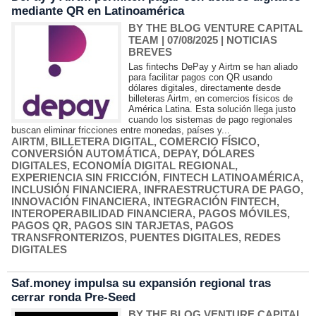
mediante QR en Latinoamérica
BY THE BLOG VENTURE CAPITAL
TEAM
| 07/08/2025
|
NOTICIAS
BREVES
Las fintechs DePay y Airtm se han aliado
para facilitar pagos con QR usando
dólares digitales, directamente desde
billeteras Airtm, en comercios físicos de
América Latina. Esta solución llega justo
cuando los sistemas de pago regionales
buscan eliminar fricciones entre monedas, países y...
AIRTM
,
BILLETERA DIGITAL
,
COMERCIO FÍSICO
,
CONVERSIÓN AUTOMÁTICA
,
DEPAY
,
DÓLARES
DIGITALES
,
ECONOMÍA DIGITAL REGIONAL
,
EXPERIENCIA SIN FRICCIÓN
,
FINTECH LATINOAMÉRICA
,
INCLUSIÓN FINANCIERA
,
INFRAESTRUCTURA DE PAGO
,
INNOVACIÓN FINANCIERA
,
INTEGRACIÓN FINTECH
,
INTEROPERABILIDAD FINANCIERA
,
PAGOS MÓVILES
,
PAGOS QR
,
PAGOS SIN TARJETAS
,
PAGOS
TRANSFRONTERIZOS
,
PUENTES DIGITALES
,
REDES
DIGITALES
Saf.money impulsa su expansión regional tras
cerrar ronda Pre‑Seed
BY THE BLOG VENTURE CAPITAL