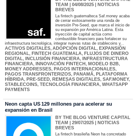
TEAM
| 04/08/2025
|
NOTICIAS
BREVES
La fintech guatemalteca Saf.money acaba
de cerrar exitosamente una ronda de
inversión Pre‑Seed, que marca el inicio de
su expansión por América Latina. Esta
inyección de capital actúa como
combustible financiero para fortalecer su
infraestructura tecnológica, integrar nuevas rutas de stablecoins y...
ACTIVOS DIGITALES
,
ADOPCIÓN DIGITAL
,
EXPANSIÓN
REGIONAL
,
FINTECH GUATEMALA
,
FLUJOS DE DINERO
DIGITAL
,
INCLUSIÓN FINANCIERA
,
INFRAESTRUCTURA
FINANCIERA
,
INNOVACIÓN FINTECH
,
MODELO B2B
,
MONEY ADDRESSES
,
PAGOS INTERNACIONALES
,
PAGOS TRANSFRONTERIZOS
,
PANAMÁ
,
PLATAFORMA
HÍBRIDA
,
PRE‑SEED
,
REMESAS DIGITALES
,
SAF.MONEY
,
STABLECOINS
,
TECNOLOGÍA FINANCIERA
,
WHATSAPP
PAYMENTS
Neon capta US 129 millones para acelerar su
expansión en Brasil
BY THE BLOG VENTURE CAPITAL
TEAM
| 29/07/2025
|
NOTICIAS
BREVES
La fintech brasileña Neon ha concretado