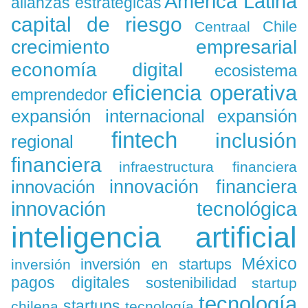
América Latina
alianzas estratégicas
capital de riesgo
Chile
Centraal
crecimiento empresarial
economía digital
ecosistema
eficiencia operativa
emprendedor
expansión
expansión internacional
fintech
inclusión
regional
financiera
infraestructura financiera
innovación
innovación financiera
innovación tecnológica
inteligencia artificial
México
inversión en startups
inversión
pagos digitales
sostenibilidad
startup
tecnología
startups
chilena
tecnología