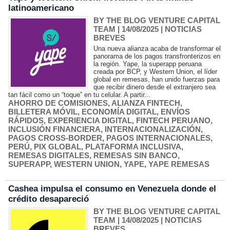
latinoamericano
BY THE BLOG VENTURE CAPITAL
TEAM
| 14/08/2025
|
NOTICIAS
BREVES
Una nueva alianza acaba de transformar el
panorama de los pagos transfronterizos en
la región. Yape, la superapp peruana
creada por BCP, y Western Union, el líder
global en remesas, han unido fuerzas para
que recibir dinero desde el extranjero sea
tan fácil como un “toque” en tu celular. A partir...
AHORRO DE COMISIONES
,
ALIANZA FINTECH
,
BILLETERA MÓVIL
,
ECONOMÍA DIGITAL
,
ENVÍOS
RÁPIDOS
,
EXPERIENCIA DIGITAL
,
FINTECH PERUANO
,
INCLUSIÓN FINANCIERA
,
INTERNACIONALIZACIÓN
,
PAGOS CROSS-BORDER
,
PAGOS INTERNACIONALES
,
PERÚ
,
PIX GLOBAL
,
PLATAFORMA INCLUSIVA
,
REMESAS DIGITALES
,
REMESAS SIN BANCO
,
SUPERAPP
,
WESTERN UNION
,
YAPE
,
YAPE REMESAS
Cashea impulsa el consumo en Venezuela donde el
crédito desapareció
BY THE BLOG VENTURE CAPITAL
TEAM
| 14/08/2025
|
NOTICIAS
BREVES