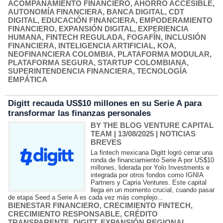
ACOMPAÑAMIENTO FINANCIERO
,
AHORRO ACCESIBLE
,
AUTONOMÍA FINANCIERA
,
BANCA DIGITAL
,
CDT
DIGITAL
,
EDUCACIÓN FINANCIERA
,
EMPODERAMIENTO
FINANCIERO
,
EXPANSIÓN DIGITAL
,
EXPERIENCIA
HUMANA
,
FINTECH REGULADA
,
FOGAFÍN
,
INCLUSIÓN
FINANCIERA
,
INTELIGENCIA ARTIFICIAL
,
KOA
,
NEOFINANCIERA COLOMBIA
,
PLATAFORMA MODULAR
,
PLATAFORMA SEGURA
,
STARTUP COLOMBIANA
,
SUPERINTENDENCIA FINANCIERA
,
TECNOLOGÍA
EMPÁTICA
Digitt recauda US$10 millones en su Serie A para
transformar las finanzas personales
BY THE BLOG VENTURE CAPITAL
TEAM
| 13/08/2025
|
NOTICIAS
BREVES
La fintech mexicana Digitt logró cerrar una
ronda de financiamiento Serie A por US$10
millones, liderada por Yolo Investments e
integrada por otros fondos como IGNIA
Partners y Capria Ventures. Este capital
llega en un momento crucial, cuando pasar
de etapa Seed a Serie A es cada vez más complejo...
BIENESTAR FINANCIERO
,
CRECIMIENTO FINTECH
,
CRECIMIENTO RESPONSABLE
,
CRÉDITO
TRANSPARENTE
,
DIGITT
,
EXPANSIÓN REGIONAL
,