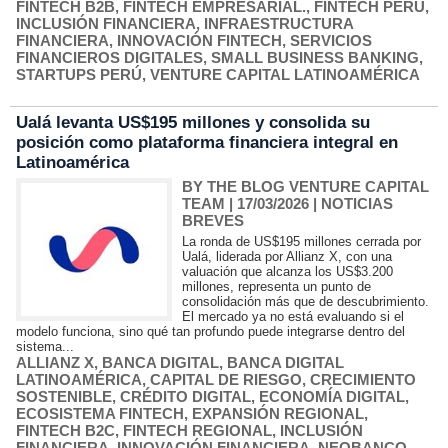
FINTECH B2B
,
FINTECH EMPRESARIAL.
,
FINTECH PERÚ
,
INCLUSIÓN FINANCIERA
,
INFRAESTRUCTURA
FINANCIERA
,
INNOVACIÓN FINTECH
,
SERVICIOS
FINANCIEROS DIGITALES
,
SMALL BUSINESS BANKING
,
STARTUPS PERÚ
,
VENTURE CAPITAL LATINOAMÉRICA
Ualá levanta US$195 millones y consolida su
posición como plataforma financiera integral en
Latinoamérica
BY THE BLOG VENTURE CAPITAL
TEAM
| 17/03/2026
|
NOTICIAS
BREVES
La ronda de US$195 millones cerrada por
Ualá, liderada por Allianz X, con una
valuación que alcanza los US$3.200
millones, representa un punto de
consolidación más que de descubrimiento.
El mercado ya no está evaluando si el
modelo funciona, sino qué tan profundo puede integrarse dentro del
sistema...
ALLIANZ X
,
BANCA DIGITAL
,
BANCA DIGITAL
LATINOAMÉRICA
,
CAPITAL DE RIESGO
,
CRECIMIENTO
SOSTENIBLE
,
CRÉDITO DIGITAL
,
ECONOMÍA DIGITAL
,
ECOSISTEMA FINTECH
,
EXPANSIÓN REGIONAL
,
FINTECH B2C
,
FINTECH REGIONAL
,
INCLUSIÓN
FINANCIERA
,
INNOVACIÓN FINANCIERA
,
NEOBANCO