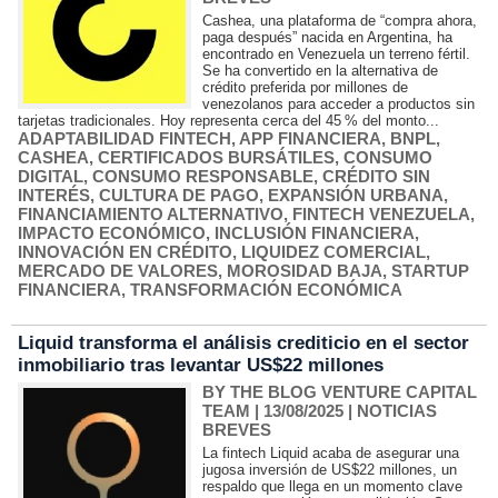
Cashea, una plataforma de “compra ahora,
paga después” nacida en Argentina, ha
encontrado en Venezuela un terreno fértil.
Se ha convertido en la alternativa de
crédito preferida por millones de
venezolanos para acceder a productos sin
tarjetas tradicionales. Hoy representa cerca del 45 % del monto...
ADAPTABILIDAD FINTECH
,
APP FINANCIERA
,
BNPL
,
CASHEA
,
CERTIFICADOS BURSÁTILES
,
CONSUMO
DIGITAL
,
CONSUMO RESPONSABLE
,
CRÉDITO SIN
INTERÉS
,
CULTURA DE PAGO
,
EXPANSIÓN URBANA
,
FINANCIAMIENTO ALTERNATIVO
,
FINTECH VENEZUELA
,
IMPACTO ECONÓMICO
,
INCLUSIÓN FINANCIERA
,
INNOVACIÓN EN CRÉDITO
,
LIQUIDEZ COMERCIAL
,
MERCADO DE VALORES
,
MOROSIDAD BAJA
,
STARTUP
FINANCIERA
,
TRANSFORMACIÓN ECONÓMICA
Liquid transforma el análisis crediticio en el sector
inmobiliario tras levantar US$22 millones
BY THE BLOG VENTURE CAPITAL
TEAM
| 13/08/2025
|
NOTICIAS
BREVES
La fintech Liquid acaba de asegurar una
jugosa inversión de US$22 millones, un
respaldo que llega en un momento clave