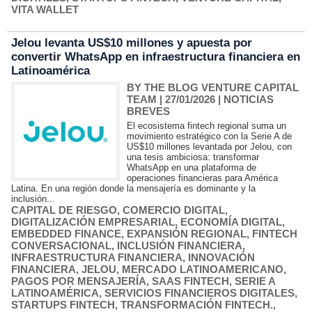
VITA WALLET
Jelou levanta US$10 millones y apuesta por
convertir WhatsApp en infraestructura financiera en
Latinoamérica
BY THE BLOG VENTURE CAPITAL
TEAM
| 27/01/2026
|
NOTICIAS
BREVES
El ecosistema fintech regional suma un
movimiento estratégico con la Serie A de
US$10 millones levantada por Jelou, con
una tesis ambiciosa: transformar
WhatsApp en una plataforma de
operaciones financieras para América
Latina. En una región donde la mensajería es dominante y la
inclusión...
CAPITAL DE RIESGO
,
COMERCIO DIGITAL
,
DIGITALIZACIÓN EMPRESARIAL
,
ECONOMÍA DIGITAL
,
EMBEDDED FINANCE
,
EXPANSIÓN REGIONAL
,
FINTECH
CONVERSACIONAL
,
INCLUSIÓN FINANCIERA
,
INFRAESTRUCTURA FINANCIERA
,
INNOVACIÓN
FINANCIERA
,
JELOU
,
MERCADO LATINOAMERICANO
,
PAGOS POR MENSAJERÍA
,
SAAS FINTECH
,
SERIE A
LATINOAMÉRICA
,
SERVICIOS FINANCIEROS DIGITALES
,
STARTUPS FINTECH
,
TRANSFORMACIÓN FINTECH.
,