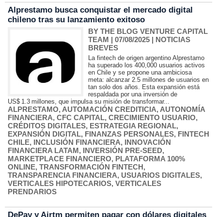
Alprestamo busca conquistar el mercado digital
chileno tras su lanzamiento exitoso
BY THE BLOG VENTURE CAPITAL
TEAM
| 07/08/2025
|
NOTICIAS
BREVES
La fintech de origen argentino Alprestamo
ha superado los 400,000 usuarios activos
en Chile y se propone una ambiciosa
meta: alcanzar 2.5 millones de usuarios en
tan solo dos años. Esta expansión está
respaldada por una inversión de
US$ 1.3 millones, que impulsa su misión de transformar...
ALPRESTAMO
,
AUTOMACIÓN CREDITICIA
,
AUTONOMÍA
FINANCIERA
,
CFC CAPITAL
,
CRECIMIENTO USUARIO
,
CRÉDITOS DIGITALES
,
ESTRATEGIA REGIONAL
,
EXPANSIÓN DIGITAL
,
FINANZAS PERSONALES
,
FINTECH
CHILE
,
INCLUSIÓN FINANCIERA
,
INNOVACIÓN
FINANCIERA LATAM
,
INVERSIÓN PRE‑SEED
,
MARKETPLACE FINANCIERO
,
PLATAFORMA 100%
ONLINE
,
TRANSFORMACIÓN FINTECH
,
TRANSPARENCIA FINANCIERA
,
USUARIOS DIGITALES
,
VERTICALES HIPOTECARIOS
,
VERTICALES
PRENDARIOS
DePay y Airtm permiten pagar con dólares digitales