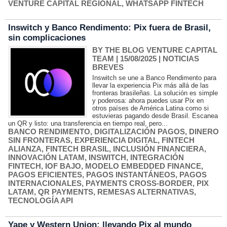
VENTURE CAPITAL REGIONAL
,
WHATSAPP FINTECH
Inswitch y Banco Rendimento: Pix fuera de Brasil,
sin complicaciones
BY THE BLOG VENTURE CAPITAL
TEAM
| 15/08/2025
|
NOTICIAS
BREVES
Inswitch se une a Banco Rendimento para
llevar la experiencia Pix más allá de las
fronteras brasileñas. La solución es simple
y poderosa: ahora puedes usar Pix en
otros países de América Latina como si
estuvieras pagando desde Brasil. Escanea
un QR y listo: una transferencia en tiempo real, pero...
BANCO RENDIMENTO
,
DIGITALIZACIÓN PAGOS
,
DINERO
SIN FRONTERAS
,
EXPERIENCIA DIGITAL
,
FINTECH
ALIANZA
,
FINTECH BRASIL
,
INCLUSIÓN FINANCIERA
,
INNOVACIÓN LATAM
,
INSWITCH
,
INTEGRACIÓN
FINTECH
,
IOF BAJO
,
MODELO EMBEDDED FINANCE
,
PAGOS EFICIENTES
,
PAGOS INSTANTÁNEOS
,
PAGOS
INTERNACIONALES
,
PAYMENTS CROSS-BORDER
,
PIX
LATAM
,
QR PAYMENTS
,
REMESAS ALTERNATIVAS
,
TECNOLOGÍA API
Yape y Western Union: llevando Pix al mundo