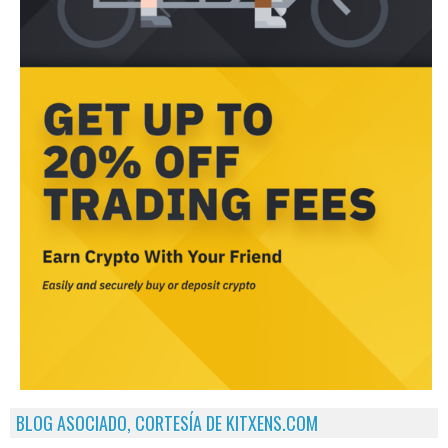
BLOG ASOCIADO, CORTESÍA DE KITXENS.COM