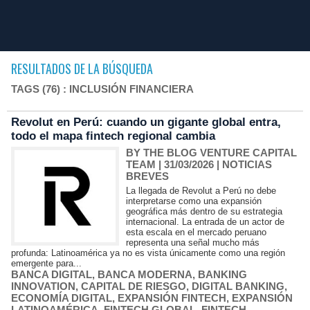
RESULTADOS DE LA BÚSQUEDA
TAGS (76) : INCLUSIÓN FINANCIERA
Revolut en Perú: cuando un gigante global entra,
todo el mapa fintech regional cambia
BY THE BLOG VENTURE CAPITAL
TEAM
| 31/03/2026
|
NOTICIAS
BREVES
La llegada de Revolut a Perú no debe
interpretarse como una expansión
geográfica más dentro de su estrategia
internacional. La entrada de un actor de
esta escala en el mercado peruano
representa una señal mucho más
profunda: Latinoamérica ya no es vista únicamente como una región
emergente para...
BANCA DIGITAL
,
BANCA MODERNA
,
BANKING
INNOVATION
,
CAPITAL DE RIESGO
,
DIGITAL BANKING
,
ECONOMÍA DIGITAL
,
EXPANSIÓN FINTECH
,
EXPANSIÓN
LATINOAMÉRICA
,
FINTECH GLOBAL
,
FINTECH