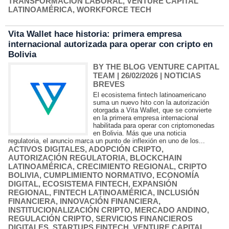
TRANSFORMACIÓN LABORAL
,
VENTURE CAPITAL
LATINOAMÉRICA
,
WORKFORCE TECH
Vita Wallet hace historia: primera empresa
internacional autorizada para operar con cripto en
Bolivia
BY THE BLOG VENTURE CAPITAL
TEAM
| 26/02/2026
|
NOTICIAS
BREVES
El ecosistema fintech latinoamericano
suma un nuevo hito con la autorización
otorgada a Vita Wallet, que se convierte
en la primera empresa internacional
habilitada para operar con criptomonedas
en Bolivia. Más que una noticia
regulatoria, el anuncio marca un punto de inflexión en uno de los...
ACTIVOS DIGITALES
,
ADOPCIÓN CRIPTO
,
AUTORIZACIÓN REGULATORIA
,
BLOCKCHAIN
LATINOAMÉRICA
,
CRECIMIENTO REGIONAL
,
CRIPTO
BOLIVIA
,
CUMPLIMIENTO NORMATIVO
,
ECONOMÍA
DIGITAL
,
ECOSISTEMA FINTECH
,
EXPANSIÓN
REGIONAL
,
FINTECH LATINOAMÉRICA
,
INCLUSIÓN
FINANCIERA
,
INNOVACIÓN FINANCIERA
,
INSTITUCIONALIZACIÓN CRIPTO
,
MERCADO ANDINO
,
REGULACIÓN CRIPTO
,
SERVICIOS FINANCIEROS
DIGITALES
,
STARTUPS FINTECH
,
VENTURE CAPITAL
,