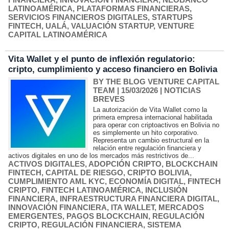
LATINOAMÉRICA
,
PLATAFORMAS FINANCIERAS
,
SERVICIOS FINANCIEROS DIGITALES
,
STARTUPS
FINTECH
,
UALÁ
,
VALUACIÓN STARTUP
,
VENTURE
CAPITAL LATINOAMÉRICA
Vita Wallet y el punto de inflexión regulatorio:
cripto, cumplimiento y acceso financiero en Bolivia
BY THE BLOG VENTURE CAPITAL
TEAM
| 15/03/2026
|
NOTICIAS
BREVES
La autorización de Vita Wallet como la
primera empresa internacional habilitada
para operar con criptoactivos en Bolivia no
es simplemente un hito corporativo.
Representa un cambio estructural en la
relación entre regulación financiera y
activos digitales en uno de los mercados más restrictivos de...
ACTIVOS DIGITALES
,
ADOPCIÓN CRIPTO
,
BLOCKCHAIN
FINTECH
,
CAPITAL DE RIESGO
,
CRIPTO BOLIVIA
,
CUMPLIMIENTO AML KYC
,
ECONOMÍA DIGITAL
,
FINTECH
CRIPTO
,
FINTECH LATINOAMÉRICA
,
INCLUSIÓN
FINANCIERA
,
INFRAESTRUCTURA FINANCIERA DIGITAL
,
INNOVACIÓN FINANCIERA
,
ITA WALLET
,
MERCADOS
EMERGENTES
,
PAGOS BLOCKCHAIN
,
REGULACIÓN
CRIPTO
,
REGULACIÓN FINANCIERA
,
SISTEMA