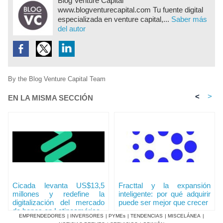
Blog Venture Capital
www.blogventurecapital.com Tu fuente digital
especializada en venture capital,...
Saber más
del autor
By the Blog Venture Capital Team
<
>
EN LA MISMA SECCIÓN
Cicada levanta US$13,5
Fracttal y la expansión
millones y redefine la
inteligente: por qué adquirir
digitalización del mercado
puede ser mejor que crecer
de bonos en Latinoamérica
EMPRENDEDORES
|
INVERSORES
|
PYMEs
|
TENDENCIAS
|
MISCELÁNEA
|