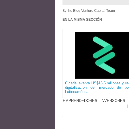
By the Blog Venture Capital Team
EN LA MISMA SECCIÓN
Cicada levanta US$13,5 millones y red
digitalización del mercado de b
Latinoamérica
EMPRENDEDORES
|
INVERSORES
|