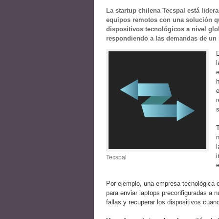
La startup chilena Tecspal está lide
equipos remotos con una solución que
dispositivos tecnológicos a nivel gl
respondiendo a las demandas de un m
E
l
e
h
r
s
T
l
i
Tecspal
Por ejemplo, una empresa tecnológica c
para enviar laptops preconfiguradas a 
fallas y recuperar los dispositivos cuando