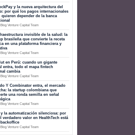
ckPay y la nueva arquitectura del
o: por qué los pagos internacionales
 quieren depender de la banca
cional
 Blog Venture Capital Team
fraestructura invisible de la salud: la
up brasileña que convierte la receta
a en una plataforma financiera y
tiva
 Blog Venture Capital Team
ut en Perú: cuando un gigante
l entra, todo el mapa fintech
onal cambia
 Blog Venture Capital Team
do Y Combinator entra, el mercado
ha: la startup colombiana que
erte una ronda semilla en señal
tégica
 Blog Venture Capital Team
 y la automatización silenciosa: por
l verdadero valor en HealthTech está
 backoffice
 Blog Venture Capital Team