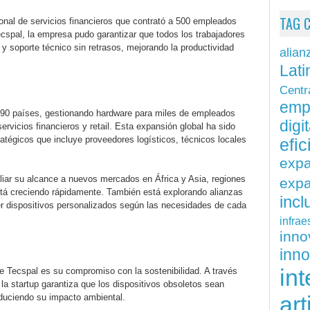
TAG 
onal de servicios financieros que contrató a 500 empleados
cspal, la empresa pudo garantizar que todos los trabajadores
y soporte técnico sin retrasos, mejorando la productividad
alian
Lati
Centr
emp
90 países, gestionando hardware para miles de empleados
digit
rvicios financieros y retail. Esta expansión global ha sido
ratégicos que incluye proveedores logísticos, técnicos locales
efi
exp
liar su alcance a nuevos mercados en África y Asia, regiones
expa
stá creciendo rápidamente. También está explorando alianzas
inc
er dispositivos personalizados según las necesidades de cada
infrae
inn
inn
int
 Tecspal es su compromiso con la sostenibilidad. A través
 la startup garantiza que los dispositivos obsoletos sean
art
duciendo su impacto ambiental.