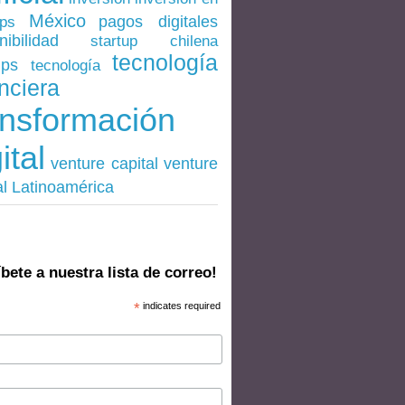
México
pagos digitales
ups
nibilidad
startup chilena
tecnología
ups
tecnología
nciera
ansformación
ital
venture
venture capital
al Latinoamérica
bete a nuestra lista de correo!
*
indicates required