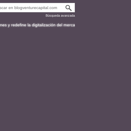
Búsqueda avanzada
e la digitalización del mercado de bonos en Latinoamérica
Fracttal y 