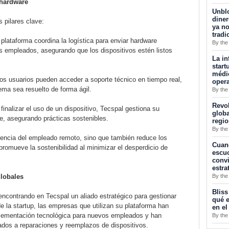
 hardware
Unblo
diner
 pilares clave:
ya no
tradi
plataforma coordina la logística para enviar hardware
By the
s empleados, asegurando que los dispositivos estén listos
La in
start
médic
os usuarios pueden acceder a soporte técnico en tiempo real,
opera
ema sea resuelto de forma ágil.
By the
Revol
 finalizar el uso de un dispositivo, Tecspal gestiona su
globa
je, asegurando prácticas sostenibles.
regi
By the
riencia del empleado remoto, sino que también reduce los
Cuan
romueve la sostenibilidad al minimizar el desperdicio de
escuc
convi
estra
By the
lobales
Bliss
contrando en Tecspal un aliado estratégico para gestionar
qué e
e la startup, las empresas que utilizan su plataforma han
en el
lementación tecnológica para nuevos empleados y han
By the
dos a reparaciones y reemplazos de dispositivos.