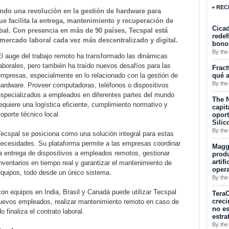
+ REC
rando una revolución en la gestión de hardware para
 facilita la entrega, mantenimiento y recuperación de
Cicad
obal. Con presencia en más de 90 países, Tecspal está
redef
ercado laboral cada vez más descentralizado y digital.
bono
By the
l auge del trabajo remoto ha transformado las dinámicas
aborales, pero también ha traído nuevos desafíos para las
Fract
qué a
mpresas, especialmente en lo relacionado con la gestión de
By the
ardware. Proveer computadoras, teléfonos o dispositivos
especializados a empleados en diferentes partes del mundo
The N
equiere una logística eficiente, cumplimiento normativo y
capit
oporte técnico local.
opor
Silic
By the
ecspal se posiciona como una solución integral para estas
necesidades. Su plataforma permite a las empresas coordinar
Maggu
a entrega de dispositivos a empleados remotos, gestionar
produ
artif
nventarios en tiempo real y garantizar el mantenimiento de
oper
equipos, todo desde un único sistema.
By the
on equipos en India, Brasil y Canadá puede utilizar Tecspal
TeraC
creci
nuevos empleados, realizar mantenimiento remoto en caso de
no es
 finaliza el contrato laboral.
estra
By the