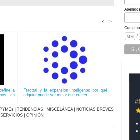
Apellido
<
>
Cumplea
/
efine la
Fracttal y la expansión inteligente: por qué
onos en
adquirir puede ser mejor que crecer
PYMEs
|
TENDENCIAS
|
MISCELÁNEA
|
NOTICIAS BREVES
|
SERVICIOS
|
OPINIÓN