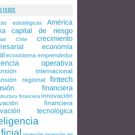
CLOUDS
América
zas estratégicas
capital de riesgo
na
crecimiento
Chile
aal
economía
resarial
al
ecosistema emprendedor
ciencia operativa
ansión internacional
fintech
nsión regional
lusión financiera
innovación
structura financiera
ovación financiera
ovación tecnológica
eligencia
ificial
inversión en
inversión