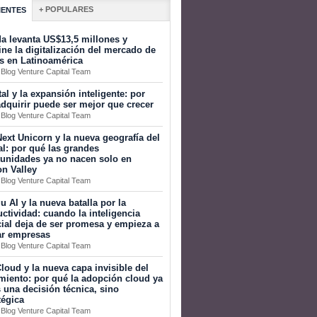
+ POPULARES
IENTES
a levanta US$13,5 millones y
ine la digitalización del mercado de
s en Latinoamérica
 Blog Venture Capital Team
tal y la expansión inteligente: por
dquirir puede ser mejor que crecer
 Blog Venture Capital Team
ext Unicorn y la nueva geografía del
al: por qué las grandes
tunidades ya no nacen solo en
on Valley
 Blog Venture Capital Team
 AI y la nueva batalla por la
ctividad: cuando la inteligencia
icial deja de ser promesa y empieza a
ar empresas
 Blog Venture Capital Team
loud y la nueva capa invisible del
miento: por qué la adopción cloud ya
 una decisión técnica, sino
tégica
 Blog Venture Capital Team