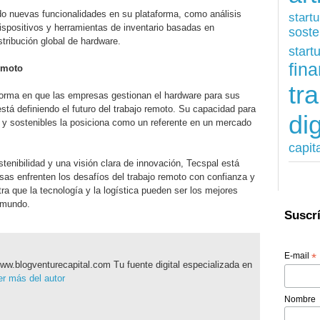
o nuevas funcionalidades en su plataforma, como análisis
start
 dispositivos y herramientas de inventario basadas en
soste
distribución global de hardware.
start
fina
remoto
tr
forma en que las empresas gestionan el hardware para sus
stá definiendo el futuro del trabajo remoto. Su capacidad para
dig
es y sostenibles la posiciona como un referente en un mercado
capit
tenibilidad y una visión clara de innovación, Tecspal está
sas enfrenten los desafíos del trabajo remoto con confianza y
ra que la tecnología y la logística pueden ser los mejores
l mundo.
Suscrí
E-mail
*
ww.blogventurecapital.com Tu fuente digital especializada en
r más del autor
Nombre