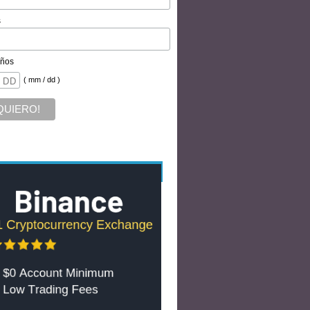
s
ños
( mm / dd )