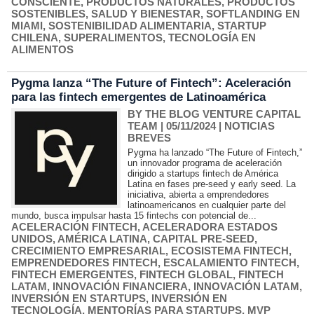
CONSCIENTE
,
PRODUCTOS NATURALES
,
PRODUCTOS
SOSTENIBLES
,
SALUD Y BIENESTAR
,
SOFTLANDING EN
MIAMI
,
SOSTENIBILIDAD ALIMENTARIA
,
STARTUP
CHILENA
,
SUPERALIMENTOS
,
TECNOLOGÍA EN
ALIMENTOS
Pygma lanza “The Future of Fintech”: Aceleración
para las fintech emergentes de Latinoamérica
BY THE BLOG VENTURE CAPITAL
TEAM
| 05/11/2024
|
NOTICIAS
BREVES
Pygma ha lanzado “The Future of Fintech,”
un innovador programa de aceleración
dirigido a startups fintech de América
Latina en fases pre-seed y early seed. La
iniciativa, abierta a emprendedores
latinoamericanos en cualquier parte del
mundo, busca impulsar hasta 15 fintechs con potencial de...
ACELERACIÓN FINTECH
,
ACELERADORA ESTADOS
UNIDOS
,
AMÉRICA LATINA
,
CAPITAL PRE-SEED
,
CRECIMIENTO EMPRESARIAL
,
ECOSISTEMA FINTECH
,
EMPRENDEDORES FINTECH
,
ESCALAMIENTO FINTECH
,
FINTECH EMERGENTES
,
FINTECH GLOBAL
,
FINTECH
LATAM
,
INNOVACIÓN FINANCIERA
,
INNOVACIÓN LATAM
,
INVERSIÓN EN STARTUPS
,
INVERSIÓN EN
TECNOLOGÍA
,
MENTORÍAS PARA STARTUPS
,
MVP