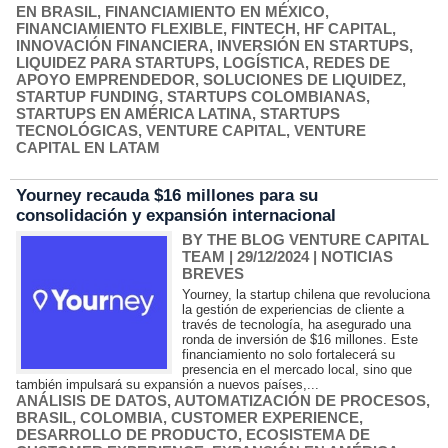
EN BRASIL
,
FINANCIAMIENTO EN MÉXICO
,
FINANCIAMIENTO FLEXIBLE
,
FINTECH
,
HF CAPITAL
,
INNOVACIÓN FINANCIERA
,
INVERSIÓN EN STARTUPS
,
LIQUIDEZ PARA STARTUPS
,
LOGÍSTICA
,
REDES DE
APOYO EMPRENDEDOR
,
SOLUCIONES DE LIQUIDEZ
,
STARTUP FUNDING
,
STARTUPS COLOMBIANAS
,
STARTUPS EN AMÉRICA LATINA
,
STARTUPS
TECNOLÓGICAS
,
VENTURE CAPITAL
,
VENTURE
CAPITAL EN LATAM
Yourney recauda $16 millones para su
consolidación y expansión internacional
BY THE BLOG VENTURE CAPITAL
TEAM
| 29/12/2024
|
NOTICIAS
BREVES
Yourney, la startup chilena que revoluciona
la gestión de experiencias de cliente a
través de tecnología, ha asegurado una
ronda de inversión de $16 millones. Este
financiamiento no solo fortalecerá su
presencia en el mercado local, sino que
también impulsará su expansión a nuevos países,...
ANÁLISIS DE DATOS
,
AUTOMATIZACIÓN DE PROCESOS
,
BRASIL
,
COLOMBIA
,
CUSTOMER EXPERIENCE
,
DESARROLLO DE PRODUCTO
,
ECOSISTEMA DE