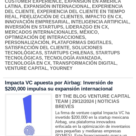
CUSTOMER EXPERIENCE
,
EXPANSIÓN EN AMÉRICA
LATINA
,
EXPANSIÓN INTERNACIONAL
,
EXPERIENCIA
DEL CLIENTE
,
EXPERIENCIA DEL CLIENTE EN TIEMPO
REAL
,
FIDELIZACIÓN DE CLIENTES
,
IMPACTO EN CX
,
INNOVACIÓN EMPRESARIAL
,
INTELIGENCIA ARTIFICIAL
,
INVERSIÓN EN STARTUPS
,
LIDERAZGO EN CX
,
MERCADOS INTERNACIONALES
,
MÉXICO
,
OPTIMIZACIÓN DE INTERACCIONES
,
PERSONALIZACIÓN
,
PLATAFORMAS DIGITALES
,
SATISFACCIÓN DEL CLIENTE
,
SOLUCIONES
TECNOLÓGICAS
,
STARTUPS CHILENAS
,
STARTUPS
TECNOLÓGICAS
,
TECNOLOGÍA AVANZADA
,
TECNOLOGÍA EN CX
,
TRANSFORMACIÓN DIGITAL
,
VENTURE CAPITAL
,
YOURNEY
Impacta VC apuesta por Airbag: Inversión de
$200,000 impulsa su expansión internacional
BY THE BLOG VENTURE CAPITAL
TEAM
| 29/12/2024
|
NOTICIAS
BREVES
La firma de venture capital Impacta VC ha
invertido $200,000 en la startup mexicana
Airbag, una plataforma innovadora
enfocada en la optimización de inventarios
para pequeñas y medianas empresas
(PYMES). Este financiamiento marca un