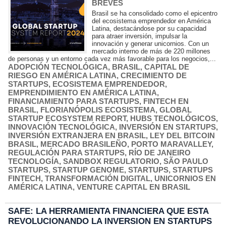
BREVES
Brasil se ha consolidado como el epicentro
del ecosistema emprendedor en América
Latina, destacándose por su capacidad
para atraer inversión, impulsar la
innovación y generar unicornios. Con un
mercado interno de más de 220 millones
de personas y un entorno cada vez más favorable para los negocios,...
ADOPCIÓN TECNOLÓGICA
,
BRASIL
,
CAPITAL DE
RIESGO EN AMÉRICA LATINA
,
CRECIMIENTO DE
STARTUPS
,
ECOSISTEMA EMPRENDEDOR
,
EMPRENDIMIENTO EN AMÉRICA LATINA
,
FINANCIAMIENTO PARA STARTUPS
,
FINTECH EN
BRASIL
,
FLORIANÓPOLIS ECOSISTEMA
,
GLOBAL
STARTUP ECOSYSTEM REPORT
,
HUBS TECNOLÓGICOS
,
INNOVACIÓN TECNOLÓGICA
,
INVERSIÓN EN STARTUPS
,
INVERSIÓN EXTRANJERA EN BRASIL
,
LEY DEL BITCOIN
BRASIL
,
MERCADO BRASILEÑO
,
PORTO MARAVALLEY
,
REGULACIÓN PARA STARTUPS
,
RÍO DE JANEIRO
TECNOLOGÍA
,
SANDBOX REGULATORIO
,
SÃO PAULO
STARTUPS
,
STARTUP GENOME
,
STARTUPS
,
STARTUPS
FINTECH
,
TRANSFORMACIÓN DIGITAL
,
UNICORNIOS EN
AMÉRICA LATINA
,
VENTURE CAPITAL EN BRASIL
SAFE: LA HERRAMIENTA FINANCIERA QUE ESTA
REVOLUCIONANDO LA INVERSION EN STARTUPS