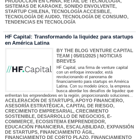
PRODUCCIÓN EN CHINA
,
RETAIL DE TECNOLOGÍA
,
SISTEMAS DE KARAOKE
,
SONIDO ENVOLVENTE
,
STARTUP CHILENA
,
TECNOLOGÍA ACCESIBLE
,
TECNOLOGÍA DE AUDIO
,
TECNOLOGÍA DE CONSUMO
,
TENDENCIAS EN TECNOLOGÍA
HF Capital: Transformando la liquidez para startups
en América Latina
BY THE BLOG VENTURE CAPITAL
TEAM
| 05/01/2025
|
NOTICIAS
BREVES
HF Capital, una firma de venture capital
con un enfoque innovador, está
revolucionando el panorama de
financiamiento para startups en América
Latina. Con su modelo único, la empresa
busca abordar los desafíos de liquidez que
enfrentan los emprendedores en la región, proporcionando soluciones...
ACELERACIÓN DE STARTUPS
,
APOYO FINANCIERO
,
ASESORÍA ESTRATÉGICA
,
CAPITAL DE RIESGO
,
CRECIMIENTO EMPRESARIAL
,
CRECIMIENTO
SOSTENIBLE
,
DESARROLLO DE NEGOCIOS
,
E-
COMMERCE
,
ECOSISTEMA EMPRENDEDOR
,
EDUCACIÓN FINANCIERA
,
ESCALABILIDAD
,
EXPANSIÓN
DE STARTUPS
,
FINANCIAMIENTO ÁGIL
,
FINANCIAMIENTO DE CORTO PLAZO
,
FINANCIAMIENTO