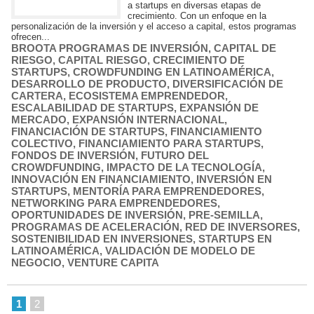
a startups en diversas etapas de
crecimiento. Con un enfoque en la
personalización de la inversión y el acceso a capital, estos programas
ofrecen...
BROOTA PROGRAMAS DE INVERSIÓN
,
CAPITAL DE
RIESGO
,
CAPITAL RIESGO
,
CRECIMIENTO DE
STARTUPS
,
CROWDFUNDING EN LATINOAMÉRICA
,
DESARROLLO DE PRODUCTO
,
DIVERSIFICACIÓN DE
CARTERA
,
ECOSISTEMA EMPRENDEDOR
,
ESCALABILIDAD DE STARTUPS
,
EXPANSIÓN DE
MERCADO
,
EXPANSIÓN INTERNACIONAL
,
FINANCIACIÓN DE STARTUPS
,
FINANCIAMIENTO
COLECTIVO
,
FINANCIAMIENTO PARA STARTUPS
,
FONDOS DE INVERSIÓN
,
FUTURO DEL
CROWDFUNDING
,
IMPACTO DE LA TECNOLOGÍA
,
INNOVACIÓN EN FINANCIAMIENTO
,
INVERSIÓN EN
STARTUPS
,
MENTORÍA PARA EMPRENDEDORES
,
NETWORKING PARA EMPRENDEDORES
,
OPORTUNIDADES DE INVERSIÓN
,
PRE-SEMILLA
,
PROGRAMAS DE ACELERACIÓN
,
RED DE INVERSORES
,
SOSTENIBILIDAD EN INVERSIONES
,
STARTUPS EN
LATINOAMÉRICA
,
VALIDACIÓN DE MODELO DE
NEGOCIO
,
VENTURE CAPITA
1
2