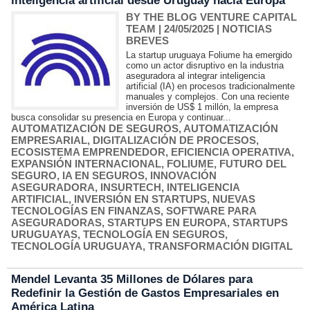
inteligencia artificial desde Uruguay hacia Europa
BY THE BLOG VENTURE CAPITAL
TEAM
| 24/05/2025
|
NOTICIAS
BREVES
La startup uruguaya Foliume ha emergido
como un actor disruptivo en la industria
aseguradora al integrar inteligencia
artificial (IA) en procesos tradicionalmente
manuales y complejos. Con una reciente
inversión de US$ 1 millón, la empresa
busca consolidar su presencia en Europa y continuar...
AUTOMATIZACIÓN DE SEGUROS
,
AUTOMATIZACIÓN
EMPRESARIAL
,
DIGITALIZACIÓN DE PROCESOS
,
ECOSISTEMA EMPRENDEDOR
,
EFICIENCIA OPERATIVA
,
EXPANSIÓN INTERNACIONAL
,
FOLIUME
,
FUTURO DEL
SEGURO
,
IA EN SEGUROS
,
INNOVACIÓN
ASEGURADORA
,
INSURTECH
,
INTELIGENCIA
ARTIFICIAL
,
INVERSIÓN EN STARTUPS
,
NUEVAS
TECNOLOGÍAS EN FINANZAS
,
SOFTWARE PARA
ASEGURADORAS
,
STARTUPS EN EUROPA
,
STARTUPS
URUGUAYAS
,
TECNOLOGÍA EN SEGUROS
,
TECNOLOGÍA URUGUAYA
,
TRANSFORMACIÓN DIGITAL
Mendel Levanta 35 Millones de Dólares para
Redefinir la Gestión de Gastos Empresariales en
América Latina