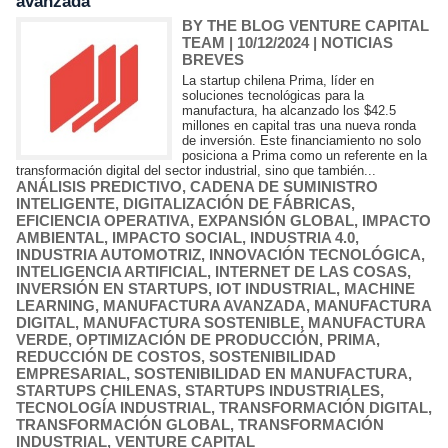
avanzada
BY THE BLOG VENTURE CAPITAL
TEAM
| 10/12/2024
|
NOTICIAS
BREVES
La startup chilena Prima, líder en
soluciones tecnológicas para la
manufactura, ha alcanzado los $42.5
millones en capital tras una nueva ronda
de inversión. Este financiamiento no solo
posiciona a Prima como un referente en la
transformación digital del sector industrial, sino que también...
ANÁLISIS PREDICTIVO
,
CADENA DE SUMINISTRO
INTELIGENTE
,
DIGITALIZACIÓN DE FÁBRICAS
,
EFICIENCIA OPERATIVA
,
EXPANSIÓN GLOBAL
,
IMPACTO
AMBIENTAL
,
IMPACTO SOCIAL
,
INDUSTRIA 4.0
,
INDUSTRIA AUTOMOTRIZ
,
INNOVACIÓN TECNOLÓGICA
,
INTELIGENCIA ARTIFICIAL
,
INTERNET DE LAS COSAS
,
INVERSIÓN EN STARTUPS
,
IOT INDUSTRIAL
,
MACHINE
LEARNING
,
MANUFACTURA AVANZADA
,
MANUFACTURA
DIGITAL
,
MANUFACTURA SOSTENIBLE
,
MANUFACTURA
VERDE
,
OPTIMIZACIÓN DE PRODUCCIÓN
,
PRIMA
,
REDUCCIÓN DE COSTOS
,
SOSTENIBILIDAD
EMPRESARIAL
,
SOSTENIBILIDAD EN MANUFACTURA
,
STARTUPS CHILENAS
,
STARTUPS INDUSTRIALES
,
TECNOLOGÍA INDUSTRIAL
,
TRANSFORMACIÓN DIGITAL
,
TRANSFORMACIÓN GLOBAL
,
TRANSFORMACIÓN
INDUSTRIAL
,
VENTURE CAPITAL