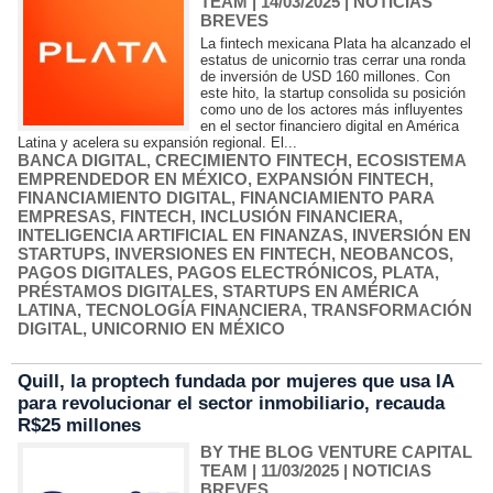
TEAM
| 14/03/2025
|
NOTICIAS
BREVES
La fintech mexicana Plata ha alcanzado el
estatus de unicornio tras cerrar una ronda
de inversión de USD 160 millones. Con
este hito, la startup consolida su posición
como uno de los actores más influyentes
en el sector financiero digital en América
Latina y acelera su expansión regional. El...
BANCA DIGITAL
,
CRECIMIENTO FINTECH
,
ECOSISTEMA
EMPRENDEDOR EN MÉXICO
,
EXPANSIÓN FINTECH
,
FINANCIAMIENTO DIGITAL
,
FINANCIAMIENTO PARA
EMPRESAS
,
FINTECH
,
INCLUSIÓN FINANCIERA
,
INTELIGENCIA ARTIFICIAL EN FINANZAS
,
INVERSIÓN EN
STARTUPS
,
INVERSIONES EN FINTECH
,
NEOBANCOS
,
PAGOS DIGITALES
,
PAGOS ELECTRÓNICOS
,
PLATA
,
PRÉSTAMOS DIGITALES
,
STARTUPS EN AMÉRICA
LATINA
,
TECNOLOGÍA FINANCIERA
,
TRANSFORMACIÓN
DIGITAL
,
UNICORNIO EN MÉXICO
Quill, la proptech fundada por mujeres que usa IA
para revolucionar el sector inmobiliario, recauda
R$25 millones
BY THE BLOG VENTURE CAPITAL
TEAM
| 11/03/2025
|
NOTICIAS
BREVES