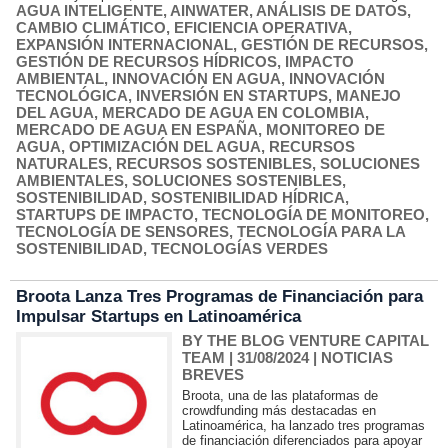
AGUA INTELIGENTE
,
AINWATER
,
ANÁLISIS DE DATOS
,
CAMBIO CLIMÁTICO
,
EFICIENCIA OPERATIVA
,
EXPANSIÓN INTERNACIONAL
,
GESTIÓN DE RECURSOS
,
GESTIÓN DE RECURSOS HÍDRICOS
,
IMPACTO
AMBIENTAL
,
INNOVACIÓN EN AGUA
,
INNOVACIÓN
TECNOLÓGICA
,
INVERSIÓN EN STARTUPS
,
MANEJO
DEL AGUA
,
MERCADO DE AGUA EN COLOMBIA
,
MERCADO DE AGUA EN ESPAÑA
,
MONITOREO DE
AGUA
,
OPTIMIZACIÓN DEL AGUA
,
RECURSOS
NATURALES
,
RECURSOS SOSTENIBLES
,
SOLUCIONES
AMBIENTALES
,
SOLUCIONES SOSTENIBLES
,
SOSTENIBILIDAD
,
SOSTENIBILIDAD HÍDRICA
,
STARTUPS DE IMPACTO
,
TECNOLOGÍA DE MONITOREO
,
TECNOLOGÍA DE SENSORES
,
TECNOLOGÍA PARA LA
SOSTENIBILIDAD
,
TECNOLOGÍAS VERDES
Broota Lanza Tres Programas de Financiación para
Impulsar Startups en Latinoamérica
BY THE BLOG VENTURE CAPITAL
TEAM
| 31/08/2024
|
NOTICIAS
BREVES
Broota, una de las plataformas de
crowdfunding más destacadas en
Latinoamérica, ha lanzado tres programas
de financiación diferenciados para apoyar