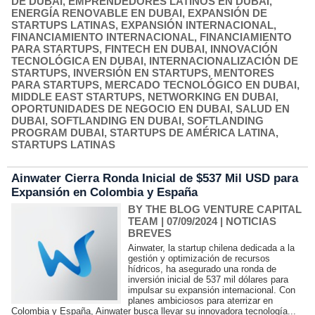
DE DUBAI
,
EMPRENDEDORES LATINOS EN DUBAI
,
ENERGÍA RENOVABLE EN DUBAI
,
EXPANSIÓN DE
STARTUPS LATINAS
,
EXPANSIÓN INTERNACIONAL
,
FINANCIAMIENTO INTERNACIONAL
,
FINANCIAMIENTO
PARA STARTUPS
,
FINTECH EN DUBAI
,
INNOVACIÓN
TECNOLÓGICA EN DUBAI
,
INTERNACIONALIZACIÓN DE
STARTUPS
,
INVERSIÓN EN STARTUPS
,
MENTORES
PARA STARTUPS
,
MERCADO TECNOLÓGICO EN DUBAI
,
MIDDLE EAST STARTUPS
,
NETWORKING EN DUBAI
,
OPORTUNIDADES DE NEGOCIO EN DUBAI
,
SALUD EN
DUBAI
,
SOFTLANDING EN DUBAI
,
SOFTLANDING
PROGRAM DUBAI
,
STARTUPS DE AMÉRICA LATINA
,
STARTUPS LATINAS
Ainwater Cierra Ronda Inicial de $537 Mil USD para
Expansión en Colombia y España
BY THE BLOG VENTURE CAPITAL
TEAM
| 07/09/2024
|
NOTICIAS
BREVES
Ainwater, la startup chilena dedicada a la
gestión y optimización de recursos
hídricos, ha asegurado una ronda de
inversión inicial de 537 mil dólares para
impulsar su expansión internacional. Con
planes ambiciosos para aterrizar en
Colombia y España, Ainwater busca llevar su innovadora tecnología...