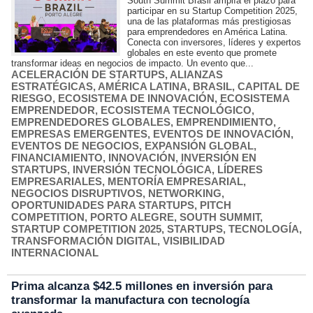
South Summit Brasil amplía el plazo para
participar en su Startup Competition 2025,
una de las plataformas más prestigiosas
para emprendedores en América Latina.
Conecta con inversores, líderes y expertos
globales en este evento que promete
transformar ideas en negocios de impacto. Un evento que...
ACELERACIÓN DE STARTUPS
,
ALIANZAS
ESTRATÉGICAS
,
AMÉRICA LATINA
,
BRASIL
,
CAPITAL DE
RIESGO
,
ECOSISTEMA DE INNOVACIÓN
,
ECOSISTEMA
EMPRENDEDOR
,
ECOSISTEMA TECNOLÓGICO
,
EMPRENDEDORES GLOBALES
,
EMPRENDIMIENTO
,
EMPRESAS EMERGENTES
,
EVENTOS DE INNOVACIÓN
,
EVENTOS DE NEGOCIOS
,
EXPANSIÓN GLOBAL
,
FINANCIAMIENTO
,
INNOVACIÓN
,
INVERSIÓN EN
STARTUPS
,
INVERSIÓN TECNOLÓGICA
,
LÍDERES
EMPRESARIALES
,
MENTORÍA EMPRESARIAL
,
NEGOCIOS DISRUPTIVOS
,
NETWORKING
,
OPORTUNIDADES PARA STARTUPS
,
PITCH
COMPETITION
,
PORTO ALEGRE
,
SOUTH SUMMIT
,
STARTUP COMPETITION 2025
,
STARTUPS
,
TECNOLOGÍA
,
TRANSFORMACIÓN DIGITAL
,
VISIBILIDAD
INTERNACIONAL
Prima alcanza $42.5 millones en inversión para
transformar la manufactura con tecnología