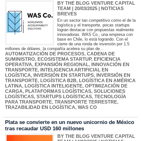
BY THE BLOG VENTURE CAPITAL
TEAM
| 20/03/2025
|
NOTICIAS
BREVES
En un sector tan competitivo como el de la
logística y el transporte, pocas startups
logran destacar con propuestas realmente
innovadoras. WAS Co., una empresa con
base en Chile, lo está logrando. Con el
cierre de una ronda de inversión por 1.5
millones de dólares, la compañía acelera su plan de...
AUTOMATIZACIÓN DE PROCESOS
,
CADENA DE
SUMINISTRO
,
ECOSISTEMA STARTUP
,
EFICIENCIA
OPERATIVA
,
EXPANSIÓN REGIONAL
,
INNOVACIÓN EN
TRANSPORTE
,
INTELIGENCIA ARTIFICIAL EN
LOGÍSTICA
,
INVERSIÓN EN STARTUPS
,
INVERSIÓN EN
TRANSPORTE
,
LOGÍSTICA B2B
,
LOGÍSTICA EN AMÉRICA
LATINA
,
LOGÍSTICA INTELIGENTE
,
OPTIMIZACIÓN DE
CARGA
,
PLATAFORMAS LOGÍSTICAS
,
SOLUCIONES
LOGÍSTICAS
,
STARTUPS LOGÍSTICAS
,
TECNOLOGÍA
PARA TRANSPORTE
,
TRANSPORTE TERRESTRE
,
TRAZABILIDAD EN LOGÍSTICA
,
WAS CO
Plata se convierte en un nuevo unicornio de México
tras recaudar USD 160 millones
BY THE BLOG VENTURE CAPITAL