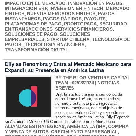
IMPACTO EN EL MERCADO
,
INNOVACIÓN EN PAGOS
,
INTEGRACIÓN ERP
,
INVERSIÓN EN FINTECH
,
MERCADO
FINTECH
,
NUEVOS MERCADOS FINTECH
,
PAGOS
INSTANTÁNEOS
,
PAGOS RÁPIDOS
,
PAYOUTS
,
PLATAFORMAS DE PAGO
,
PRONTOPAGA
,
SEGURIDAD
EN TRANSACCIONES
,
SERVICIOS FINANCIEROS
,
SOLUCIONES DE PAGO
,
SOLUCIONES
EMPRESARIALES
,
STARTUP CHILENA
,
TECNOLOGÍA DE
PAGOS.
,
TECNOLOGÍA FINANCIERA
,
TRANSFORMACIÓN DIGITAL
Dily se Renombra y Entra al Mercado Mexicano para
Expandir su Presencia en América Latina
BY THE BLOG VENTURE CAPITAL
TEAM
| 02/08/2024
|
NOTICIAS
BREVES
Dily, la startup chilena antes conocida
como TransaTuAuto, ha cambiado su
nombre y está lista para ingresar al
mercado mexicano, con el objetivo de
replicar su éxito en Chile y expandir sus
servicios en América Latina. Dily Expande
su Alcance a México: Un Cambio Estratégico en el Mercado de...
ALIANZAS ESTRATÉGICAS
,
AMÉRICA LATINA
,
COMPRA
Y VENTA DE AUTOS
,
CRECIMIENTO EMPRESARIAL
,