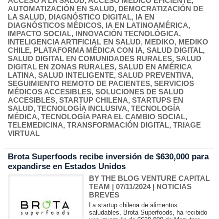
ACCESO A LA SALUD
,
ACCESO MÉDICO EFICIENTE
,
AUTOMATIZACIÓN EN SALUD
,
DEMOCRATIZACIÓN DE
LA SALUD
,
DIAGNÓSTICO DIGITAL
,
IA EN
DIAGNÓSTICOS MÉDICOS
,
IA EN LATINOAMÉRICA
,
IMPACTO SOCIAL
,
INNOVACIÓN TECNOLÓGICA
,
INTELIGENCIA ARTIFICIAL EN SALUD
,
MEDIKO
,
MEDIKO
CHILE
,
PLATAFORMA MÉDICA CON IA
,
SALUD DIGITAL
,
SALUD DIGITAL EN COMUNIDADES RURALES
,
SALUD
DIGITAL EN ZONAS RURALES
,
SALUD EN AMÉRICA
LATINA
,
SALUD INTELIGENTE
,
SALUD PREVENTIVA
,
SEGUIMIENTO REMOTO DE PACIENTES
,
SERVICIOS
MÉDICOS ACCESIBLES
,
SOLUCIONES DE SALUD
ACCESIBLES
,
STARTUP CHILENA
,
STARTUPS EN
SALUD
,
TECNOLOGÍA INCLUSIVA
,
TECNOLOGÍA
MÉDICA
,
TECNOLOGÍA PARA EL CAMBIO SOCIAL
,
TELEMEDICINA
,
TRANSFORMACIÓN DIGITAL
,
TRIAGE
VIRTUAL
Brota Superfoods recibe inversión de $630,000 para
expandirse en Estados Unidos
BY THE BLOG VENTURE CAPITAL
TEAM
| 07/11/2024
|
NOTICIAS
BREVES
La startup chilena de alimentos
saludables, Brota Superfoods, ha recibido