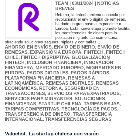
TEAM
| 03/11/2024
|
NOTICIAS
BREVES
Retorna, la fintech chilena conocida por
revolucionar el envío digital de remesas,
ha dado un gran paso al expandirse a
Europa. Esta nueva etapa promete facilitar
las transferencias de dinero para la
población migrante latinoamericana,
ofreciendo soluciones seguras, rápidas y con tarifas...
AHORRO EN ENVÍOS
,
ENVÍO DE DINERO
,
ENVÍO DE
REMESAS
,
EXPANSIÓN A EUROPA
,
FINTECH
,
FINTECH
CHILE
,
FINTECH DISRUPTIVA
,
GLOBALIZACIÓN
FINTECH
,
INCLUSIÓN FINANCIERA
,
INNOVACIÓN
FINANCIERA
,
MERCADO EUROPEO
,
MIGRANTES EN
EUROPA
,
PAGOS DIGITALES
,
PAGOS RÁPIDOS
,
PLATAFORMA FINANCIERA
,
REMESAS A
LATINOAMÉRICA
,
REMESAS DIGITALES
,
REMESAS
ECONÓMICAS
,
RETORNA
,
SEGURIDAD EN
TRANSACCIONES
,
SERVICIOS PARA EXPATRIADOS
,
SERVICIOS PARA MIGRANTES
,
SOLUCIONES
FINANCIERAS
,
STARTUP CHILENA
,
TARIFAS BAJAS
,
TARIFAS COMPETITIVAS
,
TECNOLOGÍA DE PAGOS
,
TRANSFERENCIA DE DINERO
,
TRANSFERENCIA
INTERNACIONAL
,
TRANSFERENCIAS SEGURAS
Valuelist: La startup chilena con visión