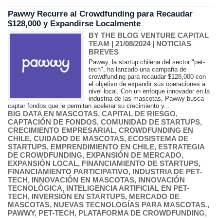
Pawwy Recurre al Crowdfunding para Recaudar
$128,000 y Expandirse Localmente
BY THE BLOG VENTURE CAPITAL
TEAM
| 21/08/2024
|
NOTICIAS
BREVES
Pawwy, la startup chilena del sector "pet-
tech", ha lanzado una campaña de
crowdfunding para recaudar $128,000 con
el objetivo de expandir sus operaciones a
nivel local. Con un enfoque innovador en la
industria de las mascotas, Pawwy busca
captar fondos que le permitan acelerar su crecimiento y...
BIG DATA EN MASCOTAS
,
CAPITAL DE RIESGO
,
CAPTACIÓN DE FONDOS
,
COMUNIDAD DE STARTUPS
,
CRECIMIENTO EMPRESARIAL
,
CROWDFUNDING EN
CHILE
,
CUIDADO DE MASCOTAS
,
ECOSISTEMA DE
STARTUPS
,
EMPRENDIMIENTO EN CHILE
,
ESTRATEGIA
DE CROWDFUNDING
,
EXPANSIÓN DE MERCADO
,
EXPANSIÓN LOCAL
,
FINANCIAMIENTO DE STARTUPS
,
FINANCIAMIENTO PARTICIPATIVO
,
INDUSTRIA DE PET-
TECH
,
INNOVACIÓN EN MASCOTAS
,
INNOVACIÓN
TECNOLÓGICA
,
INTELIGENCIA ARTIFICIAL EN PET-
TECH
,
INVERSIÓN EN STARTUPS
,
MERCADO DE
MASCOTAS
,
NUEVAS TECNOLOGÍAS PARA MASCOTAS.
,
PAWWY
,
PET-TECH
,
PLATAFORMA DE CROWDFUNDING
,