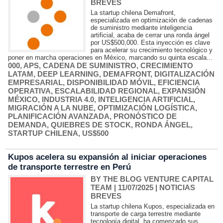
BREVES
La startup chilena Demafront,
especializada en optimización de cadenas
de suministro mediante inteligencia
artificial, acaba de cerrar una ronda ángel
por US$500,000. Esta inyección es clave
para acelerar su crecimiento tecnológico y
poner en marcha operaciones en México, marcando su quinta escala...
000
,
APS
,
CADENA DE SUMINISTRO
,
CRECIMIENTO
LATAM
,
DEEP LEARNING
,
DEMAFRONT
,
DIGITALIZACIÓN
EMPRESARIAL
,
DISPONIBILIDAD MÓVIL
,
EFICIENCIA
OPERATIVA
,
ESCALABILIDAD REGIONAL
,
EXPANSIÓN
MÉXICO
,
INDUSTRIA 4.0
,
INTELIGENCIA ARTIFICIAL
,
MIGRACIÓN A LA NUBE
,
OPTIMIZACIÓN LOGÍSTICA
,
PLANIFICACIÓN AVANZADA
,
PRONÓSTICO DE
DEMANDA
,
QUIEBRES DE STOCK
,
RONDA ÁNGEL
,
STARTUP CHILENA
,
US$500
Kupos acelera su expansión al iniciar operaciones
de transporte terrestre en Perú
BY THE BLOG VENTURE CAPITAL
TEAM
| 11/07/2025
|
NOTICIAS
BREVES
La startup chilena Kupos, especializada en
transporte de carga terrestre mediante
tecnología digital, ha comenzado sus