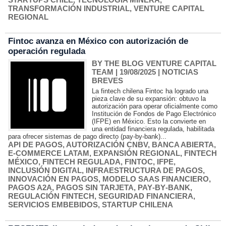
TRANSFORMACIÓN INDUSTRIAL
,
VENTURE CAPITAL
REGIONAL
Fintoc avanza en México con autorización de
operación regulada
BY THE BLOG VENTURE CAPITAL
TEAM
| 19/08/2025
|
NOTICIAS
BREVES
La fintech chilena Fintoc ha logrado una
pieza clave de su expansión: obtuvo la
autorización para operar oficialmente como
Institución de Fondos de Pago Electrónico
(IFPE) en México. Esto la convierte en
una entidad financiera regulada, habilitada
para ofrecer sistemas de pago directo (pay‑by‑bank)...
API DE PAGOS
,
AUTORIZACIÓN CNBV
,
BANCA ABIERTA
,
E‑COMMERCE LATAM
,
EXPANSIÓN REGIONAL
,
FINTECH
MÉXICO
,
FINTECH REGULADA
,
FINTOC
,
IFPE
,
INCLUSIÓN DIGITAL
,
INFRAESTRUCTURA DE PAGOS
,
INNOVACIÓN EN PAGOS
,
MODELO SAAS FINANCIERO
,
PAGOS A2A
,
PAGOS SIN TARJETA
,
PAY‑BY‑BANK
,
REGULACIÓN FINTECH
,
SEGURIDAD FINANCIERA
,
SERVICIOS EMBEBIDOS
,
STARTUP CHILENA