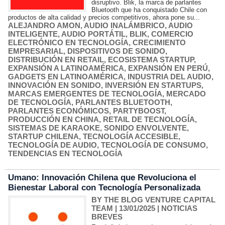
disruptivo. Blik, la marca de parlantes
Bluetooth que ha conquistado Chile con
productos de alta calidad y precios competitivos, ahora pone su...
ALEJANDRO AMON
,
AUDIO INALÁMBRICO
,
AUDIO
INTELIGENTE
,
AUDIO PORTÁTIL
,
BLIK
,
COMERCIO
ELECTRÓNICO EN TECNOLOGÍA
,
CRECIMIENTO
EMPRESARIAL
,
DISPOSITIVOS DE SONIDO
,
DISTRIBUCIÓN EN RETAIL
,
ECOSISTEMA STARTUP
,
EXPANSIÓN A LATINOAMÉRICA
,
EXPANSIÓN EN PERÚ
,
GADGETS EN LATINOAMÉRICA
,
INDUSTRIA DEL AUDIO
,
INNOVACIÓN EN SONIDO
,
INVERSIÓN EN STARTUPS
,
MARCAS EMERGENTES DE TECNOLOGÍA
,
MERCADO
DE TECNOLOGÍA
,
PARLANTES BLUETOOTH
,
PARLANTES ECONÓMICOS
,
PARTYBOOST
,
PRODUCCIÓN EN CHINA
,
RETAIL DE TECNOLOGÍA
,
SISTEMAS DE KARAOKE
,
SONIDO ENVOLVENTE
,
STARTUP CHILENA
,
TECNOLOGÍA ACCESIBLE
,
TECNOLOGÍA DE AUDIO
,
TECNOLOGÍA DE CONSUMO
,
TENDENCIAS EN TECNOLOGÍA
Umano: Innovación Chilena que Revoluciona el
Bienestar Laboral con Tecnología Personalizada
BY THE BLOG VENTURE CAPITAL
TEAM
| 13/01/2025
|
NOTICIAS
BREVES