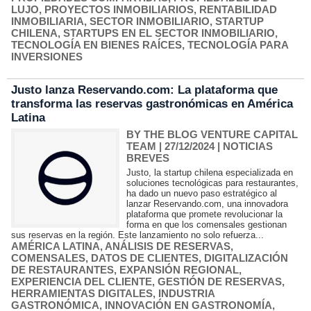
LUJO
,
PROYECTOS INMOBILIARIOS
,
RENTABILIDAD
INMOBILIARIA
,
SECTOR INMOBILIARIO
,
STARTUP
CHILENA
,
STARTUPS EN EL SECTOR INMOBILIARIO
,
TECNOLOGÍA EN BIENES RAÍCES
,
TECNOLOGÍA PARA
INVERSIONES
Justo lanza Reservando.com: La plataforma que
transforma las reservas gastronómicas en América
Latina
BY THE BLOG VENTURE CAPITAL
TEAM
| 27/12/2024
|
NOTICIAS
BREVES
Justo, la startup chilena especializada en
soluciones tecnológicas para restaurantes,
ha dado un nuevo paso estratégico al
lanzar Reservando.com, una innovadora
plataforma que promete revolucionar la
forma en que los comensales gestionan
sus reservas en la región. Este lanzamiento no solo refuerza...
AMÉRICA LATINA
,
ANÁLISIS DE RESERVAS
,
COMENSALES
,
DATOS DE CLIENTES
,
DIGITALIZACIÓN
DE RESTAURANTES
,
EXPANSIÓN REGIONAL
,
EXPERIENCIA DEL CLIENTE
,
GESTIÓN DE RESERVAS
,
HERRAMIENTAS DIGITALES
,
INDUSTRIA
GASTRONÓMICA
,
INNOVACIÓN EN GASTRONOMÍA
,