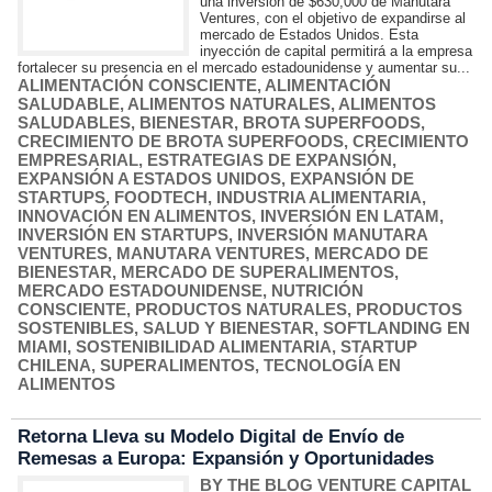
una inversión de $630,000 de Manutara
Ventures, con el objetivo de expandirse al
mercado de Estados Unidos. Esta
inyección de capital permitirá a la empresa
fortalecer su presencia en el mercado estadounidense y aumentar su...
ALIMENTACIÓN CONSCIENTE
,
ALIMENTACIÓN
SALUDABLE
,
ALIMENTOS NATURALES
,
ALIMENTOS
SALUDABLES
,
BIENESTAR
,
BROTA SUPERFOODS
,
CRECIMIENTO DE BROTA SUPERFOODS
,
CRECIMIENTO
EMPRESARIAL
,
ESTRATEGIAS DE EXPANSIÓN
,
EXPANSIÓN A ESTADOS UNIDOS
,
EXPANSIÓN DE
STARTUPS
,
FOODTECH
,
INDUSTRIA ALIMENTARIA
,
INNOVACIÓN EN ALIMENTOS
,
INVERSIÓN EN LATAM
,
INVERSIÓN EN STARTUPS
,
INVERSIÓN MANUTARA
VENTURES
,
MANUTARA VENTURES
,
MERCADO DE
BIENESTAR
,
MERCADO DE SUPERALIMENTOS
,
MERCADO ESTADOUNIDENSE
,
NUTRICIÓN
CONSCIENTE
,
PRODUCTOS NATURALES
,
PRODUCTOS
SOSTENIBLES
,
SALUD Y BIENESTAR
,
SOFTLANDING EN
MIAMI
,
SOSTENIBILIDAD ALIMENTARIA
,
STARTUP
CHILENA
,
SUPERALIMENTOS
,
TECNOLOGÍA EN
ALIMENTOS
Retorna Lleva su Modelo Digital de Envío de
Remesas a Europa: Expansión y Oportunidades
BY THE BLOG VENTURE CAPITAL