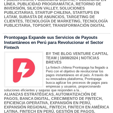
LÍNEA
,
PUBLICIDAD PROGRAMÁTICA
,
RETORNO DE
INVERSIÓN
,
SILICON VALLEY
,
SOLUCIONES
PUBLICITARIAS
,
STARTUP CHILENA
,
STARTUPS EN
LATAM
,
SUBASTA DE ANUNCIOS
,
TARGETING DE
CLIENTES
,
TECNOLOGÍA DE MARKETING
,
TECNOLOGÍA
PUBLICITARIA
,
TOPSORT
,
TRANSFORMACIÓN DIGITAL
Prontopaga Expande sus Servicios de Payouts
Instantáneos en Perú para Revolucionar el Sector
Fintech
BY THE BLOG VENTURE CAPITAL
TEAM
| 18/08/2024
|
NOTICIAS
BREVES
La fintech chilena Prontopaga ha llegado a
Perú con el objetivo de revolucionar los
pagos instantáneos en el país. A través de
su innovadora plataforma, Prontopaga
busca agilizar los procesos de pagos para
empresas y usuarios, proporcionando
soluciones eficientes y seguras que responden a la...
ALIANZAS ESTRATÉGICAS
,
AUTOMATIZACIÓN DE
PAGOS
,
BANCA DIGITAL
,
CRECIMIENTO DE FINTECH
,
EFICIENCIA OPERATIVA
,
EXPANSIÓN EN PERÚ
,
EXPANSIÓN REGIONAL
,
FINTECH
,
FINTECH EN AMÉRICA
LATINA
,
FINTECH EN PERÚ
,
GESTIÓN DE PAGOS
,