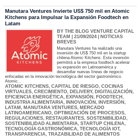
Manutara Ventures Invierte US$ 750 mil en Atomic
Kitchens para Impulsar la Expansión Foodtech en
Latam
BY THE BLOG VENTURE CAPITAL
TEAM
| 21/09/2024
|
NOTICIAS
BREVES
Manutara Ventures ha realizado una
inversión de US$ 750 mil en la startup
chilena Atomic Kitchens. Esta inversión
permitirá a la empresa foodtech acelerar
su expansión en Latinoamérica y
desarrollar nuevas líneas de negocio
enfocadas en la innovación tecnológica del sector gastronómico.
Atomic...
ATOMIC KITCHENS
,
CAPITAL DE RIESGO
,
COCINAS
VIRTUALES
,
CRECIMIENTO
,
DELIVERY
,
DIGITALIZACIÓN
,
EFICIENCIA ENERGÉTICA
,
EXPANSIÓN
,
FOODTECH
,
INDUSTRIA ALIMENTARIA
,
INNOVACIÓN
,
INVERSIÓN
,
LATAM
,
MANUTARA VENTURES
,
MERCADO
LATINOAMERICANO
,
OPTIMIZACIÓN DE PROCESOS
,
REGULACIONES
,
RESTAURANTES
,
SOSTENIBILIDAD
,
SOSTENIBILIDAD ALIMENTARIA
,
STARTUP CHILENA
,
TECNOLOGÍA GASTRONÓMICA
,
TECNOLOGÍA IOT
,
TRANSPARENCIA
,
TRAZABILIDAD DE ALIMENTOS