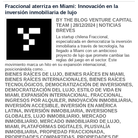
Fraccional aterriza en Miami: Innovación en la
inversión inmobiliaria de lujo
BY THE BLOG VENTURE CAPITAL
TEAM
| 28/12/2024
|
NOTICIAS
BREVES
La startup chilena Fraccional,
especializada en democratizar la inversión
inmobiliaria a través de tecnología, ha
llegado a Miami con un ambicioso
proyecto de lujo que promete cambiar las
reglas del juego en el sector. Este
movimiento marca un hito en su expansión internacional,
posicionándola como...
BIENES RAÍCES DE LUJO
,
BIENES RAÍCES EN MIAMI
,
BIENES RAÍCES INTERNACIONALES
,
BIENES RAÍCES
TECNOLÓGICOS
,
DEMOCRATIZACIÓN DE INVERSIONES
,
DEMOCRATIZACIÓN DEL LUJO
,
ESTILO DE VIDA EN
MIAMI
,
EXPANSIÓN INTERNACIONAL
,
FRACCIONAL
,
INGRESOS POR ALQUILER
,
INNOVACIÓN INMOBILIARIA
,
INVERSIÓN ACCESIBLE
,
INVERSIÓN EN AMÉRICA
LATINA
,
INVERSIÓN INMOBILIARIA
,
INVERSIONES
GLOBALES
,
LUJO INMOBILIARIO
,
MERCADO
INMOBILIARIO
,
MERCADO INMOBILIARIO DE LUJO
,
MIAMI
,
PLATAFORMAS DIGITALES
,
PLUSVALÍA
INMOBILIARIA
,
PROPIEDAD FRACCIONADA
,
PROPIEDADES COMPARTIDAS
,
PROPIEDADES DE