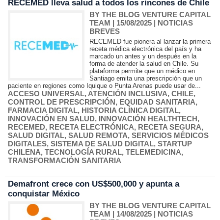
RECEMED lleva salud a todos los rincones de Chile
BY THE BLOG VENTURE CAPITAL
TEAM
| 15/08/2025
|
NOTICIAS
BREVES
RECEMED fue pionera al lanzar la primera
receta médica electrónica del país y ha
marcado un antes y un después en la
forma de atender la salud en Chile. Su
plataforma permite que un médico en
Santiago emita una prescripción que un
paciente en regiones como Iquique o Punta Arenas puede usar de...
ACCESO UNIVERSAL
,
ATENCIÓN INCLUSIVA
,
CHILE
,
CONTROL DE PRESCRIPCIÓN
,
EQUIDAD SANITARIA
,
FARMACIA DIGITAL
,
HISTORIA CLÍNICA DIGITAL
,
INNOVACIÓN EN SALUD
,
INNOVACIÓN HEALTHTECH
,
RECEMED
,
RECETA ELECTRÓNICA
,
RECETA SEGURA
,
SALUD DIGITAL
,
SALUD REMOTA
,
SERVICIOS MÉDICOS
DIGITALES
,
SISTEMA DE SALUD DIGITAL
,
STARTUP
CHILENA
,
TECNOLOGÍA RURAL
,
TELEMEDICINA
,
TRANSFORMACIÓN SANITARIA
Demafront crece con US$500,000 y apunta a
conquistar México
BY THE BLOG VENTURE CAPITAL
TEAM
| 14/08/2025
|
NOTICIAS