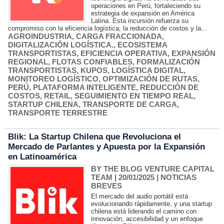
operaciones en Perú, fortaleciendo su
estrategia de expansión en América
Latina. Esta incursión refuerza su
compromiso con la eficiencia logística, la reducción de costos y la...
AGROINDUSTRIA
,
CARGA FRACCIONADA
,
DIGITALIZACIÓN LOGÍSTICA.
,
ECOSISTEMA
TRANSPORTISTAS
,
EFICIENCIA OPERATIVA
,
EXPANSIÓN
REGIONAL
,
FLOTAS CONFIABLES
,
FORMALIZACIÓN
TRANSPORTISTAS
,
KUPOS
,
LOGÍSTICA DIGITAL
,
MONITOREO LOGÍSTICO
,
OPTIMIZACIÓN DE RUTAS
,
PERÚ
,
PLATAFORMA INTELIGENTE
,
REDUCCIÓN DE
COSTOS
,
RETAIL
,
SEGUIMIENTO EN TIEMPO REAL
,
STARTUP CHILENA
,
TRANSPORTE DE CARGA
,
TRANSPORTE TERRESTRE
Blik: La Startup Chilena que Revoluciona el
Mercado de Parlantes y Apuesta por la Expansión
en Latinoamérica
BY THE BLOG VENTURE CAPITAL
TEAM
| 20/01/2025
|
NOTICIAS
BREVES
El mercado del audio portátil está
evolucionando rápidamente, y una startup
chilena está liderando el camino con
innovación, accesibilidad y un enfoque