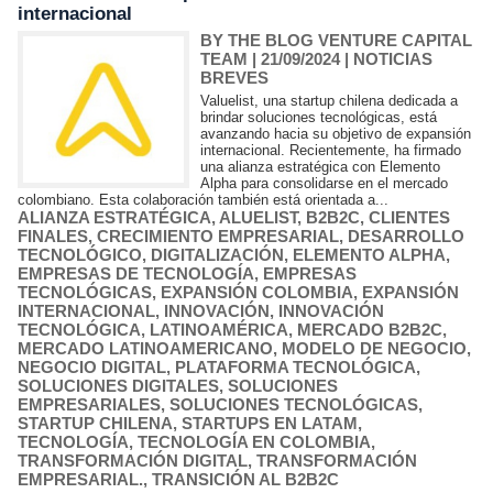
internacional
BY THE BLOG VENTURE CAPITAL
TEAM
| 21/09/2024
|
NOTICIAS
BREVES
Valuelist, una startup chilena dedicada a
brindar soluciones tecnológicas, está
avanzando hacia su objetivo de expansión
internacional. Recientemente, ha firmado
una alianza estratégica con Elemento
Alpha para consolidarse en el mercado
colombiano. Esta colaboración también está orientada a...
ALIANZA ESTRATÉGICA
,
ALUELIST
,
B2B2C
,
CLIENTES
FINALES
,
CRECIMIENTO EMPRESARIAL
,
DESARROLLO
TECNOLÓGICO
,
DIGITALIZACIÓN
,
ELEMENTO ALPHA
,
EMPRESAS DE TECNOLOGÍA
,
EMPRESAS
TECNOLÓGICAS
,
EXPANSIÓN COLOMBIA
,
EXPANSIÓN
INTERNACIONAL
,
INNOVACIÓN
,
INNOVACIÓN
TECNOLÓGICA
,
LATINOAMÉRICA
,
MERCADO B2B2C
,
MERCADO LATINOAMERICANO
,
MODELO DE NEGOCIO
,
NEGOCIO DIGITAL
,
PLATAFORMA TECNOLÓGICA
,
SOLUCIONES DIGITALES
,
SOLUCIONES
EMPRESARIALES
,
SOLUCIONES TECNOLÓGICAS
,
STARTUP CHILENA
,
STARTUPS EN LATAM
,
TECNOLOGÍA
,
TECNOLOGÍA EN COLOMBIA
,
TRANSFORMACIÓN DIGITAL
,
TRANSFORMACIÓN
EMPRESARIAL.
,
TRANSICIÓN AL B2B2C