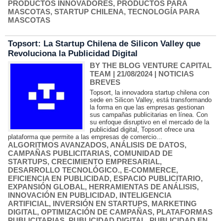
PRODUCTOS INNOVADORES
,
PRODUCTOS PARA
MASCOTAS
,
STARTUP CHILENA
,
TECNOLOGÍA PARA
MASCOTAS
Topsort: La Startup Chilena de Silicon Valley que
Revoluciona la Publicidad Digital
BY THE BLOG VENTURE CAPITAL
TEAM
| 21/08/2024
|
NOTICIAS
BREVES
Topsort, la innovadora startup chilena con
sede en Silicon Valley, está transformando
la forma en que las empresas gestionan
sus campañas publicitarias en línea. Con
su enfoque disruptivo en el mercado de la
publicidad digital, Topsort ofrece una
plataforma que permite a las empresas de comercio...
ALGORITMOS AVANZADOS
,
ANÁLISIS DE DATOS
,
CAMPAÑAS PUBLICITARIAS
,
COMUNIDAD DE
STARTUPS
,
CRECIMIENTO EMPRESARIAL
,
DESARROLLO TECNOLÓGICO.
,
E-COMMERCE
,
EFICIENCIA EN PUBLICIDAD
,
ESPACIO PUBLICITARIO
,
EXPANSIÓN GLOBAL
,
HERRAMIENTAS DE ANÁLISIS
,
INNOVACIÓN EN PUBLICIDAD
,
INTELIGENCIA
ARTIFICIAL
,
INVERSIÓN EN STARTUPS
,
MARKETING
DIGITAL
,
OPTIMIZACIÓN DE CAMPAÑAS
,
PLATAFORMAS
PUBLICITARIAS
,
PUBLICIDAD DIGITAL
,
PUBLICIDAD EN