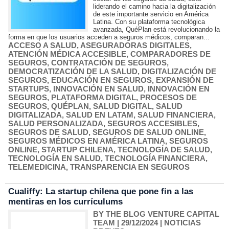
liderando el camino hacia la digitalización
de este importante servicio en América
Latina. Con su plataforma tecnológica
avanzada, QuéPlan está revolucionando la
forma en que los usuarios acceden a seguros médicos, comparan...
ACCESO A SALUD
,
ASEGURADORAS DIGITALES
,
ATENCIÓN MÉDICA ACCESIBLE
,
COMPARADORES DE
SEGUROS
,
CONTRATACIÓN DE SEGUROS
,
DEMOCRATIZACIÓN DE LA SALUD
,
DIGITALIZACIÓN DE
SEGUROS
,
EDUCACIÓN EN SEGUROS
,
EXPANSIÓN DE
STARTUPS
,
INNOVACIÓN EN SALUD
,
INNOVACIÓN EN
SEGUROS
,
PLATAFORMA DIGITAL
,
PROCESOS DE
SEGUROS
,
QUÉPLAN
,
SALUD DIGITAL
,
SALUD
DIGITALIZADA
,
SALUD EN LATAM
,
SALUD FINANCIERA
,
SALUD PERSONALIZADA
,
SEGUROS ACCESIBLES
,
SEGUROS DE SALUD
,
SEGUROS DE SALUD ONLINE
,
SEGUROS MÉDICOS EN AMÉRICA LATINA
,
SEGUROS
ONLINE
,
STARTUP CHILENA
,
TECNOLOGÍA DE SALUD
,
TECNOLOGÍA EN SALUD
,
TECNOLOGÍA FINANCIERA
,
TELEMEDICINA
,
TRANSPARENCIA EN SEGUROS
Cualiffy: La startup chilena que pone fin a las
mentiras en los currículums
BY THE BLOG VENTURE CAPITAL
TEAM
| 29/12/2024
|
NOTICIAS