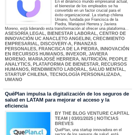
En el dinámico mundo empresarial actual,
el bienestar de los empleados se ha
convertido en un factor crucial para el
éxito organizacional. La startup chilena
Umano, fundada por Francisca de la
Piedra, Mariajosé Herrera y Javiera
Moreno, está liderando esta transformación al ofrecer una plataforma...
ASESORÍA LEGAL
,
BIENESTAR LABORAL
,
CENTRO DE
INNOVACIÓN UC ANACLETO ANGELINI
,
CRECIMIENTO
EMPRESARIAL
,
DISCOVERY-A
,
FINANZAS
PERSONALES
,
FRANCISCA DE LA PIEDRA
,
INNOVACIÓN
EN RECURSOS HUMANOS
,
INVEXOR
,
JAVIERA
MORENO
,
MARIAJOSÉ HERRERA
,
NUTRICIÓN
,
PEOPLE
ANALYTICS
,
PLATAFORMA DE BIENESTAR
,
RECURSOS
HUMANOS
,
RENDIMIENTO LABORAL
,
SALUD MENTAL
,
STARTUP CHILENA
,
TECNOLOGÍA PERSONALIZADA
,
UMANO
QuéPlan impulsa la digitalización de los seguros de
salud en LATAM para mejorar el acceso y la
eficiencia
BY THE BLOG VENTURE CAPITAL
TEAM
| 03/01/2025
|
NOTICIAS
BREVES
QuéPlan, una startup innovadora en el
sector de los seguros de salud, está