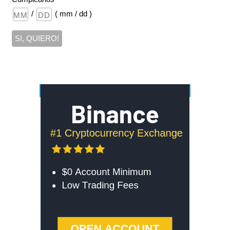
/
( mm / dd )