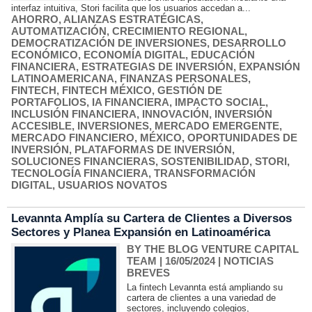
interfaz intuitiva, Stori facilita que los usuarios accedan a...
AHORRO
,
ALIANZAS ESTRATÉGICAS
,
AUTOMATIZACIÓN
,
CRECIMIENTO REGIONAL
,
DEMOCRATIZACIÓN DE INVERSIONES
,
DESARROLLO
ECONÓMICO
,
ECONOMÍA DIGITAL
,
EDUCACIÓN
FINANCIERA
,
ESTRATEGIAS DE INVERSIÓN
,
EXPANSIÓN
LATINOAMERICANA
,
FINANZAS PERSONALES
,
FINTECH
,
FINTECH MÉXICO
,
GESTIÓN DE
PORTAFOLIOS
,
IA FINANCIERA
,
IMPACTO SOCIAL
,
INCLUSIÓN FINANCIERA
,
INNOVACIÓN
,
INVERSIÓN
ACCESIBLE
,
INVERSIONES
,
MERCADO EMERGENTE
,
MERCADO FINANCIERO
,
MÉXICO
,
OPORTUNIDADES DE
INVERSIÓN
,
PLATAFORMAS DE INVERSIÓN
,
SOLUCIONES FINANCIERAS
,
SOSTENIBILIDAD
,
STORI
,
TECNOLOGÍA FINANCIERA
,
TRANSFORMACIÓN
DIGITAL
,
USUARIOS NOVATOS
Levannta Amplía su Cartera de Clientes a Diversos
Sectores y Planea Expansión en Latinoamérica
BY THE BLOG VENTURE CAPITAL
TEAM
| 16/05/2024
|
NOTICIAS
BREVES
La fintech Levannta está ampliando su
cartera de clientes a una variedad de
sectores, incluyendo colegios,