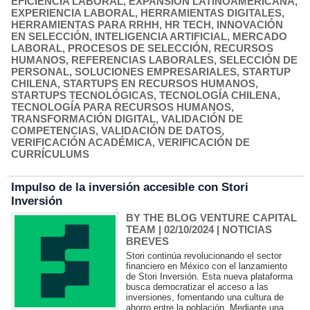
EFICIENCIA LABORAL
,
EXPANSIÓN LATINOAMERICANA
,
EXPERIENCIA LABORAL
,
HERRAMIENTAS DIGITALES
,
HERRAMIENTAS PARA RRHH
,
HR TECH
,
INNOVACIÓN
EN SELECCIÓN
,
INTELIGENCIA ARTIFICIAL
,
MERCADO
LABORAL
,
PROCESOS DE SELECCIÓN
,
RECURSOS
HUMANOS
,
REFERENCIAS LABORALES
,
SELECCIÓN DE
PERSONAL
,
SOLUCIONES EMPRESARIALES
,
STARTUP
CHILENA
,
STARTUPS EN RECURSOS HUMANOS
,
STARTUPS TECNOLÓGICAS
,
TECNOLOGÍA CHILENA
,
TECNOLOGÍA PARA RECURSOS HUMANOS
,
TRANSFORMACIÓN DIGITAL
,
VALIDACIÓN DE
COMPETENCIAS
,
VALIDACIÓN DE DATOS
,
VERIFICACIÓN ACADÉMICA
,
VERIFICACIÓN DE
CURRÍCULUMS
Impulso de la inversión accesible con Stori
Inversión
BY THE BLOG VENTURE CAPITAL
TEAM
| 02/10/2024
|
NOTICIAS
BREVES
Stori continúa revolucionando el sector
financiero en México con el lanzamiento
de Stori Inversión. Esta nueva plataforma
busca democratizar el acceso a las
inversiones, fomentando una cultura de
ahorro entre la población. Mediante una