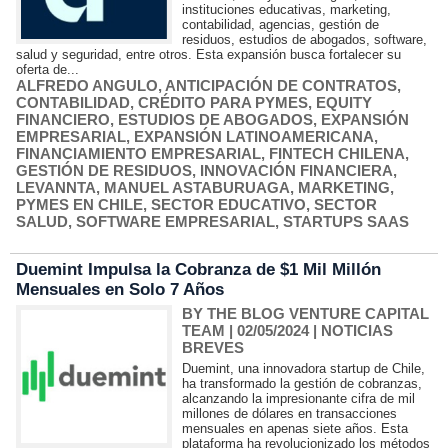
instituciones educativas, marketing,
contabilidad, agencias, gestión de
residuos, estudios de abogados, software,
salud y seguridad, entre otros. Esta expansión busca fortalecer su
oferta de...
ALFREDO ANGULO
,
ANTICIPACIÓN DE CONTRATOS
,
CONTABILIDAD
,
CRÉDITO PARA PYMES
,
EQUITY
FINANCIERO
,
ESTUDIOS DE ABOGADOS
,
EXPANSIÓN
EMPRESARIAL
,
EXPANSIÓN LATINOAMERICANA
,
FINANCIAMIENTO EMPRESARIAL
,
FINTECH CHILENA
,
GESTIÓN DE RESIDUOS
,
INNOVACIÓN FINANCIERA
,
LEVANNTA
,
MANUEL ASTABURUAGA
,
MARKETING
,
PYMES EN CHILE
,
SECTOR EDUCATIVO
,
SECTOR
SALUD
,
SOFTWARE EMPRESARIAL
,
STARTUPS SAAS
​Duemint Impulsa la Cobranza de $1 Mil Millón
Mensuales en Solo 7 Años
BY THE BLOG VENTURE CAPITAL
TEAM
| 02/05/2024
|
NOTICIAS
BREVES
Duemint, una innovadora startup de Chile,
ha transformado la gestión de cobranzas,
alcanzando la impresionante cifra de mil
millones de dólares en transacciones
mensuales en apenas siete años. Esta
plataforma ha revolucionizado los métodos