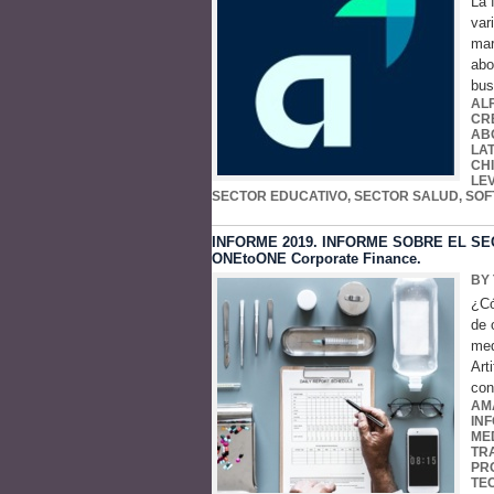
La 
var
mar
abo
bus
AL
CR
AB
LA
CH
LE
SECTOR EDUCATIVO
,
SECTOR SALUD
,
SOF
INFORME 2019. INFORME SOBRE EL SEC
ONEtoONE Corporate Finance.
BY
¿Có
de 
med
Art
con
AM
IN
ME
TR
PR
TE