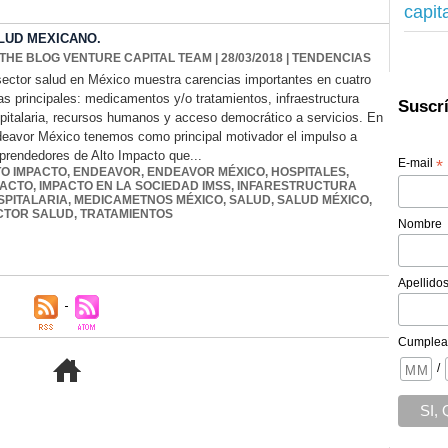
capit
LUD MEXICANO.
 THE BLOG VENTURE CAPITAL TEAM
| 28/03/2018
|
TENDENCIAS
sector salud en México muestra carencias importantes en cuatro
as principales: medicamentos y/o tratamientos, infraestructura
Suscrí
pitalaria, recursos humanos y acceso democrático a servicios. En
eavor México tenemos como principal motivador el impulso a
rendedores de Alto Impacto que...
E-mail
*
TO IMPACTO
,
ENDEAVOR
,
ENDEAVOR MÉXICO
,
HOSPITALES
,
PACTO
,
IMPACTO EN LA SOCIEDAD IMSS
,
INFARESTRUCTURA
SPITALARIA
,
MEDICAMETNOS MÉXICO
,
SALUD
,
SALUD MÉXICO
,
CTOR SALUD
,
TRATAMIENTOS
Nombre
Apellido
Cumplea
/