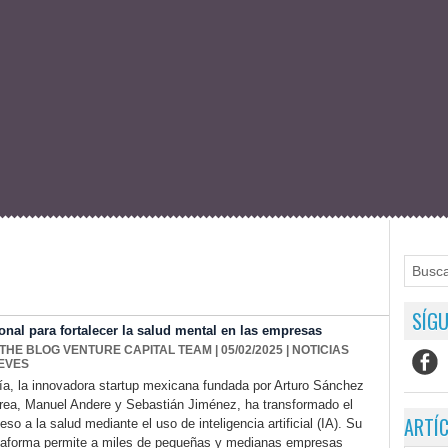
SÍGU
onal para fortalecer la salud mental en las empresas
 THE BLOG VENTURE CAPITAL TEAM
| 05/02/2025
|
NOTICIAS
EVES
ía, la innovadora startup mexicana fundada por Arturo Sánchez
rea, Manuel Andere y Sebastián Jiménez, ha transformado el
ARTÍ
eso a la salud mediante el uso de inteligencia artificial (IA). Su
taforma permite a miles de pequeñas y medianas empresas