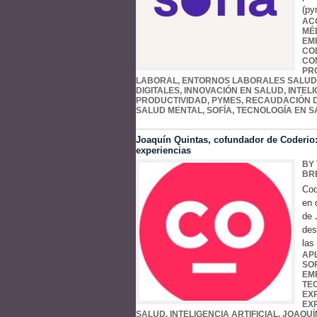
(py
AC
MÉ
EM
CO
CO
PR
LABORAL
,
ENTORNOS LABORALES SALU
DIGITALES
,
INNOVACIÓN EN SALUD
,
INTELI
PRODUCTIVIDAD
,
PYMES
,
RECAUDACIÓN 
SALUD MENTAL
,
SOFÍA
,
TECNOLOGÍA EN S
Joaquín Quintas, cofundador de Coderio: 
experiencias
BY
BR
Cod
en 
de 
des
las
AP
SO
EM
TE
EX
EX
SALUD
,
INTELIGENCIA ARTIFICIAL
,
JOAQUÍ