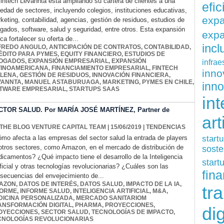
fintech Levannta está ampliando su cartera de clientes a una
efi
iedad de sectores, incluyendo colegios, instituciones educativas,
exp
keting, contabilidad, agencias, gestión de residuos, estudios de
gados, software, salud y seguridad, entre otros. Esta expansión
expa
ca fortalecer su oferta de...
inc
FREDO ANGULO
,
ANTICIPACIÓN DE CONTRATOS
,
CONTABILIDAD
,
ÉDITO PARA PYMES
,
EQUITY FINANCIERO
,
ESTUDIOS DE
infrae
OGADOS
,
EXPANSIÓN EMPRESARIAL
,
EXPANSIÓN
TINOAMERICANA
,
FINANCIAMIENTO EMPRESARIAL
,
FINTECH
inn
ILENA
,
GESTIÓN DE RESIDUOS
,
INNOVACIÓN FINANCIERA
,
VANNTA
,
MANUEL ASTABURUAGA
,
MARKETING
,
PYMES EN CHILE
,
inn
TWARE EMPRESARIAL
,
STARTUPS SAAS
int
TOR SALUD. Por MARÍA JOSÉ MARTÍNEZ, Partner de
art
 THE BLOG VENTURE CAPITAL TEAM
| 15/06/2019
|
TENDENCIAS
start
mo afecta a las empresas del sector salud la entrada de players
otros sectores, como Amazon, en el mercado de distribución de
soste
icamentos? ¿Qué impacto tiene el desarrollo de la Inteligencia
start
ificial y otras tecnologías revolucionarias? ¿Cuáles son las
fina
secuencias del envejecimiento de...
AZON
,
DATOS DE INTERÉS
,
DATOS SALUD
,
IMPACTO DE LA IA
,
tr
FORME
,
INFORME SALUD
,
INTELIGENCIA ARTIFICIAL
,
M&A
,
DICINA PERSONALIZADA
,
MERCADO SANITARIOM
ANSFORMACIÓN DIGITAL
,
PHARMA
,
PROYECCIONES
,
dig
OYECCIONES
,
SECTOR SALUD
,
TECNOLOGÍAS DE IMPACTO
,
CNOLOGÍAS REVOLUCIONARIAS