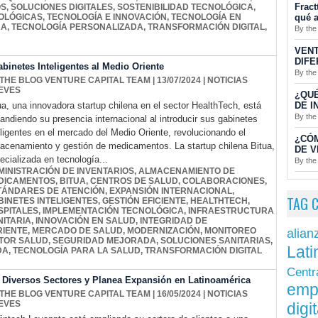
Fract
OS
,
SOLUCIONES DIGITALES
,
SOSTENIBILIDAD TECNOLÓGICA
,
qué a
OLÓGICAS
,
TECNOLOGÍA E INNOVACIÓN
,
TECNOLOGÍA EN
RA
,
TECNOLOGÍA PERSONALIZADA
,
TRANSFORMACIÓN DIGITAL
,
By the
VENT
DIFE
binetes Inteligentes al Medio Oriente
By the
 THE BLOG VENTURE CAPITAL TEAM
| 13/07/2024
|
NOTICIAS
EVES
¿QUÉ
DE I
ua, una innovadora startup chilena en el sector HealthTech, está
By the
andiendo su presencia internacional al introducir sus gabinetes
eligentes en el mercado del Medio Oriente, revolucionando el
¿CÓ
acenamiento y gestión de medicamentos. La startup chilena Bitua,
DE V
ecializada en tecnología...
By the
MINISTRACIÓN DE INVENTARIOS
,
ALMACENAMIENTO DE
DICAMENTOS
,
BITUA
,
CENTROS DE SALUD
,
COLABORACIONES
,
TÁNDARES DE ATENCIÓN
,
EXPANSIÓN INTERNACIONAL
,
TAG 
BINETES INTELIGENTES
,
GESTIÓN EFICIENTE
,
HEALTHTECH
,
SPITALES
,
IMPLEMENTACIÓN TECNOLÓGICA
,
INFRAESTRUCTURA
NITARIA
,
INNOVACIÓN EN SALUD
,
INTEGRIDAD DE
RIENTE
,
MERCADO DE SALUD
,
MODERNIZACIÓN
,
MONITOREO
alian
TOR SALUD
,
SEGURIDAD MEJORADA
,
SOLUCIONES SANITARIAS
,
Lati
DA
,
TECNOLOGÍA PARA LA SALUD
,
TRANSFORMACIÓN DIGITAL
Centr
a Diversos Sectores y Planea Expansión en Latinoamérica
emp
 THE BLOG VENTURE CAPITAL TEAM
| 16/05/2024
|
NOTICIAS
EVES
digit