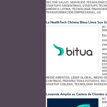
SECTOR SALUD
,
SERVICIOS TECNOLÓGIC
STARTUPS ARGENTINAS
,
STARTUPS TECN
AMÉRICA LATINA
,
TECNOLOGÍA FINANCIE
TRANSFORMACIÓN EMPRESARIAL
,
UX
La HealthTech Chilena Bitua Lleva Sus Ga
BY
BR
Bit
exp
int
alm
esp
AD
ME
ES
GA
HO
SA
MEDICAMENTOS
,
LÍDER GLOBAL
,
MEDIO O
CONTINUO
,
PERSPECTIVAS FUTURAS
,
SEC
STARTUP CHILENA
,
TECNOLOGÍA AVANZA
Levannta Amplía su Cartera de Clientes 
BY
BR