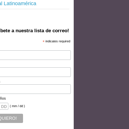
al Latinoamérica
bete a nuestra lista de correo!
*
indicates required
s
ños
( mm / dd )