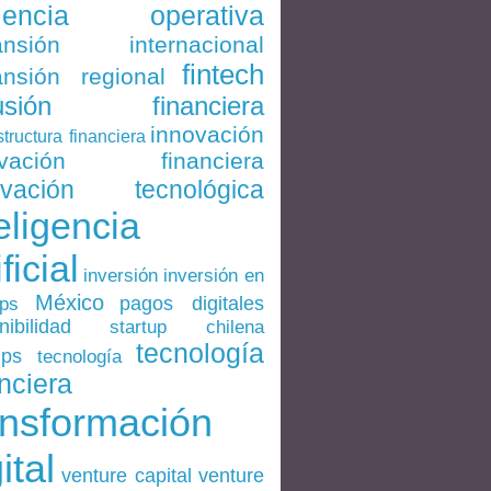
ciencia operativa
ansión internacional
fintech
nsión regional
lusión financiera
innovación
structura financiera
ovación financiera
ovación tecnológica
eligencia
ificial
inversión en
inversión
México
pagos digitales
ups
nibilidad
startup chilena
tecnología
ups
tecnología
nciera
ansformación
ital
venture
venture capital