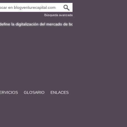
Búsqueda avanzada
talización del mercado de bonos en Latinoamérica
Fracttal y la expan
ERVICIOS
GLOSARIO
ENLACES