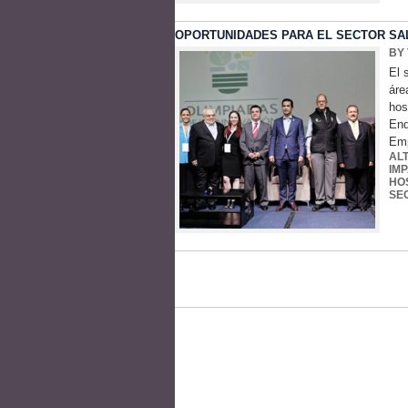
OPORTUNIDADES PARA EL SECTOR SA
BY
El 
áre
hos
End
Emp
AL
IM
HO
SE