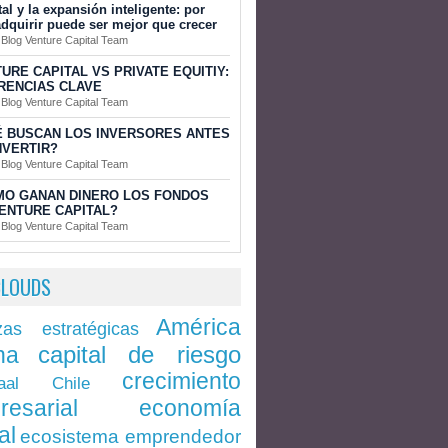
tal y la expansión inteligente: por
dquirir puede ser mejor que crecer
 Blog Venture Capital Team
URE CAPITAL VS PRIVATE EQUITIY:
RENCIAS CLAVE
 Blog Venture Capital Team
 BUSCAN LOS INVERSORES ANTES
NVERTIR?
 Blog Venture Capital Team
MO GANAN DINERO LOS FONDOS
ENTURE CAPITAL?
 Blog Venture Capital Team
CLOUDS
América
zas estratégicas
capital de riesgo
na
crecimiento
Chile
aal
economía
resarial
al
ecosistema emprendedor