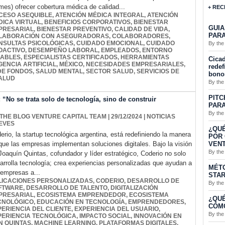
mes) ofrecer cobertura médica de calidad...
+ REC
CESO ASEQUIBLE
,
ATENCIÓN MÉDICA INTEGRAL
,
ATENCIÓN
DICA VIRTUAL
,
BENEFICIOS CORPORATIVOS
,
BIENESTAR
GUIA
PRESARIAL
,
BIENESTAR PREVENTIVO
,
CALIDAD DE VIDA
,
PARA
LABORACIÓN CON ASEGURADORAS
,
COLABORADORES
,
NSULTAS PSICOLÓGICAS
,
CUIDADO EMOCIONAL
,
CUIDADO
By the
OACTIVO
,
DESEMPEÑO LABORAL
,
EMPLEADOS
,
ENTORNO
DABLES
,
ESPECIALISTAS CERTIFICADOS
,
HERRAMIENTAS
Cicad
GENCIA ARTIFICIAL
,
MÉXICO
,
NECESIDADES EMPRESARIALES
,
redef
DE FONDOS
,
SALUD MENTAL
,
SECTOR SALUD
,
SERVICIOS DE
bono
ALUD
By the
PITC
“No se trata solo de tecnología, sino de construir
PARA
By the
 THE BLOG VENTURE CAPITAL TEAM
| 29/12/2024
|
NOTICIAS
EVES
¿QUÉ
erio, la startup tecnológica argentina, está redefiniendo la manera
POR 
VENT
que las empresas implementan soluciones digitales. Bajo la visión
By the
Joaquín Quintas, cofundador y líder estratégico, Coderio no solo
arrolla tecnología; crea experiencias personalizadas que ayudan a
MÉTO
 empresas a...
STA
LICACIONES PERSONALIZADAS
,
CODERIO
,
DESARROLLO DE
By the
FTWARE
,
DESARROLLO DE TALENTO
,
DIGITALIZACIÓN
PRESARIAL
,
ECOSISTEMA EMPRENDEDOR
,
ECOSISTEMA
¿QUÉ
CNOLÓGICO
,
EDUCACIÓN EN TECNOLOGÍA
,
EMPRENDEDORES
,
CÓMO
PERIENCIA DEL CLIENTE
,
EXPERIENCIA DEL USUARIO
,
By the
PERIENCIA TECNOLÓGICA
,
IMPACTO SOCIAL
,
INNOVACIÓN EN
N QUINTAS
,
MACHINE LEARNING
,
PLATAFORMAS DIGITALES
,