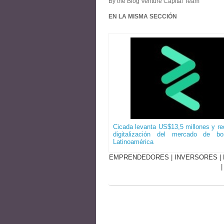
By the Blog Venture Capital Team
EN LA MISMA SECCIÓN
Cicada levanta US$13,5 millones y red
digitalización del mercado de b
Latinoamérica
EMPRENDEDORES
|
INVERSORES
|