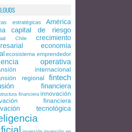
CLOUDS
América
zas estratégicas
capital de riesgo
na
crecimiento
Chile
aal
economía
resarial
al
ecosistema emprendedor
ciencia operativa
ansión internacional
fintech
nsión regional
lusión financiera
innovación
structura financiera
ovación financiera
ovación tecnológica
eligencia
ificial
inversión en
inversión