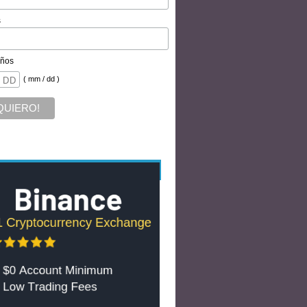
s
ños
( mm / dd )