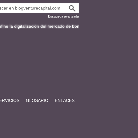
Búsqueda avanzada
alización del mercado de bonos en Latinoamérica
Fracttal y la expans
ERVICIOS
GLOSARIO
ENLACES