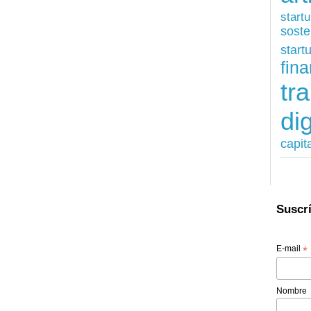
start
soste
start
fina
tr
dig
capit
Suscrí
E-mail
*
Nombre