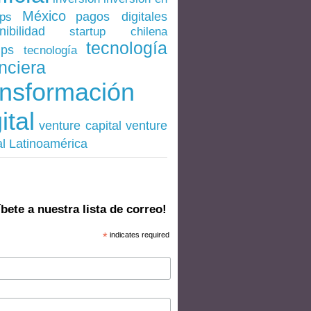
México
pagos digitales
ups
nibilidad
startup chilena
tecnología
ups
tecnología
nciera
ansformación
ital
venture
venture capital
al Latinoamérica
bete a nuestra lista de correo!
*
indicates required