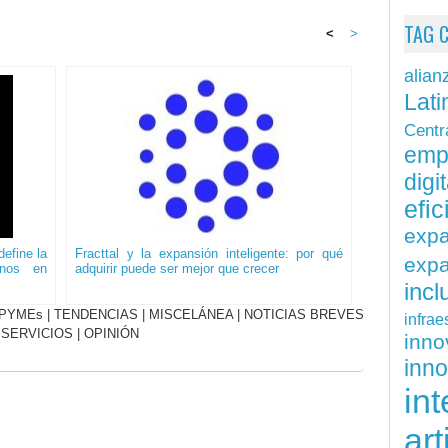
TAG 
<
>
alian
Lati
Centr
emp
digit
efi
exp
efine la
Fracttal y la expansión inteligente: por qué
expa
onos en
adquirir puede ser mejor que crecer
inc
PYMEs
|
TENDENCIAS
|
MISCELÁNEA
|
NOTICIAS BREVES
infrae
|
SERVICIOS
|
OPINIÓN
inn
inn
int
art