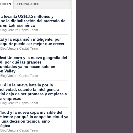
+ POPULARES
IENTES
a levanta US$13,5 millones y
ine la digitalización del mercado de
s en Latinoamérica
 Blog Venture Capital Team
tal y la expansión inteligente: por
dquirir puede ser mejor que crecer
 Blog Venture Capital Team
ext Unicorn y la nueva geografía del
al: por qué las grandes
tunidades ya no nacen solo en
on Valley
 Blog Venture Capital Team
 AI y la nueva batalla por la
ctividad: cuando la inteligencia
icial deja de ser promesa y empieza a
ar empresas
 Blog Venture Capital Team
loud y la nueva capa invisible del
miento: por qué la adopción cloud ya
 una decisión técnica, sino
tégica
 Blog Venture Capital Team