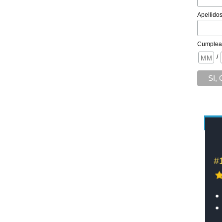
Apellido
Cumplea
/