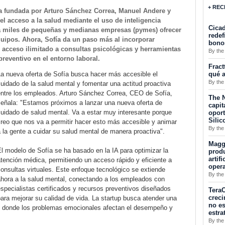
+ REC
na fundada por Arturo Sánchez Correa, Manuel Andere y
l acceso a la salud mediante el uso de inteligencia
Cicad
te a miles de pequeñas y medianas empresas (pymes) ofrecer
redef
uipos. Ahora, Sofía da un paso más al incorporar
bono
 acceso ilimitado a consultas psicológicas y herramientas
By the
preventivo en el entorno laboral.
Fract
qué a
La nueva oferta de Sofía busca hacer más accesible el
By the
uidado de la salud mental y fomentar una actitud proactiva
entre los empleados. Arturo Sánchez Correa, CEO de Sofía,
The N
señala: "Estamos próximos a lanzar una nueva oferta de
capit
uidado de salud mental. Va a estar muy interesante porque
opor
Silic
reo que nos va a permitir hacer esto más accesible y animar
By the
 la gente a cuidar su salud mental de manera proactiva".
Maggu
l modelo de Sofía se ha basado en la IA para optimizar la
produ
artif
tención médica, permitiendo un acceso rápido y eficiente a
oper
onsultas virtuales. Este enfoque tecnológico se extiende
By the
ahora a la salud mental, conectando a los empleados con
specialistas certificados y recursos preventivos diseñados
TeraC
creci
ara mejorar su calidad de vida. La startup busca atender una
no es
l, donde los problemas emocionales afectan el desempeño y
estra
By the