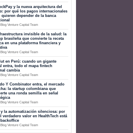
ckPay y la nueva arquitectura del
o: por qué los pagos internacionales
 quieren depender de la banca
cional
 Blog Venture Capital Team
fraestructura invisible de la salud: la
up brasileña que convierte la receta
a en una plataforma financiera y
tiva
 Blog Venture Capital Team
ut en Perú: cuando un gigante
l entra, todo el mapa fintech
onal cambia
 Blog Venture Capital Team
do Y Combinator entra, el mercado
ha: la startup colombiana que
erte una ronda semilla en señal
tégica
 Blog Venture Capital Team
 y la automatización silenciosa: por
l verdadero valor en HealthTech está
 backoffice
 Blog Venture Capital Team