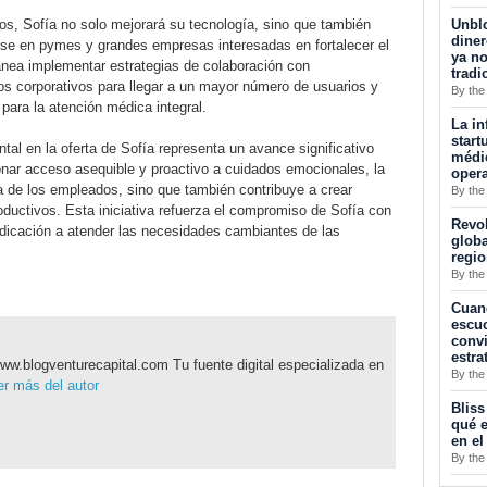
Unblo
s, Sofía no solo mejorará su tecnología, sino que también
diner
ose en pymes y grandes empresas interesadas en fortalecer el
ya no
lanea implementar estrategias de colaboración con
tradi
os corporativos para llegar a un mayor número de usuarios y
By the
para la atención médica integral.
La in
start
tal en la oferta de Sofía representa un avance significativo
médic
ionar acceso asequible y proactivo a cuidados emocionales, la
opera
da de los empleados, sino que también contribuye a crear
By the
ductivos. Esta iniciativa refuerza el compromiso de Sofía con
Revol
edicación a atender las necesidades cambiantes de las
globa
regi
By the
Cuan
escuc
convi
estra
ww.blogventurecapital.com Tu fuente digital especializada en
By the
r más del autor
Bliss
qué e
en el
By the