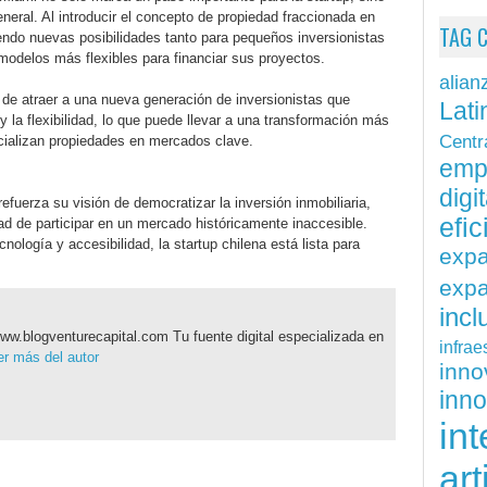
eneral. Al introducir el concepto de propiedad fraccionada en
TAG 
endo nuevas posibilidades tanto para pequeños inversionistas
odelos más flexibles para financiar sus proyectos.
alian
 de atraer a una nueva generación de inversionistas que
Lati
 y la flexibilidad, lo que puede llevar a una transformación más
Centr
cializan propiedades en mercados clave.
emp
digit
efuerza su visión de democratizar la inversión inmobiliaria,
efi
ad de participar en un mercado históricamente inaccesible.
ología y accesibilidad, la startup chilena está lista para
exp
expa
inc
ww.blogventurecapital.com Tu fuente digital especializada en
infrae
r más del autor
inn
inn
int
art