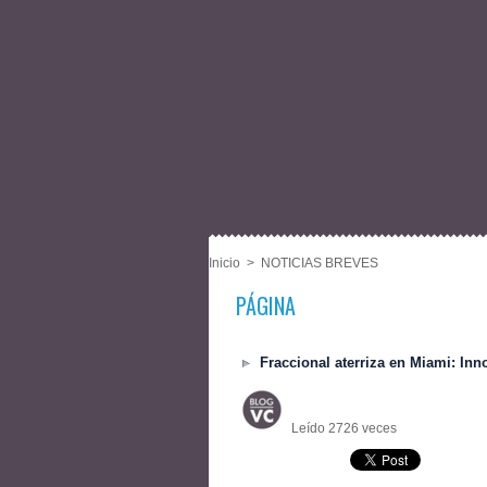
Inicio
>
NOTICIAS BREVES
PÁGINA
Fraccional aterriza en Miami: Inno
Leído 2726 veces