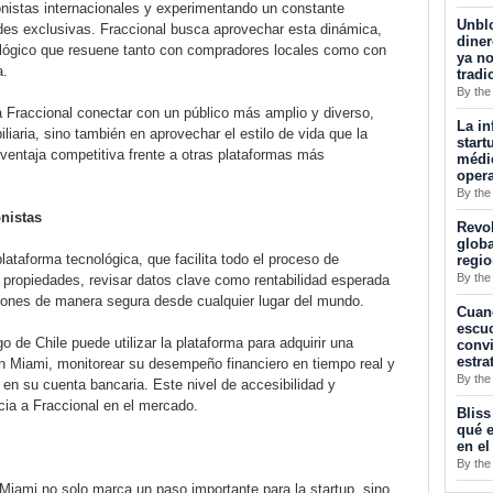
sionistas internacionales y experimentando un constante
Unblo
des exclusivas. Fraccional busca aprovechar esta dinámica,
diner
ológico que resuene tanto con compradores locales como con
ya no
a.
tradi
By the
 Fraccional conectar con un público más amplio y diverso,
La in
iliaria, sino también en aprovechar el estilo de vida que la
start
ventaja competitiva frente a otras plataformas más
médic
opera
By the
onistas
Revol
globa
lataforma tecnológica, que facilita todo el proceso de
regi
By the
 propiedades, revisar datos clave como rentabilidad esperada
ciones de manera segura desde cualquier lugar del mundo.
Cuan
escuc
o de Chile puede utilizar la plataforma para adquirir una
convi
estra
en Miami, monitorear su desempeño financiero en tiempo real y
By the
e en su cuenta bancaria. Este nivel de accesibilidad y
ncia a Fraccional en el mercado.
Bliss
qué e
en el
By the
Miami no solo marca un paso importante para la startup, sino