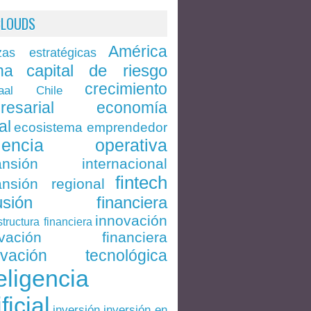
CLOUDS
América
zas estratégicas
capital de riesgo
na
crecimiento
Chile
aal
economía
resarial
al
ecosistema emprendedor
ciencia operativa
ansión internacional
fintech
nsión regional
lusión financiera
innovación
structura financiera
ovación financiera
ovación tecnológica
eligencia
ificial
inversión en
inversión