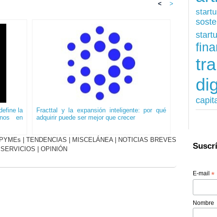
<
>
start
soste
start
fina
tr
dig
capit
efine la
Fracttal y la expansión inteligente: por qué
onos en
adquirir puede ser mejor que crecer
PYMEs
|
TENDENCIAS
|
MISCELÁNEA
|
NOTICIAS BREVES
Suscrí
|
SERVICIOS
|
OPINIÓN
E-mail
*
Nombre