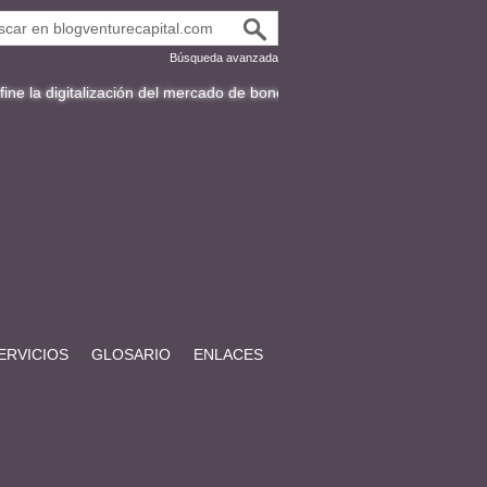
Búsqueda avanzada
lización del mercado de bonos en Latinoamérica
Fracttal y la expansi
ERVICIOS
GLOSARIO
ENLACES