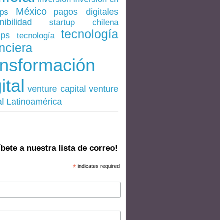
México
pagos digitales
ups
nibilidad
startup chilena
tecnología
ups
tecnología
nciera
ansformación
ital
venture
venture capital
al Latinoamérica
bete a nuestra lista de correo!
*
indicates required