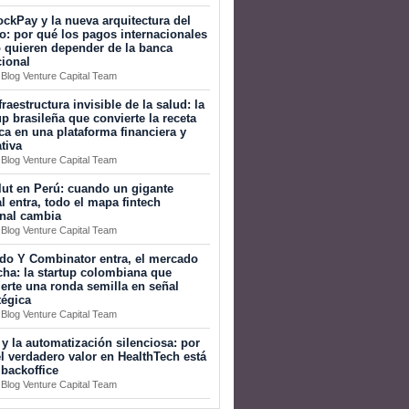
ckPay y la nueva arquitectura del
o: por qué los pagos internacionales
 quieren depender de la banca
cional
 Blog Venture Capital Team
fraestructura invisible de la salud: la
up brasileña que convierte la receta
a en una plataforma financiera y
tiva
 Blog Venture Capital Team
ut en Perú: cuando un gigante
l entra, todo el mapa fintech
onal cambia
 Blog Venture Capital Team
do Y Combinator entra, el mercado
ha: la startup colombiana que
erte una ronda semilla en señal
tégica
 Blog Venture Capital Team
 y la automatización silenciosa: por
l verdadero valor en HealthTech está
 backoffice
 Blog Venture Capital Team