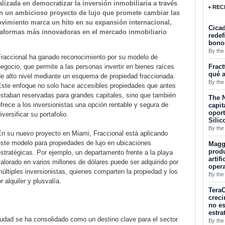
alizada en democratizar la inversión inmobiliaria a través
+ REC
on un ambicioso proyecto de lujo que promete cambiar las
movimiento marca un hito en su expansión internacional,
Cicad
taformas más innovadoras en el mercado inmobiliario
redef
bono
By the
Fraccional ha ganado reconocimiento por su modelo de
Fract
egocio, que permite a las personas invertir en bienes raíces
qué a
de alto nivel mediante un esquema de propiedad fraccionada.
By the
Este enfoque no solo hace accesibles propiedades que antes
estaban reservadas para grandes capitales, sino que también
The N
frece a los inversionistas una opción rentable y segura de
capit
opor
iversificar su portafolio.
Silic
By the
En su nuevo proyecto en Miami, Fraccional está aplicando
este modelo para propiedades de lujo en ubicaciones
Maggu
produ
stratégicas. Por ejemplo, un departamento frente a la playa
artif
alorado en varios millones de dólares puede ser adquirido por
oper
últiples inversionistas, quienes comparten la propiedad y los
By the
 alquiler y plusvalía.
TeraC
creci
no es
estra
iudad se ha consolidado como un destino clave para el sector
By the