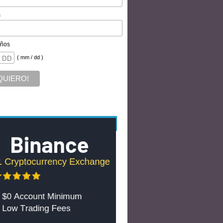
s
ños
( mm / dd )