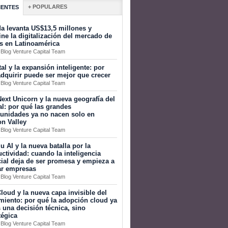
+ POPULARES
IENTES
a levanta US$13,5 millones y
ine la digitalización del mercado de
s en Latinoamérica
 Blog Venture Capital Team
tal y la expansión inteligente: por
dquirir puede ser mejor que crecer
 Blog Venture Capital Team
ext Unicorn y la nueva geografía del
al: por qué las grandes
tunidades ya no nacen solo en
on Valley
 Blog Venture Capital Team
 AI y la nueva batalla por la
ctividad: cuando la inteligencia
icial deja de ser promesa y empieza a
ar empresas
 Blog Venture Capital Team
loud y la nueva capa invisible del
miento: por qué la adopción cloud ya
 una decisión técnica, sino
tégica
 Blog Venture Capital Team