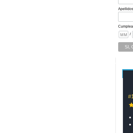
Apellido
Cumplea
/