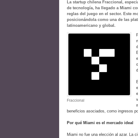
La startup chilena Fraccional, especi
de tecnología, ha llegado a Miami c
reglas del juego en el sector. Este 
posicionándola como una de las pla
latinoamericano y global.
n
o
d
e
v
Fraccional
m
beneficios asociados, como ingresos por
Por qué Miami es el mercado ideal
Miami no fue una elección al azar. La c