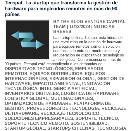
Tecspal: La startup que transforma la gestión de
hardware para empleados remotos en más de 90
países
BY THE BLOG VENTURE CAPITAL
TEAM
| 11/12/2024
|
NOTICIAS
BREVES
La startup chilena Tecspal está liderando
una revolución en la gestión de hardware
para equipos remotos con una solución
que facilita la entrega, mantenimiento y
recuperación de dispositivos tecnológicos
a nivel global. Con presencia en más de
90 países, Tecspal está respondiendo a las demandas de...
DISPOSITIVOS TECNOLÓGICOS
,
EMPLEADOS
REMOTOS
,
EQUIPOS DISTRIBUIDOS
,
EQUIPOS
INTERNACIONALES
,
EXPANSIÓN GLOBAL
,
GESTIÓN DE
HARDWARE
,
IMPACTO AMBIENTAL
,
INNOVACIÓN
TECNOLÓGICA
,
INTELIGENCIA ARTIFICIAL
,
INVENTARIOS DIGITALES
,
LOGÍSTICA DE HARDWARE
,
LOGÍSTICA GLOBAL
,
MULTINACIONALES
,
OPTIMIZACIÓN DE HARDWARE
,
PLATAFORMA DE
GESTIÓN
,
PROVEEDORES DE TECNOLOGÍA
,
RECICLAJE
DE HARDWARE
,
RECICLAJE TECNOLÓGICO
,
SOLUCIONES EMPRESARIALES
,
SOPORTE TÉCNICO
,
SOPORTE TÉCNICO REMOTO
,
SOSTENIBILIDAD
,
STARTUP GLOBAL
,
STARTUPS CHILENAS
,
TECNOLOGÍA