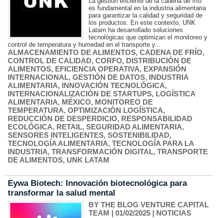
La gestión eficiente de la cadena de frío
es fundamental en la industria alimentaria
para garantizar la calidad y seguridad de
los productos. En este contexto, UNK
Latam ha desarrollado soluciones
tecnológicas que optimizan el monitoreo y
control de temperatura y humedad en el transporte y...
ALMACENAMIENTO DE ALIMENTOS
,
CADENA DE FRÍO
,
CONTROL DE CALIDAD
,
CORFO
,
DISTRIBUCIÓN DE
ALIMENTOS
,
EFICIENCIA OPERATIVA
,
EXPANSIÓN
INTERNACIONAL
,
GESTIÓN DE DATOS
,
INDUSTRIA
ALIMENTARIA
,
INNOVACIÓN TECNOLÓGICA
,
INTERNACIONALIZACIÓN DE STARTUPS
,
LOGÍSTICA
ALIMENTARIA
,
MÉXICO
,
MONITOREO DE
TEMPERATURA
,
OPTIMIZACIÓN LOGÍSTICA
,
REDUCCIÓN DE DESPERDICIO
,
RESPONSABILIDAD
ECOLÓGICA
,
RETAIL
,
SEGURIDAD ALIMENTARIA
,
SENSORES INTELIGENTES
,
SOSTENIBILIDAD
,
TECNOLOGÍA ALIMENTARIA
,
TECNOLOGÍA PARA LA
INDUSTRIA
,
TRANSFORMACIÓN DIGITAL
,
TRANSPORTE
DE ALIMENTOS
,
UNK LATAM
Eywa Biotech: Innovación biotecnológica para
transformar la salud mental
BY THE BLOG VENTURE CAPITAL
TEAM
| 01/02/2025
|
NOTICIAS