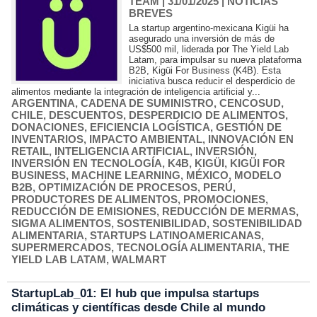
TEAM
| 31/01/2025
|
NOTICIAS
BREVES
La startup argentino-mexicana Kigüi ha
asegurado una inversión de más de
US$500 mil, liderada por The Yield Lab
Latam, para impulsar su nueva plataforma
B2B, Kigüi For Business (K4B). Esta
iniciativa busca reducir el desperdicio de
alimentos mediante la integración de inteligencia artificial y...
ARGENTINA
,
CADENA DE SUMINISTRO
,
CENCOSUD
,
CHILE
,
DESCUENTOS
,
DESPERDICIO DE ALIMENTOS
,
DONACIONES
,
EFICIENCIA LOGÍSTICA
,
GESTIÓN DE
INVENTARIOS
,
IMPACTO AMBIENTAL
,
INNOVACIÓN EN
RETAIL
,
INTELIGENCIA ARTIFICIAL
,
INVERSIÓN
,
INVERSIÓN EN TECNOLOGÍA
,
K4B
,
KIGÜI
,
KIGÜI FOR
BUSINESS
,
MACHINE LEARNING
,
MÉXICO
,
MODELO
B2B
,
OPTIMIZACIÓN DE PROCESOS
,
PERÚ
,
PRODUCTORES DE ALIMENTOS
,
PROMOCIONES
,
REDUCCIÓN DE EMISIONES
,
REDUCCIÓN DE MERMAS
,
SIGMA ALIMENTOS
,
SOSTENIBILIDAD
,
SOSTENIBILIDAD
ALIMENTARIA
,
STARTUPS LATINOAMERICANAS
,
SUPERMERCADOS
,
TECNOLOGÍA ALIMENTARIA
,
THE
YIELD LAB LATAM
,
WALMART
StartupLab_01: El hub que impulsa startups
climáticas y científicas desde Chile al mundo