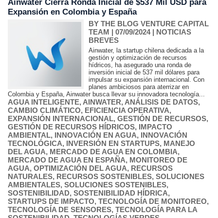
Ainwater Cierra Ronda Inicial de $537 Mil USD para
Expansión en Colombia y España
BY THE BLOG VENTURE CAPITAL
TEAM
| 07/09/2024
|
NOTICIAS
BREVES
Ainwater, la startup chilena dedicada a la
gestión y optimización de recursos
hídricos, ha asegurado una ronda de
inversión inicial de 537 mil dólares para
impulsar su expansión internacional. Con
planes ambiciosos para aterrizar en
Colombia y España, Ainwater busca llevar su innovadora tecnología...
AGUA INTELIGENTE
,
AINWATER
,
ANÁLISIS DE DATOS
,
CAMBIO CLIMÁTICO
,
EFICIENCIA OPERATIVA
,
EXPANSIÓN INTERNACIONAL
,
GESTIÓN DE RECURSOS
,
GESTIÓN DE RECURSOS HÍDRICOS
,
IMPACTO
AMBIENTAL
,
INNOVACIÓN EN AGUA
,
INNOVACIÓN
TECNOLÓGICA
,
INVERSIÓN EN STARTUPS
,
MANEJO
DEL AGUA
,
MERCADO DE AGUA EN COLOMBIA
,
MERCADO DE AGUA EN ESPAÑA
,
MONITOREO DE
AGUA
,
OPTIMIZACIÓN DEL AGUA
,
RECURSOS
NATURALES
,
RECURSOS SOSTENIBLES
,
SOLUCIONES
AMBIENTALES
,
SOLUCIONES SOSTENIBLES
,
SOSTENIBILIDAD
,
SOSTENIBILIDAD HÍDRICA
,
STARTUPS DE IMPACTO
,
TECNOLOGÍA DE MONITOREO
,
TECNOLOGÍA DE SENSORES
,
TECNOLOGÍA PARA LA
SOSTENIBILIDAD
,
TECNOLOGÍAS VERDES