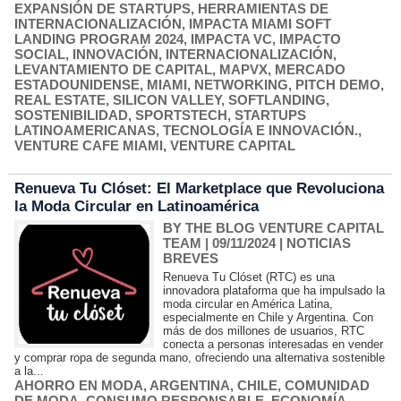
EXPANSIÓN DE STARTUPS
,
HERRAMIENTAS DE
INTERNACIONALIZACIÓN
,
IMPACTA MIAMI SOFT
LANDING PROGRAM 2024
,
IMPACTA VC
,
IMPACTO
SOCIAL
,
INNOVACIÓN
,
INTERNACIONALIZACIÓN
,
LEVANTAMIENTO DE CAPITAL
,
MAPVX
,
MERCADO
ESTADOUNIDENSE
,
MIAMI
,
NETWORKING
,
PITCH DEMO
,
REAL ESTATE
,
SILICON VALLEY
,
SOFTLANDING
,
SOSTENIBILIDAD
,
SPORTSTECH
,
STARTUPS
LATINOAMERICANAS
,
TECNOLOGÍA E INNOVACIÓN.
,
VENTURE CAFE MIAMI
,
VENTURE CAPITAL
Renueva Tu Clóset: El Marketplace que Revoluciona
la Moda Circular en Latinoamérica
BY THE BLOG VENTURE CAPITAL
TEAM
| 09/11/2024
|
NOTICIAS
BREVES
Renueva Tu Clóset (RTC) es una
innovadora plataforma que ha impulsado la
moda circular en América Latina,
especialmente en Chile y Argentina. Con
más de dos millones de usuarios, RTC
conecta a personas interesadas en vender
y comprar ropa de segunda mano, ofreciendo una alternativa sostenible
a la...
AHORRO EN MODA
,
ARGENTINA
,
CHILE
,
COMUNIDAD
DE MODA
,
CONSUMO RESPONSABLE
,
ECONOMÍA