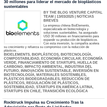
30 millones para liderar el mercado de bioplásticos
sustentables
BY THE BLOG VENTURE CAPITAL
TEAM
| 13/03/2025
|
NOTICIAS
BREVES
La empresa chilena BioElements,
especializada en biotecnología y
soluciones sustentables, ha asegurado
USD 30 millones en financiamiento para
expandir su producción de bioplásticos.
Con esta inversión, la compañía acelera
su crecimiento y refuerza su compromiso con la reducción de
plásticos...
BIOELEMENTS
,
BIOPLÁSTICOS
,
BIOTECNOLOGÍA
,
COMPOSTABILIDAD
,
ECONOMÍA CIRCULAR
,
ECONOMÍA
VERDE
,
FINANCIAMIENTO DE STARTUPS
,
HUELLA DE
CARBONO
,
IMPACTO AMBIENTAL
,
INDUSTRIA DEL
FUTURO
,
INNOVACIÓN SUSTENTABLE
,
INVERSIÓN EN
BIOTECNOLOGÍA
,
MATERIALES SOSTENIBLES
,
PLÁSTICOS BIODEGRADABLES
,
REDUCCIÓN DE
PLÁSTICOS
,
REGULACIÓN DE PLÁSTICOS
,
SOSTENIBILIDAD
,
STARTUPS EN AMÉRICA LATINA
,
STARTUPS EN CHILE
,
TRANSICIÓN ECOLÓGICA
Rocktruck Impulsa su Crecimiento Tras la