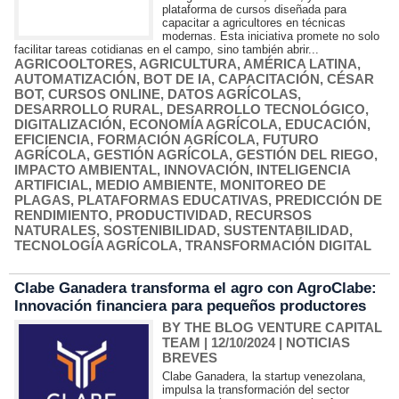
plataforma de cursos diseñada para
capacitar a agricultores en técnicas
modernas. Esta iniciativa promete no solo
facilitar tareas cotidianas en el campo, sino también abrir...
AGRICOOLTORES
,
AGRICULTURA
,
AMÉRICA LATINA
,
AUTOMATIZACIÓN
,
BOT DE IA
,
CAPACITACIÓN
,
CÉSAR
BOT
,
CURSOS ONLINE
,
DATOS AGRÍCOLAS
,
DESARROLLO RURAL
,
DESARROLLO TECNOLÓGICO
,
DIGITALIZACIÓN
,
ECONOMÍA AGRÍCOLA
,
EDUCACIÓN
,
EFICIENCIA
,
FORMACIÓN AGRÍCOLA
,
FUTURO
AGRÍCOLA
,
GESTIÓN AGRÍCOLA
,
GESTIÓN DEL RIEGO
,
IMPACTO AMBIENTAL
,
INNOVACIÓN
,
INTELIGENCIA
ARTIFICIAL
,
MEDIO AMBIENTE
,
MONITOREO DE
PLAGAS
,
PLATAFORMAS EDUCATIVAS
,
PREDICCIÓN DE
RENDIMIENTO
,
PRODUCTIVIDAD
,
RECURSOS
NATURALES
,
SOSTENIBILIDAD
,
SUSTENTABILIDAD
,
TECNOLOGÍA AGRÍCOLA
,
TRANSFORMACIÓN DIGITAL
Clabe Ganadera transforma el agro con AgroClabe:
Innovación financiera para pequeños productores
BY THE BLOG VENTURE CAPITAL
TEAM
| 12/10/2024
|
NOTICIAS
BREVES
Clabe Ganadera, la startup venezolana,
impulsa la transformación del sector