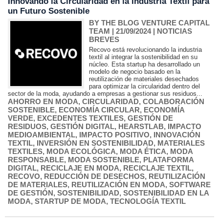
Innovando la Circularidad en la Industria Textil para
un Futuro Sostenible
BY THE BLOG VENTURE CAPITAL
TEAM
| 21/09/2024
|
NOTICIAS
BREVES
Recovo está revolucionando la industria
textil al integrar la sostenibilidad en su
núcleo. Esta startup ha desarrollado un
modelo de negocio basado en la
reutilización de materiales desechados
para optimizar la circularidad dentro del
sector de la moda, ayudando a empresas a gestionar sus residuos...
AHORRO EN MODA
,
CIRCULARIDAD
,
COLABORACIÓN
SOSTENIBLE
,
ECONOMÍA CIRCULAR
,
ECONOMÍA
VERDE
,
EXCEDENTES TEXTILES
,
GESTIÓN DE
RESIDUOS
,
GESTIÓN DIGITAL
,
HEARSTLAB
,
IMPACTO
MEDIOAMBIENTAL
,
IMPACTO POSITIVO
,
INNOVACIÓN
TEXTIL
,
INVERSIÓN EN SOSTENIBILIDAD
,
MATERIALES
TEXTILES
,
MODA ECOLÓGICA
,
MODA ÉTICA
,
MODA
RESPONSABLE
,
MODA SOSTENIBLE
,
PLATAFORMA
DIGITAL
,
RECICLAJE EN MODA
,
RECICLAJE TEXTIL
,
RECOVO
,
REDUCCIÓN DE DESECHOS
,
REUTILIZACIÓN
DE MATERIALES
,
REUTILIZACIÓN EN MODA
,
SOFTWARE
DE GESTIÓN
,
SOSTENIBILIDAD
,
SOSTENIBILIDAD EN LA
MODA
,
STARTUP DE MODA
,
TECNOLOGÍA TEXTIL