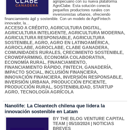
agropecuario con su nueva plataforma
AgroClabe. Esta solución conecta
pequeños productores rurales con
inversionistas urbanos, ofreciendo
financiamiento ágil y sostenible. Con un modelo de AgriFintech
innovador, la...
ACCESO A CRÉDITO
,
AGRICULTURA DIGITAL
,
AGRICULTURA INTELIGENTE
,
AGRICULTURA MODERNA
,
AGRICULTURA RESPONSABLE
,
AGRICULTURA
SOSTENIBLE
,
AGRO
,
AGRO EN LATINOAMÉRICA
,
AGROCLABE
,
AGROCLABE
,
CLABE GANADERA
,
COMUNIDADES RURALES
,
CRECIMIENTO SOSTENIBLE
,
CROWDFARMING
,
ECONOMÍA COLABORATIVA
,
ECONOMÍA RURAL
,
FINANCIAMIENTO
,
FINANCIAMIENTO RÁPIDO
,
FINTECH
,
GANADERÍA
,
IMPACTO SOCIAL
,
INCLUSIÓN FINANCIERA
,
INNOVACIÓN FINANCIERA
,
INVERSIÓN RESPONSABLE
,
INVERSIÓN URBANA
,
PRODUCCIÓN EFICIENTE
,
PRODUCCIÓN RURAL
,
SOSTENIBILIDAD
,
STARTUP
AGRO
,
TECNOLOGÍA AGRÍCOLA
Nanolife: La Cleantech chilena que lidera la
innovación sostenible en Latam
BY THE BLOG VENTURE CAPITAL
TEAM
| 05/10/2024
|
NOTICIAS
BREVES