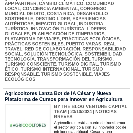
APP PARTNER
,
CAMBIO CLIMÁTICO
,
COMUNIDAD
LOCAL
,
CONCIENCIA AMBIENTAL
,
CONGRESO
MUNDIAL DE ISTO
,
COSTA RICA
,
DESARROLLO
SOSTENIBLE
,
DESTINO LÍDER
,
EXPERIENCIAS
AUTÉNTICAS
,
IMPACTO GLOBAL
,
INDUSTRIA
TURÍSTICA
,
INNOVACIÓN TURÍSTICA
,
LÍDERES
GLOBALES
,
PLANIFICACIÓN DE ITINERARIOS
,
PLATAFORMA DE VIAJES
,
PRÁCTICAS ECOLÓGICAS
,
PRÁCTICAS SOSTENIBLES
,
PUERTO VARAS
,
REAL
TRAVEL
,
RED DE COLABORACIÓN
,
RESPONSABILIDAD
SOCIAL
,
SOLUCIÓN TECNOLÓGICA
,
SOSTENIBILIDAD
,
TECNOLOGÍA
,
TRANSFORMACIÓN DEL TURISMO
,
TURISMO CONSCIENTE
,
TURISMO DIGITAL
,
TURISMO
ÉTICO
,
TURISMO INTERNACIONAL
,
TURISMO
RESPONSABLE
,
TURISMO SOSTENIBLE
,
VIAJES
ECOLÓGICOS
Agricooltores Lanza Bot de IA César y Nueva
Plataforma de Cursos para Innovar en Agricultura
BY THE BLOG VENTURE CAPITAL
TEAM
| 23/10/2024
|
NOTICIAS
BREVES
Agricooltores está a punto de transformar
el sector agrícola con su innovador bot de
inteligencia artificial, César, y una