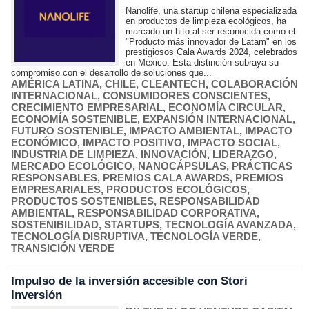
Nanolife, una startup chilena especializada
en productos de limpieza ecológicos, ha
marcado un hito al ser reconocida como el
"Producto más innovador de Latam" en los
prestigiosos Cala Awards 2024, celebrados
en México. Esta distinción subraya su
compromiso con el desarrollo de soluciones que...
AMÉRICA LATINA
,
CHILE
,
CLEANTECH
,
COLABORACIÓN
INTERNACIONAL
,
CONSUMIDORES CONSCIENTES
,
CRECIMIENTO EMPRESARIAL
,
ECONOMÍA CIRCULAR
,
ECONOMÍA SOSTENIBLE
,
EXPANSIÓN INTERNACIONAL
,
FUTURO SOSTENIBLE
,
IMPACTO AMBIENTAL
,
IMPACTO
ECONÓMICO
,
IMPACTO POSITIVO
,
IMPACTO SOCIAL
,
INDUSTRIA DE LIMPIEZA
,
INNOVACIÓN
,
LIDERAZGO
,
MERCADO ECOLÓGICO
,
NANOCÁPSULAS
,
PRÁCTICAS
RESPONSABLES
,
PREMIOS CALA AWARDS
,
PREMIOS
EMPRESARIALES
,
PRODUCTOS ECOLÓGICOS
,
PRODUCTOS SOSTENIBLES
,
RESPONSABILIDAD
AMBIENTAL
,
RESPONSABILIDAD CORPORATIVA
,
SOSTENIBILIDAD
,
STARTUPS
,
TECNOLOGÍA AVANZADA
,
TECNOLOGÍA DISRUPTIVA
,
TECNOLOGÍA VERDE
,
TRANSICIÓN VERDE
Impulso de la inversión accesible con Stori
Inversión