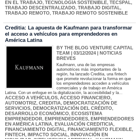
EN EL TRABAJO
,
TECNOLOGÍA SOSTENIBLE
,
TECSPAL
,
TRABAJO DESCENTRALIZADO
,
TRABAJO DIGITAL
,
TRABAJO REMOTO
,
TRABAJO REMOTO SOSTENIBLE
Creditia: La apuesta de Kaufmann para transformar
el acceso a vehículos para emprendedores en
América Latina
BY THE BLOG VENTURE CAPITAL
TEAM
| 03/12/2024
|
NOTICIAS
BREVES
Kaufmann, una de las empresas
automotrices más importantes de la
región, ha lanzado Creditia, una fintech
que promete revolucionar la forma en que
los emprendedores acceden a vehículos
comerciales y de trabajo en América
Latina. Con un enfoque en la digitalización, la accesibilidad y la...
ACCESO A VEHÍCULOS
,
ACCESO FINANCIERO
,
AUTOMOTRIZ
,
CREDITIA
,
DEMOCRATIZACIÓN DE
SERVICIOS
,
DEMOCRATIZACIÓN DEL CRÉDITO
,
DESARROLLO ECONÓMICO
,
ECOSISTEMA
EMPRENDEDOR
,
EMPRENDEDORES
,
EMPRENDEDORES
EN AMÉRICA LATINA
,
EVALUACIÓN CREDITICIA
,
FINANCIAMIENTO DIGITAL
,
FINANCIAMIENTO FLEXIBLE
,
FINTECH
,
IMPACTO SOCIAL
,
INNOVACIÓN EN