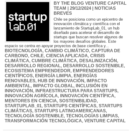
BY THE BLOG VENTURE CAPITAL
TEAM
| 29/12/2024
|
NOTICIAS
BREVES
Chile se posiciona como un epicentro de
innovación climática y científica con el
lanzamiento de StartupLab_01, un hub
diseñado para acelerar el desarrollo de
startups que buscan resolver algunos de
los mayores desafíos globales. Este
espacio se centra en apoyar proyectos de base científica y...
BIOTECNOLOGÍA
,
CAMBIO CLIMÁTICO
,
CAPTURA DE
CARBONO
,
CHILE
,
CIENCIA APLICADA
,
CRISIS
CLIMÁTICA
,
CUMBRE CLIMÁTICA
,
DESALINIZACIÓN
,
DESARROLLO REGIONAL
,
DESARROLLO SOSTENIBLE
,
ECOSISTEMA EMPRENDEDOR
,
EMPRENDEDORES
CIENTÍFICOS
,
ENERGÍA LIMPIA
,
ENERGÍAS
RENOVABLES
,
HUB DE INNOVACIÓN
,
IMPACTO
AMBIENTAL
,
IMPACTO GLOBAL
,
INCLUSIÓN EN
INNOVACIÓN
,
INFRAESTRUCTURA PARA STARTUPS
,
INNOVACIÓN AGRÍCOLA
,
INNOVACIÓN CIENTÍFICA
,
MENTORES EN CIENCIA
,
SOSTENIBILIDAD
,
STARTUPLAB_01
,
STARTUPS CIENTÍFICAS
,
STARTUPS
CLIMÁTICAS
,
STARTUPS LATINOAMERICANAS
,
TECNOLOGÍA SOSTENIBLE
,
TECNOLOGÍAS LIMPIAS
,
TRANSFORMACIÓN TECNOLÓGICA
,
VENTURE CAPITAL