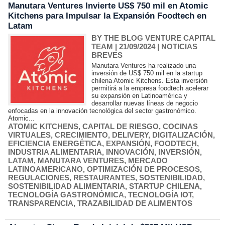
Manutara Ventures Invierte US$ 750 mil en Atomic
Kitchens para Impulsar la Expansión Foodtech en
Latam
BY THE BLOG VENTURE CAPITAL
TEAM
| 21/09/2024
|
NOTICIAS
BREVES
Manutara Ventures ha realizado una
inversión de US$ 750 mil en la startup
chilena Atomic Kitchens. Esta inversión
permitirá a la empresa foodtech acelerar
su expansión en Latinoamérica y
desarrollar nuevas líneas de negocio
enfocadas en la innovación tecnológica del sector gastronómico.
Atomic...
ATOMIC KITCHENS
,
CAPITAL DE RIESGO
,
COCINAS
VIRTUALES
,
CRECIMIENTO
,
DELIVERY
,
DIGITALIZACIÓN
,
EFICIENCIA ENERGÉTICA
,
EXPANSIÓN
,
FOODTECH
,
INDUSTRIA ALIMENTARIA
,
INNOVACIÓN
,
INVERSIÓN
,
LATAM
,
MANUTARA VENTURES
,
MERCADO
LATINOAMERICANO
,
OPTIMIZACIÓN DE PROCESOS
,
REGULACIONES
,
RESTAURANTES
,
SOSTENIBILIDAD
,
SOSTENIBILIDAD ALIMENTARIA
,
STARTUP CHILENA
,
TECNOLOGÍA GASTRONÓMICA
,
TECNOLOGÍA IOT
,
TRANSPARENCIA
,
TRAZABILIDAD DE ALIMENTOS