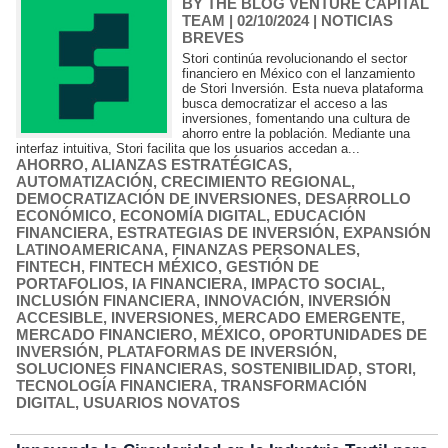
BY THE BLOG VENTURE CAPITAL
TEAM
| 02/10/2024
|
NOTICIAS
BREVES
Stori continúa revolucionando el sector
financiero en México con el lanzamiento
de Stori Inversión. Esta nueva plataforma
busca democratizar el acceso a las
inversiones, fomentando una cultura de
ahorro entre la población. Mediante una
interfaz intuitiva, Stori facilita que los usuarios accedan a...
AHORRO
,
ALIANZAS ESTRATÉGICAS
,
AUTOMATIZACIÓN
,
CRECIMIENTO REGIONAL
,
DEMOCRATIZACIÓN DE INVERSIONES
,
DESARROLLO
ECONÓMICO
,
ECONOMÍA DIGITAL
,
EDUCACIÓN
FINANCIERA
,
ESTRATEGIAS DE INVERSIÓN
,
EXPANSIÓN
LATINOAMERICANA
,
FINANZAS PERSONALES
,
FINTECH
,
FINTECH MÉXICO
,
GESTIÓN DE
PORTAFOLIOS
,
IA FINANCIERA
,
IMPACTO SOCIAL
,
INCLUSIÓN FINANCIERA
,
INNOVACIÓN
,
INVERSIÓN
ACCESIBLE
,
INVERSIONES
,
MERCADO EMERGENTE
,
MERCADO FINANCIERO
,
MÉXICO
,
OPORTUNIDADES DE
INVERSIÓN
,
PLATAFORMAS DE INVERSIÓN
,
SOLUCIONES FINANCIERAS
,
SOSTENIBILIDAD
,
STORI
,
TECNOLOGÍA FINANCIERA
,
TRANSFORMACIÓN
DIGITAL
,
USUARIOS NOVATOS