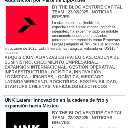
Adquisición por Parte de LipiAndes
BY THE BLOG VENTURE CAPITAL
TEAM
| 23/02/2025
|
NOTICIAS
BREVES
La startup chilena Rocktruck,
especializada en soluciones logísticas
integrales, ha experimentado un notable
crecimiento desde que LipiAndes
(anteriormente conocida como Empresas
Lipigas) adquirió el 70% de sus acciones
en octubre de 2023. Esta inversión estratégica, valorada en US$13,4
millones,...
ADQUISICIÓN
,
ALIANZAS ESTRATÉGICAS
,
CADENA DE
SUMINISTRO
,
CRECIMIENTO EMPRESARIAL
,
EXPANSIÓN INTERNACIONAL
,
GESTIÓN OPERATIVA
,
INFRAESTRUCTURA LOGÍSTICA
,
INNOVACIÓN
LOGÍSTICA
,
LIPIANDES
,
LOGÍSTICA
,
MERCADO
LATINOAMERICANO
,
ROCKTRUCK
,
SOSTENIBILIDAD
,
STARTUPS CHILENAS
,
VEHÍCULOS ELÉCTRICOS
UNK Latam: Innovación en la cadena de frío y
expansión hacia México
BY THE BLOG VENTURE CAPITAL
TEAM
| 22/02/2025
|
NOTICIAS
BREVES