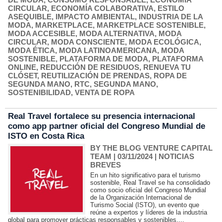
CIRCULAR
,
ECONOMÍA COLABORATIVA
,
ESTILO
ASEQUIBLE
,
IMPACTO AMBIENTAL
,
INDUSTRIA DE LA
MODA
,
MARKETPLACE
,
MARKETPLACE SOSTENIBLE
,
MODA ACCESIBLE
,
MODA ALTERNATIVA
,
MODA
CIRCULAR
,
MODA CONSCIENTE
,
MODA ECOLÓGICA
,
MODA ÉTICA
,
MODA LATINOAMERICANA
,
MODA
SOSTENIBLE
,
PLATAFORMA DE MODA
,
PLATAFORMA
ONLINE
,
REDUCCIÓN DE RESIDUOS
,
RENUEVA TU
CLÓSET
,
REUTILIZACIÓN DE PRENDAS
,
ROPA DE
SEGUNDA MANO
,
RTC
,
SEGUNDA MANO
,
SOSTENIBILIDAD
,
VENTA DE ROPA
Real Travel fortalece su presencia internacional
como app partner oficial del Congreso Mundial de
ISTO en Costa Rica
BY THE BLOG VENTURE CAPITAL
TEAM
| 03/11/2024
|
NOTICIAS
BREVES
En un hito significativo para el turismo
sostenible, Real Travel se ha consolidado
como socio oficial del Congreso Mundial
de la Organización Internacional de
Turismo Social (ISTO), un evento que
reúne a expertos y líderes de la industria
global para promover prácticas responsables y sostenibles....