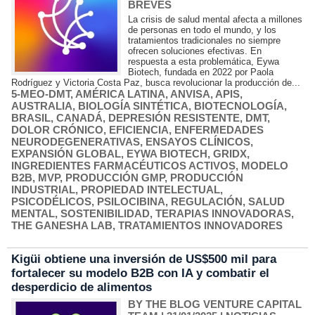
BREVES
La crisis de salud mental afecta a millones
de personas en todo el mundo, y los
tratamientos tradicionales no siempre
ofrecen soluciones efectivas. En
respuesta a esta problemática, Eywa
Biotech, fundada en 2022 por Paola
Rodríguez y Victoria Costa Paz, busca revolucionar la producción de...
5-MEO-DMT
,
AMÉRICA LATINA
,
ANVISA
,
APIS
,
AUSTRALIA
,
BIOLOGÍA SINTÉTICA
,
BIOTECNOLOGÍA
,
BRASIL
,
CANADÁ
,
DEPRESIÓN RESISTENTE
,
DMT
,
DOLOR CRÓNICO
,
EFICIENCIA
,
ENFERMEDADES
NEURODEGENERATIVAS
,
ENSAYOS CLÍNICOS
,
EXPANSIÓN GLOBAL
,
EYWA BIOTECH
,
GRIDX
,
INGREDIENTES FARMACÉUTICOS ACTIVOS
,
MODELO
B2B
,
MVP
,
PRODUCCIÓN GMP
,
PRODUCCIÓN
INDUSTRIAL
,
PROPIEDAD INTELECTUAL
,
PSICODÉLICOS
,
PSILOCIBINA
,
REGULACIÓN
,
SALUD
MENTAL
,
SOSTENIBILIDAD
,
TERAPIAS INNOVADORAS
,
THE GANESHA LAB
,
TRATAMIENTOS INNOVADORES
Kigüi obtiene una inversión de US$500 mil para
fortalecer su modelo B2B con IA y combatir el
desperdicio de alimentos
BY THE BLOG VENTURE CAPITAL