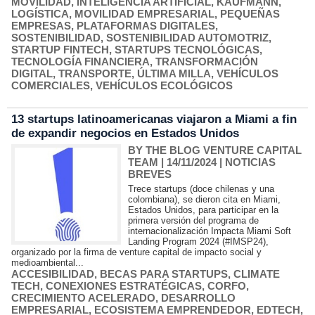
MOVILIDAD
,
INTELIGENCIA ARTIFICIAL
,
KAUFMANN
,
LOGÍSTICA
,
MOVILIDAD EMPRESARIAL
,
PEQUEÑAS
EMPRESAS
,
PLATAFORMAS DIGITALES
,
SOSTENIBILIDAD
,
SOSTENIBILIDAD AUTOMOTRIZ
,
STARTUP FINTECH
,
STARTUPS TECNOLÓGICAS
,
TECNOLOGÍA FINANCIERA
,
TRANSFORMACIÓN
DIGITAL
,
TRANSPORTE
,
ÚLTIMA MILLA
,
VEHÍCULOS
COMERCIALES
,
VEHÍCULOS ECOLÓGICOS
13 startups latinoamericanas viajaron a Miami a fin
de expandir negocios en Estados Unidos
BY THE BLOG VENTURE CAPITAL
TEAM
| 14/11/2024
|
NOTICIAS
BREVES
Trece startups (doce chilenas y una
colombiana), se dieron cita en Miami,
Estados Unidos, para participar en la
primera versión del programa de
internacionalización Impacta Miami Soft
Landing Program 2024 (#IMSP24),
organizado por la firma de venture capital de impacto social y
medioambiental...
ACCESIBILIDAD
,
BECAS PARA STARTUPS
,
CLIMATE
TECH
,
CONEXIONES ESTRATÉGICAS
,
CORFO
,
CRECIMIENTO ACELERADO
,
DESARROLLO
EMPRESARIAL
,
ECOSISTEMA EMPRENDEDOR
,
EDTECH
,