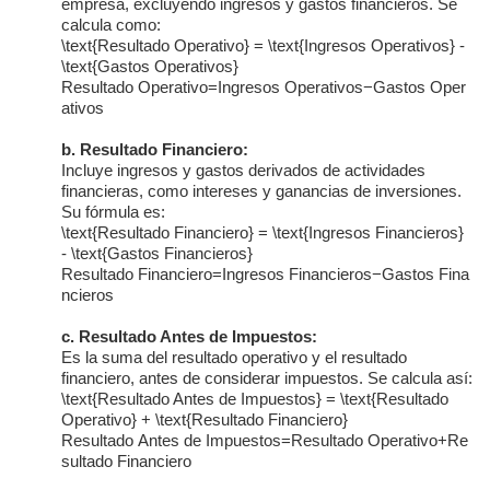
empresa, excluyendo ingresos y gastos financieros. Se
calcula como:
\text{Resultado Operativo} = \text{Ingresos Operativos} -
\text{Gastos Operativos}
Resultado Operativo
=
Ingresos Operativos
−
Gastos Oper
ativos
b. Resultado Financiero:
Incluye ingresos y gastos derivados de actividades
financieras, como intereses y ganancias de inversiones.
Su fórmula es:
\text{Resultado Financiero} = \text{Ingresos Financieros}
- \text{Gastos Financieros}
Resultado Financiero
=
Ingresos Financieros
−
Gastos Fina
ncieros
c. Resultado Antes de Impuestos:
Es la suma del resultado operativo y el resultado
financiero, antes de considerar impuestos. Se calcula así:
\text{Resultado Antes de Impuestos} = \text{Resultado
Operativo} + \text{Resultado Financiero}
Resultado Antes de Impuestos
=
Resultado Operativo
+
Re
sultado Financiero