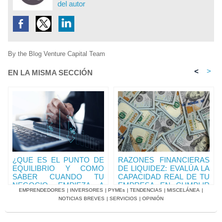
del autor
By the Blog Venture Capital Team
<
>
EN LA MISMA SECCIÓN
¿QUE ES EL PUNTO DE
RAZONES FINANCIERAS
EQUILIBRIO Y COMO
DE LIQUIDEZ: EVALÚA LA
SABER CUANDO TU
CAPACIDAD REAL DE TU
NEGOCIO EMPIEZA A
EMPRESA EN CUMPLIR
EMPRENDEDORES
|
INVERSORES
|
PYMEs
|
TENDENCIAS
|
MISCELÁNEA
|
SER RENTABLE?.
SUS OBLIGACIONES.
NOTICIAS BREVES
|
SERVICIOS
|
OPINIÓN
RAZONES DE EFECTIVO
RAZONES DE EFECTIVO
Y RAZONES
Y RAZONES
FINANCIERAS (II)
FINANCIERAS (III)