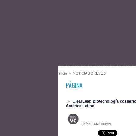
Inicio
>
NOTICIAS BREVES
PÁGINA
ClearLeaf: Biotecnología costarri
América Latina
Leído 1463 veces