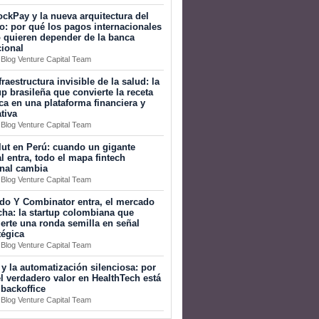
ckPay y la nueva arquitectura del
o: por qué los pagos internacionales
 quieren depender de la banca
cional
 Blog Venture Capital Team
fraestructura invisible de la salud: la
up brasileña que convierte la receta
a en una plataforma financiera y
tiva
 Blog Venture Capital Team
ut en Perú: cuando un gigante
l entra, todo el mapa fintech
onal cambia
 Blog Venture Capital Team
do Y Combinator entra, el mercado
ha: la startup colombiana que
erte una ronda semilla en señal
tégica
 Blog Venture Capital Team
 y la automatización silenciosa: por
l verdadero valor en HealthTech está
 backoffice
 Blog Venture Capital Team