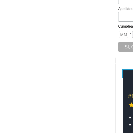
Apellido
Cumplea
/