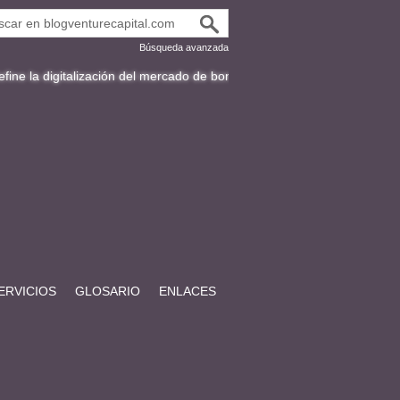
Búsqueda avanzada
alización del mercado de bonos en Latinoamérica
Fracttal y la expans
ERVICIOS
GLOSARIO
ENLACES