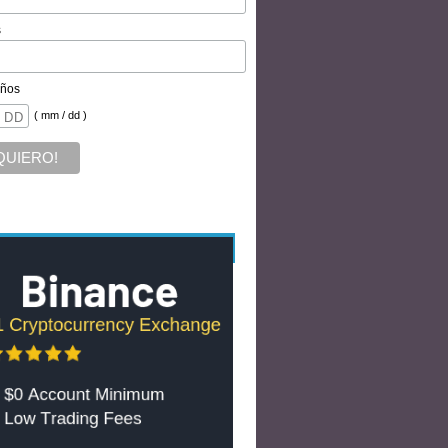
s
ños
( mm / dd )