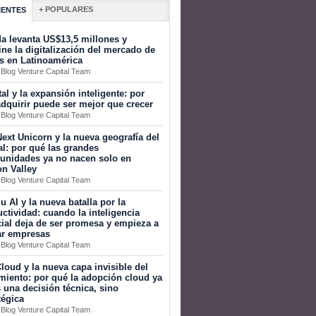
+ POPULARES
IENTES
a levanta US$13,5 millones y
ine la digitalización del mercado de
s en Latinoamérica
 Blog Venture Capital Team
tal y la expansión inteligente: por
dquirir puede ser mejor que crecer
 Blog Venture Capital Team
ext Unicorn y la nueva geografía del
al: por qué las grandes
tunidades ya no nacen solo en
on Valley
 Blog Venture Capital Team
 AI y la nueva batalla por la
ctividad: cuando la inteligencia
icial deja de ser promesa y empieza a
ar empresas
 Blog Venture Capital Team
loud y la nueva capa invisible del
miento: por qué la adopción cloud ya
 una decisión técnica, sino
tégica
 Blog Venture Capital Team