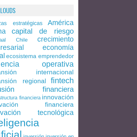
CLOUDS
América
zas estratégicas
capital de riesgo
na
crecimiento
Chile
aal
economía
resarial
al
ecosistema emprendedor
ciencia operativa
ansión internacional
fintech
nsión regional
lusión financiera
innovación
structura financiera
ovación financiera
ovación tecnológica
eligencia
ificial
inversión en
inversión