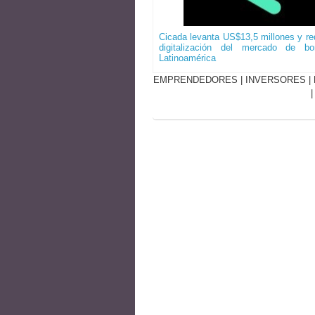
Cicada levanta US$13,5 millones y red
digitalización del mercado de b
Latinoamérica
EMPRENDEDORES
|
INVERSORES
|