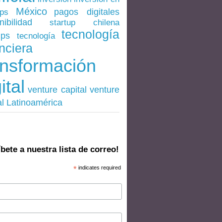
México
pagos digitales
ups
nibilidad
startup chilena
tecnología
ups
tecnología
nciera
ansformación
ital
venture
venture capital
al Latinoamérica
bete a nuestra lista de correo!
*
indicates required