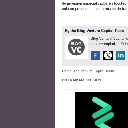
de inversión especializados en foodtech
solo su producto, sino su misión de tran
By the Blog Venture Capital Team
Blog Venture Capital w
venture capital,...
Sabe
By the Blog Venture Capital Team
EN LA MISMA SECCIÓN