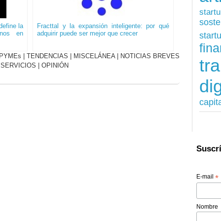
start
soste
efine la
Fracttal y la expansión inteligente: por qué
onos en
adquirir puede ser mejor que crecer
start
fina
PYMEs
|
TENDENCIAS
|
MISCELÁNEA
|
NOTICIAS BREVES
tr
|
SERVICIOS
|
OPINIÓN
dig
capit
Suscrí
E-mail
*
Nombre