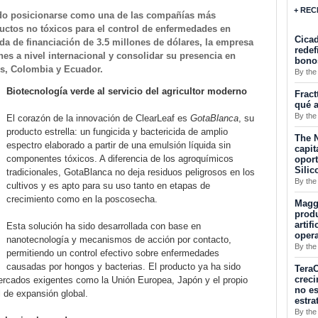
+ REC
rado posicionarse como una de las compañías más
uctos no tóxicos para el control de enfermedades en
Cicad
nda de financiación de 3.5 millones de dólares, la empresa
redef
nes a nivel internacional y consolidar su presencia en
bono
s, Colombia y Ecuador.
By the
Biotecnología verde al servicio del agricultor moderno
Fract
qué a
By the
El corazón de la innovación de ClearLeaf es
GotaBlanca
, su
producto estrella: un fungicida y bactericida de amplio
The N
espectro elaborado a partir de una emulsión líquida sin
capit
componentes tóxicos. A diferencia de los agroquímicos
opor
Silic
tradicionales, GotaBlanca no deja residuos peligrosos en los
By the
cultivos y es apto para su uso tanto en etapas de
crecimiento como en la poscosecha.
Maggu
produ
artif
Esta solución ha sido desarrollada con base en
oper
nanotecnología y mecanismos de acción por contacto,
By the
permitiendo un control efectivo sobre enfermedades
causadas por hongos y bacterias. El producto ya ha sido
TeraC
creci
ercados exigentes como la Unión Europea, Japón y el propio
no es
l de expansión global.
estra
By the