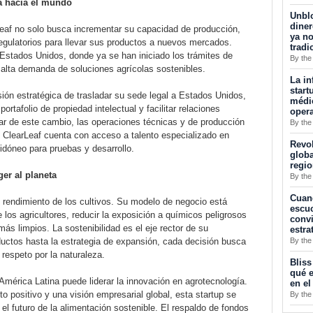
a hacia el mundo
Unblo
diner
Leaf no solo busca incrementar su capacidad de producción,
ya no
egulatorios para llevar sus productos a nuevos mercados.
tradi
 Estados Unidos, donde ya se han iniciado los trámites de
By the
 alta demanda de soluciones agrícolas sostenibles.
La in
start
ón estratégica de trasladar su sede legal a Estados Unidos,
médic
portafolio de propiedad intelectual y facilitar relaciones
opera
ar de este cambio, las operaciones técnicas y de producción
By the
ClearLeaf cuenta con acceso a talento especializado en
Revol
idóneo para pruebas y desarrollo.
globa
regi
ger al planeta
By the
Cuan
 rendimiento de los cultivos. Su modelo de negocio está
escuc
e los agricultores, reducir la exposición a químicos peligrosos
convi
más limpios. La sostenibilidad es el eje rector de su
estra
By the
ductos hasta la estrategia de expansión, cada decisión busca
 respeto por la naturaleza.
Bliss
qué e
mérica Latina puede liderar la innovación en agrotecnología.
en el
o positivo y una visión empresarial global, esta startup se
By the
el futuro de la alimentación sostenible. El respaldo de fondos