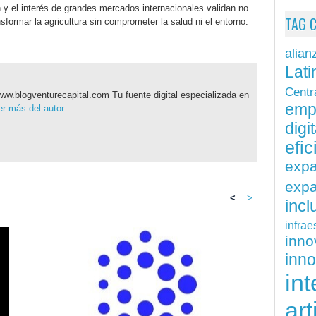
 y el interés de grandes mercados internacionales validan no
TAG 
sformar la agricultura sin comprometer la salud ni el entorno.
alian
Lati
Centr
ww.blogventurecapital.com Tu fuente digital especializada en
emp
r más del autor
digit
efi
exp
expa
<
>
inc
infrae
inn
inn
int
art