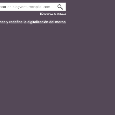
Búsqueda avanzada
 la digitalización del mercado de bonos en Latinoamérica
Fracttal y 