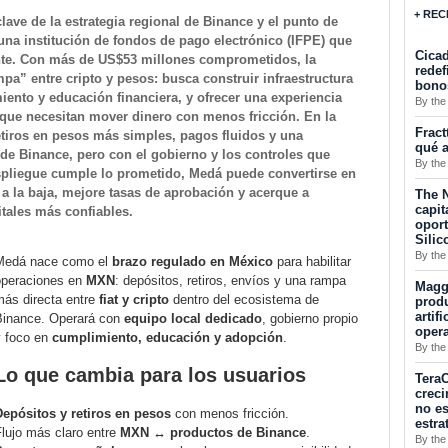
+ REC
lave de la estrategia regional de Binance y el punto de
una institución de fondos de pago electrónico (IFPE) que
Cicad
nte. Con más de US$53 millones comprometidos, la
redef
pa” entre cripto y pesos: busca construir infraestructura
bono
ento y educación financiera, y ofrecer una experiencia
By the
 que necesitan mover dinero con menos fricción. En la
Fract
retiros en pesos más simples, pagos fluidos y una
qué a
 de Binance, pero con el gobierno y los controles que
By the
spliegue cumple lo prometido, Medá puede convertirse en
a la baja, mejore tasas de aprobación y acerque a
The N
capit
itales más confiables.
opor
Silic
By the
Medá nace como el
brazo regulado en México
para habilitar
operaciones en
MXN
: depósitos, retiros, envíos y una rampa
Maggu
más directa entre
fiat y cripto
dentro del ecosistema de
produ
artif
Binance. Operará con
equipo local dedicado
, gobierno propio
oper
y foco en
cumplimiento, educación y adopción
.
By the
Lo que cambia para los usuarios
TeraC
creci
no es
Depósitos y retiros en pesos
con menos fricción.
estra
lujo más claro entre
MXN ↔ productos de Binance
.
By the