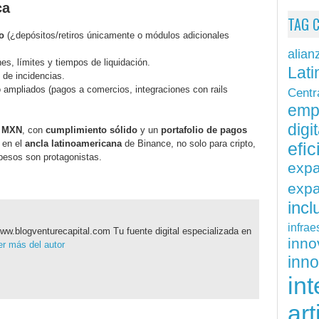
ca
TAG 
o
(¿depósitos/retiros únicamente o módulos adicionales
alian
es, límites y tiempos de liquidación.
Lati
 de incidencias.
ampliados (pagos a comercios, integraciones con rails
Centr
emp
digit
n MXN
, con
cumplimiento sólido
y un
portafolio de pagos
 en el
ancla latinoamericana
de Binance, no solo para cripto,
efi
pesos son protagonistas.
exp
expa
inc
infrae
ww.blogventurecapital.com Tu fuente digital especializada en
inn
r más del autor
inn
int
art