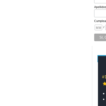
Apellido
Cumplea
/