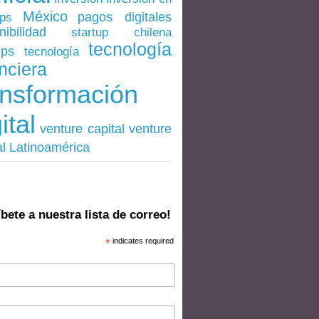
México
pagos digitales
ups
nibilidad
startup chilena
tecnología
ups
tecnología
nciera
ansformación
ital
venture
venture capital
al Latinoamérica
bete a nuestra lista de correo!
*
indicates required