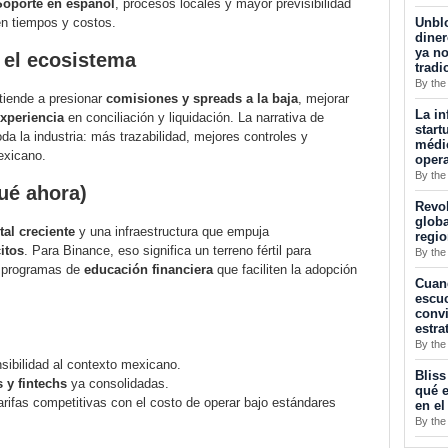
Soporte en español
, procesos locales y mayor previsibilidad
Unblo
en tiempos y costos.
diner
ya no
 el ecosistema
tradi
By the
tiende a presionar
comisiones y spreads a la baja
, mejorar
La in
xperiencia
en conciliación y liquidación. La narrativa de
start
da la industria: más trazabilidad, mejores controles y
médic
exicano.
opera
By the
ué ahora)
Revol
globa
tal creciente
y una infraestructura que empuja
regi
itos
. Para Binance, eso significa un terreno fértil para
By the
n programas de
educación financiera
que faciliten la adopción
Cuan
escuc
convi
estra
By the
sibilidad al contexto mexicano.
Bliss
 y fintechs
ya consolidadas.
qué e
tarifas competitivas con el costo de operar bajo estándares
en el
By the