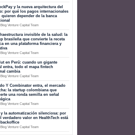
ckPay y la nueva arquitectura del
o: por qué los pagos internacionales
 quieren depender de la banca
cional
 Blog Venture Capital Team
fraestructura invisible de la salud: la
up brasileña que convierte la receta
a en una plataforma financiera y
tiva
 Blog Venture Capital Team
ut en Perú: cuando un gigante
l entra, todo el mapa fintech
onal cambia
 Blog Venture Capital Team
do Y Combinator entra, el mercado
ha: la startup colombiana que
erte una ronda semilla en señal
tégica
 Blog Venture Capital Team
 y la automatización silenciosa: por
l verdadero valor en HealthTech está
 backoffice
 Blog Venture Capital Team