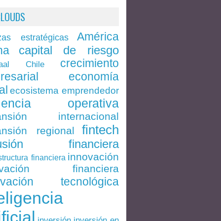
CLOUDS
América
zas estratégicas
capital de riesgo
na
crecimiento
Chile
aal
economía
resarial
al
ecosistema emprendedor
ciencia operativa
ansión internacional
fintech
nsión regional
lusión financiera
innovación
structura financiera
ovación financiera
ovación tecnológica
eligencia
ificial
inversión en
inversión