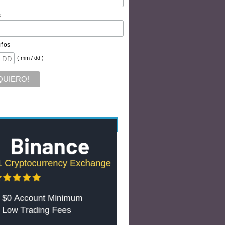
s
ños
( mm / dd )