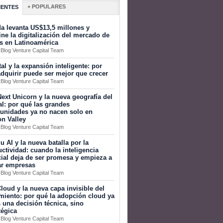
+ POPULARES
IENTES
a levanta US$13,5 millones y
ine la digitalización del mercado de
s en Latinoamérica
 Blog Venture Capital Team
tal y la expansión inteligente: por
dquirir puede ser mejor que crecer
 Blog Venture Capital Team
ext Unicorn y la nueva geografía del
al: por qué las grandes
tunidades ya no nacen solo en
on Valley
 Blog Venture Capital Team
 AI y la nueva batalla por la
ctividad: cuando la inteligencia
icial deja de ser promesa y empieza a
ar empresas
 Blog Venture Capital Team
loud y la nueva capa invisible del
miento: por qué la adopción cloud ya
 una decisión técnica, sino
tégica
 Blog Venture Capital Team