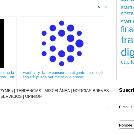
start
<
>
soste
start
fina
tr
dig
capit
efine la
Fracttal y la expansión inteligente: por qué
onos en
adquirir puede ser mejor que crecer
Suscrí
PYMEs
|
TENDENCIAS
|
MISCELÁNEA
|
NOTICIAS BREVES
|
SERVICIOS
|
OPINIÓN
E-mail
*
Nombre