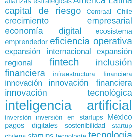
América Latina
alianzas estratégicas
capital de riesgo
Chile
Centraal
crecimiento empresarial
economía digital
ecosistema
eficiencia operativa
emprendedor
expansión
expansión internacional
fintech
inclusión
regional
financiera
infraestructura financiera
innovación
innovación financiera
innovación tecnológica
inteligencia artificial
México
inversión en startups
inversión
pagos digitales
sostenibilidad
startup
tecnología
startups
chilena
tecnología