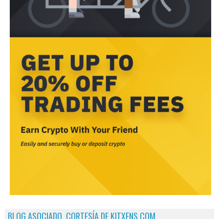
BLOG ASOCIADO, CORTESÍA DE KITXENS.COM