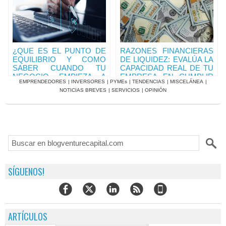
¿QUE ES EL PUNTO DE
RAZONES FINANCIERAS
EQUILIBRIO Y COMO
DE LIQUIDEZ: EVALÚA LA
SABER CUANDO TU
CAPACIDAD REAL DE TU
NEGOCIO EMPIEZA A
EMPRESA EN CUMPLIR
EMPRENDEDORES
|
INVERSORES
|
PYMEs
|
TENDENCIAS
|
MISCELÁNEA
|
SER RENTABLE?.
SUS OBLIGACIONES.
NOTICIAS BREVES
|
SERVICIOS
|
OPINIÓN
RAZONES DE EFECTIVO
RAZONES DE EFECTIVO
Y RAZONES
Y RAZONES
FINANCIERAS (II)
FINANCIERAS (III)
SÍGUENOS!
ARTÍCULOS