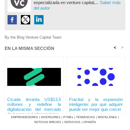
especializada en venture capital,...
Saber más
del autor
By the Blog Venture Capital Team
<
>
EN LA MISMA SECCIÓN
Cicada levanta US$13,5
Fracttal y la expansión
millones y redefine la
inteligente: por qué adquirir
digitalización del mercado
puede ser mejor que crecer
de bonos en Latinoamérica
EMPRENDEDORES
|
INVERSORES
|
PYMEs
|
TENDENCIAS
|
MISCELÁNEA
|
NOTICIAS BREVES
|
SERVICIOS
|
OPINIÓN