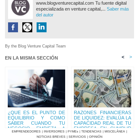
www.blogventurecapital.com Tu fuente digital
especializada en venture capital,...
Saber más
del autor
By the Blog Venture Capital Team
<
>
EN LA MISMA SECCIÓN
¿QUE ES EL PUNTO DE
RAZONES FINANCIERAS
EQUILIBRIO Y COMO
DE LIQUIDEZ: EVALÚA LA
SABER CUANDO TU
CAPACIDAD REAL DE TU
NEGOCIO EMPIEZA A
EMPRESA EN CUMPLIR
EMPRENDEDORES
|
INVERSORES
|
PYMEs
|
TENDENCIAS
|
MISCELÁNEA
|
SER RENTABLE?.
SUS OBLIGACIONES.
NOTICIAS BREVES
|
SERVICIOS
|
OPINIÓN
RAZONES DE EFECTIVO
RAZONES DE EFECTIVO