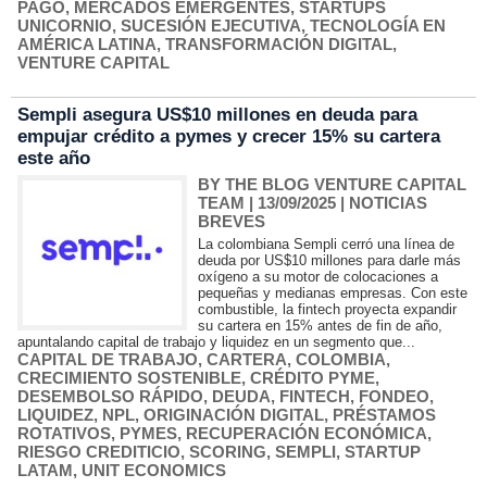
PAGO
,
MERCADOS EMERGENTES
,
STARTUPS
UNICORNIO
,
SUCESIÓN EJECUTIVA
,
TECNOLOGÍA EN
AMÉRICA LATINA
,
TRANSFORMACIÓN DIGITAL
,
VENTURE CAPITAL
Sempli asegura US$10 millones en deuda para
empujar crédito a pymes y crecer 15% su cartera
este año
BY THE BLOG VENTURE CAPITAL
TEAM
| 13/09/2025
|
NOTICIAS
BREVES
La colombiana Sempli cerró una línea de
deuda por US$10 millones para darle más
oxígeno a su motor de colocaciones a
pequeñas y medianas empresas. Con este
combustible, la fintech proyecta expandir
su cartera en 15% antes de fin de año,
apuntalando capital de trabajo y liquidez en un segmento que...
CAPITAL DE TRABAJO
,
CARTERA
,
COLOMBIA
,
CRECIMIENTO SOSTENIBLE
,
CRÉDITO PYME
,
DESEMBOLSO RÁPIDO
,
DEUDA
,
FINTECH
,
FONDEO
,
LIQUIDEZ
,
NPL
,
ORIGINACIÓN DIGITAL
,
PRÉSTAMOS
ROTATIVOS
,
PYMES
,
RECUPERACIÓN ECONÓMICA
,
RIESGO CREDITICIO
,
SCORING
,
SEMPLI
,
STARTUP
LATAM
,
UNIT ECONOMICS