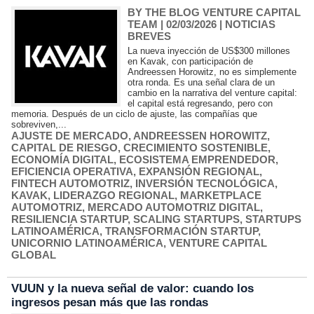
BY THE BLOG VENTURE CAPITAL
TEAM
| 02/03/2026
|
NOTICIAS
BREVES
La nueva inyección de US$300 millones
en Kavak, con participación de
Andreessen Horowitz, no es simplemente
otra ronda. Es una señal clara de un
cambio en la narrativa del venture capital:
el capital está regresando, pero con
memoria. Después de un ciclo de ajuste, las compañías que
sobreviven,...
AJUSTE DE MERCADO
,
ANDREESSEN HOROWITZ
,
CAPITAL DE RIESGO
,
CRECIMIENTO SOSTENIBLE
,
ECONOMÍA DIGITAL
,
ECOSISTEMA EMPRENDEDOR
,
EFICIENCIA OPERATIVA
,
EXPANSIÓN REGIONAL
,
FINTECH AUTOMOTRIZ
,
INVERSIÓN TECNOLÓGICA
,
KAVAK
,
LIDERAZGO REGIONAL
,
MARKETPLACE
AUTOMOTRIZ
,
MERCADO AUTOMOTRIZ DIGITAL
,
RESILIENCIA STARTUP
,
SCALING STARTUPS
,
STARTUPS
LATINOAMÉRICA
,
TRANSFORMACIÓN STARTUP
,
UNICORNIO LATINOAMÉRICA
,
VENTURE CAPITAL
GLOBAL
VUUN y la nueva señal de valor: cuando los
ingresos pesan más que las rondas