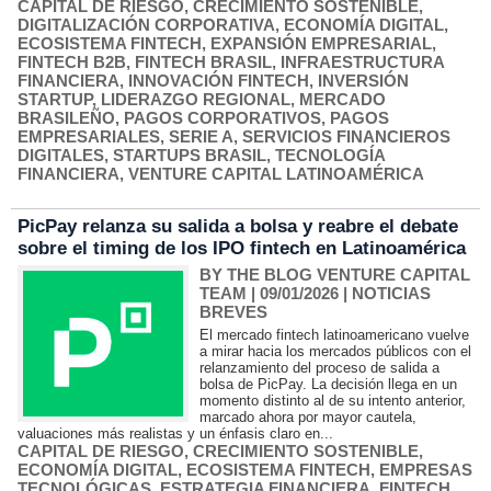
CAPITAL DE RIESGO
,
CRECIMIENTO SOSTENIBLE
,
DIGITALIZACIÓN CORPORATIVA
,
ECONOMÍA DIGITAL
,
ECOSISTEMA FINTECH
,
EXPANSIÓN EMPRESARIAL
,
FINTECH B2B
,
FINTECH BRASIL
,
INFRAESTRUCTURA
FINANCIERA
,
INNOVACIÓN FINTECH
,
INVERSIÓN
STARTUP
,
LIDERAZGO REGIONAL
,
MERCADO
BRASILEÑO
,
PAGOS CORPORATIVOS
,
PAGOS
EMPRESARIALES
,
SERIE A
,
SERVICIOS FINANCIEROS
DIGITALES
,
STARTUPS BRASIL
,
TECNOLOGÍA
FINANCIERA
,
VENTURE CAPITAL LATINOAMÉRICA
PicPay relanza su salida a bolsa y reabre el debate
sobre el timing de los IPO fintech en Latinoamérica
BY THE BLOG VENTURE CAPITAL
TEAM
| 09/01/2026
|
NOTICIAS
BREVES
El mercado fintech latinoamericano vuelve
a mirar hacia los mercados públicos con el
relanzamiento del proceso de salida a
bolsa de PicPay. La decisión llega en un
momento distinto al de su intento anterior,
marcado ahora por mayor cautela,
valuaciones más realistas y un énfasis claro en...
CAPITAL DE RIESGO
,
CRECIMIENTO SOSTENIBLE
,
ECONOMÍA DIGITAL
,
ECOSISTEMA FINTECH
,
EMPRESAS
TECNOLÓGICAS
,
ESTRATEGIA FINANCIERA
,
FINTECH