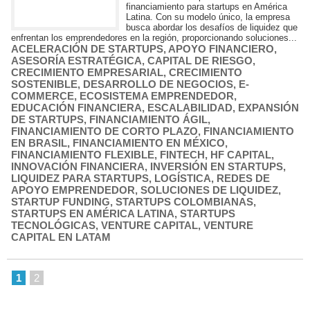
financiamiento para startups en América
Latina. Con su modelo único, la empresa
busca abordar los desafíos de liquidez que
enfrentan los emprendedores en la región, proporcionando soluciones...
ACELERACIÓN DE STARTUPS
,
APOYO FINANCIERO
,
ASESORÍA ESTRATÉGICA
,
CAPITAL DE RIESGO
,
CRECIMIENTO EMPRESARIAL
,
CRECIMIENTO
SOSTENIBLE
,
DESARROLLO DE NEGOCIOS
,
E-
COMMERCE
,
ECOSISTEMA EMPRENDEDOR
,
EDUCACIÓN FINANCIERA
,
ESCALABILIDAD
,
EXPANSIÓN
DE STARTUPS
,
FINANCIAMIENTO ÁGIL
,
FINANCIAMIENTO DE CORTO PLAZO
,
FINANCIAMIENTO
EN BRASIL
,
FINANCIAMIENTO EN MÉXICO
,
FINANCIAMIENTO FLEXIBLE
,
FINTECH
,
HF CAPITAL
,
INNOVACIÓN FINANCIERA
,
INVERSIÓN EN STARTUPS
,
LIQUIDEZ PARA STARTUPS
,
LOGÍSTICA
,
REDES DE
APOYO EMPRENDEDOR
,
SOLUCIONES DE LIQUIDEZ
,
STARTUP FUNDING
,
STARTUPS COLOMBIANAS
,
STARTUPS EN AMÉRICA LATINA
,
STARTUPS
TECNOLÓGICAS
,
VENTURE CAPITAL
,
VENTURE
CAPITAL EN LATAM
1
2