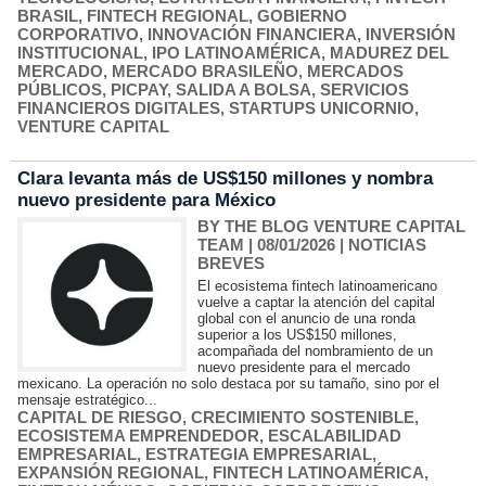
BRASIL
,
FINTECH REGIONAL
,
GOBIERNO
CORPORATIVO
,
INNOVACIÓN FINANCIERA
,
INVERSIÓN
INSTITUCIONAL
,
IPO LATINOAMÉRICA
,
MADUREZ DEL
MERCADO
,
MERCADO BRASILEÑO
,
MERCADOS
PÚBLICOS
,
PICPAY
,
SALIDA A BOLSA
,
SERVICIOS
FINANCIEROS DIGITALES
,
STARTUPS UNICORNIO
,
VENTURE CAPITAL
Clara levanta más de US$150 millones y nombra
nuevo presidente para México
BY THE BLOG VENTURE CAPITAL
TEAM
| 08/01/2026
|
NOTICIAS
BREVES
El ecosistema fintech latinoamericano
vuelve a captar la atención del capital
global con el anuncio de una ronda
superior a los US$150 millones,
acompañada del nombramiento de un
nuevo presidente para el mercado
mexicano. La operación no solo destaca por su tamaño, sino por el
mensaje estratégico...
CAPITAL DE RIESGO
,
CRECIMIENTO SOSTENIBLE
,
ECOSISTEMA EMPRENDEDOR
,
ESCALABILIDAD
EMPRESARIAL
,
ESTRATEGIA EMPRESARIAL
,
EXPANSIÓN REGIONAL
,
FINTECH LATINOAMÉRICA
,