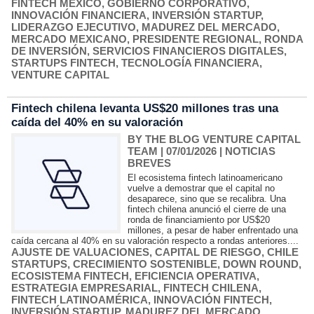
FINTECH MÉXICO
,
GOBIERNO CORPORATIVO
,
INNOVACIÓN FINANCIERA
,
INVERSIÓN STARTUP
,
LIDERAZGO EJECUTIVO
,
MADUREZ DEL MERCADO
,
MERCADO MEXICANO
,
PRESIDENTE REGIONAL
,
RONDA
DE INVERSIÓN
,
SERVICIOS FINANCIEROS DIGITALES
,
STARTUPS FINTECH
,
TECNOLOGÍA FINANCIERA
,
VENTURE CAPITAL
Fintech chilena levanta US$20 millones tras una
caída del 40% en su valoración
BY THE BLOG VENTURE CAPITAL
TEAM
| 07/01/2026
|
NOTICIAS
BREVES
El ecosistema fintech latinoamericano
vuelve a demostrar que el capital no
desaparece, sino que se recalibra. Una
fintech chilena anunció el cierre de una
ronda de financiamiento por US$20
millones, a pesar de haber enfrentado una
caída cercana al 40% en su valoración respecto a rondas anteriores....
AJUSTE DE VALUACIONES
,
CAPITAL DE RIESGO
,
CHILE
STARTUPS
,
CRECIMIENTO SOSTENIBLE
,
DOWN ROUND
,
ECOSISTEMA FINTECH
,
EFICIENCIA OPERATIVA
,
ESTRATEGIA EMPRESARIAL
,
FINTECH CHILENA
,
FINTECH LATINOAMÉRICA
,
INNOVACIÓN FINTECH
,
INVERSIÓN STARTUP
,
MADUREZ DEL MERCADO
,