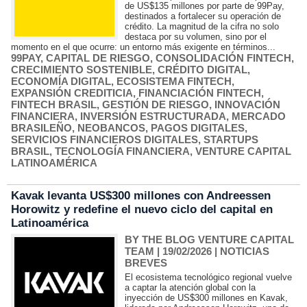
de US$135 millones por parte de 99Pay,
destinados a fortalecer su operación de
crédito. La magnitud de la cifra no solo
destaca por su volumen, sino por el
momento en el que ocurre: un entorno más exigente en términos...
99PAY
,
CAPITAL DE RIESGO
,
CONSOLIDACIÓN FINTECH
,
CRECIMIENTO SOSTENIBLE
,
CRÉDITO DIGITAL
,
ECONOMÍA DIGITAL
,
ECOSISTEMA FINTECH
,
EXPANSIÓN CREDITICIA
,
FINANCIACIÓN FINTECH
,
FINTECH BRASIL
,
GESTIÓN DE RIESGO
,
INNOVACIÓN
FINANCIERA
,
INVERSIÓN ESTRUCTURADA
,
MERCADO
BRASILEÑO
,
NEOBANCOS
,
PAGOS DIGITALES
,
SERVICIOS FINANCIEROS DIGITALES
,
STARTUPS
BRASIL
,
TECNOLOGÍA FINANCIERA
,
VENTURE CAPITAL
LATINOAMÉRICA
Kavak levanta US$300 millones con Andreessen
Horowitz y redefine el nuevo ciclo del capital en
Latinoamérica
BY THE BLOG VENTURE CAPITAL
TEAM
| 19/02/2026
|
NOTICIAS
BREVES
El ecosistema tecnológico regional vuelve
a captar la atención global con la
inyección de US$300 millones en Kavak,