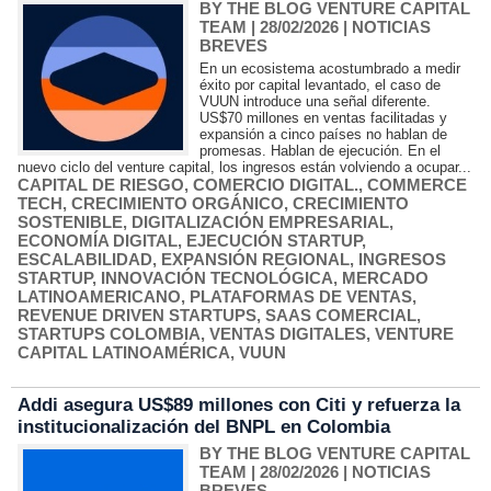
BY THE BLOG VENTURE CAPITAL
TEAM
| 28/02/2026
|
NOTICIAS
BREVES
En un ecosistema acostumbrado a medir
éxito por capital levantado, el caso de
VUUN introduce una señal diferente.
US$70 millones en ventas facilitadas y
expansión a cinco países no hablan de
promesas. Hablan de ejecución. En el
nuevo ciclo del venture capital, los ingresos están volviendo a ocupar...
CAPITAL DE RIESGO
,
COMERCIO DIGITAL.
,
COMMERCE
TECH
,
CRECIMIENTO ORGÁNICO
,
CRECIMIENTO
SOSTENIBLE
,
DIGITALIZACIÓN EMPRESARIAL
,
ECONOMÍA DIGITAL
,
EJECUCIÓN STARTUP
,
ESCALABILIDAD
,
EXPANSIÓN REGIONAL
,
INGRESOS
STARTUP
,
INNOVACIÓN TECNOLÓGICA
,
MERCADO
LATINOAMERICANO
,
PLATAFORMAS DE VENTAS
,
REVENUE DRIVEN STARTUPS
,
SAAS COMERCIAL
,
STARTUPS COLOMBIA
,
VENTAS DIGITALES
,
VENTURE
CAPITAL LATINOAMÉRICA
,
VUUN
Addi asegura US$89 millones con Citi y refuerza la
institucionalización del BNPL en Colombia
BY THE BLOG VENTURE CAPITAL
TEAM
| 28/02/2026
|
NOTICIAS
BREVES