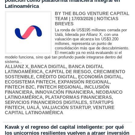
posición como plataforma financiera integral en
Latinoamérica
BY THE BLOG VENTURE CAPITAL
TEAM
| 17/03/2026
|
NOTICIAS
BREVES
La ronda de US$195 millones cerrada por
Ualá, liderada por Allianz X, con una
valuación que alcanza los US$3.200
millones, representa un punto de
consolidación más que de descubrimiento.
El mercado ya no está evaluando si el
modelo funciona, sino qué tan profundo puede integrarse dentro del
sistema...
ALLIANZ X
,
BANCA DIGITAL
,
BANCA DIGITAL
LATINOAMÉRICA
,
CAPITAL DE RIESGO
,
CRECIMIENTO
SOSTENIBLE
,
CRÉDITO DIGITAL
,
ECONOMÍA DIGITAL
,
ECOSISTEMA FINTECH
,
EXPANSIÓN REGIONAL
,
FINTECH B2C
,
FINTECH REGIONAL
,
INCLUSIÓN
FINANCIERA
,
INNOVACIÓN FINANCIERA
,
NEOBANCO
LATINOAMÉRICA
,
PLATAFORMAS FINANCIERAS
,
SERVICIOS FINANCIEROS DIGITALES
,
STARTUPS
FINTECH
,
UALÁ
,
VALUACIÓN STARTUP
,
VENTURE
CAPITAL LATINOAMÉRICA
Kavak y el regreso del capital inteligente: por qué
los unicornios resilientes vuelven a atraer inversión