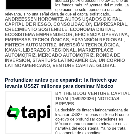
liderada por Andreessen Horowitz, uno de
los fondos más influyentes del mundo. La
operación no solo representa una cifra
relevante, sino una señal clara de que el capital sofisticado...
ANDREESSEN HOROWITZ
,
AUTOS USADOS DIGITAL
,
CAPITAL DE RIESGO
,
CONSOLIDACIÓN EMPRESARIAL
,
CRECIMIENTO SOSTENIBLE
,
ECONOMÍA DIGITAL
,
ECOSISTEMA EMPRENDEDOR
,
EFICIENCIA OPERATIVA
,
EMPRESAS TECNOLÓGICAS
,
EXPANSIÓN REGIONAL
,
FINTECH AUTOMOTRIZ
,
INVERSIÓN TECNOLÓGICA
,
KAVAK
,
LIDERAZGO REGIONAL
,
MARKETPLACE
AUTOMOTRIZ
,
MERCADO AUTOMOTRIZ
,
RONDA DE
INVERSIÓN
,
STARTUPS LATINOAMÉRICA
,
UNICORNIO
LATINOAMERICANO
,
VENTURE CAPITAL GLOBAL
Profundizar antes que expandir: la fintech que
levanta US$27 millones para dominar México
BY THE BLOG VENTURE CAPITAL
TEAM
| 15/02/2026
|
NOTICIAS
BREVES
La decisión de fintech latinoamericana de
levantar US$27 millones en Serie B con el
objetivo de profundizar operaciones en
México marca un cambio relevante en la
narrativa del ecosistema. Ya no se trata
únicamente de expandirse