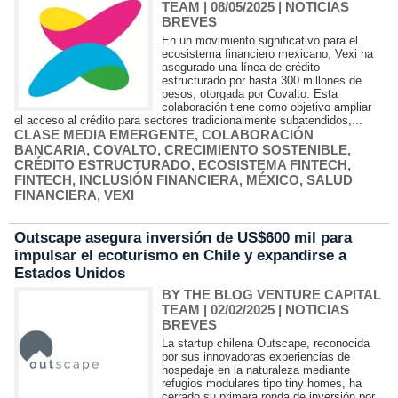
TEAM
| 08/05/2025
|
NOTICIAS
BREVES
En un movimiento significativo para el
ecosistema financiero mexicano, Vexi ha
asegurado una línea de crédito
estructurado por hasta 300 millones de
pesos, otorgada por Covalto. Esta
colaboración tiene como objetivo ampliar
el acceso al crédito para sectores tradicionalmente subatendidos,...
CLASE MEDIA EMERGENTE
,
COLABORACIÓN
BANCARIA
,
COVALTO
,
CRECIMIENTO SOSTENIBLE
,
CRÉDITO ESTRUCTURADO
,
ECOSISTEMA FINTECH
,
FINTECH
,
INCLUSIÓN FINANCIERA
,
MÉXICO
,
SALUD
FINANCIERA
,
VEXI
Outscape asegura inversión de US$600 mil para
impulsar el ecoturismo en Chile y expandirse a
Estados Unidos
BY THE BLOG VENTURE CAPITAL
TEAM
| 02/02/2025
|
NOTICIAS
BREVES
La startup chilena Outscape, reconocida
por sus innovadoras experiencias de
hospedaje en la naturaleza mediante
refugios modulares tipo tiny homes, ha
cerrado su primera ronda de inversión por