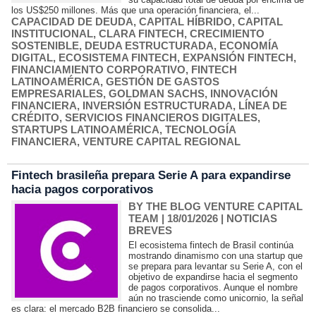
los US$250 millones. Más que una operación financiera, el...
CAPACIDAD DE DEUDA
,
CAPITAL HÍBRIDO
,
CAPITAL
INSTITUCIONAL
,
CLARA FINTECH
,
CRECIMIENTO
SOSTENIBLE
,
DEUDA ESTRUCTURADA
,
ECONOMÍA
DIGITAL
,
ECOSISTEMA FINTECH
,
EXPANSIÓN FINTECH
,
FINANCIAMIENTO CORPORATIVO
,
FINTECH
LATINOAMÉRICA
,
GESTIÓN DE GASTOS
EMPRESARIALES
,
GOLDMAN SACHS
,
INNOVACIÓN
FINANCIERA
,
INVERSIÓN ESTRUCTURADA
,
LÍNEA DE
CRÉDITO
,
SERVICIOS FINANCIEROS DIGITALES
,
STARTUPS LATINOAMÉRICA
,
TECNOLOGÍA
FINANCIERA
,
VENTURE CAPITAL REGIONAL
Fintech brasileña prepara Serie A para expandirse
hacia pagos corporativos
BY THE BLOG VENTURE CAPITAL
TEAM
| 18/01/2026
|
NOTICIAS
BREVES
El ecosistema fintech de Brasil continúa
mostrando dinamismo con una startup que
se prepara para levantar su Serie A, con el
objetivo de expandirse hacia el segmento
de pagos corporativos. Aunque el nombre
aún no trasciende como unicornio, la señal
es clara: el mercado B2B financiero se consolida...