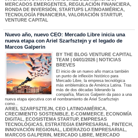
MERCADOS EMERGENTES
,
REGULACIÓN FINANCIERA
,
RONDA DE INVERSIÓN
,
STARTUPS LATINOAMÉRICA
,
TECNOLOGÍA FINANCIERA
,
VALORACIÓN STARTUP
,
VENTURE CAPITAL
Nuevo año, nuevo CEO: Mercado Libre inicia una
nueva etapa con Ariel Szarfsztejn y el legado de
Marcos Galperin
BY THE BLOG VENTURE CAPITAL
TEAM
| 04/01/2026
|
NOTICIAS
BREVES
El inicio de un nuevo año marca también
un punto de inflexión histórico para
Mercado Libre, la empresa tecnológica
más emblemática de América Latina. Tras
más de dos décadas liderando la
compañía, Marcos Galperin da paso a una
nueva etapa ejecutiva con el nombramiento de Ariel Szarfsztejn
como...
ARIEL SZARFSZTEJN
,
CEO LATINOAMÉRICA
,
CRECIMIENTO SOSTENIBLE
,
E-COMMERCE
,
ECONOMÍA
DIGITAL
,
ECOSISTEMA STARTUP
,
EMPRESAS
TECNOLÓGICAS
,
ESTRATEGIA EMPRESARIAL
,
FINTECH
,
INNOVACIÓN REGIONAL
,
LIDERAZGO EMPRESARIAL
,
MARCOS GALPERIN
,
MERCADO LIBRE
,
MERCADO