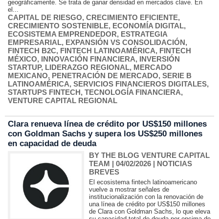
geográficamente. Se trata de ganar densidad en mercados clave. En
el...
CAPITAL DE RIESGO
,
CRECIMIENTO EFICIENTE
,
CRECIMIENTO SOSTENIBLE
,
ECONOMÍA DIGITAL
,
ECOSISTEMA EMPRENDEDOR
,
ESTRATEGIA
EMPRESARIAL
,
EXPANSIÓN VS CONSOLIDACIÓN
,
FINTECH B2C
,
FINTECH LATINOAMÉRICA
,
FINTECH
MÉXICO
,
INNOVACIÓN FINANCIERA
,
INVERSIÓN
STARTUP
,
LIDERAZGO REGIONAL
,
MERCADO
MEXICANO
,
PENETRACIÓN DE MERCADO
,
SERIE B
LATINOAMÉRICA
,
SERVICIOS FINANCIEROS DIGITALES
,
STARTUPS FINTECH
,
TECNOLOGÍA FINANCIERA
,
VENTURE CAPITAL REGIONAL
Clara renueva línea de crédito por US$150 millones
con Goldman Sachs y supera los US$250 millones
en capacidad de deuda
BY THE BLOG VENTURE CAPITAL
TEAM
| 04/02/2026
|
NOTICIAS
BREVES
El ecosistema fintech latinoamericano
vuelve a mostrar señales de
institucionalización con la renovación de
una línea de crédito por US$150 millones
de Clara con Goldman Sachs, lo que eleva
su capacidad total de deuda por encima de