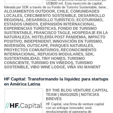
US$600 mil. Esta inyección de capital,
liderada por SDK a través de su Fondo de Turismo Sustentable, tiene...
ALOJAMIENTOS OUTDOOR
,
CHILE
,
COMUNIDADES
LOCALES
,
CRECIMIENTO SOSTENIBLE
,
DESARROLLO
REGIONAL
,
DESARROLLO TURÍSTICO
,
ECOTURISMO
,
ESTADOS UNIDOS
,
EXPANSIÓN INTERNACIONAL
,
EXPERIENCIAS TURÍSTICAS
,
FONDO DE TURISMO
SUSTENTABLE
,
FRANCISCO TAGLE
,
HOSPEDAJE EN LA
NATURALEZA
,
HOTELERÍA POST PANDEMIA
,
IMPACTO
POSITIVO
,
INDEPENDENT
,
INNOVACIÓN EN TURISMO
,
INVERSIÓN
,
OUTSCAPE
,
PARQUES NATURALES
,
PROYECTOS COMUNITARIOS
,
RECONOCIMIENTO
INTERNACIONAL
,
REFUGIOS MODULARES
,
SDK
,
SUSTENTABILIDAD
,
TINY HOMES
,
TURISMO
CONSCIENTE
,
TURISMO EN VIÑEDOS
,
TURISMO
SOSTENIBLE
,
VIBO WINE LODGE
,
VIÑA VIU MANENT
HF Capital: Transformando la liquidez para startups
en América Latina
BY THE BLOG VENTURE CAPITAL
TEAM
| 05/01/2025
|
NOTICIAS
BREVES
HF Capital, una firma de venture capital
con un enfoque innovador, está
revolucionando el panorama de