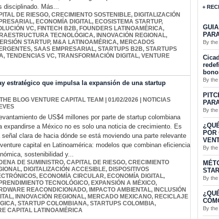
 disciplinado. Más...
+ REC
PITAL DE RIESGO
,
CRECIMIENTO SOSTENIBLE
,
DIGITALIZACIÓN
PRESARIAL
,
ECONOMÍA DIGITAL
,
ECOSISTEMA STARTUP
,
GUIA
OLUCIÓN VC
,
FINTECH B2B
,
FOUNDERS LATINOAMÉRICA
,
PARA
FRAESTRUCTURA TECNOLÓGICA
,
INNOVACIÓN REGIONAL
,
VERSIÓN STARTUP
,
M&A LATINOAMÉRICA
,
MERCADOS
By the
ERGENTES
,
SAAS EMPRESARIAL
,
STARTUPS B2B
,
STARTUPS
A
,
TENDENCIAS VC
,
TRANSFORMACIÓN DIGITAL
,
VENTURE
Cicad
redef
bono
By the
y estratégico que impulsa la expansión de una startup
PITC
 THE BLOG VENTURE CAPITAL TEAM
| 01/02/2026
|
NOTICIAS
PARA
EVES
By the
levantamiento de US$4 millones por parte de startup colombiana
¿QUÉ
a expandirse a México no es solo una noticia de crecimiento. Es
POR 
 señal clara de hacia dónde se está moviendo una parte relevante
VENT
 venture capital en Latinoamérica: modelos que combinan eficiencia
By the
nómica, sostenibilidad y...
DENA DE SUMINISTRO
,
CAPITAL DE RIESGO
,
CRECIMIENTO
MÉTO
GIONAL
,
DIGITALIZACIÓN ACCESIBLE
,
DISPOSITIVOS
STA
ECTRÓNICOS
,
ECONOMÍA CIRCULAR
,
ECONOMÍA DIGITAL
,
By the
PRENDIMIENTO TECNOLÓGICO
,
EXPANSIÓN A MÉXICO
,
RDWARE REACONDICIONADO
,
IMPACTO AMBIENTAL
,
INCLUSIÓN
¿QUÉ
ITAL
,
INNOVACIÓN REGIONAL
,
MERCADO MEXICANO
,
RECICLAJE
CÓMO
ÓGICA
,
STARTUP COLOMBIANA
,
STARTUPS COLOMBIA
,
By the
E CAPITAL LATINOAMÉRICA