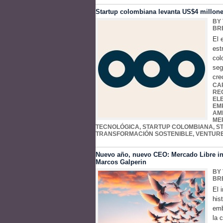
Startup colombiana levanta US$4 millone
BY
BR
El 
est
col
seg
crec
CA
RE
EL
EM
AM
ME
TECNOLÓGICA
,
STARTUP COLOMBIANA
,
S
TRANSFORMACIÓN SOSTENIBLE
,
VENTURE
Nuevo año, nuevo CEO: Mercado Libre inic
Marcos Galperin
BY
BR
El 
his
emb
la 