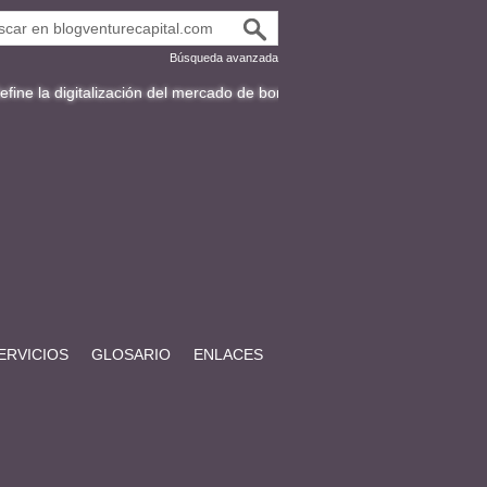
Búsqueda avanzada
talización del mercado de bonos en Latinoamérica
Fracttal y la expan
ERVICIOS
GLOSARIO
ENLACES