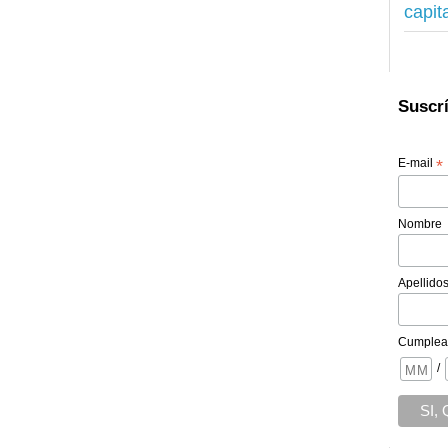
capit
Suscrí
E-mail
*
Nombre
Apellido
Cumplea
/