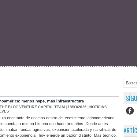
SÍGU
tinoamérica: menos hype, más infraestructura
 THE BLOG VENTURE CAPITAL TEAM
| 18/03/2026
|
NOTICIAS
EVES
flujo constante de noticias dentro del ecosistema latinoamericano
no cuenta la misma historia que hace tres años. Donde antes
ARTÍ
dominaban rondas agresivas, expansión acelerada y narrativas de
cimiento exponencial, hoy emerge un patrón distinto. Más técnico.