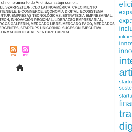
efi
 el nombramiento de Ariel Szarfsztejn como...
IEL SZARFSZTEJN
,
CEO LATINOAMÉRICA
,
CRECIMIENTO
exp
STENIBLE
,
E-COMMERCE
,
ECONOMÍA DIGITAL
,
ECOSISTEMA
ARTUP
,
EMPRESAS TECNOLÓGICAS
,
ESTRATEGIA EMPRESARIAL
,
expa
NTECH
,
INNOVACIÓN REGIONAL
,
LIDERAZGO EMPRESARIAL
,
RCOS GALPERIN
,
MERCADO LIBRE
,
MERCADO PAGO
,
MERCADOS
inc
ERGENTES
,
STARTUPS UNICORNIO
,
SUCESIÓN EJECUTIVA
,
ORMACIÓN DIGITAL
,
VENTURE CAPITAL
infrae
inn
inn
int
art
start
soste
start
fina
tr
dig