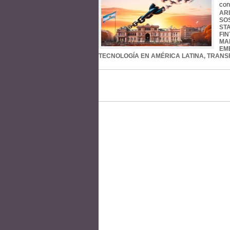
con
AR
SO
ST
FI
MA
EM
TECNOLOGÍA EN AMÉRICA LATINA
,
TRANSF