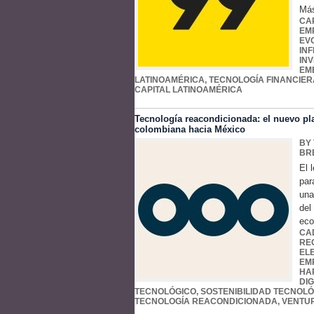
Más
CA
EM
EV
IN
IN
EM
LATINOAMÉRICA
,
TECNOLOGÍA FINANCIER
CAPITAL LATINOAMÉRICA
Tecnología reacondicionada: el nuevo pla
colombiana hacia México
BY
BR
El 
par
una
del
eco
CA
RE
EL
EM
HA
DIG
TECNOLÓGICO
,
SOSTENIBILIDAD TECNOL
TECNOLOGÍA REACONDICIONADA
,
VENTUR