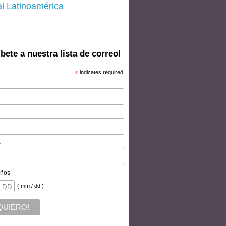
al Latinoamérica
bete a nuestra lista de correo!
*
indicates required
s
ños
( mm / dd )