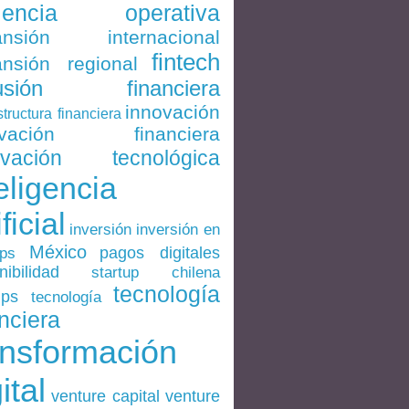
ciencia operativa
ansión internacional
fintech
nsión regional
lusión financiera
innovación
structura financiera
ovación financiera
ovación tecnológica
eligencia
ificial
inversión en
inversión
México
pagos digitales
ups
nibilidad
startup chilena
tecnología
ups
tecnología
nciera
ansformación
ital
venture
venture capital