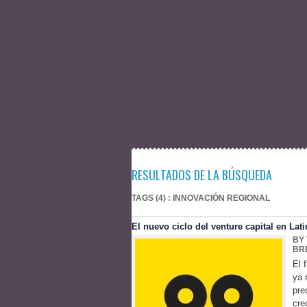
RESULTADOS DE LA BÚSQUEDA
TAGS (4) : INNOVACIÓN REGIONAL
El nuevo ciclo del venture capital en La
BY
BR
El 
ya 
pre
cre