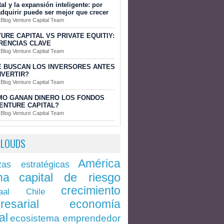
tal y la expansión inteligente: por
dquirir puede ser mejor que crecer
 Blog Venture Capital Team
URE CAPITAL VS PRIVATE EQUITIY:
RENCIAS CLAVE
 Blog Venture Capital Team
 BUSCAN LOS INVERSORES ANTES
NVERTIR?
 Blog Venture Capital Team
MO GANAN DINERO LOS FONDOS
ENTURE CAPITAL?
 Blog Venture Capital Team
CLOUDS
América
zas estratégicas
capital de riesgo
na
crecimiento
Chile
aal
economía
resarial
al
ecosistema emprendedor