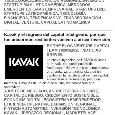
TECNOLÓGICA
,
INNOVACIÓN REGIONAL
,
INVERSIÓN
STARTUP
,
M&A LATINOAMÉRICA
,
MERCADOS
EMERGENTES
,
SAAS EMPRESARIAL
,
STARTUPS B2B
,
STARTUPS LATINOAMÉRICA
,
TECNOLOGÍA
FINANCIERA
,
TENDENCIAS VC
,
TRANSFORMACIÓN
DIGITAL
,
VENTURE CAPITAL LATINOAMÉRICA
Kavak y el regreso del capital inteligente: por qué
los unicornios resilientes vuelven a atraer inversión
BY THE BLOG VENTURE CAPITAL
TEAM
| 02/03/2026
|
NOTICIAS
BREVES
La nueva inyección de US$300 millones
en Kavak, con participación de
Andreessen Horowitz, no es simplemente
otra ronda. Es una señal clara de un
cambio en la narrativa del venture capital:
el capital está regresando, pero con
memoria. Después de un ciclo de ajuste, las compañías que
sobreviven,...
AJUSTE DE MERCADO
,
ANDREESSEN HOROWITZ
,
CAPITAL DE RIESGO
,
CRECIMIENTO SOSTENIBLE
,
ECONOMÍA DIGITAL
,
ECOSISTEMA EMPRENDEDOR
,
EFICIENCIA OPERATIVA
,
EXPANSIÓN REGIONAL
,
FINTECH AUTOMOTRIZ
,
INVERSIÓN TECNOLÓGICA
,
KAVAK
,
LIDERAZGO REGIONAL
,
MARKETPLACE