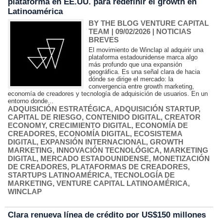
plataforma en EE.UU. para redefinir el growth en
Latinoamérica
BY THE BLOG VENTURE CAPITAL
TEAM
| 09/02/2026
|
NOTICIAS
BREVES
El movimiento de Winclap al adquirir una
plataforma estadounidense marca algo
más profundo que una expansión
geográfica. Es una señal clara de hacia
dónde se dirige el mercado: la
convergencia entre growth marketing,
economía de creadores y tecnología de adquisición de usuarios. En un
entorno donde...
ADQUISICIÓN ESTRATÉGICA
,
ADQUISICIÓN STARTUP
,
CAPITAL DE RIESGO
,
CONTENIDO DIGITAL
,
CREATOR
ECONOMY
,
CRECIMIENTO DIGITAL
,
ECONOMÍA DE
CREADORES
,
ECONOMÍA DIGITAL
,
ECOSISTEMA
DIGITAL
,
EXPANSIÓN INTERNACIONAL
,
GROWTH
MARKETING
,
INNOVACIÓN TECNOLÓGICA
,
MARKETING
DIGITAL
,
MERCADO ESTADOUNIDENSE
,
MONETIZACIÓN
DE CREADORES
,
PLATAFORMAS DE CREADORES
,
STARTUPS LATINOAMÉRICA
,
TECNOLOGÍA DE
MARKETING
,
VENTURE CAPITAL LATINOAMÉRICA
,
WINCLAP
Clara renueva línea de crédito por US$150 millones