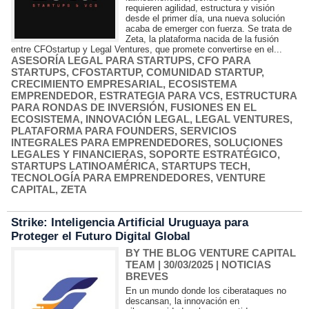
requieren agilidad, estructura y visión
desde el primer día, una nueva solución
acaba de emerger con fuerza. Se trata de
Zeta, la plataforma nacida de la fusión
entre CFOstartup y Legal Ventures, que promete convertirse en el...
ASESORÍA LEGAL PARA STARTUPS
,
CFO PARA
STARTUPS
,
CFOSTARTUP
,
COMUNIDAD STARTUP
,
CRECIMIENTO EMPRESARIAL
,
ECOSISTEMA
EMPRENDEDOR
,
ESTRATEGIA PARA VCS
,
ESTRUCTURA
PARA RONDAS DE INVERSIÓN
,
FUSIONES EN EL
ECOSISTEMA
,
INNOVACIÓN LEGAL
,
LEGAL VENTURES
,
PLATAFORMA PARA FOUNDERS
,
SERVICIOS
INTEGRALES PARA EMPRENDEDORES
,
SOLUCIONES
LEGALES Y FINANCIERAS
,
SOPORTE ESTRATÉGICO
,
STARTUPS LATINOAMÉRICA
,
STARTUPS TECH
,
TECNOLOGÍA PARA EMPRENDEDORES
,
VENTURE
CAPITAL
,
ZETA
Strike: Inteligencia Artificial Uruguaya para
Proteger el Futuro Digital Global
BY THE BLOG VENTURE CAPITAL
TEAM
| 30/03/2025
|
NOTICIAS
BREVES
En un mundo donde los ciberataques no
descansan, la innovación en