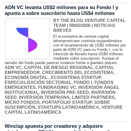
ADN VC levanta US$2 millones para su Fondo I y
apunta a sobre suscribirlo hasta US$4 millones
BY THE BLOG VENTURE CAPITAL
TEAM
| 09/02/2026
|
NOTICIAS
BREVES
El ecosistema de venture capital
latinoamericano continúa expandiéndose
con el levantamiento de US$2 millones por
parte de ADN VC para su Fondo I, con la
intención de llevarlo hasta US$4 millones
mediante sobre suscripción. Aunque el
tamaño del fondo puede parecer modesto frente a grandes players...
ADN VC
,
CAPITAL DE RIESGO REGIONAL
,
CAPITAL
EMPRENDEDOR
,
CRECIMIENTO DEL ECOSISTEMA
,
ECONOMÍA DIGITAL.
,
ECOSISTEMA STARTUP
,
ESPECIALIZACIÓN SECTORIAL
,
FONDO I
,
FONDOS
EMERGENTES
,
FUNDRAISING VC
,
INVERSIÓN ÁNGEL
INSTITUCIONAL
,
INVERSIÓN PRE-SEED
,
INVERSIÓN
SEED
,
INVERSIÓN TEMPRANA
,
LIMITED PARTNERS
,
MICRO FONDOS
,
PORTAFOLIO STARTUP
,
SOBRE
SUSCRIPCIÓN
,
STARTUPS LATINOAMÉRICA
,
VENTURE
CAPITAL LATINOAMÉRICA
Winclap apuesta por creadores y adquiere