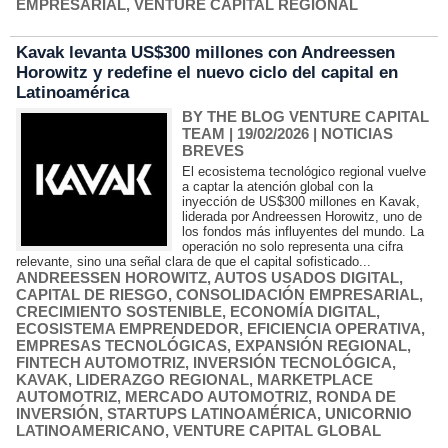
EMPRESARIAL
,
VENTURE CAPITAL REGIONAL
Kavak levanta US$300 millones con Andreessen
Horowitz y redefine el nuevo ciclo del capital en
Latinoamérica
BY THE BLOG VENTURE CAPITAL
TEAM
| 19/02/2026
|
NOTICIAS
BREVES
El ecosistema tecnológico regional vuelve
a captar la atención global con la
inyección de US$300 millones en Kavak,
liderada por Andreessen Horowitz, uno de
los fondos más influyentes del mundo. La
operación no solo representa una cifra
relevante, sino una señal clara de que el capital sofisticado...
ANDREESSEN HOROWITZ
,
AUTOS USADOS DIGITAL
,
CAPITAL DE RIESGO
,
CONSOLIDACIÓN EMPRESARIAL
,
CRECIMIENTO SOSTENIBLE
,
ECONOMÍA DIGITAL
,
ECOSISTEMA EMPRENDEDOR
,
EFICIENCIA OPERATIVA
,
EMPRESAS TECNOLÓGICAS
,
EXPANSIÓN REGIONAL
,
FINTECH AUTOMOTRIZ
,
INVERSIÓN TECNOLÓGICA
,
KAVAK
,
LIDERAZGO REGIONAL
,
MARKETPLACE
AUTOMOTRIZ
,
MERCADO AUTOMOTRIZ
,
RONDA DE
INVERSIÓN
,
STARTUPS LATINOAMÉRICA
,
UNICORNIO
LATINOAMERICANO
,
VENTURE CAPITAL GLOBAL