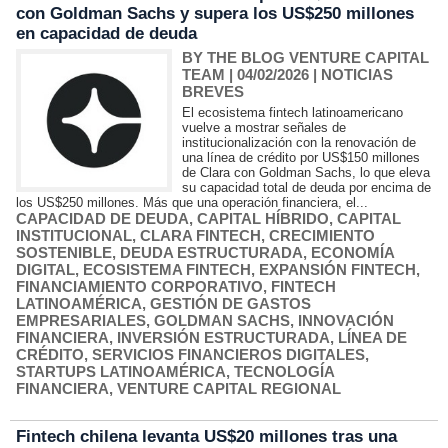
con Goldman Sachs y supera los US$250 millones
en capacidad de deuda
BY THE BLOG VENTURE CAPITAL
TEAM
| 04/02/2026
|
NOTICIAS
BREVES
El ecosistema fintech latinoamericano
vuelve a mostrar señales de
institucionalización con la renovación de
una línea de crédito por US$150 millones
de Clara con Goldman Sachs, lo que eleva
su capacidad total de deuda por encima de
los US$250 millones. Más que una operación financiera, el...
CAPACIDAD DE DEUDA
,
CAPITAL HÍBRIDO
,
CAPITAL
INSTITUCIONAL
,
CLARA FINTECH
,
CRECIMIENTO
SOSTENIBLE
,
DEUDA ESTRUCTURADA
,
ECONOMÍA
DIGITAL
,
ECOSISTEMA FINTECH
,
EXPANSIÓN FINTECH
,
FINANCIAMIENTO CORPORATIVO
,
FINTECH
LATINOAMÉRICA
,
GESTIÓN DE GASTOS
EMPRESARIALES
,
GOLDMAN SACHS
,
INNOVACIÓN
FINANCIERA
,
INVERSIÓN ESTRUCTURADA
,
LÍNEA DE
CRÉDITO
,
SERVICIOS FINANCIEROS DIGITALES
,
STARTUPS LATINOAMÉRICA
,
TECNOLOGÍA
FINANCIERA
,
VENTURE CAPITAL REGIONAL
Fintech chilena levanta US$20 millones tras una