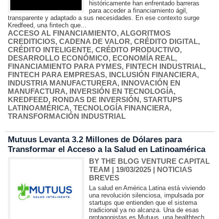
históricamente han enfrentado barreras
para acceder a financiamiento ágil,
transparente y adaptado a sus necesidades. En ese contexto surge
Kredfeed, una fintech que...
ACCESO AL FINANCIAMIENTO
,
ALGORITMOS
CREDITICIOS
,
CADENA DE VALOR
,
CRÉDITO DIGITAL
,
CRÉDITO INTELIGENTE
,
CRÉDITO PRODUCTIVO
,
DESARROLLO ECONÓMICO
,
ECONOMÍA REAL
,
FINANCIAMIENTO PARA PYMES
,
FINTECH INDUSTRIAL
,
FINTECH PARA EMPRESAS
,
INCLUSIÓN FINANCIERA
,
INDUSTRIA MANUFACTURERA
,
INNOVACIÓN EN
MANUFACTURA
,
INVERSIÓN EN TECNOLOGÍA
,
KREDFEED
,
RONDAS DE INVERSIÓN
,
STARTUPS
LATINOAMÉRICA
,
TECNOLOGÍA FINANCIERA
,
TRANSFORMACIÓN INDUSTRIAL
Mutuus Levanta 3.2 Millones de Dólares para
Transformar el Acceso a la Salud en Latinoamérica
BY THE BLOG VENTURE CAPITAL
TEAM
| 19/03/2025
|
NOTICIAS
BREVES
La salud en América Latina está viviendo
una revolución silenciosa, impulsada por
startups que entienden que el sistema
tradicional ya no alcanza. Una de esas
protagonistas es Mutuus, una healthtech