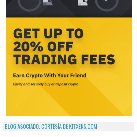
BLOG ASOCIADO, CORTESÍA DE KITXENS.COM