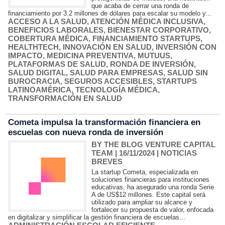
que acaba de cerrar una ronda de
financiamiento por 3.2 millones de dólares para escalar su modelo y...
ACCESO A LA SALUD
,
ATENCIÓN MÉDICA INCLUSIVA
,
BENEFICIOS LABORALES
,
BIENESTAR CORPORATIVO
,
COBERTURA MÉDICA
,
FINANCIAMIENTO STARTUPS
,
HEALTHTECH
,
INNOVACIÓN EN SALUD
,
INVERSIÓN CON
IMPACTO
,
MEDICINA PREVENTIVA
,
MUTUUS
,
PLATAFORMAS DE SALUD
,
RONDA DE INVERSIÓN
,
SALUD DIGITAL
,
SALUD PARA EMPRESAS
,
SALUD SIN
BUROCRACIA
,
SEGUROS ACCESIBLES
,
STARTUPS
LATINOAMÉRICA
,
TECNOLOGÍA MÉDICA
,
TRANSFORMACIÓN EN SALUD
Cometa impulsa la transformación financiera en
escuelas con nueva ronda de inversión
BY THE BLOG VENTURE CAPITAL
TEAM
| 16/11/2024
|
NOTICIAS
BREVES
La startup Cometa, especializada en
soluciones financieras para instituciones
educativas, ha asegurado una ronda Serie
A de US$12 millones. Este capital será
utilizado para ampliar su alcance y
fortalecer su propuesta de valor, enfocada
en digitalizar y simplificar la gestión financiera de escuelas...