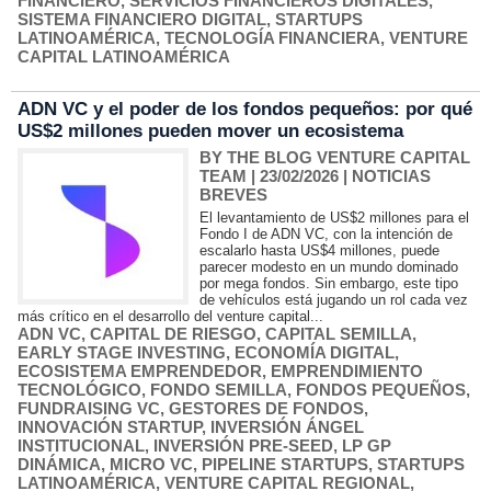
FINANCIERO
,
SERVICIOS FINANCIEROS DIGITALES
,
SISTEMA FINANCIERO DIGITAL
,
STARTUPS
LATINOAMÉRICA
,
TECNOLOGÍA FINANCIERA
,
VENTURE
CAPITAL LATINOAMÉRICA
ADN VC y el poder de los fondos pequeños: por qué
US$2 millones pueden mover un ecosistema
BY THE BLOG VENTURE CAPITAL
TEAM
| 23/02/2026
|
NOTICIAS
BREVES
El levantamiento de US$2 millones para el
Fondo I de ADN VC, con la intención de
escalarlo hasta US$4 millones, puede
parecer modesto en un mundo dominado
por mega fondos. Sin embargo, este tipo
de vehículos está jugando un rol cada vez
más crítico en el desarrollo del venture capital...
ADN VC
,
CAPITAL DE RIESGO
,
CAPITAL SEMILLA
,
EARLY STAGE INVESTING
,
ECONOMÍA DIGITAL
,
ECOSISTEMA EMPRENDEDOR
,
EMPRENDIMIENTO
TECNOLÓGICO
,
FONDO SEMILLA
,
FONDOS PEQUEÑOS
,
FUNDRAISING VC
,
GESTORES DE FONDOS
,
INNOVACIÓN STARTUP
,
INVERSIÓN ÁNGEL
INSTITUCIONAL
,
INVERSIÓN PRE-SEED
,
LP GP
DINÁMICA
,
MICRO VC
,
PIPELINE STARTUPS
,
STARTUPS
LATINOAMÉRICA
,
VENTURE CAPITAL REGIONAL
,