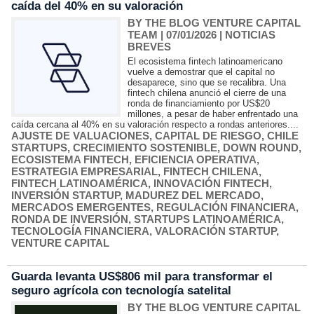
caída del 40% en su valoración
BY THE BLOG VENTURE CAPITAL
TEAM
| 07/01/2026
|
NOTICIAS
BREVES
El ecosistema fintech latinoamericano
vuelve a demostrar que el capital no
desaparece, sino que se recalibra. Una
fintech chilena anunció el cierre de una
ronda de financiamiento por US$20
millones, a pesar de haber enfrentado una
caída cercana al 40% en su valoración respecto a rondas anteriores....
AJUSTE DE VALUACIONES
,
CAPITAL DE RIESGO
,
CHILE
STARTUPS
,
CRECIMIENTO SOSTENIBLE
,
DOWN ROUND
,
ECOSISTEMA FINTECH
,
EFICIENCIA OPERATIVA
,
ESTRATEGIA EMPRESARIAL
,
FINTECH CHILENA
,
FINTECH LATINOAMÉRICA
,
INNOVACIÓN FINTECH
,
INVERSIÓN STARTUP
,
MADUREZ DEL MERCADO
,
MERCADOS EMERGENTES
,
REGULACIÓN FINANCIERA
,
RONDA DE INVERSIÓN
,
STARTUPS LATINOAMÉRICA
,
TECNOLOGÍA FINANCIERA
,
VALORACIÓN STARTUP
,
VENTURE CAPITAL
Guarda levanta US$806 mil para transformar el
seguro agrícola con tecnología satelital
BY THE BLOG VENTURE CAPITAL