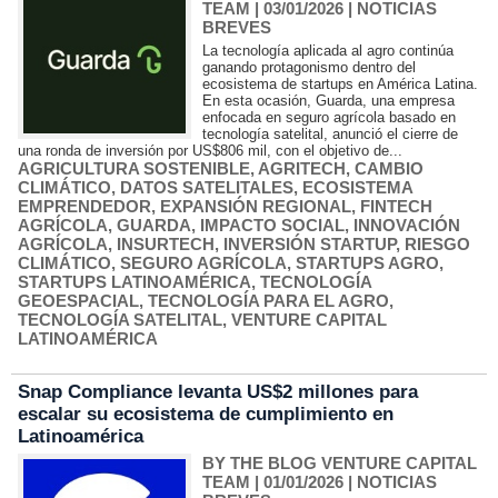
TEAM
| 03/01/2026
|
NOTICIAS
BREVES
La tecnología aplicada al agro continúa
ganando protagonismo dentro del
ecosistema de startups en América Latina.
En esta ocasión, Guarda, una empresa
enfocada en seguro agrícola basado en
tecnología satelital, anunció el cierre de
una ronda de inversión por US$806 mil, con el objetivo de...
AGRICULTURA SOSTENIBLE
,
AGRITECH
,
CAMBIO
CLIMÁTICO
,
DATOS SATELITALES
,
ECOSISTEMA
EMPRENDEDOR
,
EXPANSIÓN REGIONAL
,
FINTECH
AGRÍCOLA
,
GUARDA
,
IMPACTO SOCIAL
,
INNOVACIÓN
AGRÍCOLA
,
INSURTECH
,
INVERSIÓN STARTUP
,
RIESGO
CLIMÁTICO
,
SEGURO AGRÍCOLA
,
STARTUPS AGRO
,
STARTUPS LATINOAMÉRICA
,
TECNOLOGÍA
GEOESPACIAL
,
TECNOLOGÍA PARA EL AGRO
,
TECNOLOGÍA SATELITAL
,
VENTURE CAPITAL
LATINOAMÉRICA
Snap Compliance levanta US$2 millones para
escalar su ecosistema de cumplimiento en
Latinoamérica
BY THE BLOG VENTURE CAPITAL
TEAM
| 01/01/2026
|
NOTICIAS