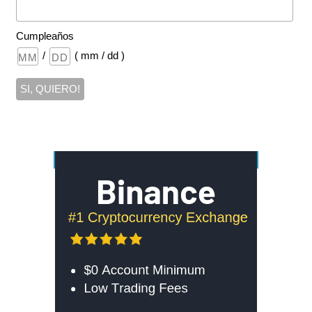
Cumpleaños
/
( mm / dd )