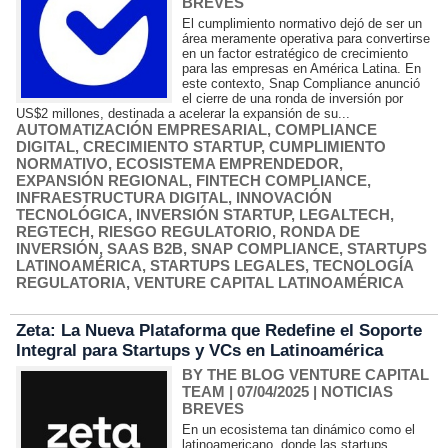
BREVES
El cumplimiento normativo dejó de ser un
área meramente operativa para convertirse
en un factor estratégico de crecimiento
para las empresas en América Latina. En
este contexto, Snap Compliance anunció
el cierre de una ronda de inversión por
US$2 millones, destinada a acelerar la expansión de su...
AUTOMATIZACIÓN EMPRESARIAL
,
COMPLIANCE
DIGITAL
,
CRECIMIENTO STARTUP
,
CUMPLIMIENTO
NORMATIVO
,
ECOSISTEMA EMPRENDEDOR
,
EXPANSIÓN REGIONAL
,
FINTECH COMPLIANCE
,
INFRAESTRUCTURA DIGITAL
,
INNOVACIÓN
TECNOLÓGICA
,
INVERSIÓN STARTUP
,
LEGALTECH
,
REGTECH
,
RIESGO REGULATORIO
,
RONDA DE
INVERSIÓN
,
SAAS B2B
,
SNAP COMPLIANCE
,
STARTUPS
LATINOAMÉRICA
,
STARTUPS LEGALES
,
TECNOLOGÍA
REGULATORIA
,
VENTURE CAPITAL LATINOAMÉRICA
Zeta: La Nueva Plataforma que Redefine el Soporte
Integral para Startups y VCs en Latinoamérica
BY THE BLOG VENTURE CAPITAL
TEAM
| 07/04/2025
|
NOTICIAS
BREVES
En un ecosistema tan dinámico como el
latinoamericano, donde las startups