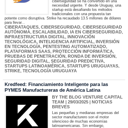
ciberseguridad se ha convertido en una
necesidad urgente. Y desde Uruguay, una
startup está desafiando los métodos
tradicionales con una propuesta tan
potente como disruptiva. Strike ha recaudado 13.5 millones de dólares
para llevar...
CIBERATAQUES
,
CIBERSEGURIDAD
,
CIBERSEGURIDAD
AUTÓNOMA
,
ESCALABILIDAD
,
IA EN CIBERSEGURIDAD
,
INFRAESTRUCTURA DIGITAL
,
INNOVACIÓN
TECNOLÓGICA
,
INTELIGENCIA ARTIFICIAL
,
INVERSIÓN
EN TECNOLOGÍA
,
PENTESTING AUTOMATIZADO
,
PLATAFORMAS SAAS
,
PROTECCIÓN INFORMÁTICA
,
PRUEBAS DE PENETRACIÓN
,
RONDA DE INVERSIÓN
,
SEGURIDAD DIGITAL
,
SEGURIDAD PREDICTIVA
,
STARTUPS LATINOAMÉRICA
,
STARTUPS URUGUAYAS
,
STRIKE
,
TECNOLOGÍA URUGUAYA
Kredfeed: Financiamiento Inteligente para las
PYMES Manufactureras de América Latina
BY THE BLOG VENTURE CAPITAL
TEAM
| 29/03/2025
|
NOTICIAS
BREVES
Las pequeñas y medianas empresas del
sector manufacturero son el motor
silencioso de muchas economías
latinoamericanas. Sin embargo,