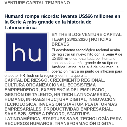
VENTURE CAPITAL TEMPRANO
Humand rompe récords: levanta US$66 millones en
la Serie A más grande en la historia de
Latinoamérica
BY THE BLOG VENTURE CAPITAL
TEAM
| 23/02/2026
|
NOTICIAS
BREVES
El ecosistema tecnológico regional acaba
de registrar un nuevo hito con la Serie A de
US$66 millones levantada por Humand,
considerada la más grande de su tipo en
América Latina. Más allá del volumen, la
operación marca un punto de inflexión para
el sector HR Tech en la región y confirma que el...
CAPITAL DE RIESGO
,
CRECIMIENTO REGIONAL
,
CULTURA ORGANIZACIONAL
,
ECOSISTEMA
EMPRENDEDOR
,
EXPERIENCIA DEL EMPLEADO
,
GESTIÓN DE TALENTO
,
HR TECH LATINOAMÉRICA
,
HUMAND
,
INFRAESTRUCTURA DIGITAL
,
INNOVACIÓN
TECNOLÓGICA
,
INVERSIÓN STARTUP
,
PLATAFORMAS
EMPRESARIALES
,
PRODUCTIVIDAD EMPRESARIAL
,
SAAS B2B
,
SERIE A RÉCORD
,
STARTUPS
LATINOAMÉRICA
,
STARTUPS SAAS
,
TECNOLOGÍA PARA
RECURSOS HUMANOS
,
TRANSFORMACIÓN DIGITAL