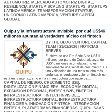
AUTOMOTRIZ
,
MERCADO AUTOMOTRIZ DIGITAL
,
RESILIENCIA STARTUP
,
SCALING STARTUPS
,
STARTUPS
LATINOAMÉRICA
,
TRANSFORMACIÓN STARTUP
,
UNICORNIO LATINOAMÉRICA
,
VENTURE CAPITAL
GLOBAL
Quipu y la infraestructura invisible: por qué US$46
millones apuntan al verdadero núcleo del fintech
BY THE BLOG VENTURE CAPITAL
TEAM
| 23/02/2026
|
NOTICIAS
BREVES
El cierre de una Pre-Serie A de US$11
millones por parte de Quipu, alcanzando
US$46 millones acumulados, no es
simplemente una señal de crecimiento. Es
una validación de una tesis mucho más
profunda: el verdadero valor en fintech no
está en la interfaz, sino en la infraestructura que nadie ve....
CAPITAL DE RIESGO
,
CRECIMIENTO B2B
,
DIGITALIZACIÓN FINANCIERA
,
ECONOMÍA DIGITAL
,
EXPANSIÓN REGIONAL
,
FINTECH B2B
,
FINTECH
INFRAESTRUCTURA
,
FINTECH INVISIBLE
,
INFRAESTRUCTURA DIGITAL
,
INFRAESTRUCTURA
FINANCIERA
,
INNOVACIÓN FINTECH
,
INTEGRACIÓN
FINTECH
,
PLATAFORMAS FINANCIERAS
,
QUIPU
,
SAAS