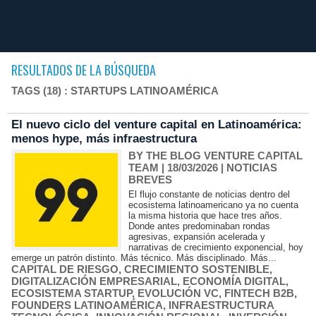
RESULTADOS DE LA BÚSQUEDA
TAGS (18) : STARTUPS LATINOAMÉRICA
El nuevo ciclo del venture capital en Latinoamérica:
menos hype, más infraestructura
BY THE BLOG VENTURE CAPITAL
TEAM
| 18/03/2026
|
NOTICIAS
BREVES
El flujo constante de noticias dentro del
ecosistema latinoamericano ya no cuenta
la misma historia que hace tres años.
Donde antes predominaban rondas
agresivas, expansión acelerada y
narrativas de crecimiento exponencial, hoy
emerge un patrón distinto. Más técnico. Más disciplinado. Más...
CAPITAL DE RIESGO
,
CRECIMIENTO SOSTENIBLE
,
DIGITALIZACIÓN EMPRESARIAL
,
ECONOMÍA DIGITAL
,
ECOSISTEMA STARTUP
,
EVOLUCIÓN VC
,
FINTECH B2B
,
FOUNDERS LATINOAMÉRICA
,
INFRAESTRUCTURA