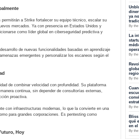
Unblo
obalmente
diner
ya no
permitirán a Strike fortalecer su equipo técnico, escalar su
tradi
a nuevos mercados. Ya con presencia en Estados Unidos y
By the
ionarse como líder global en ciberseguridad predictiva y
La in
start
médic
opera
 desarrollo de nuevas funcionalidades basadas en aprendizaje
By the
a amenazas emergentes y personalizar los escaneos según el
Revol
globa
dad
regi
By the
idad de combinar velocidad con profundidad. Su plataforma
Cuan
e manera continua, sin depender de consultorías externas,
escuc
cción proactiva.
convi
estra
By the
te con infraestructuras modernas, lo que la convierte en una
 como para grandes corporaciones. Es pentesting como
Bliss
qué e
en el
By the
Futuro, Hoy