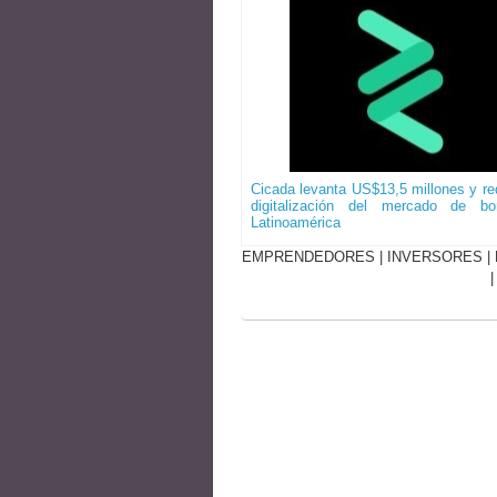
Cicada levanta US$13,5 millones y red
digitalización del mercado de b
Latinoamérica
EMPRENDEDORES
|
INVERSORES
|