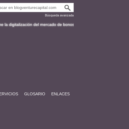
Búsqueda avanzada
alización del mercado de bonos en Latinoamérica
Fracttal y la expans
ERVICIOS
GLOSARIO
ENLACES