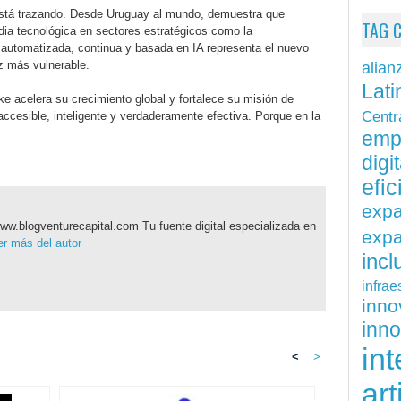
 está trazando. Desde Uruguay al mundo, demuestra que
TAG 
dia tecnológica en sectores estratégicos como la
n automatizada, continua y basada en IA representa el nuevo
z más vulnerable.
alian
Lati
ke acelera su crecimiento global y fortalece su misión de
Centr
accesible, inteligente y verdaderamente efectiva. Porque en la
emp
digit
efi
exp
ww.blogventurecapital.com Tu fuente digital especializada en
expa
r más del autor
inc
infrae
inn
inn
int
<
>
art