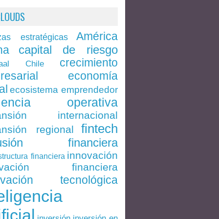
CLOUDS
América
zas estratégicas
capital de riesgo
na
crecimiento
Chile
aal
economía
resarial
al
ecosistema emprendedor
ciencia operativa
ansión internacional
fintech
nsión regional
lusión financiera
innovación
structura financiera
ovación financiera
ovación tecnológica
eligencia
ificial
inversión en
inversión