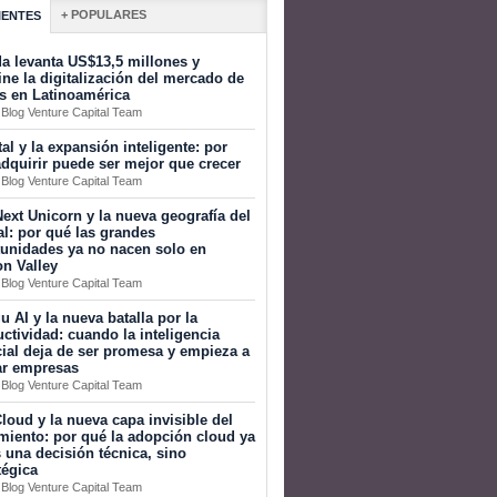
+ POPULARES
IENTES
a levanta US$13,5 millones y
ine la digitalización del mercado de
s en Latinoamérica
 Blog Venture Capital Team
tal y la expansión inteligente: por
dquirir puede ser mejor que crecer
 Blog Venture Capital Team
ext Unicorn y la nueva geografía del
al: por qué las grandes
tunidades ya no nacen solo en
on Valley
 Blog Venture Capital Team
 AI y la nueva batalla por la
ctividad: cuando la inteligencia
icial deja de ser promesa y empieza a
ar empresas
 Blog Venture Capital Team
loud y la nueva capa invisible del
miento: por qué la adopción cloud ya
 una decisión técnica, sino
tégica
 Blog Venture Capital Team