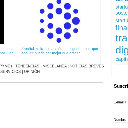
start
soste
start
fina
tr
dig
efine la
Fracttal y la expansión inteligente: por qué
onos en
adquirir puede ser mejor que crecer
capit
PYMEs
|
TENDENCIAS
|
MISCELÁNEA
|
NOTICIAS BREVES
|
SERVICIOS
|
OPINIÓN
Suscrí
E-mail
*
Nombre