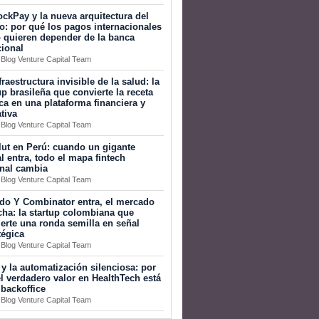
ckPay y la nueva arquitectura del
o: por qué los pagos internacionales
 quieren depender de la banca
cional
 Blog Venture Capital Team
fraestructura invisible de la salud: la
up brasileña que convierte la receta
a en una plataforma financiera y
tiva
 Blog Venture Capital Team
ut en Perú: cuando un gigante
l entra, todo el mapa fintech
onal cambia
 Blog Venture Capital Team
do Y Combinator entra, el mercado
ha: la startup colombiana que
erte una ronda semilla en señal
tégica
 Blog Venture Capital Team
 y la automatización silenciosa: por
l verdadero valor en HealthTech está
 backoffice
 Blog Venture Capital Team