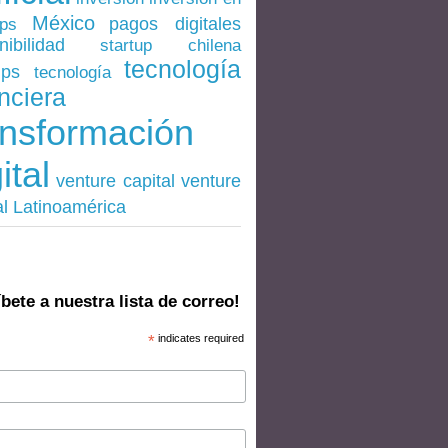
México
pagos digitales
ups
nibilidad
startup chilena
tecnología
ups
tecnología
nciera
ansformación
ital
venture
venture capital
al Latinoamérica
bete a nuestra lista de correo!
*
indicates required