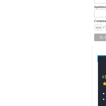
Apellido
Cumplea
/