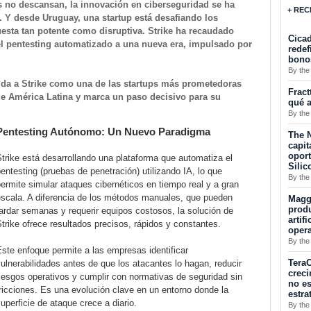
 no descansan, la innovación en ciberseguridad se ha
+ REC
 Y desde Uruguay, una startup está desafiando los
esta tan potente como disruptiva. Strike ha recaudado
Cicad
 el pentesting automatizado a una nueva era, impulsado por
redef
bono
By the
ida a Strike como una de las startups más prometedoras
Fract
de América Latina y marca un paso decisivo para su
qué a
By the
Pentesting Autónomo: Un Nuevo Paradigma
The N
capit
opor
trike está desarrollando una plataforma que automatiza el
Silic
entesting (pruebas de penetración) utilizando IA, lo que
By the
ermite simular ataques cibernéticos en tiempo real y a gran
escala. A diferencia de los métodos manuales, que pueden
Maggu
produ
ardar semanas y requerir equipos costosos, la solución de
artif
trike ofrece resultados precisos, rápidos y constantes.
oper
By the
ste enfoque permite a las empresas identificar
TeraC
ulnerabilidades antes de que los atacantes lo hagan, reducir
creci
iesgos operativos y cumplir con normativas de seguridad sin
no es
ricciones. Es una evolución clave en un entorno donde la
estra
uperficie de ataque crece a diario.
By the