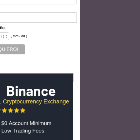
s
ños
( mm / dd )