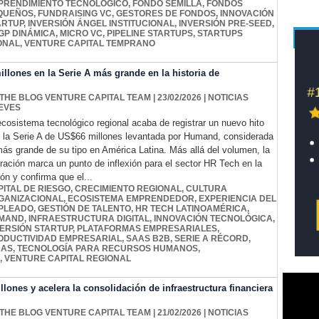
PRENDIMIENTO TECNOLÓGICO
,
FONDO SEMILLA
,
FONDOS
QUEÑOS
,
FUNDRAISING VC
,
GESTORES DE FONDOS
,
INNOVACIÓN
ARTUP
,
INVERSIÓN ÁNGEL INSTITUCIONAL
,
INVERSIÓN PRE-SEED
,
 GP DINÁMICA
,
MICRO VC
,
PIPELINE STARTUPS
,
STARTUPS
ONAL
,
VENTURE CAPITAL TEMPRANO
lones en la Serie A más grande en la historia de
 THE BLOG VENTURE CAPITAL TEAM
| 23/02/2026
|
NOTICIAS
EVES
ecosistema tecnológico regional acaba de registrar un nuevo hito
 la Serie A de US$66 millones levantada por Humand, considerada
más grande de su tipo en América Latina. Más allá del volumen, la
ración marca un punto de inflexión para el sector HR Tech en la
ión y confirma que el...
PITAL DE RIESGO
,
CRECIMIENTO REGIONAL
,
CULTURA
GANIZACIONAL
,
ECOSISTEMA EMPRENDEDOR
,
EXPERIENCIA DEL
PLEADO
,
GESTIÓN DE TALENTO
,
HR TECH LATINOAMÉRICA
,
MAND
,
INFRAESTRUCTURA DIGITAL
,
INNOVACIÓN TECNOLÓGICA
,
VERSIÓN STARTUP
,
PLATAFORMAS EMPRESARIALES
,
ODUCTIVIDAD EMPRESARIAL
,
SAAS B2B
,
SERIE A RÉCORD
,
AAS
,
TECNOLOGÍA PARA RECURSOS HUMANOS
,
,
VENTURE CAPITAL REGIONAL
ones y acelera la consolidación de infraestructura financiera
 THE BLOG VENTURE CAPITAL TEAM
| 21/02/2026
|
NOTICIAS