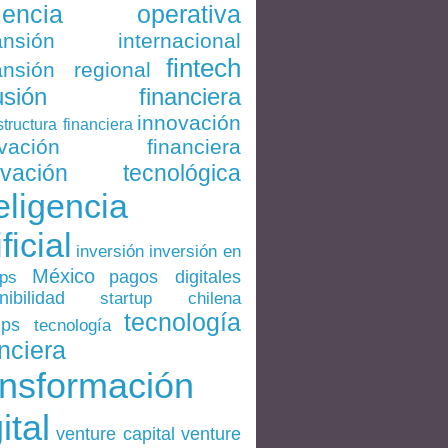
ciencia operativa
ansión internacional
fintech
nsión regional
lusión financiera
innovación
structura financiera
ovación financiera
ovación tecnológica
eligencia
ificial
inversión en
inversión
México
pagos digitales
ups
nibilidad
startup chilena
tecnología
ups
tecnología
nciera
ansformación
ital
venture
venture capital