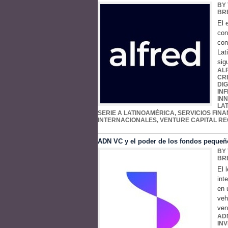
BY
BR
El 
con
con
Lat
sig
AL
CR
DIG
IN
IN
LA
SERIE A LATINOAMÉRICA
,
SERVICIOS FINA
INTERNACIONALES
,
VENTURE CAPITAL RE
ADN VC y el poder de los fondos pequeñ
BY
BR
El 
int
en 
veh
ven
AD
IN