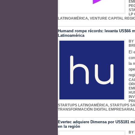
EM
PE
ST
LP
LATINOAMÉRICA
,
VENTURE CAPITAL REGI
Humand rompe récords: levanta US$66 mil
Latinoamérica
BY
BR
El 
con
la 
ope
reg
CA
OR
EM
HU
IN
PR
STARTUPS LATINOAMÉRICA
,
STARTUPS S
TRANSFORMACIÓN DIGITAL EMPRESARIAL
Evertec adquiere Dimensa por US$181 mill
en la región
BY