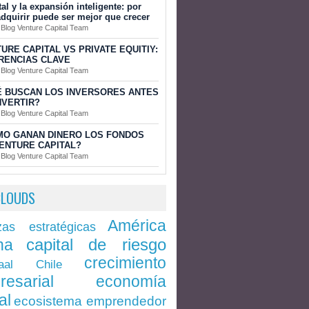
tal y la expansión inteligente: por
dquirir puede ser mejor que crecer
 Blog Venture Capital Team
URE CAPITAL VS PRIVATE EQUITIY:
RENCIAS CLAVE
 Blog Venture Capital Team
 BUSCAN LOS INVERSORES ANTES
NVERTIR?
 Blog Venture Capital Team
MO GANAN DINERO LOS FONDOS
ENTURE CAPITAL?
 Blog Venture Capital Team
CLOUDS
América
zas estratégicas
capital de riesgo
na
crecimiento
Chile
aal
economía
resarial
al
ecosistema emprendedor