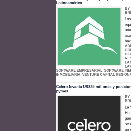
Latinoamérica
BY
BR
Los
rep
una
eco
hac
AD
CO
DIG
RE
LA
LA
SOFTWARE EMPRESARIAL
,
SOFTWARE INM
INMOBILIARIA
,
VENTURE CAPITAL REGION
Celero levanta US$25 millones y posicion
pymes
BY
BR
La 
Hea
gan
se 
un 