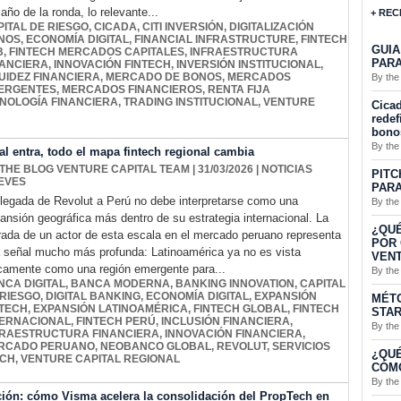
año de la ronda, lo relevante...
+ REC
PITAL DE RIESGO
,
CICADA
,
CITI INVERSIÓN
,
DIGITALIZACIÓN
NOS
,
ECONOMÍA DIGITAL
,
FINANCIAL INFRASTRUCTURE
,
FINTECH
GUIA
B
,
FINTECH MERCADOS CAPITALES
,
INFRAESTRUCTURA
PARA
NANCIERA
,
INNOVACIÓN FINTECH
,
INVERSIÓN INSTITUCIONAL
,
UIDEZ FINANCIERA
,
MERCADO DE BONOS
,
MERCADOS
By the
ERGENTES
,
MERCADOS FINANCIEROS
,
RENTA FIJA
NOLOGÍA FINANCIERA
,
TRADING INSTITUCIONAL
,
VENTURE
Cicad
redef
bono
By the
l entra, todo el mapa fintech regional cambia
 THE BLOG VENTURE CAPITAL TEAM
| 31/03/2026
|
NOTICIAS
PITC
EVES
PARA
llegada de Revolut a Perú no debe interpretarse como una
By the
ansión geográfica más dentro de su estrategia internacional. La
¿QUÉ
rada de un actor de esta escala en el mercado peruano representa
POR 
 señal mucho más profunda: Latinoamérica ya no es vista
VENT
camente como una región emergente para...
By the
NCA DIGITAL
,
BANCA MODERNA
,
BANKING INNOVATION
,
CAPITAL
 RIESGO
,
DIGITAL BANKING
,
ECONOMÍA DIGITAL
,
EXPANSIÓN
MÉTO
NTECH
,
EXPANSIÓN LATINOAMÉRICA
,
FINTECH GLOBAL
,
FINTECH
STA
TERNACIONAL
,
FINTECH PERÚ
,
INCLUSIÓN FINANCIERA
,
By the
FRAESTRUCTURA FINANCIERA
,
INNOVACIÓN FINANCIERA
,
RCADO PERUANO
,
NEOBANCO GLOBAL
,
REVOLUT
,
SERVICIOS
¿QUÉ
ECH
,
VENTURE CAPITAL REGIONAL
CÓMO
By the
ción: cómo Visma acelera la consolidación del PropTech en