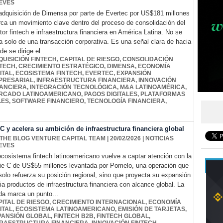
EVES
adquisición de Dimensa por parte de Evertec por US$181 millones
ca un movimiento clave dentro del proceso de consolidación del
tor fintech e infraestructura financiera en América Latina. No se
ta solo de una transacción corporativa. Es una señal clara de hacia
de se dirige el...
QUISICIÓN FINTECH
,
CAPITAL DE RIESGO
,
CONSOLIDACIÓN
NTECH
,
CRECIMIENTO ESTRATÉGICO
,
DIMENSA
,
ECONOMÍA
ITAL
,
ECOSISTEMA FINTECH
,
EVERTEC
,
EXPANSIÓN
PRESARIAL
,
INFRAESTRUCTURA FINANCIERA
,
INNOVACIÓN
NANCIERA
,
INTEGRACIÓN TECNOLÓGICA
,
M&A LATINOAMÉRICA
,
RCADO LATINOAMERICANO
,
PAGOS DIGITALES
,
PLATAFORMAS
LES
,
SOFTWARE FINANCIERO
,
TECNOLOGÍA FINANCIERA
,
 y acelera su ambición de infraestructura financiera global
 THE BLOG VENTURE CAPITAL TEAM
| 20/02/2026
|
NOTICIAS
EVES
ecosistema fintech latinoamericano vuelve a captar atención con la
ie C de US$55 millones levantada por Pomelo, una operación que
solo refuerza su posición regional, sino que proyecta su expansión
ia productos de infraestructura financiera con alcance global. La
da marca un punto...
PITAL DE RIESGO
,
CRECIMIENTO INTERNACIONAL
,
ECONOMÍA
ITAL
,
ECOSISTEMA LATINOAMERICANO
,
EMISIÓN DE TARJETAS
,
PANSIÓN GLOBAL
,
FINTECH B2B
,
FINTECH GLOBAL
,