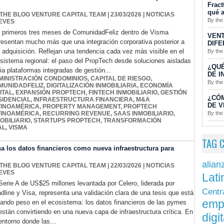
Fract
qué a
 THE BLOG VENTURE CAPITAL TEAM
| 23/03/2026
|
NOTICIAS
By the
EVES
 primeros tres meses de ComunidadFeliz dentro de Visma
VENT
resentan mucho más que una integración corporativa posterior a
DIFE
 adquisición. Reflejan una tendencia cada vez más visible en el
By the
sistema regional: el paso del PropTech desde soluciones aisladas
¿QUÉ
ia plataformas integradas de gestión...
DE I
MINISTRACIÓN CONDOMINIOS
,
CAPITAL DE RIESGO
,
By the
MUNIDADFELIZ
,
DIGITALIZACIÓN INMOBILIARIA
,
ECONOMÍA
ITAL
,
EXPANSIÓN PROPTECH
,
FINTECH INMOBILIARIO
,
GESTIÓN
¿CÓ
SIDENCIAL
,
INFRAESTRUCTURA FINANCIERA
,
M&A
DE V
TINOAMÉRICA
,
PROPERTY MANAGEMENT
,
PROPTECH
By the
TINOAMÉRICA
,
RECURRING REVENUE
,
SAAS INMOBILIARIO
,
OBILIARIO
,
STARTUPS PROPTECH
,
TRANSFORMACIÓN
AL
,
VISMA
TAG 
a los datos financieros como nueva infraestructura para
alian
 THE BLOG VENTURE CAPITAL TEAM
| 22/03/2026
|
NOTICIAS
EVES
Lati
Serie A de US$25 millones levantada por Celero, liderada por
Centr
dline y Visa, representa una validación clara de una tesis que está
emp
ando peso en el ecosistema: los datos financieros de las pymes
están convirtiendo en una nueva capa de infraestructura crítica. En
digit
entorno donde las...