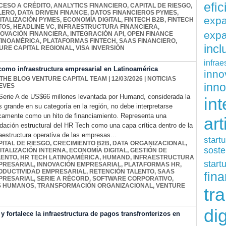
efi
CESO A CRÉDITO
,
ANALYTICS FINANCIERO
,
CAPITAL DE RIESGO
,
LERO
,
DATA DRIVEN FINANCE
,
DATOS FINANCIEROS PYMES
,
exp
ITALIZACIÓN PYMES
,
ECONOMÍA DIGITAL
,
FINTECH B2B
,
FINTECH
TOS
,
HEADLINE VC
,
INFRAESTRUCTURA FINANCIERA
,
expa
NOVACIÓN FINANCIERA
,
INTEGRACIÓN API
,
OPEN FINANCE
TINOAMÉRICA
,
PLATAFORMAS FINTECH
,
SAAS FINANCIERO
,
inc
URE CAPITAL REGIONAL
,
VISA INVERSIÓN
infrae
omo infraestructura empresarial en Latinoamérica
inn
 THE BLOG VENTURE CAPITAL TEAM
| 12/03/2026
|
NOTICIAS
inn
EVES
Serie A de US$66 millones levantada por Humand, considerada la
int
 grande en su categoría en la región, no debe interpretarse
camente como un hito de financiamiento. Representa una
art
idación estructural del HR Tech como una capa crítica dentro de la
raestructura operativa de las empresas...
start
PITAL DE RIESGO
,
CRECIMIENTO B2B
,
DATA ORGANIZACIONAL
,
soste
ITALIZACIÓN INTERNA
,
ECONOMÍA DIGITAL
,
GESTIÓN DE
LENTO
,
HR TECH LATINOAMÉRICA
,
HUMAND
,
INFRAESTRUCTURA
start
PRESARIAL
,
INNOVACIÓN EMPRESARIAL
,
PLATAFORMAS HR
,
ODUCTIVIDAD EMPRESARIAL
,
RETENCIÓN TALENTO
,
SAAS
fina
PRESARIAL
,
SERIE A RÉCORD
,
SOFTWARE CORPORATIVO
,
S HUMANOS
,
TRANSFORMACIÓN ORGANIZACIONAL
,
VENTURE
tr
dig
y fortalece la infraestructura de pagos transfronterizos en