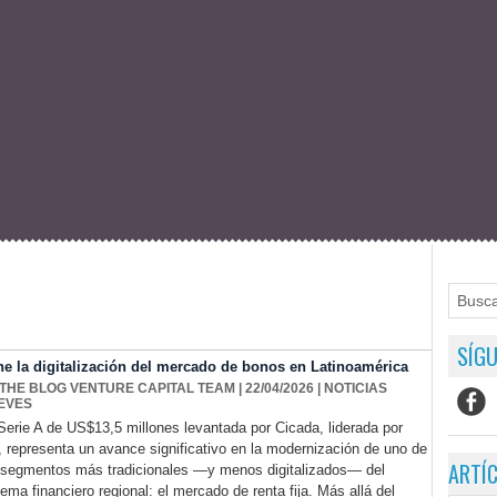
SÍGU
ne la digitalización del mercado de bonos en Latinoamérica
 THE BLOG VENTURE CAPITAL TEAM
| 22/04/2026
|
NOTICIAS
EVES
Serie A de US$13,5 millones levantada por Cicada, liderada por
i, representa un avance significativo en la modernización de uno de
ARTÍ
 segmentos más tradicionales —y menos digitalizados— del
tema financiero regional: el mercado de renta fija. Más allá del