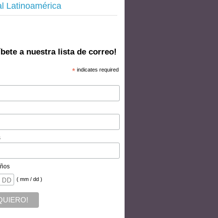
al Latinoamérica
bete a nuestra lista de correo!
*
indicates required
s
ños
( mm / dd )