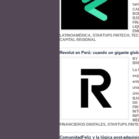
tam
CA
BO
B2
FI
LIQ
EM
LATINOAMÉRICA
,
STARTUPS FINTECH
,
TEC
CAPITAL REGIONAL
Revolut en Perú: cuando un gigante globa
BY
BR
La 
exp
ent
una
úni
BA
DE
FI
IN
IN
ME
FINANCIEROS DIGITALES
,
STARTUPS FINT
ComunidadFeliz y la lógica post-adquisi