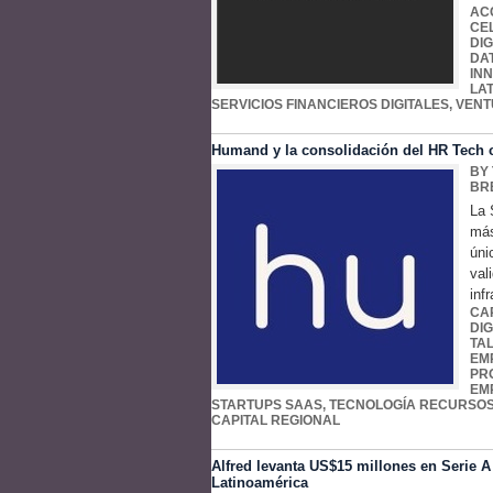
AC
CE
DIG
DA
IN
LA
SERVICIOS FINANCIEROS DIGITALES
,
VENT
Humand y la consolidación del HR Tech c
BY
BR
La 
más
úni
val
inf
CA
DIG
TA
EM
PR
EM
STARTUPS SAAS
,
TECNOLOGÍA RECURSO
CAPITAL REGIONAL
Alfred levanta US$15 millones en Serie A 
Latinoamérica