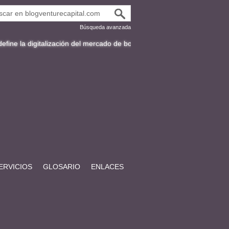
Búsqueda avanzada
alización del mercado de bonos en Latinoamérica
Fracttal y la expans
ERVICIOS
GLOSARIO
ENLACES