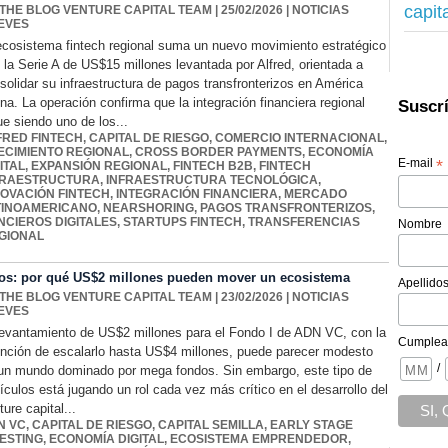
capit
 THE BLOG VENTURE CAPITAL TEAM
| 25/02/2026
|
NOTICIAS
EVES
ecosistema fintech regional suma un nuevo movimiento estratégico
 la Serie A de US$15 millones levantada por Alfred, orientada a
solidar su infraestructura de pagos transfronterizos en América
ina. La operación confirma que la integración financiera regional
Suscrí
ue siendo uno de los...
FRED FINTECH
,
CAPITAL DE RIESGO
,
COMERCIO INTERNACIONAL
,
ECIMIENTO REGIONAL
,
CROSS BORDER PAYMENTS
,
ECONOMÍA
E-mail
*
ITAL
,
EXPANSIÓN REGIONAL
,
FINTECH B2B
,
FINTECH
FRAESTRUCTURA
,
INFRAESTRUCTURA TECNOLÓGICA
,
NOVACIÓN FINTECH
,
INTEGRACIÓN FINANCIERA
,
MERCADO
TINOAMERICANO
,
NEARSHORING
,
PAGOS TRANSFRONTERIZOS
,
NCIEROS DIGITALES
,
STARTUPS FINTECH
,
TRANSFERENCIAS
Nombre
GIONAL
os: por qué US$2 millones pueden mover un ecosistema
Apellido
 THE BLOG VENTURE CAPITAL TEAM
| 23/02/2026
|
NOTICIAS
EVES
levantamiento de US$2 millones para el Fondo I de ADN VC, con la
Cumplea
ención de escalarlo hasta US$4 millones, puede parecer modesto
/
un mundo dominado por mega fondos. Sin embargo, este tipo de
ículos está jugando un rol cada vez más crítico en el desarrollo del
ture capital...
N VC
,
CAPITAL DE RIESGO
,
CAPITAL SEMILLA
,
EARLY STAGE
VESTING
,
ECONOMÍA DIGITAL
,
ECOSISTEMA EMPRENDEDOR
,