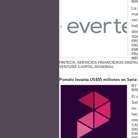
BR
La 
mar
sec
tra
dón
AD
FI
DIG
EM
FI
ME
FINTECH
,
SERVICIOS FINANCIEROS DIGITA
VENTURE CAPITAL REGIONAL
Pomelo levanta US$55 millones en Serie C
BY
BR
El 
Ser
no 
hac
ron
CA
DIG
EX