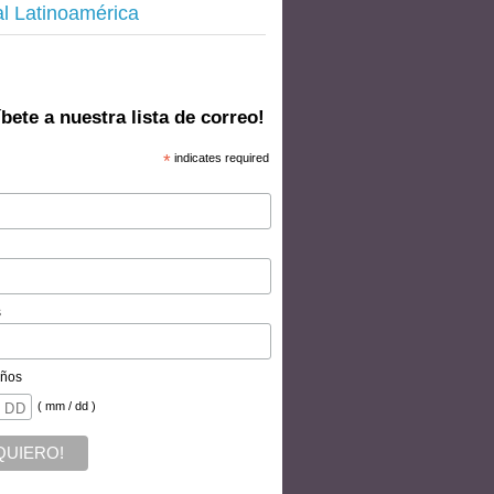
al Latinoamérica
bete a nuestra lista de correo!
*
indicates required
s
ños
( mm / dd )