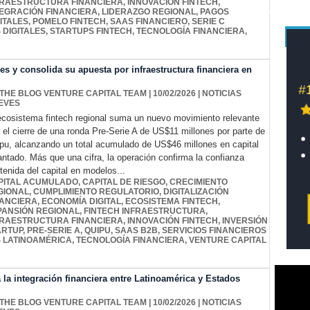
FRAESTRUCTURA FINANCIERA
,
INNOVACIÓN FINTECH
,
TEGRACIÓN FINANCIERA
,
LIDERAZGO REGIONAL
,
PAGOS
ITALES
,
POMELO FINTECH
,
SAAS FINANCIERO
,
SERIE C
 DIGITALES
,
STARTUPS FINTECH
,
TECNOLOGÍA FINANCIERA
,
es y consolida su apuesta por infraestructura financiera en
 THE BLOG VENTURE CAPITAL TEAM
| 10/02/2026
|
NOTICIAS
EVES
ecosistema fintech regional suma un nuevo movimiento relevante
 el cierre de una ronda Pre-Serie A de US$11 millones por parte de
pu, alcanzando un total acumulado de US$46 millones en capital
antado. Más que una cifra, la operación confirma la confianza
tenida del capital en modelos...
PITAL ACUMULADO
,
CAPITAL DE RIESGO
,
CRECIMIENTO
GIONAL
,
CUMPLIMIENTO REGULATORIO
,
DIGITALIZACIÓN
NANCIERA
,
ECONOMÍA DIGITAL
,
ECOSISTEMA FINTECH
,
PANSIÓN REGIONAL
,
FINTECH INFRAESTRUCTURA
,
FRAESTRUCTURA FINANCIERA
,
INNOVACIÓN FINTECH
,
INVERSIÓN
ARTUP
,
PRE-SERIE A
,
QUIPU
,
SAAS B2B
,
SERVICIOS FINANCIEROS
 LATINOAMÉRICA
,
TECNOLOGÍA FINANCIERA
,
VENTURE CAPITAL
 la integración financiera entre Latinoamérica y Estados
 THE BLOG VENTURE CAPITAL TEAM
| 10/02/2026
|
NOTICIAS