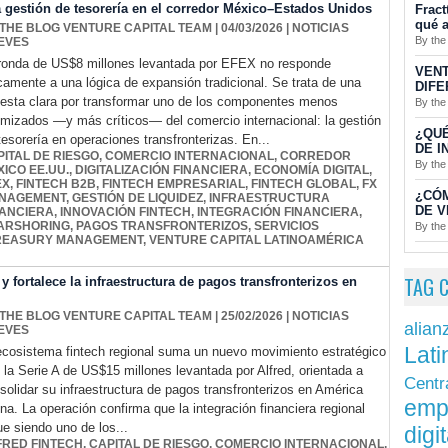
a gestión de tesorería en el corredor México–Estados Unidos
Fract
qué a
 THE BLOG VENTURE CAPITAL TEAM
| 04/03/2026
|
NOTICIAS
By the
EVES
ronda de US$8 millones levantada por EFEX no responde
VENT
camente a una lógica de expansión tradicional. Se trata de una
DIFE
esta clara por transformar uno de los componentes menos
By the
imizados —y más críticos— del comercio internacional: la gestión
¿QUÉ
tesorería en operaciones transfronterizas. En...
DE I
PITAL DE RIESGO
,
COMERCIO INTERNACIONAL
,
CORREDOR
By the
ICO EE.UU.
,
DIGITALIZACIÓN FINANCIERA
,
ECONOMÍA DIGITAL
,
EX
,
FINTECH B2B
,
FINTECH EMPRESARIAL
,
FINTECH GLOBAL
,
FX
¿CÓ
NAGEMENT
,
GESTIÓN DE LIQUIDEZ
,
INFRAESTRUCTURA
DE V
NANCIERA
,
INNOVACIÓN FINTECH
,
INTEGRACIÓN FINANCIERA
,
ARSHORING
,
PAGOS TRANSFRONTERIZOS
,
SERVICIOS
By the
REASURY MANAGEMENT
,
VENTURE CAPITAL LATINOAMÉRICA
TAG 
y fortalece la infraestructura de pagos transfronterizos en
 THE BLOG VENTURE CAPITAL TEAM
| 25/02/2026
|
NOTICIAS
alian
EVES
Lati
ecosistema fintech regional suma un nuevo movimiento estratégico
 la Serie A de US$15 millones levantada por Alfred, orientada a
Centr
solidar su infraestructura de pagos transfronterizos en América
emp
ina. La operación confirma que la integración financiera regional
ue siendo uno de los...
digit
FRED FINTECH
,
CAPITAL DE RIESGO
,
COMERCIO INTERNACIONAL
,