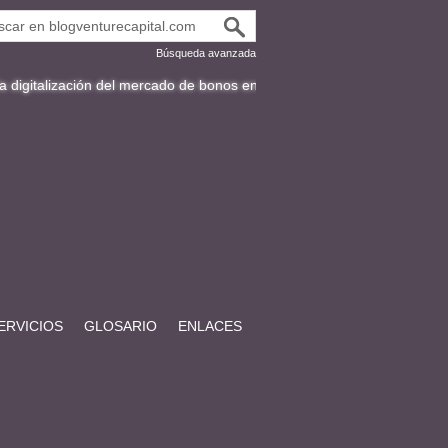
Búsqueda avanzada
ón del mercado de bonos en Latinoamérica
Fracttal y la expansión int
ERVICIOS
GLOSARIO
ENLACES