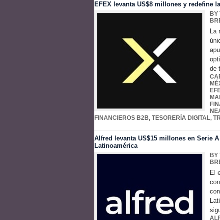
EFEX levanta US$8 millones y redefine l
BY
BR
La 
úni
apu
opt
de 
CA
MÉX
EF
MA
FI
NE
FINANCIEROS B2B
,
TESORERÍA DIGITAL
,
T
Alfred levanta US$15 millones en Serie A 
Latinoamérica
BY
BR
El 
con
con
Lat
sig
AL