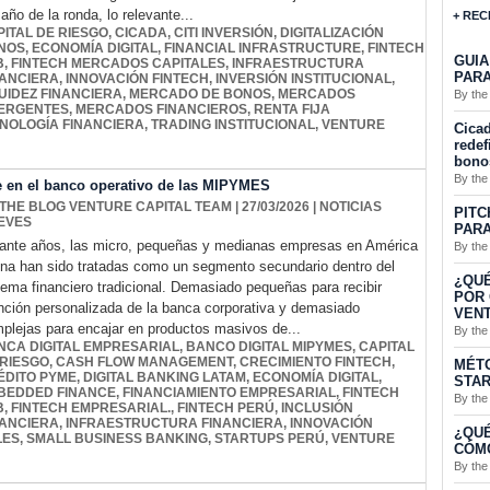
año de la ronda, lo relevante...
+ REC
PITAL DE RIESGO
,
CICADA
,
CITI INVERSIÓN
,
DIGITALIZACIÓN
NOS
,
ECONOMÍA DIGITAL
,
FINANCIAL INFRASTRUCTURE
,
FINTECH
GUIA
B
,
FINTECH MERCADOS CAPITALES
,
INFRAESTRUCTURA
PARA
NANCIERA
,
INNOVACIÓN FINTECH
,
INVERSIÓN INSTITUCIONAL
,
UIDEZ FINANCIERA
,
MERCADO DE BONOS
,
MERCADOS
By the
ERGENTES
,
MERCADOS FINANCIEROS
,
RENTA FIJA
NOLOGÍA FINANCIERA
,
TRADING INSTITUCIONAL
,
VENTURE
Cicad
redef
bono
By the
se en el banco operativo de las MIPYMES
 THE BLOG VENTURE CAPITAL TEAM
| 27/03/2026
|
NOTICIAS
PITC
EVES
PARA
ante años, las micro, pequeñas y medianas empresas en América
By the
ina han sido tratadas como un segmento secundario dentro del
¿QUÉ
tema financiero tradicional. Demasiado pequeñas para recibir
POR 
nción personalizada de la banca corporativa y demasiado
VENT
plejas para encajar en productos masivos de...
By the
NCA DIGITAL EMPRESARIAL
,
BANCO DIGITAL MIPYMES
,
CAPITAL
 RIESGO
,
CASH FLOW MANAGEMENT
,
CRECIMIENTO FINTECH
,
MÉTO
ÉDITO PYME
,
DIGITAL BANKING LATAM
,
ECONOMÍA DIGITAL
,
STA
BEDDED FINANCE
,
FINANCIAMIENTO EMPRESARIAL
,
FINTECH
By the
B
,
FINTECH EMPRESARIAL.
,
FINTECH PERÚ
,
INCLUSIÓN
NANCIERA
,
INFRAESTRUCTURA FINANCIERA
,
INNOVACIÓN
¿QUÉ
LES
,
SMALL BUSINESS BANKING
,
STARTUPS PERÚ
,
VENTURE
CÓMO
By the