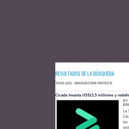
RESULTADOS DE LA BÚSQUEDA
TAGS (20) : INNOVACIÓN FINTECH
Cicada levanta US$13,5 millones y redefi
BY
BR
La 
Cit
los
sis