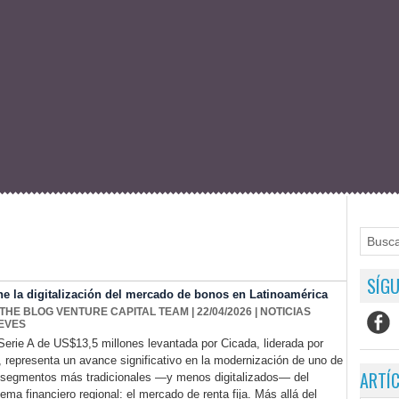
SÍGU
ne la digitalización del mercado de bonos en Latinoamérica
 THE BLOG VENTURE CAPITAL TEAM
| 22/04/2026
|
NOTICIAS
EVES
Serie A de US$13,5 millones levantada por Cicada, liderada por
i, representa un avance significativo en la modernización de uno de
ARTÍ
 segmentos más tradicionales —y menos digitalizados— del
tema financiero regional: el mercado de renta fija. Más allá del