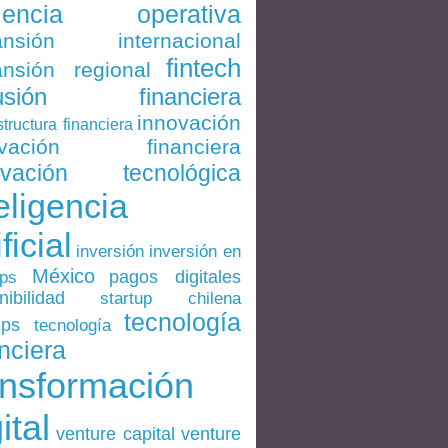
ciencia operativa
ansión internacional
fintech
nsión regional
lusión financiera
innovación
structura financiera
ovación financiera
ovación tecnológica
eligencia
ificial
inversión en
inversión
México
pagos digitales
ups
nibilidad
startup chilena
tecnología
ups
tecnología
nciera
ansformación
ital
venture
venture capital