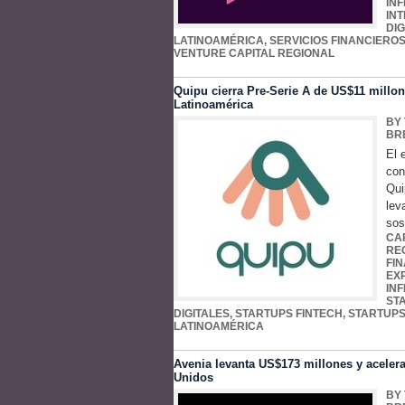
IN
IN
DIG
LATINOAMÉRICA
,
SERVICIOS FINANCIEROS
VENTURE CAPITAL REGIONAL
Quipu cierra Pre-Serie A de US$11 millon
Latinoamérica
BY
BR
El 
con
Qui
lev
sos
CA
RE
FI
EX
IN
ST
DIGITALES
,
STARTUPS FINTECH
,
STARTUPS
LATINOAMÉRICA
Avenia levanta US$173 millones y acelera
Unidos
BY