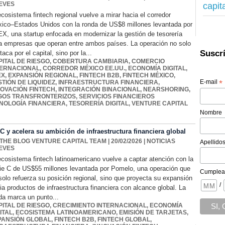
capit
EVES
ecosistema fintech regional vuelve a mirar hacia el corredor
ico–Estados Unidos con la ronda de US$8 millones levantada por
X, una startup enfocada en modernizar la gestión de tesorería
a empresas que operan entre ambos países. La operación no solo
Suscrí
taca por el capital, sino por la...
PITAL DE RIESGO
,
COBERTURA CAMBIARIA
,
COMERCIO
TERNACIONAL
,
CORREDOR MÉXICO EE.UU.
,
ECONOMÍA DIGITAL
,
EX
,
EXPANSIÓN REGIONAL
,
FINTECH B2B
,
FINTECH MÉXICO
,
E-mail
*
TIÓN DE LIQUIDEZ
,
INFRAESTRUCTURA FINANCIERA
,
NOVACIÓN FINTECH
,
INTEGRACIÓN BINACIONAL
,
NEARSHORING
,
GOS TRANSFRONTERIZOS
,
SERVICIOS FINANCIEROS
NOLOGÍA FINANCIERA
,
TESORERÍA DIGITAL
,
VENTURE CAPITAL
Nombre
 y acelera su ambición de infraestructura financiera global
 THE BLOG VENTURE CAPITAL TEAM
| 20/02/2026
|
NOTICIAS
Apellido
EVES
ecosistema fintech latinoamericano vuelve a captar atención con la
ie C de US$55 millones levantada por Pomelo, una operación que
Cumplea
solo refuerza su posición regional, sino que proyecta su expansión
/
ia productos de infraestructura financiera con alcance global. La
da marca un punto...
PITAL DE RIESGO
,
CRECIMIENTO INTERNACIONAL
,
ECONOMÍA
ITAL
,
ECOSISTEMA LATINOAMERICANO
,
EMISIÓN DE TARJETAS
,
PANSIÓN GLOBAL
,
FINTECH B2B
,
FINTECH GLOBAL
,