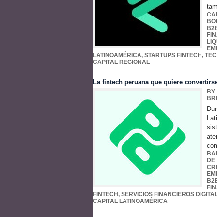
tam
CA
BO
B2
FI
LIQ
EM
LATINOAMÉRICA
,
STARTUPS FINTECH
,
TEC
CAPITAL REGIONAL
La fintech peruana que quiere convertir
BY
BR
Dur
Lat
sis
ate
com
BA
DE
CR
EM
B2
FI
FINTECH
,
SERVICIOS FINANCIEROS DIGITA
CAPITAL LATINOAMÉRICA