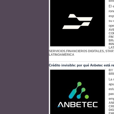
BR
El 
ron
esp
su 
ope
AV
CO
FI
BR
IN
LA
SERVICIOS FINANCIEROS DIGITALES
,
STAR
LATINOAMÉRICA
Crédito invisible: por qué Anbetec está r
BY
BR
La 
apu
est
par
emp
AN
CR
DIG
EM