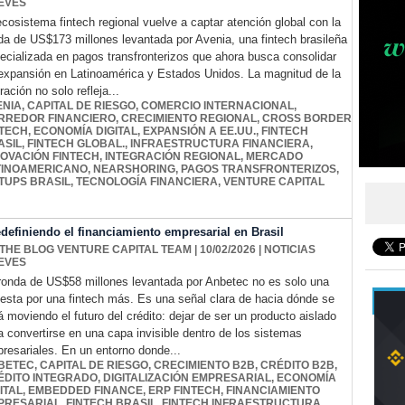
EVES
ecosistema fintech regional vuelve a captar atención global con la
da de US$173 millones levantada por Avenia, una fintech brasileña
ecializada en pagos transfronterizos que ahora busca consolidar
expansión en Latinoamérica y Estados Unidos. La magnitud de la
ración no solo refleja...
ENIA
,
CAPITAL DE RIESGO
,
COMERCIO INTERNACIONAL
,
RREDOR FINANCIERO
,
CRECIMIENTO REGIONAL
,
CROSS BORDER
NTECH
,
ECONOMÍA DIGITAL
,
EXPANSIÓN A EE.UU.
,
FINTECH
ASIL
,
FINTECH GLOBAL.
,
INFRAESTRUCTURA FINANCIERA
,
NOVACIÓN FINTECH
,
INTEGRACIÓN REGIONAL
,
MERCADO
TINOAMERICANO
,
NEARSHORING
,
PAGOS TRANSFRONTERIZOS
,
TUPS BRASIL
,
TECNOLOGÍA FINANCIERA
,
VENTURE CAPITAL
edefiniendo el financiamiento empresarial en Brasil
 THE BLOG VENTURE CAPITAL TEAM
| 10/02/2026
|
NOTICIAS
EVES
ronda de US$58 millones levantada por Anbetec no es solo una
esta por una fintech más. Es una señal clara de hacia dónde se
á moviendo el futuro del crédito: dejar de ser un producto aislado
a convertirse en una capa invisible dentro de los sistemas
resariales. En un entorno donde...
BETEC
,
CAPITAL DE RIESGO
,
CRECIMIENTO B2B
,
CRÉDITO B2B
,
ÉDITO INTEGRADO
,
DIGITALIZACIÓN EMPRESARIAL
,
ECONOMÍA
ITAL
,
EMBEDDED FINANCE
,
ERP FINTECH
,
FINANCIAMIENTO
PRESARIAL
,
FINTECH BRASIL
,
FINTECH INFRAESTRUCTURA
,