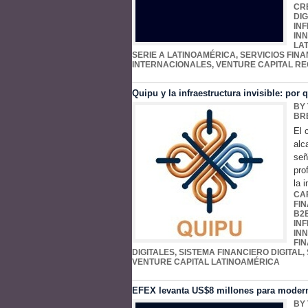
CR
DIG
IN
IN
LA
SERIE A LATINOAMÉRICA
,
SERVICIOS FINA
INTERNACIONALES
,
VENTURE CAPITAL RE
Quipu y la infraestructura invisible: por
BY
BR
El 
alc
señ
pro
la 
CA
FI
B2
IN
IN
FI
DIGITALES
,
SISTEMA FINANCIERO DIGITAL
,
VENTURE CAPITAL LATINOAMÉRICA
EFEX levanta US$8 millones para moderni
BY