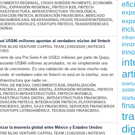
efi
ECIMIENTO REGIONAL
,
CROSS BORDER PAYMENTS
,
ECONOMÍA
ITAL
,
EXPANSIÓN REGIONAL
,
FINTECH B2B
,
FINTECH
exp
FRAESTRUCTURA
,
INFRAESTRUCTURA TECNOLÓGICA
,
NOVACIÓN FINTECH
,
INTEGRACIÓN FINANCIERA
,
MERCADO
expa
TINOAMERICANO
,
NEARSHORING
,
PAGOS TRANSFRONTERIZOS
,
NCIEROS DIGITALES
,
STARTUPS FINTECH
,
TRANSFERENCIAS
inc
GIONAL
infrae
 qué US$46 millones apuntan al verdadero núcleo del fintech
inn
 THE BLOG VENTURE CAPITAL TEAM
| 23/02/2026
|
NOTICIAS
inn
EVES
cierre de una Pre-Serie A de US$11 millones por parte de Quipu,
int
anzando US$46 millones acumulados, no es simplemente una
al de crecimiento. Es una validación de una tesis mucho más
art
funda: el verdadero valor en fintech no está en la interfaz, sino en
infraestructura que nadie ve....
start
PITAL DE RIESGO
,
CRECIMIENTO B2B
,
DIGITALIZACIÓN
soste
NANCIERA
,
ECONOMÍA DIGITAL
,
EXPANSIÓN REGIONAL
,
FINTECH
B
,
FINTECH INFRAESTRUCTURA
,
FINTECH INVISIBLE
,
start
FRAESTRUCTURA DIGITAL
,
INFRAESTRUCTURA FINANCIERA
,
NOVACIÓN FINTECH
,
INTEGRACIÓN FINTECH
,
PLATAFORMAS
fina
NANCIERAS
,
QUIPU
,
SAAS FINANCIERO
,
SERVICIOS FINANCIEROS
STARTUPS LATINOAMÉRICA
,
TECNOLOGÍA FINANCIERA
,
tr
dig
zar la tesorería global entre México y Estados Unidos
 THE BLOG VENTURE CAPITAL TEAM
| 21/02/2026
|
NOTICIAS