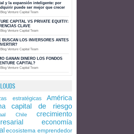
tal y la expansión inteligente: por
dquirir puede ser mejor que crecer
 Blog Venture Capital Team
URE CAPITAL VS PRIVATE EQUITIY:
RENCIAS CLAVE
 Blog Venture Capital Team
 BUSCAN LOS INVERSORES ANTES
NVERTIR?
 Blog Venture Capital Team
MO GANAN DINERO LOS FONDOS
ENTURE CAPITAL?
 Blog Venture Capital Team
CLOUDS
América
zas estratégicas
capital de riesgo
na
crecimiento
Chile
aal
economía
resarial
al
ecosistema emprendedor