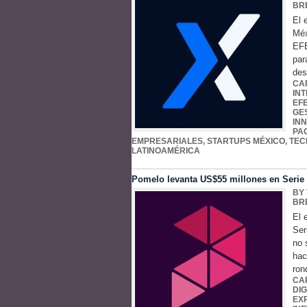
BR
El 
Méx
EFE
par
des
CA
IN
EF
GES
IN
PA
EMPRESARIALES
,
STARTUPS MÉXICO
,
TEC
LATINOAMÉRICA
Pomelo levanta US$55 millones en Serie C
BY
BR
El 
Ser
no 
hac
ron
CA
DIG
EX