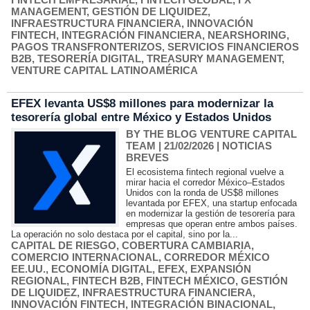
MANAGEMENT
,
GESTIÓN DE LIQUIDEZ
,
INFRAESTRUCTURA FINANCIERA
,
INNOVACIÓN
FINTECH
,
INTEGRACIÓN FINANCIERA
,
NEARSHORING
,
PAGOS TRANSFRONTERIZOS
,
SERVICIOS FINANCIEROS
B2B
,
TESORERÍA DIGITAL
,
TREASURY MANAGEMENT
,
VENTURE CAPITAL LATINOAMÉRICA
EFEX levanta US$8 millones para modernizar la
tesorería global entre México y Estados Unidos
BY THE BLOG VENTURE CAPITAL
TEAM
| 21/02/2026
|
NOTICIAS
BREVES
El ecosistema fintech regional vuelve a
mirar hacia el corredor México–Estados
Unidos con la ronda de US$8 millones
levantada por EFEX, una startup enfocada
en modernizar la gestión de tesorería para
empresas que operan entre ambos países.
La operación no solo destaca por el capital, sino por la...
CAPITAL DE RIESGO
,
COBERTURA CAMBIARIA
,
COMERCIO INTERNACIONAL
,
CORREDOR MÉXICO
EE.UU.
,
ECONOMÍA DIGITAL
,
EFEX
,
EXPANSIÓN
REGIONAL
,
FINTECH B2B
,
FINTECH MÉXICO
,
GESTIÓN
DE LIQUIDEZ
,
INFRAESTRUCTURA FINANCIERA
,
INNOVACIÓN FINTECH
,
INTEGRACIÓN BINACIONAL
,