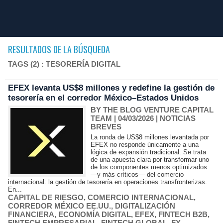
RESULTADOS DE LA BÚSQUEDA
TAGS (2) : TESORERÍA DIGITAL
EFEX levanta US$8 millones y redefine la gestión de
tesorería en el corredor México–Estados Unidos
BY THE BLOG VENTURE CAPITAL
TEAM
| 04/03/2026
|
NOTICIAS
BREVES
La ronda de US$8 millones levantada por
EFEX no responde únicamente a una
lógica de expansión tradicional. Se trata
de una apuesta clara por transformar uno
de los componentes menos optimizados
—y más críticos— del comercio
internacional: la gestión de tesorería en operaciones transfronterizas.
En...
CAPITAL DE RIESGO
,
COMERCIO INTERNACIONAL
,
CORREDOR MÉXICO EE.UU.
,
DIGITALIZACIÓN
FINANCIERA
,
ECONOMÍA DIGITAL
,
EFEX
,
FINTECH B2B
,
FINTECH EMPRESARIAL
,
FINTECH GLOBAL
,
FX