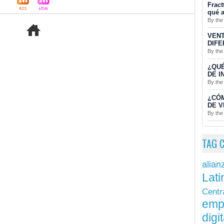
Fract
qué a
By the
VENT
DIFE
By the
¿QUÉ
DE I
By the
¿CÓ
DE V
By the
TAG 
alian
Lati
Centr
emp
digit