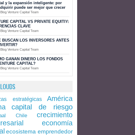
tal y la expansión inteligente: por
dquirir puede ser mejor que crecer
 Blog Venture Capital Team
URE CAPITAL VS PRIVATE EQUITIY:
RENCIAS CLAVE
 Blog Venture Capital Team
 BUSCAN LOS INVERSORES ANTES
NVERTIR?
 Blog Venture Capital Team
MO GANAN DINERO LOS FONDOS
ENTURE CAPITAL?
 Blog Venture Capital Team
CLOUDS
América
zas estratégicas
capital de riesgo
na
crecimiento
Chile
aal
economía
resarial
al
ecosistema emprendedor