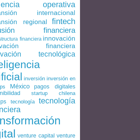
ciencia operativa
ansión internacional
fintech
nsión regional
lusión financiera
innovación
structura financiera
ovación financiera
ovación tecnológica
eligencia
ificial
inversión en
inversión
México
pagos digitales
ups
nibilidad
startup chilena
tecnología
ups
tecnología
nciera
ansformación
ital
venture
venture capital