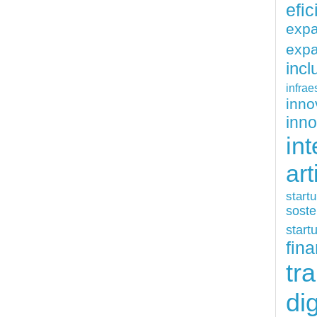
efi
exp
expa
inc
infrae
inn
inn
int
art
start
soste
start
fina
tr
dig