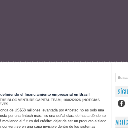
SÍGU
edefiniendo el financiamiento empresarial en Brasil
 THE BLOG VENTURE CAPITAL TEAM
| 10/02/2026
|
NOTICIAS
EVES
ronda de US$58 millones levantada por Anbetec no es solo una
esta por una fintech más. Es una señal clara de hacia dónde se
ARTÍ
á moviendo el futuro del crédito: dejar de ser un producto aislado
a convertirse en una capa invisible dentro de los sistemas