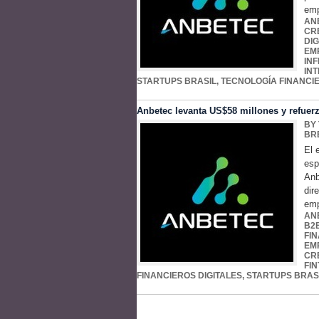
emp
AN
CR
DIG
EM
IN
IN
STARTUPS BRASIL
,
TECNOLOGÍA FINANCI
Anbetec levanta US$58 millones y refuerz
BY
BR
El 
esp
Anb
dir
emp
AN
B2
FI
EM
CRE
FI
FINANCIEROS DIGITALES
,
STARTUPS BRAS