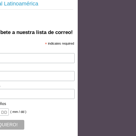
al Latinoamérica
bete a nuestra lista de correo!
*
indicates required
s
ños
( mm / dd )