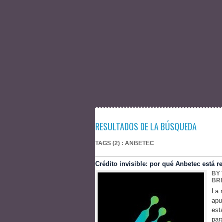
RESULTADOS DE LA BÚSQUEDA
TAGS (2) : ANBETEC
Crédito invisible: por qué Anbetec está r
BY
BR
La 
apu
est
par