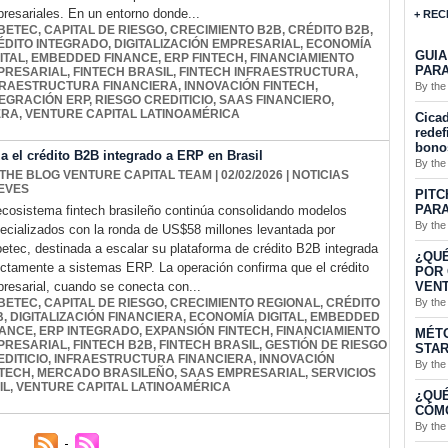
resariales. En un entorno donde...
+ REC
BETEC
,
CAPITAL DE RIESGO
,
CRECIMIENTO B2B
,
CRÉDITO B2B
,
ÉDITO INTEGRADO
,
DIGITALIZACIÓN EMPRESARIAL
,
ECONOMÍA
GUIA
ITAL
,
EMBEDDED FINANCE
,
ERP FINTECH
,
FINANCIAMIENTO
PARA
PRESARIAL
,
FINTECH BRASIL
,
FINTECH INFRAESTRUCTURA
,
FRAESTRUCTURA FINANCIERA
,
INNOVACIÓN FINTECH
,
By the
TEGRACIÓN ERP
,
RIESGO CREDITICIO
,
SAAS FINANCIERO
,
ERA
,
VENTURE CAPITAL LATINOAMÉRICA
Cicad
redef
bono
a el crédito B2B integrado a ERP en Brasil
By the
 THE BLOG VENTURE CAPITAL TEAM
| 02/02/2026
|
NOTICIAS
EVES
PITC
PARA
ecosistema fintech brasileño continúa consolidando modelos
By the
ecializados con la ronda de US$58 millones levantada por
etec, destinada a escalar su plataforma de crédito B2B integrada
¿QUÉ
ectamente a sistemas ERP. La operación confirma que el crédito
POR 
VENT
resarial, cuando se conecta con...
By the
BETEC
,
CAPITAL DE RIESGO
,
CRECIMIENTO REGIONAL
,
CRÉDITO
B
,
DIGITALIZACIÓN FINANCIERA
,
ECONOMÍA DIGITAL
,
EMBEDDED
NANCE
,
ERP INTEGRADO
,
EXPANSIÓN FINTECH
,
FINANCIAMIENTO
MÉTO
PRESARIAL
,
FINTECH B2B
,
FINTECH BRASIL
,
GESTIÓN DE RIESGO
STA
DITICIO
,
INFRAESTRUCTURA FINANCIERA
,
INNOVACIÓN
By the
NTECH
,
MERCADO BRASILEÑO
,
SAAS EMPRESARIAL
,
SERVICIOS
IL
,
VENTURE CAPITAL LATINOAMÉRICA
¿QUÉ
CÓMO
By the