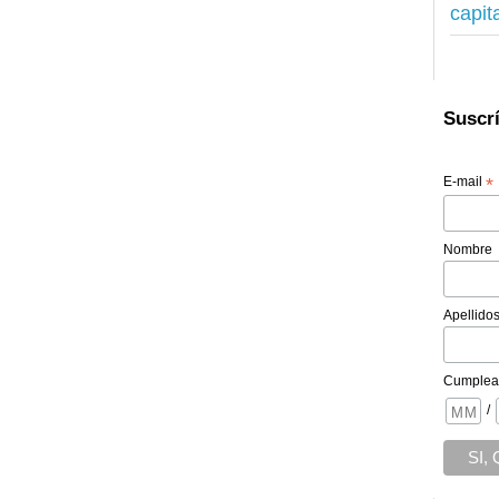
capit
Suscrí
E-mail
*
Nombre
Apellido
Cumplea
/