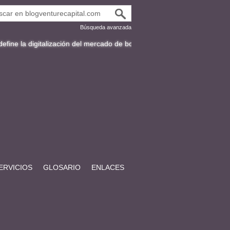
Búsqueda avanzada
italización del mercado de bonos en Latinoamérica
Fracttal y la expa
ERVICIOS
GLOSARIO
ENLACES