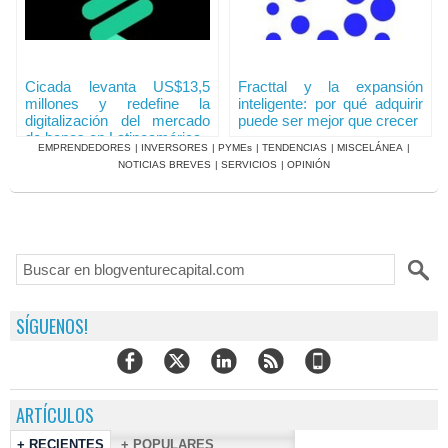
Cicada levanta US$13,5
Fracttal y la expansión
millones y redefine la
inteligente: por qué adquirir
digitalización del mercado
puede ser mejor que crecer
de bonos en Latinoamérica
EMPRENDEDORES
|
INVERSORES
|
PYMEs
|
TENDENCIAS
|
MISCELÁNEA
|
NOTICIAS BREVES
|
SERVICIOS
|
OPINIÓN
SÍGUENOS!
ARTÍCULOS
+ RECIENTES
+ POPULARES