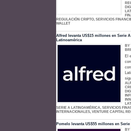
RE
DIG
LA
FI
REGULACIÓN CRIPTO
,
SERVICIOS FINANCI
WALLET
Alfred levanta US$15 millones en Serie A 
Latinoamérica
BY
BR
El 
con
con
Lat
sig
AL
CR
DIG
IN
IN
LA
SERIE A LATINOAMÉRICA
,
SERVICIOS FINA
INTERNACIONALES
,
VENTURE CAPITAL RE
Pomelo levanta US$55 millones en Serie C
BY