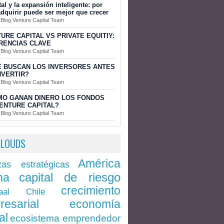
tal y la expansión inteligente: por
dquirir puede ser mejor que crecer
 Blog Venture Capital Team
URE CAPITAL VS PRIVATE EQUITIY:
RENCIAS CLAVE
 Blog Venture Capital Team
 BUSCAN LOS INVERSORES ANTES
NVERTIR?
 Blog Venture Capital Team
MO GANAN DINERO LOS FONDOS
ENTURE CAPITAL?
 Blog Venture Capital Team
CLOUDS
América
zas estratégicas
capital de riesgo
na
crecimiento
Chile
aal
economía
resarial
al
ecosistema emprendedor