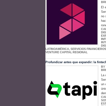
BR
El 
Ser
no 
hac
ron
CA
DIG
EX
IN
IN
DIG
LATINOAMÉRICA
,
SERVICIOS FINANCIEROS
VENTURE CAPITAL REGIONAL
Profundizar antes que expandir: la fint
BY
BR
La 
Ser
un 
úni
den
CA
SO
ES