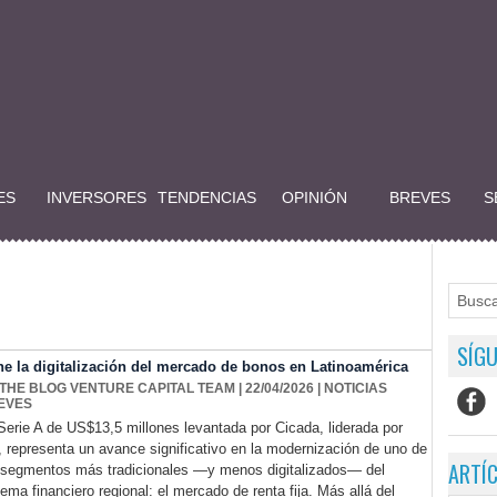
ES
INVERSORES
TENDENCIAS
OPINIÓN
BREVES
S
SÍGU
ne la digitalización del mercado de bonos en Latinoamérica
 THE BLOG VENTURE CAPITAL TEAM
| 22/04/2026
|
NOTICIAS
EVES
Serie A de US$13,5 millones levantada por Cicada, liderada por
i, representa un avance significativo en la modernización de uno de
ARTÍ
 segmentos más tradicionales —y menos digitalizados— del
tema financiero regional: el mercado de renta fija. Más allá del