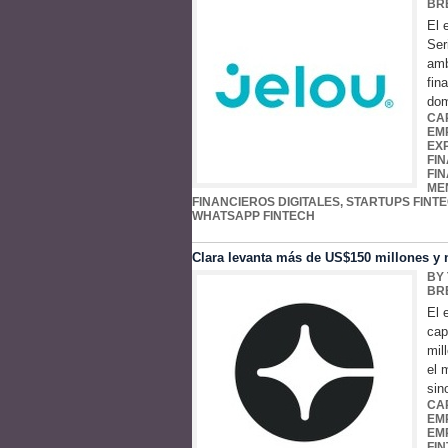
BR
El 
Ser
amb
fin
dom
CA
EM
EX
FI
FI
ME
FINANCIEROS DIGITALES
,
STARTUPS FINT
WHATSAPP FINTECH
Clara levanta más de US$150 millones y
BY
BR
El 
cap
mil
el 
sin
CA
EM
EM
FI