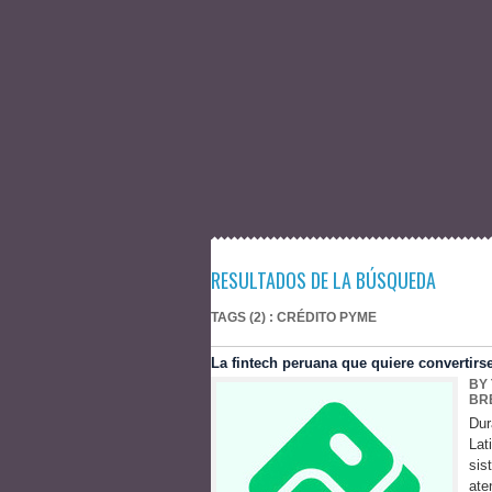
RESULTADOS DE LA BÚSQUEDA
TAGS (2) : CRÉDITO PYME
La fintech peruana que quiere convertir
BY
BR
Dur
Lat
sis
ate