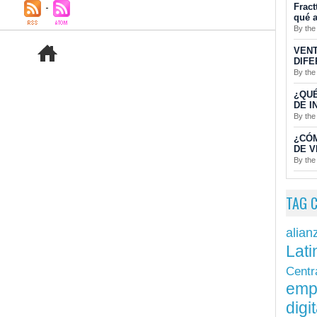
Fract
qué a
By the
VENT
DIFE
By the
¿QUÉ
DE I
By the
¿CÓ
DE V
By the
TAG 
alian
Lati
Centr
emp
digit