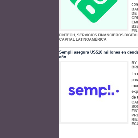
com
BA
DE
CR
EM
B2
FI
FINTECH
,
SERVICIOS FINANCIEROS DIGITA
CAPITAL LATINOAMÉRICA
Sempli asegura US$10 millones en deuda 
año
BY
BR
La 
par
med
exp
de 
CA
SO
FI
PR
RIE
EC