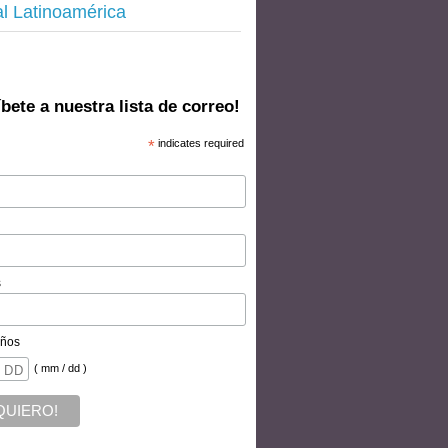
al Latinoamérica
bete a nuestra lista de correo!
*
indicates required
s
ños
( mm / dd )