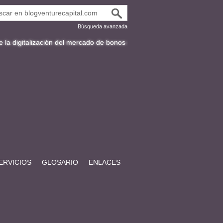
Búsqueda avanzada
ización del mercado de bonos en Latinoamérica
Fracttal y la expansión
ERVICIOS
GLOSARIO
ENLACES