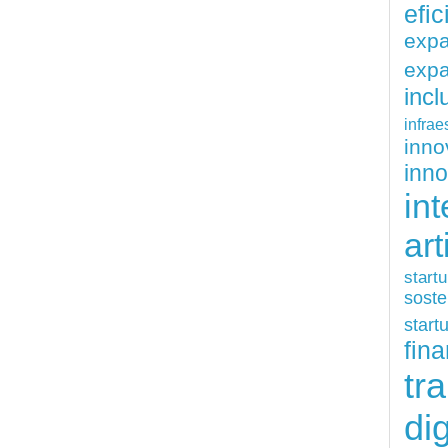
efi
exp
expa
inc
infrae
inn
inn
int
art
start
soste
start
fina
tr
dig