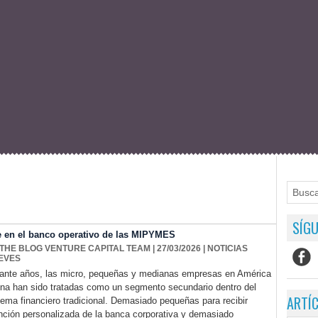
SÍGU
se en el banco operativo de las MIPYMES
 THE BLOG VENTURE CAPITAL TEAM
| 27/03/2026
|
NOTICIAS
EVES
ante años, las micro, pequeñas y medianas empresas en América
ina han sido tratadas como un segmento secundario dentro del
ARTÍ
tema financiero tradicional. Demasiado pequeñas para recibir
nción personalizada de la banca corporativa y demasiado