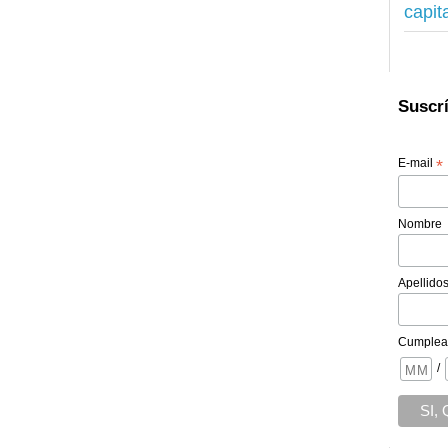
capit
Suscrí
E-mail
*
Nombre
Apellido
Cumplea
/