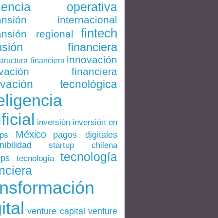
ciencia operativa
ansión internacional
fintech
nsión regional
lusión financiera
innovación
structura financiera
ovación financiera
ovación tecnológica
eligencia
ificial
inversión en
inversión
México
pagos digitales
ups
nibilidad
startup chilena
tecnología
ups
tecnología
nciera
ansformación
ital
venture
venture capital