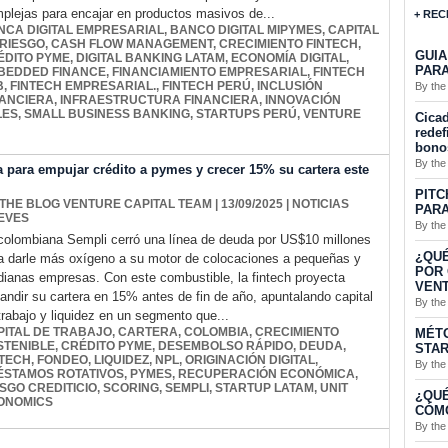
plejas para encajar en productos masivos de...
+ REC
NCA DIGITAL EMPRESARIAL
,
BANCO DIGITAL MIPYMES
,
CAPITAL
 RIESGO
,
CASH FLOW MANAGEMENT
,
CRECIMIENTO FINTECH
,
GUIA
ÉDITO PYME
,
DIGITAL BANKING LATAM
,
ECONOMÍA DIGITAL
,
PARA
BEDDED FINANCE
,
FINANCIAMIENTO EMPRESARIAL
,
FINTECH
B
,
FINTECH EMPRESARIAL.
,
FINTECH PERÚ
,
INCLUSIÓN
By the
NANCIERA
,
INFRAESTRUCTURA FINANCIERA
,
INNOVACIÓN
LES
,
SMALL BUSINESS BANKING
,
STARTUPS PERÚ
,
VENTURE
Cicad
redef
bono
By the
para empujar crédito a pymes y crecer 15% su cartera este
PITC
 THE BLOG VENTURE CAPITAL TEAM
| 13/09/2025
|
NOTICIAS
PARA
EVES
By the
colombiana Sempli cerró una línea de deuda por US$10 millones
¿QUÉ
a darle más oxígeno a su motor de colocaciones a pequeñas y
POR 
ianas empresas. Con este combustible, la fintech proyecta
VENT
andir su cartera en 15% antes de fin de año, apuntalando capital
By the
trabajo y liquidez en un segmento que...
PITAL DE TRABAJO
,
CARTERA
,
COLOMBIA
,
CRECIMIENTO
MÉTO
STENIBLE
,
CRÉDITO PYME
,
DESEMBOLSO RÁPIDO
,
DEUDA
,
STA
NTECH
,
FONDEO
,
LIQUIDEZ
,
NPL
,
ORIGINACIÓN DIGITAL
,
By the
ÉSTAMOS ROTATIVOS
,
PYMES
,
RECUPERACIÓN ECONÓMICA
,
SGO CREDITICIO
,
SCORING
,
SEMPLI
,
STARTUP LATAM
,
UNIT
¿QUÉ
ONOMICS
CÓMO
By the