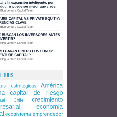
tal y la expansión inteligente: por
dquirir puede ser mejor que crecer
 Blog Venture Capital Team
URE CAPITAL VS PRIVATE EQUITIY:
RENCIAS CLAVE
 Blog Venture Capital Team
 BUSCAN LOS INVERSORES ANTES
NVERTIR?
 Blog Venture Capital Team
MO GANAN DINERO LOS FONDOS
ENTURE CAPITAL?
 Blog Venture Capital Team
CLOUDS
América
zas estratégicas
capital de riesgo
na
crecimiento
Chile
aal
economía
resarial
al
ecosistema emprendedor