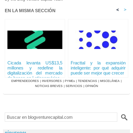
<
>
EN LA MISMA SECCIÓN
Cicada levanta US$13,5
Fracttal y la expansión
millones y redefine la
inteligente: por qué adquirir
digitalización del mercado
puede ser mejor que crecer
de bonos en Latinoamérica
EMPRENDEDORES
|
INVERSORES
|
PYMEs
|
TENDENCIAS
|
MISCELÁNEA
|
NOTICIAS BREVES
|
SERVICIOS
|
OPINIÓN