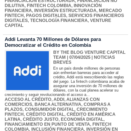
FINANCIACIÓN ESTRUCTURADA
,
FINANCIACIÓN NO
DILUTIVA
,
FINTECH COLOMBIA
,
INNOVACIÓN
FINANCIERA
,
INVERSIÓN ESTRUCTURADA
,
MERCADO
FINTECH
,
PAGOS DIGITALES
,
SERVICIOS FINANCIEROS
DIGITALES
,
TECNOLOGÍA FINANCIERA
,
VENTURE
CAPITAL
Addi Levanta 70 Millones de Dólares para
Democratizar el Crédito en Colombia
BY THE BLOG VENTURE CAPITAL
TEAM
| 07/04/2025
|
NOTICIAS
BREVES
En un país donde millones de personas
aún enfrentan barreras para acceder al
crédito, Addi está reescribiendo las reglas
del juego. La fintech colombiana acaba de
asegurar una inversión de 70 millones de
dólares, con la cual planea acelerar su
crecimiento y seguir revolucionando el acceso a...
ACCESO AL CRÉDITO
,
ADDI
,
ALIANZAS CON
COMERCIOS
,
BANCA ALTERNATIVA
,
COMPRAS A
PLAZOS
,
CONSUMIDOR DIGITAL
,
CRECIMIENTO
FINTECH
,
CRÉDITO DIGITAL
,
CRÉDITO EN AMÉRICA
LATINA
,
CRÉDITO JUSTO
,
ECONOMÍA DIGITAL
,
FINANCIAMIENTO EN PUNTO DE VENTA
,
FINTECH
COLOMBIA
,
INCLUSIÓN FINANCIERA
,
INVERSIÓN EN