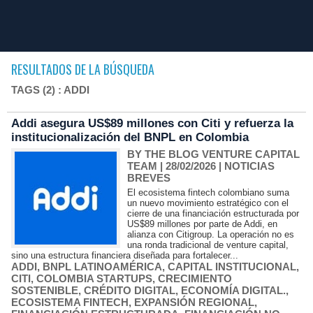
RESULTADOS DE LA BÚSQUEDA
TAGS (2) : ADDI
Addi asegura US$89 millones con Citi y refuerza la
institucionalización del BNPL en Colombia
BY THE BLOG VENTURE CAPITAL
TEAM
| 28/02/2026
|
NOTICIAS
BREVES
El ecosistema fintech colombiano suma
un nuevo movimiento estratégico con el
cierre de una financiación estructurada por
US$89 millones por parte de Addi, en
alianza con Citigroup. La operación no es
una ronda tradicional de venture capital,
sino una estructura financiera diseñada para fortalecer...
ADDI
,
BNPL LATINOAMÉRICA
,
CAPITAL INSTITUCIONAL
,
CITI
,
COLOMBIA STARTUPS
,
CRECIMIENTO
SOSTENIBLE
,
CRÉDITO DIGITAL
,
ECONOMÍA DIGITAL.
,
ECOSISTEMA FINTECH
,
EXPANSIÓN REGIONAL
,