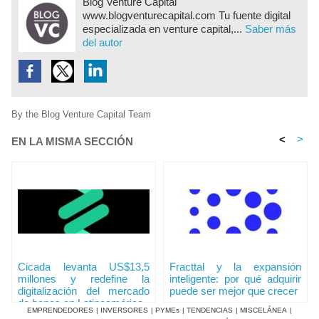
Blog Venture Capital
www.blogventurecapital.com Tu fuente digital
especializada en venture capital,...
Saber más
del autor
By the Blog Venture Capital Team
<
>
EN LA MISMA SECCIÓN
Cicada levanta US$13,5
Fracttal y la expansión
millones y redefine la
inteligente: por qué adquirir
digitalización del mercado
puede ser mejor que crecer
de bonos en Latinoamérica
EMPRENDEDORES
|
INVERSORES
|
PYMEs
|
TENDENCIAS
|
MISCELÁNEA
|