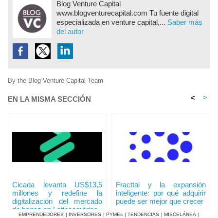
Blog Venture Capital
www.blogventurecapital.com Tu fuente digital
especializada en venture capital,...
Saber más
del autor
By the Blog Venture Capital Team
<
>
EN LA MISMA SECCIÓN
Cicada levanta US$13,5
Fracttal y la expansión
millones y redefine la
inteligente: por qué adquirir
digitalización del mercado
puede ser mejor que crecer
de bonos en Latinoamérica
EMPRENDEDORES
|
INVERSORES
|
PYMEs
|
TENDENCIAS
|
MISCELÁNEA
|