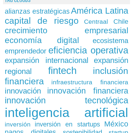
América Latina
alianzas estratégicas
capital de riesgo
Chile
Centraal
crecimiento empresarial
economía digital
ecosistema
eficiencia operativa
emprendedor
expansión
expansión internacional
fintech
inclusión
regional
financiera
infraestructura financiera
innovación
innovación financiera
innovación tecnológica
inteligencia artificial
México
inversión en startups
inversión
pagos digitales
sostenibilidad
startup