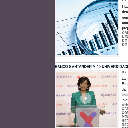
BY
Hay
deu
qui
com
pro
CA
NE
DE
DE
BANCO SANTANDER Y 40 UNIVERSIDAD
BY 
La 
Emp
dar
ent
inic
AN
CA
CO
MÉ
HE
NE