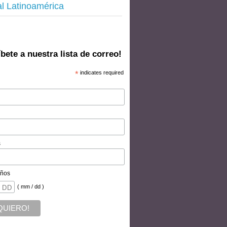
al Latinoamérica
bete a nuestra lista de correo!
*
indicates required
s
ños
( mm / dd )