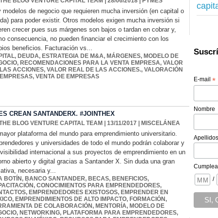
 THE BLOG VENTURE CAPITAL TEAM
| 28/06/2018
|
PYMES
capit
 modelos de negocio que requieren mucha inversión (en capital o
da) para poder existir. Otros modelos exigen mucha inversión si
eren crecer pues sus márgenes son bajos o tardan en cobrar y,
o consecuencia, no pueden financiar el crecimiento con los
pios beneficios. Facturación vs...
Suscrí
PITAL
,
DEUDA
,
ESTRATEGIA DE M&A
,
MÁRGENES
,
MODELO DE
GOCIO
,
RECOMENDACIONES PARA LA VENTA EMPRESA
,
VALOR
 LAS ACCIONES
,
VALOR REAL DE LAS ACCIONES.
,
VALORACIÓN
 EMPRESAS
,
VENTA DE EMPRESAS
E-mail
*
Nombre
ES CREAN SANTANDERX. #JOINTHEX
THE BLOG VENTURE CAPITAL TEAM
| 13/11/2017
|
MISCELÁNEA
mayor plataforma del mundo para emprendimiento universitario.
Apellido
rendedores y universidades de todo el mundo podrán colaborar y
 visibilidad internacional a sus proyectos de emprendimiento en un
orno abierto y digital gracias a Santander X. Sin duda una gran
Cumplea
iativa, necesaria y...
A BOTÍN
,
BANCO SANTANDER
,
BECAS
,
BENEFICIOS
,
/
PACITACIÓN
,
CONOCIMIENTOS PARA EMPRENDEDORES
,
NTACTOS
,
EMPRENDEDORES EXISTOSOS
,
EMPRENDER EN
XICO
,
EMPRENDIMIENTOS DE ALTO IMPACTO
,
FORMACIÓN
,
RRAMIENTA DE COLABORACIÓN
,
MENTORÍA
,
MODELO DE
GOCIO
,
NETWORKING
,
PLATAFORMA PARA EMPRENDEDORES
,