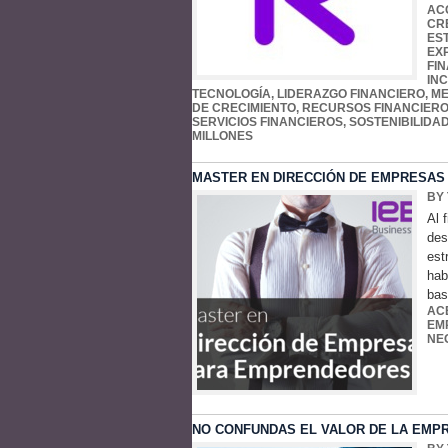
AC
CR
ES
EX
FI
IN
TECNOLOGÍA
,
LIDERAZGO FINANCIERO
,
ME
DE CRECIMIENTO
,
RECURSOS FINANCIER
SERVICIOS FINANCIEROS
,
SOSTENIBILIDA
MILLONES
MASTER EN DIRECCIÓN DE EMPRESAS
BY
Al 
des
est
hab
bas
AC
EM
NE
NO CONFUNDAS EL VALOR DE LA EMPR