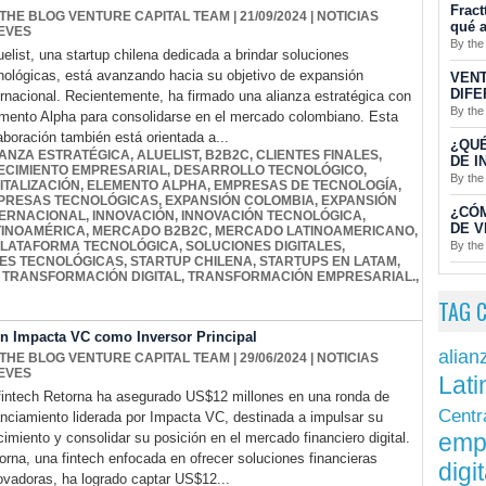
Fract
 THE BLOG VENTURE CAPITAL TEAM
| 21/09/2024
|
NOTICIAS
qué a
EVES
By the
uelist, una startup chilena dedicada a brindar soluciones
nológicas, está avanzando hacia su objetivo de expansión
VENT
DIFE
ernacional. Recientemente, ha firmado una alianza estratégica con
By the
mento Alpha para consolidarse en el mercado colombiano. Esta
aboración también está orientada a...
¿QUÉ
IANZA ESTRATÉGICA
,
ALUELIST
,
B2B2C
,
CLIENTES FINALES
,
DE I
ECIMIENTO EMPRESARIAL
,
DESARROLLO TECNOLÓGICO
,
By the
ITALIZACIÓN
,
ELEMENTO ALPHA
,
EMPRESAS DE TECNOLOGÍA
,
PRESAS TECNOLÓGICAS
,
EXPANSIÓN COLOMBIA
,
EXPANSIÓN
¿CÓ
TERNACIONAL
,
INNOVACIÓN
,
INNOVACIÓN TECNOLÓGICA
,
DE V
TINOAMÉRICA
,
MERCADO B2B2C
,
MERCADO LATINOAMERICANO
,
By the
LATAFORMA TECNOLÓGICA
,
SOLUCIONES DIGITALES
,
ES TECNOLÓGICAS
,
STARTUP CHILENA
,
STARTUPS EN LATAM
,
,
TRANSFORMACIÓN DIGITAL
,
TRANSFORMACIÓN EMPRESARIAL.
,
TAG 
on Impacta VC como Inversor Principal
alian
 THE BLOG VENTURE CAPITAL TEAM
| 29/06/2024
|
NOTICIAS
EVES
Lati
fintech Retorna ha asegurado US$12 millones en una ronda de
Centr
anciamiento liderada por Impacta VC, destinada a impulsar su
emp
cimiento y consolidar su posición en el mercado financiero digital.
orna, una fintech enfocada en ofrecer soluciones financieras
digit
ovadoras, ha logrado captar US$12...