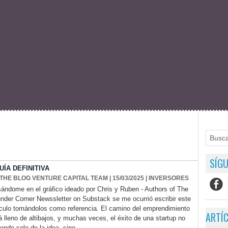
SÍGU
ÍA DEFINITIVA
 THE BLOG VENTURE CAPITAL TEAM
| 15/03/2025
|
INVERSORES
ándome en el gráfico ideado por Chris y Ruben - Authors of The
nder Corner Newssletter on Substack se me ocurrió escribir este
ículo tomándolos como referencia. El camino del emprendimiento
ARTÍ
á lleno de altibajos, y muchas veces, el éxito de una startup no
ende solo de la idea, sino...