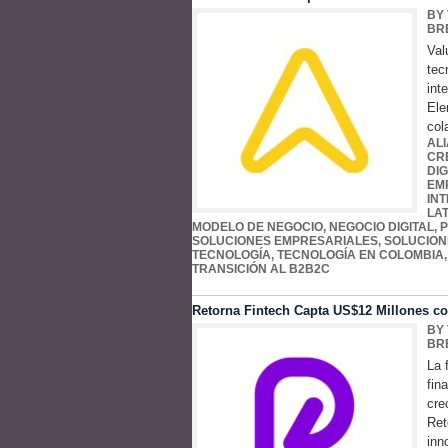
BY
BR
Val
tec
int
Ele
col
AL
CR
DIG
EM
IN
LA
MODELO DE NEGOCIO
,
NEGOCIO DIGITAL
,
P
SOLUCIONES EMPRESARIALES
,
SOLUCION
TECNOLOGÍA
,
TECNOLOGÍA EN COLOMBIA
TRANSICIÓN AL B2B2C
Retorna Fintech Capta US$12 Millones c
BY
BR
La 
fin
cre
Ret
inn