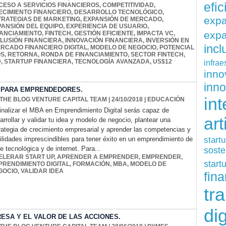
efi
CESO A SERVICIOS FINANCIEROS
,
COMPETITIVIDAD
,
ECIMIENTO FINANCIERO
,
DESARROLLO TECNOLÓGICO
,
exp
TRATEGIAS DE MARKETING
,
EXPANSIÓN DE MERCADO
,
PANSIÓN DEL EQUIPO
,
EXPERIENCIA DE USUARIO
,
expa
NANCIAMIENTO
,
FINTECH
,
GESTIÓN EFICIENTE
,
IMPACTA VC
,
CLUSIÓN FINANCIERA
,
INNOVACIÓN FINANCIERA
,
INVERSIÓN EN
inc
RCADO FINANCIERO DIGITAL
,
MODELO DE NEGOCIO
,
POTENCIAL
OS
,
RETORNA
,
RONDA DE FINANCIAMIENTO
,
SECTOR FINTECH
,
infrae
D
,
STARTUP FINANCIERA
,
TECNOLOGÍA AVANZADA
,
US$12
inn
inn
 PARA EMPRENDEDORES.
int
 THE BLOG VENTURE CAPITAL TEAM
| 24/10/2018
|
EDUCACIÓN
finalizar el MBA en Emprendimiento Digital serás capaz de
art
arrollar y validar tu idea y modelo de negocio, plantear una
rategia de crecimiento empresarial y aprender las competencias y
start
ilidades imprescindibles para tener éxito en un emprendimiento de
e tecnológica y de internet. Para...
soste
ELERAR START UP
,
APRENDER A EMPRENDER
,
EMPRENDER
,
start
PRENDIMIENTO DIGITAL
,
FORMACIÓN
,
MBA
,
MODELO DE
GOCIO
,
VALIDAR IDEA
fina
tr
dig
ESA Y EL VALOR DE LAS ACCIONES.