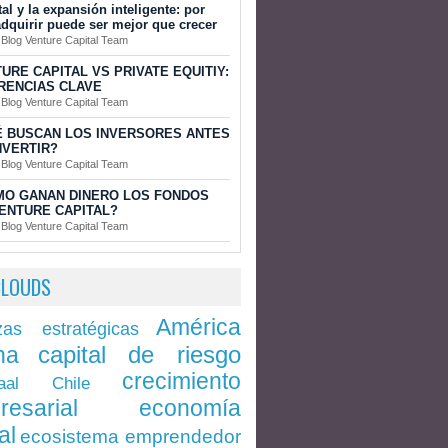
tal y la expansión inteligente: por
dquirir puede ser mejor que crecer
 Blog Venture Capital Team
URE CAPITAL VS PRIVATE EQUITIY:
RENCIAS CLAVE
 Blog Venture Capital Team
 BUSCAN LOS INVERSORES ANTES
NVERTIR?
 Blog Venture Capital Team
MO GANAN DINERO LOS FONDOS
ENTURE CAPITAL?
 Blog Venture Capital Team
CLOUDS
América
zas estratégicas
capital de riesgo
na
crecimiento
Chile
aal
economía
resarial
al
ecosistema emprendedor