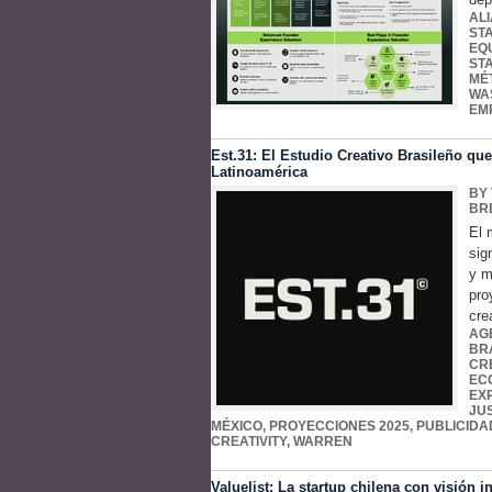
AL
ST
EQ
ST
MÉ
WA
EM
Est.31: El Estudio Creativo Brasileño qu
Latinoamérica
BY
BR
El 
sig
y m
pro
cre
AG
BR
CR
EC
EX
JU
MÉXICO
,
PROYECCIONES 2025
,
PUBLICIDA
CREATIVITY
,
WARREN
Valuelist: La startup chilena con visión i