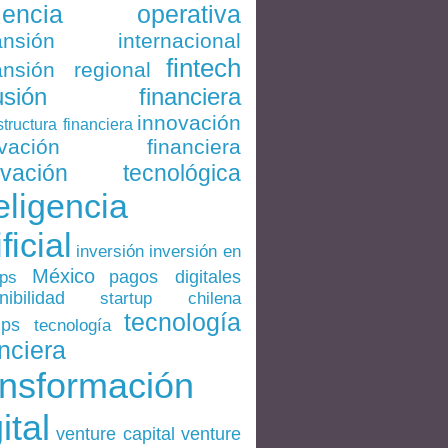
ciencia operativa
ansión internacional
fintech
nsión regional
lusión financiera
innovación
structura financiera
ovación financiera
ovación tecnológica
eligencia
ificial
inversión en
inversión
México
pagos digitales
ups
nibilidad
startup chilena
tecnología
ups
tecnología
nciera
ansformación
ital
venture
venture capital