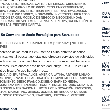
+ REC
IANZAS ESTRATÉGICAS
,
CAPITAL DE RIESGO
,
CRECIMIENTO
ARTUP
,
DESARROLLO DE PRODUCTOS
,
EMPRENDIMIENTO
,
UIPO FUNDADOR
,
ESTRATEGIA EMPRESARIAL
,
EVALUACIÓN
GUIA
ARTUPS
,
FUNDADORES
,
INNOVACIÓN
,
INVERSIÓN
,
LIDERAZGO
,
PARA
TODO BERKUS
,
MODELO DE NEGOCIO
,
NEGOCIOS
,
NOAM
SSERMAN
,
RIESGO EMPRESARIAL
,
STARTUPS
,
VALORACIÓN DE
By the
PRESAS
,
VENTURE CAPITAL
Cicad
redef
e Se Convierte en Socio Estratégico para Startups de
bono
By the
 THE BLOG VENTURE CAPITAL TEAM
| 19/01/2025
|
NOTICIAS
EVES
PITC
PARA
mercado de las startups en América Latina enfrenta desafíos
By the
nificativos al buscar agencias que ofrezcan servicios de publicidad
edios a costos accesibles y con un compromiso real hacia sus
¿QUÉ
yectos. Para abordar esta necesidad, surge Est.31, un estudio
POR 
VENT
ativo brasileño que ha redefinido...
By the
ENCIA DISRUPTIVA
,
ALICE
,
AMÉRICA LATINA
,
ARTHUR LOBÃO
,
ANDING
,
BRASIL
,
COLABORACIÓN
,
COMPROMISO
,
CREATIVIDAD
,
ECIMIENTO
,
DIEGO FRANCO
,
DISEÑO
,
EARNED MEDIA
,
MÉTO
OSISTEMA EMPRENDEDOR
,
EQUITY
,
EST.31
,
ESTUDIO CREATIVO
,
STA
PANSIÓN INTERNACIONAL
,
HOTMART
,
INNOVACIÓN
,
INVERSIÓN
,
By the
STOS
,
MARKETING
,
MEDIOS
,
MODELO DE NEGOCIO
,
NUBANK
D
,
SOCIO ESTRATÉGICO
,
STARTUPS
,
UNICORNIO
,
VENTURE
¿QUÉ
CÓMO
By the
nternacional