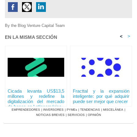
By the Blog Venture Capital Team
<
>
EN LA MISMA SECCIÓN
Cicada levanta US$13,5
Fracttal y la expansión
millones y redefine la
inteligente: por qué adquirir
digitalización del mercado
puede ser mejor que crecer
de bonos en Latinoamérica
EMPRENDEDORES
|
INVERSORES
|
PYMEs
|
TENDENCIAS
|
MISCELÁNEA
|
NOTICIAS BREVES
|
SERVICIOS
|
OPINIÓN