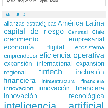
By the Blog Venture Capital Team
TAG CLOUDS
América Latina
alianzas estratégicas
capital de riesgo
Chile
Centraal
crecimiento empresarial
economía digital
ecosistema
eficiencia operativa
emprendedor
expansión
expansión internacional
fintech
inclusión
regional
financiera
infraestructura financiera
innovación
innovación financiera
innovación tecnológica
inteligencia artificial