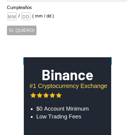
Cumpleaños
/
( mm / dd )