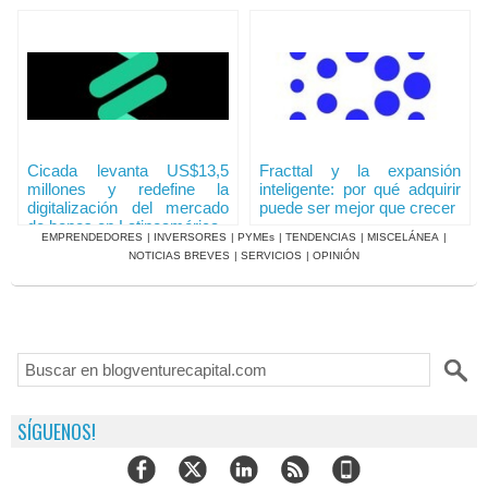
Cicada levanta US$13,5
Fracttal y la expansión
millones y redefine la
inteligente: por qué adquirir
digitalización del mercado
puede ser mejor que crecer
de bonos en Latinoamérica
EMPRENDEDORES
|
INVERSORES
|
PYMEs
|
TENDENCIAS
|
MISCELÁNEA
|
NOTICIAS BREVES
|
SERVICIOS
|
OPINIÓN
SÍGUENOS!