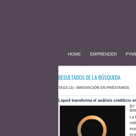
HOME
EMPRENDER
PYM
RESULTADOS DE LA BÚSQUEDA
TAGS (3) : INNOVACIÓN EN PRÉSTAMOS
Liquid transforma el análisis crediticio e
BY
BR
La 
mil
exp
eva