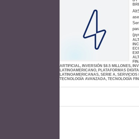
BY
BR
Alt
ase
Ser
par
(py
AL
IN
EC
EX
AL
FI
ARTIFICIAL
,
INVERSIÓN $8.5 MILLONES
,
IN
LATINOAMERICANO
,
PLATAFORMAS DIGIT
LATINOAMERICANAS
,
SERIE A
,
SERVICIOS
TECNOLOGÍA AVANZADA
,
TECNOLOGÍA FI