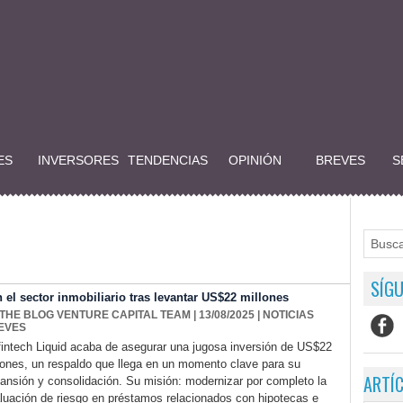
ES
INVERSORES
TENDENCIAS
OPINIÓN
BREVES
S
SÍGU
n el sector inmobiliario tras levantar US$22 millones
 THE BLOG VENTURE CAPITAL TEAM
| 13/08/2025
|
NOTICIAS
EVES
fintech Liquid acaba de asegurar una jugosa inversión de US$22
lones, un respaldo que llega en un momento clave para su
ARTÍ
ansión y consolidación. Su misión: modernizar por completo la
luación de riesgo en préstamos relacionados con hipotecas e