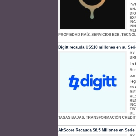
inv
ANÁ
DIG
EX
IN
IN
ME
PROPIEDAD RAÍZ
,
SERVICIOS B2B
,
TECNOL
Digitt recauda US$10 millones en su Seri
BY
BR
La 
Ser
por
lle
es 
BI
RE
RE
IN
FI
DE
TASAS BAJAS
,
TRANSFORMACIÓN CREDIT
AltScore Recauda $8.5 Millones en Serie