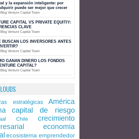
tal y la expansión inteligente: por
dquirir puede ser mejor que crecer
 Blog Venture Capital Team
URE CAPITAL VS PRIVATE EQUITIY:
RENCIAS CLAVE
 Blog Venture Capital Team
 BUSCAN LOS INVERSORES ANTES
NVERTIR?
 Blog Venture Capital Team
MO GANAN DINERO LOS FONDOS
ENTURE CAPITAL?
 Blog Venture Capital Team
CLOUDS
América
zas estratégicas
capital de riesgo
na
crecimiento
Chile
aal
economía
resarial
al
ecosistema emprendedor