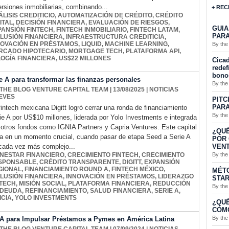
ersiones inmobiliarias, combinando...
+ REC
LISIS CREDITICIO
,
AUTOMATIZACIÓN DE CRÉDITO
,
CRÉDITO
ITAL
,
DECISIÓN FINANCIERA
,
EVALUACIÓN DE RIESGOS
,
GUIA
PANSIÓN FINTECH
,
FINTECH INMOBILIARIO
,
FINTECH LATAM
,
PARA
CLUSIÓN FINANCIERA
,
INFRAESTRUCTURA CREDITICIA
,
NOVACIÓN EN PRÉSTAMOS
,
LIQUID
,
MACHINE LEARNING
,
By the
RCADO HIPOTECARIO
,
MORTGAGE TECH
,
PLATAFORMA API
,
OGÍA FINANCIERA
,
US$22 MILLONES
Cicad
redef
bono
e A para transformar las finanzas personales
By the
 THE BLOG VENTURE CAPITAL TEAM
| 13/08/2025
|
NOTICIAS
EVES
PITC
PARA
fintech mexicana Digitt logró cerrar una ronda de financiamiento
By the
ie A por US$10 millones, liderada por Yolo Investments e integrada
 otros fondos como IGNIA Partners y Capria Ventures. Este capital
¿QUÉ
ga en un momento crucial, cuando pasar de etapa Seed a Serie A
POR 
VENT
cada vez más complejo...
By the
ENESTAR FINANCIERO
,
CRECIMIENTO FINTECH
,
CRECIMIENTO
SPONSABLE
,
CRÉDITO TRANSPARENTE
,
DIGITT
,
EXPANSIÓN
GIONAL
,
FINANCIAMIENTO ROUND A
,
FINTECH MÉXICO
,
MÉTO
CLUSIÓN FINANCIERA
,
INNOVACIÓN EN PRÉSTAMOS
,
LIDERAZGO
STA
NTECH
,
MISIÓN SOCIAL
,
PLATAFORMA FINANCIERA
,
REDUCCIÓN
By the
 DEUDA
,
REFINANCIAMIENTO
,
SALUD FINANCIERA
,
SERIE A
,
ICIA
,
YOLO INVESTMENTS
¿QUÉ
CÓMO
By the
 A para Impulsar Préstamos a Pymes en América Latina