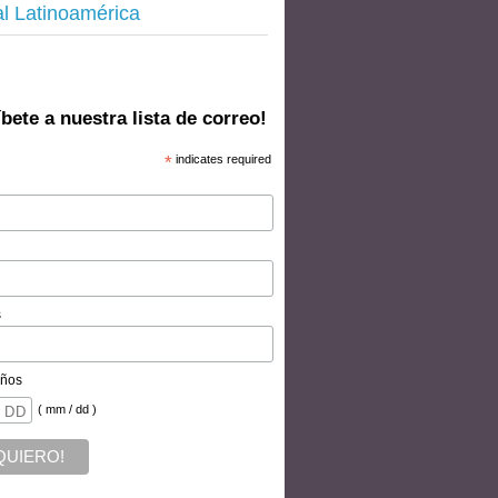
al Latinoamérica
bete a nuestra lista de correo!
*
indicates required
s
ños
( mm / dd )