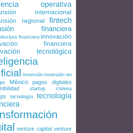
ciencia operativa
ansión internacional
fintech
nsión regional
lusión financiera
innovación
structura financiera
ovación financiera
ovación tecnológica
eligencia
ificial
inversión en
inversión
México
pagos digitales
ups
nibilidad
startup chilena
tecnología
ups
tecnología
nciera
ansformación
ital
venture
venture capital