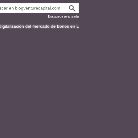
Búsqueda avanzada
ón del mercado de bonos en Latinoamérica
Fracttal y la expansión inte