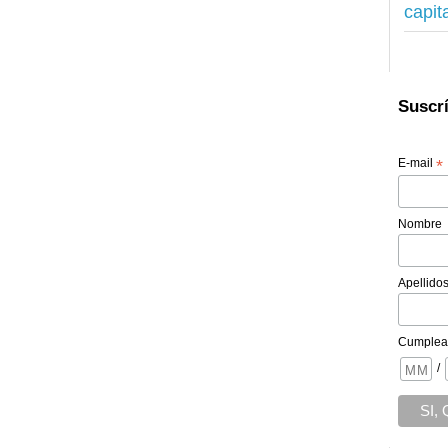
capit
Suscrí
E-mail
*
Nombre
Apellido
Cumplea
/