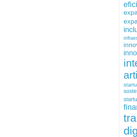
efi
exp
expa
inc
infrae
inn
inn
int
art
start
soste
start
fina
tr
dig