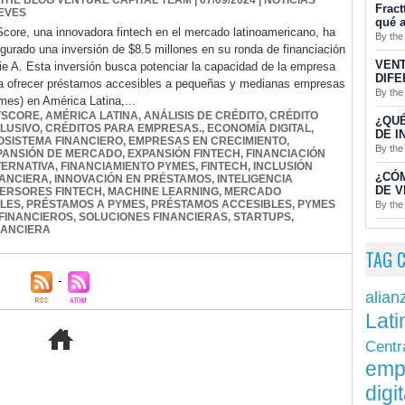
 THE BLOG VENTURE CAPITAL TEAM
| 07/09/2024
|
NOTICIAS
Fract
EVES
qué a
Score, una innovadora fintech en el mercado latinoamericano, ha
By the
gurado una inversión de $8.5 millones en su ronda de financiación
VENT
ie A. Esta inversión busca potenciar la capacidad de la empresa
DIFE
a ofrecer préstamos accesibles a pequeñas y medianas empresas
By the
mes) en América Latina,...
TSCORE
,
AMÉRICA LATINA
,
ANÁLISIS DE CRÉDITO
,
CRÉDITO
¿QUÉ
CLUSIVO
,
CRÉDITOS PARA EMPRESAS.
,
ECONOMÍA DIGITAL
,
DE I
OSISTEMA FINANCIERO
,
EMPRESAS EN CRECIMIENTO
,
By the
PANSIÓN DE MERCADO
,
EXPANSIÓN FINTECH
,
FINANCIACIÓN
TERNATIVA
,
FINANCIAMIENTO PYMES
,
FINTECH
,
INCLUSIÓN
¿CÓ
NANCIERA
,
INNOVACIÓN EN PRÉSTAMOS
,
INTELIGENCIA
DE V
VERSORES FINTECH
,
MACHINE LEARNING
,
MERCADO
ALES
,
PRÉSTAMOS A PYMES
,
PRÉSTAMOS ACCESIBLES
,
PYMES
By the
 FINANCIEROS
,
SOLUCIONES FINANCIERAS
,
STARTUPS
,
NANCIERA
TAG 
alian
Lati
Centr
emp
digit