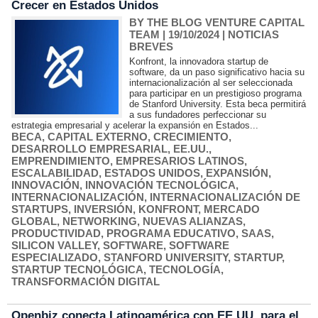
Crecer en Estados Unidos
BY THE BLOG VENTURE CAPITAL
TEAM
| 19/10/2024
|
NOTICIAS
BREVES
Konfront, la innovadora startup de
software, da un paso significativo hacia su
internacionalización al ser seleccionada
para participar en un prestigioso programa
de Stanford University. Esta beca permitirá
a sus fundadores perfeccionar su
estrategia empresarial y acelerar la expansión en Estados...
BECA
,
CAPITAL EXTERNO
,
CRECIMIENTO
,
DESARROLLO EMPRESARIAL
,
EE.UU.
,
EMPRENDIMIENTO
,
EMPRESARIOS LATINOS
,
ESCALABILIDAD
,
ESTADOS UNIDOS
,
EXPANSIÓN
,
INNOVACIÓN
,
INNOVACIÓN TECNOLÓGICA
,
INTERNACIONALIZACIÓN
,
INTERNACIONALIZACIÓN DE
STARTUPS
,
INVERSIÓN
,
KONFRONT
,
MERCADO
GLOBAL
,
NETWORKING
,
NUEVAS ALIANZAS
,
PRODUCTIVIDAD
,
PROGRAMA EDUCATIVO
,
SAAS
,
SILICON VALLEY
,
SOFTWARE
,
SOFTWARE
ESPECIALIZADO
,
STANFORD UNIVERSITY
,
STARTUP
,
STARTUP TECNOLÓGICA
,
TECNOLOGÍA
,
TRANSFORMACIÓN DIGITAL
Openbiz conecta Latinoamérica con EE.UU. para el