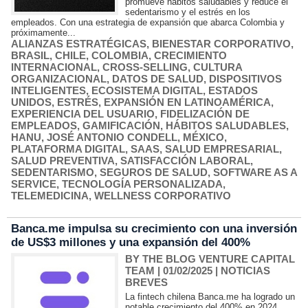
promueve hábitos saludables y reduce el
sedentarismo y el estrés en los
empleados. Con una estrategia de expansión que abarca Colombia y
próximamente...
ALIANZAS ESTRATÉGICAS
,
BIENESTAR CORPORATIVO
,
BRASIL
,
CHILE
,
COLOMBIA
,
CRECIMIENTO
INTERNACIONAL
,
CROSS-SELLING
,
CULTURA
ORGANIZACIONAL
,
DATOS DE SALUD
,
DISPOSITIVOS
INTELIGENTES
,
ECOSISTEMA DIGITAL
,
ESTADOS
UNIDOS
,
ESTRÉS
,
EXPANSIÓN EN LATINOAMÉRICA
,
EXPERIENCIA DEL USUARIO
,
FIDELIZACIÓN DE
EMPLEADOS
,
GAMIFICACIÓN
,
HÁBITOS SALUDABLES
,
HANU
,
JOSÉ ANTONIO CONDELL
,
MÉXICO
,
PLATAFORMA DIGITAL
,
SAAS
,
SALUD EMPRESARIAL
,
SALUD PREVENTIVA
,
SATISFACCIÓN LABORAL
,
SEDENTARISMO
,
SEGUROS DE SALUD
,
SOFTWARE AS A
SERVICE
,
TECNOLOGÍA PERSONALIZADA
,
TELEMEDICINA
,
WELLNESS CORPORATIVO
Banca.me impulsa su crecimiento con una inversión
de US$3 millones y una expansión del 400%
BY THE BLOG VENTURE CAPITAL
TEAM
| 01/02/2025
|
NOTICIAS
BREVES
La fintech chilena Banca.me ha logrado un
notable crecimiento del 400% en 2024,