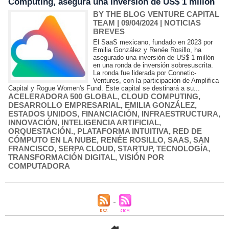
Computing, asegura una inversión de US$ 1 millón
BY THE BLOG VENTURE CAPITAL
TEAM
| 09/04/2024
|
NOTICIAS
BREVES
El SaaS mexicano, fundado en 2023 por
Emilia González y Renée Rosillo, ha
asegurado una inversión de US$ 1 millón
en una ronda de inversión sobresuscrita.
La ronda fue liderada por Connetic-
Ventures, con la participación de Amplifica
Capital y Rogue Women's Fund. Este capital se destinará a su...
ACELERADORA 500 GLOBAL
,
CLOUD COMPUTING
,
DESARROLLO EMPRESARIAL
,
EMILIA GONZÁLEZ
,
ESTADOS UNIDOS
,
FINANCIACIÓN
,
INFRAESTRUCTURA
,
INNOVACIÓN
,
INTELIGENCIA ARTIFICIAL
,
ORQUESTACIÓN.
,
PLATAFORMA INTUITIVA
,
RED DE
CÓMPUTO EN LA NUBE
,
RENÉE ROSILLO
,
SAAS
,
SAN
FRANCISCO
,
SERPA CLOUD
,
STARTUP
,
TECNOLOGÍA
,
TRANSFORMACIÓN DIGITAL
,
VISIÓN POR
COMPUTADORA