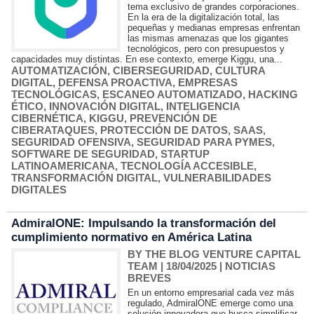
tema exclusivo de grandes corporaciones.
En la era de la digitalización total, las
pequeñas y medianas empresas enfrentan
las mismas amenazas que los gigantes
tecnológicos, pero con presupuestos y
capacidades muy distintas. En ese contexto, emerge Kiggu, una...
AUTOMATIZACIÓN
,
CIBERSEGURIDAD
,
CULTURA
DIGITAL
,
DEFENSA PROACTIVA
,
EMPRESAS
TECNOLÓGICAS
,
ESCANEO AUTOMATIZADO
,
HACKING
ÉTICO
,
INNOVACIÓN DIGITAL
,
INTELIGENCIA
CIBERNÉTICA
,
KIGGU
,
PREVENCIÓN DE
CIBERATAQUES
,
PROTECCIÓN DE DATOS
,
SAAS
,
SEGURIDAD OFENSIVA
,
SEGURIDAD PARA PYMES
,
SOFTWARE DE SEGURIDAD
,
STARTUP
LATINOAMERICANA
,
TECNOLOGÍA ACCESIBLE
,
TRANSFORMACIÓN DIGITAL
,
VULNERABILIDADES
DIGITALES
AdmiralONE: Impulsando la transformación del
cumplimiento normativo en América Latina
BY THE BLOG VENTURE CAPITAL
TEAM
| 18/04/2025
|
NOTICIAS
BREVES
En un entorno empresarial cada vez más
regulado, AdmiralONE emerge como una
solución innovadora que busca simplificar