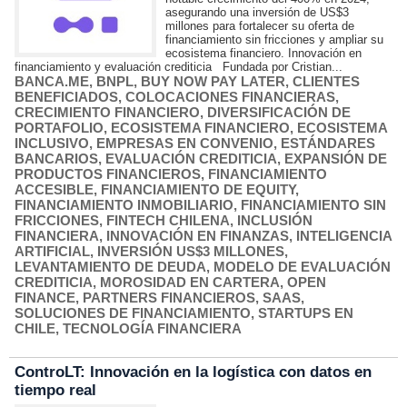
asegurando una inversión de US$3
millones para fortalecer su oferta de
financiamiento sin fricciones y ampliar su
ecosistema financiero. Innovación en
financiamiento y evaluación crediticia Fundada por Cristian...
BANCA.ME
,
BNPL
,
BUY NOW PAY LATER
,
CLIENTES
BENEFICIADOS
,
COLOCACIONES FINANCIERAS
,
CRECIMIENTO FINANCIERO
,
DIVERSIFICACIÓN DE
PORTAFOLIO
,
ECOSISTEMA FINANCIERO
,
ECOSISTEMA
INCLUSIVO
,
EMPRESAS EN CONVENIO
,
ESTÁNDARES
BANCARIOS
,
EVALUACIÓN CREDITICIA
,
EXPANSIÓN DE
PRODUCTOS FINANCIEROS
,
FINANCIAMIENTO
ACCESIBLE
,
FINANCIAMIENTO DE EQUITY
,
FINANCIAMIENTO INMOBILIARIO
,
FINANCIAMIENTO SIN
FRICCIONES
,
FINTECH CHILENA
,
INCLUSIÓN
FINANCIERA
,
INNOVACIÓN EN FINANZAS
,
INTELIGENCIA
ARTIFICIAL
,
INVERSIÓN US$3 MILLONES
,
LEVANTAMIENTO DE DEUDA
,
MODELO DE EVALUACIÓN
CREDITICIA
,
MOROSIDAD EN CARTERA
,
OPEN
FINANCE
,
PARTNERS FINANCIEROS
,
SAAS
,
SOLUCIONES DE FINANCIAMIENTO
,
STARTUPS EN
CHILE
,
TECNOLOGÍA FINANCIERA
ControLT: Innovación en la logística con datos en
tiempo real