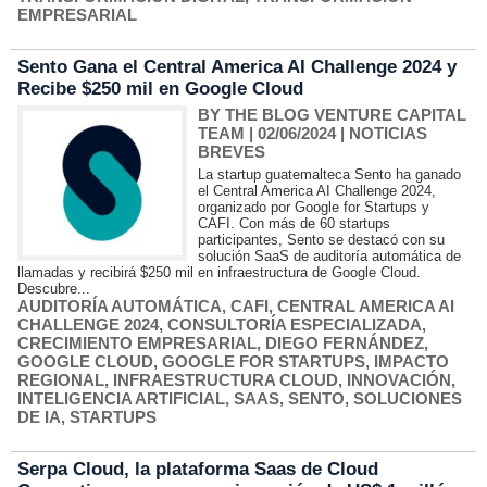
EMPRESARIAL
Sento Gana el Central America AI Challenge 2024 y
Recibe $250 mil en Google Cloud
BY THE BLOG VENTURE CAPITAL
TEAM
| 02/06/2024
|
NOTICIAS
BREVES
La startup guatemalteca Sento ha ganado
el Central America AI Challenge 2024,
organizado por Google for Startups y
CAFI. Con más de 60 startups
participantes, Sento se destacó con su
solución SaaS de auditoría automática de
llamadas y recibirá $250 mil en infraestructura de Google Cloud.
Descubre...
AUDITORÍA AUTOMÁTICA
,
CAFI
,
CENTRAL AMERICA AI
CHALLENGE 2024
,
CONSULTORÍA ESPECIALIZADA
,
CRECIMIENTO EMPRESARIAL
,
DIEGO FERNÁNDEZ
,
GOOGLE CLOUD
,
GOOGLE FOR STARTUPS
,
IMPACTO
REGIONAL
,
INFRAESTRUCTURA CLOUD
,
INNOVACIÓN
,
INTELIGENCIA ARTIFICIAL
,
SAAS
,
SENTO
,
SOLUCIONES
DE IA
,
STARTUPS
Serpa Cloud, la plataforma Saas de Cloud