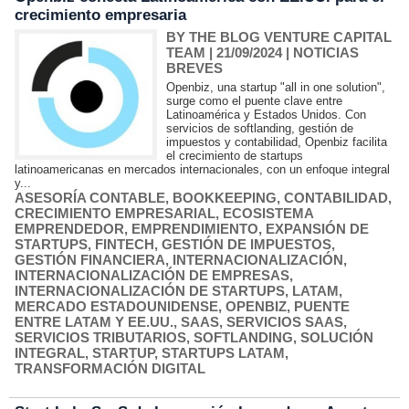
crecimiento empresaria
BY THE BLOG VENTURE CAPITAL
TEAM
| 21/09/2024
|
NOTICIAS
BREVES
Openbiz, una startup "all in one solution",
surge como el puente clave entre
Latinoamérica y Estados Unidos. Con
servicios de softlanding, gestión de
impuestos y contabilidad, Openbiz facilita
el crecimiento de startups
latinoamericanas en mercados internacionales, con un enfoque integral
y...
ASESORÍA CONTABLE
,
BOOKKEEPING
,
CONTABILIDAD
,
CRECIMIENTO EMPRESARIAL
,
ECOSISTEMA
EMPRENDEDOR
,
EMPRENDIMIENTO
,
EXPANSIÓN DE
STARTUPS
,
FINTECH
,
GESTIÓN DE IMPUESTOS
,
GESTIÓN FINANCIERA
,
INTERNACIONALIZACIÓN
,
INTERNACIONALIZACIÓN DE EMPRESAS
,
INTERNACIONALIZACIÓN DE STARTUPS
,
LATAM
,
MERCADO ESTADOUNIDENSE
,
OPENBIZ
,
PUENTE
ENTRE LATAM Y EE.UU.
,
SAAS
,
SERVICIOS SAAS
,
SERVICIOS TRIBUTARIOS
,
SOFTLANDING
,
SOLUCIÓN
INTEGRAL
,
STARTUP
,
STARTUPS LATAM
,
TRANSFORMACIÓN DIGITAL