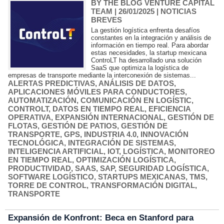
BY THE BLOG VENTURE CAPITAL
TEAM
| 26/01/2025
|
NOTICIAS
BREVES
La gestión logística enfrenta desafíos
constantes en la integración y análisis de
información en tiempo real. Para abordar
estas necesidades, la startup mexicana
ControLT ha desarrollado una solución
SaaS que optimiza la logística de
empresas de transporte mediante la interconexión de sistemas...
ALERTAS PREDICTIVAS
,
ANÁLISIS DE DATOS
,
APLICACIONES MÓVILES PARA CONDUCTORES
,
AUTOMATIZACIÓN
,
COMUNICACIÓN EN LOGÍSTIC
,
CONTROLT
,
DATOS EN TIEMPO REAL
,
EFICIENCIA
OPERATIVA
,
EXPANSIÓN INTERNACIONAL
,
GESTIÓN DE
FLOTAS
,
GESTIÓN DE PATIOS
,
GESTIÓN DE
TRANSPORTE
,
GPS
,
INDUSTRIA 4.0
,
INNOVACIÓN
TECNOLÓGICA
,
INTEGRACIÓN DE SISTEMAS
,
INTELIGENCIA ARTIFICIAL
,
IOT
,
LOGÍSTICA
,
MONITOREO
EN TIEMPO REAL
,
OPTIMIZACIÓN LOGÍSTICA
,
PRODUCTIVIDAD
,
SAAS
,
SAP
,
SEGURIDAD LOGÍSTICA
,
SOFTWARE LOGÍSTICO
,
STARTUPS MEXICANAS
,
TMS
,
TORRE DE CONTROL
,
TRANSFORMACIÓN DIGITAL
,
TRANSPORTE
Expansión de Konfront: Beca en Stanford para