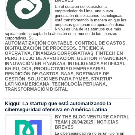
BREVES
En el corazón del ecosistema
emprendedor de Lima, una nueva
generación de soluciones tecnológicas
está transformando la manera en que las
empresas gestionan su operación diaria.
Khipu es una de las startups que más
rápidamente ha captado la atención en el mundo de las finanzas
corporativas. Su...
AUTOMATIZACIÓN CONTABLE
,
CONTROL DE GASTOS
,
DIGITALIZACIÓN DE PROCESOS
,
EFICIENCIA
OPERATIVA
,
FINANZAS CORPORATIVAS
,
FINTECH EN
PERÚ
,
FLUJO DE APROBACIÓN
,
GESTIÓN FINANCIERA
,
INNOVACIÓN EN FINANZAS
,
INTELIGENCIA ARTIFICIAL
,
KHIPU
,
OCR
,
PRODUCTIVIDAD EMPRESARIAL
,
RENDICIÓN DE GASTOS
,
SAAS
,
SOFTWARE DE
GESTIÓN
,
SOLUCIONES PARA PYMES
,
STARTUP
LATINOAMERICANA
,
TECNOLOGÍA PERUANA
,
TRANSFORMACIÓN DIGITAL
Kiggu: La startup que está automatizando la
ciberseguridad ofensiva en América Latina
BY THE BLOG VENTURE CAPITAL
TEAM
| 20/04/2025
|
NOTICIAS
BREVES
La ciberseguridad ya no es un lujo ni un