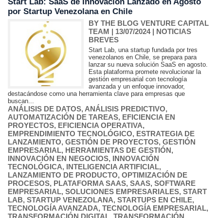
Start Lab: SaaS de Innovación Lanzado en Agosto
por Startup Venezolana en Chile
BY THE BLOG VENTURE CAPITAL
TEAM
| 13/07/2024
|
NOTICIAS
BREVES
Start Lab, una startup fundada por tres
venezolanos en Chile, se prepara para
lanzar su nueva solución SaaS en agosto.
Esta plataforma promete revolucionar la
gestión empresarial con tecnología
avanzada y un enfoque innovador,
destacándose como una herramienta clave para empresas que
buscan...
ANÁLISIS DE DATOS
,
ANÁLISIS PREDICTIVO
,
AUTOMATIZACIÓN DE TAREAS
,
EFICIENCIA EN
PROYECTOS
,
EFICIENCIA OPERATIVA
,
EMPRENDIMIENTO TECNOLÓGICO
,
ESTRATEGIA DE
LANZAMIENTO
,
GESTIÓN DE PROYECTOS
,
GESTIÓN
EMPRESARIAL
,
HERRAMIENTAS DE GESTIÓN
,
INNOVACIÓN EN NEGOCIOS
,
INNOVACIÓN
TECNOLÓGICA
,
INTELIGENCIA ARTIFICIAL
,
LANZAMIENTO DE PRODUCTO
,
OPTIMIZACIÓN DE
PROCESOS
,
PLATAFORMA SAAS
,
SAAS
,
SOFTWARE
EMPRESARIAL
,
SOLUCIONES EMPRESARIALES
,
START
LAB
,
STARTUP VENEZOLANA
,
STARTUPS EN CHILE
,
TECNOLOGÍA AVANZADA
,
TECNOLOGÍA EMPRESARIAL
,
TRANSFORMACIÓN DIGITAL
,
TRANSFORMACIÓN