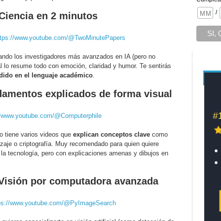
/
Ciencia en 2 minutos
ttps://www.youtube.com/@TwoMinutePapers
ajando los investigadores más avanzados en IA (pero no
al lo resume todo con emoción, claridad y humor. Te sentirás
rdido en el lenguaje académico
.
damentos explicados de forma visual
//www.youtube.com/@Computerphile
o tiene varios videos que
explican conceptos clave
como
izaje o criptografía. Muy recomendado para quien quiere
 la tecnología, pero con explicaciones amenas y dibujos en
 Visión por computadora avanzada
ps://www.youtube.com/@PyImageSearch