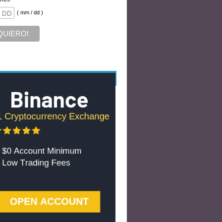
( mm / dd )