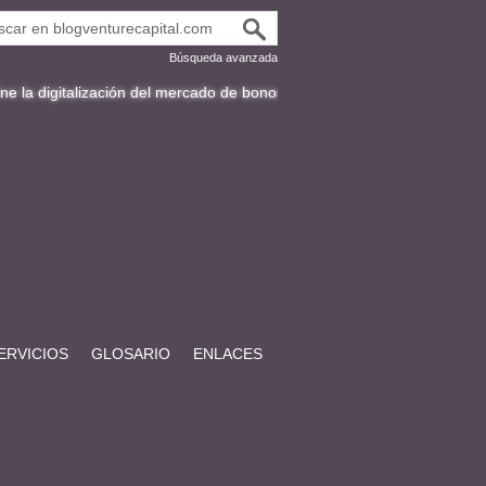
Búsqueda avanzada
ación del mercado de bonos en Latinoamérica
Fracttal y la expansión 
ERVICIOS
GLOSARIO
ENLACES