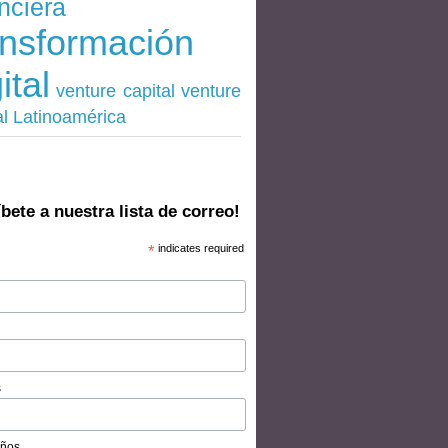
nciera
ansformación
ital
venture
venture capital
al Latinoamérica
bete a nuestra lista de correo!
*
indicates required
s
ños