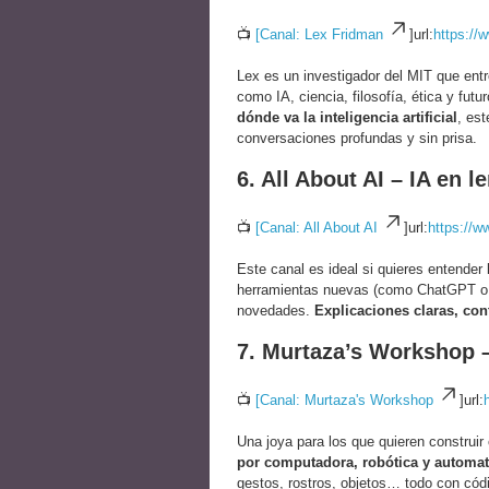
📺
[Canal: Lex Fridman
]url:
https://
Lex es un investigador del MIT que ent
como IA, ciencia, filosofía, ética y futu
dónde va la inteligencia artificial
, est
conversaciones profundas y sin prisa.
6. All About AI – IA en
📺
[Canal: All About AI
]url:
https://
Este canal es ideal si quieres entender
herramientas nuevas (como ChatGPT o M
novedades.
Explicaciones claras, con
7. Murtaza’s Workshop 
📺
[Canal: Murtaza's Workshop
]url:
Una joya para los que quieren construir
por computadora, robótica y automat
gestos, rostros, objetos… todo con cód