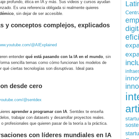
aje profundo, ética en IA y más. Sus videos y cursos ayudan
Lati
nzado. Es una referencia obligada si realmente quieres
Centr
adémico
, sin dejar de ser accesible.
emp
ias y conceptos complejos, explicados
digit
efi
exp
/www.youtube.com/@AIExplained
expa
ieren entender
qué está pasando con la IA en el mundo
, sin
inc
 forma sencilla temas como cómo funcionan los modelos de
r qué ciertas tecnologías son disruptivas. Ideal para
infrae
inn
inn
hon desde cero
int
.youtube.com/@sentdex
art
uieres
aprender a programar con IA
. Sentdex te enseña
elos, trabajar con datasets y desarrollar proyectos reales.
start
o profesionales que quieren pasar de la teoría a la práctica.
soste
start
saciones con líderes mundiales en IA