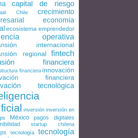
capital de riesgo
na
crecimiento
Chile
aal
economía
resarial
al
ecosistema emprendedor
ciencia operativa
ansión internacional
fintech
nsión regional
lusión financiera
innovación
structura financiera
ovación financiera
ovación tecnológica
eligencia
ificial
inversión en
inversión
México
pagos digitales
ups
nibilidad
startup chilena
tecnología
ups
tecnología