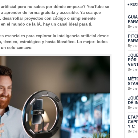
+ REC
a artificial pero no sabes por dónde empezar? YouTube se
a aprender de forma gratuita y accesible. Ya sea que
GUIA
 desarrollar proyectos con código o simplemente
PARA
 en el mundo de la IA, hay un canal ideal para ti.
By the
 esenciales para explorar la inteligencia artificial desde
PITC
PARA
, técnico, estratégico y hasta filosófico. Lo mejor: todos
By the
r un solo centavo.
¿QUÉ
POR 
VENT
By the
MÉTO
STA
By the
¿QUÉ
DE I
By the
ETAP
CAPI
Y C
By the