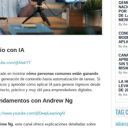
GEMI
NACI
POR 
DE L
MER
By the
CON
MODE
APLI
By the
io con IA
CAN
APRE
utube.com/@AlekYT
SIN 
MISM
By the
izado en mostrar
cómo personas comunes están ganando
 generación de contenido hasta automatización de tareas. Si
LA H
cticos y aprender cómo aplicar IA para generar ingresos desde
LEVA
irecto, práctico y muy útil para emprendedores digitales.
DE 2
By the
Fundamentos con Andrew Ng
TAG 
s://www.youtube.com/@DeepLearningAI
alian
rew Ng
, este canal ofrece explicaciones detalladas sobre