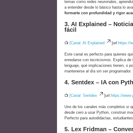
temas como redes neuronales, aprendiz
a entender desde lo básico hasta lo ava
formarte con profundidad y rigor ac
3. AI Explained – Notic
fácil
📺
[Canal: AI Explained
]url:
https:/
Este canal es perfecto para quienes qu
enredarse con tecnicismos. Explica de
lenguaje, qué implicaciones tienen, o po
mantenerse al día sin ser programador.
4. Sentdex – IA con Pyt
📺
[Canal: Sentdex
]url:
https://www
Uno de los canales más completos si q
desde cero a usar Python, construir mod
Perfecto para autodidactas, estudiantes 
5. Lex Fridman – Conver