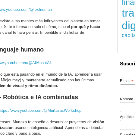
fina
tr
www.youtube.com/@lexfridman
revista a las mentes más influyentes del planeta en temas
dig
ro. Si te interesa no solo el cómo, sino el
por qué y hacia
e canal te hará pensar. Imperdible si disfrutas de
capit
 lenguaje humano
www.youtube.com/@AllAboutAI
Suscrí
 lo que está pasando en el mundo de la IA, aprender a usar
idjourney) y mantenerte actualizado con las últimas
E-mail
*
tenido visual y ritmo dinámico.
– Robótica e IA combinadas
Nombre
https://www.youtube.com/@MurtazasWorkshop
Apellido
 cosas. Murtaza te enseña a desarrollar proyectos de
visión
ización
usando inteligencia artificial. Aprenderás a detectar
igo claro y paso a paso.
Cumplea