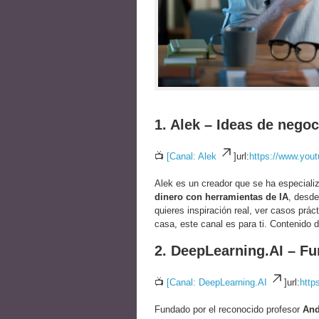
1. Alek – Ideas de negoc
📺
[Canal: Alek
]url:
https://www.yo
Alek es un creador que se ha especial
dinero con herramientas de IA
, desde
quieres inspiración real, ver casos prá
casa, este canal es para ti. Contenido d
2. DeepLearning.AI – 
📺
[Canal: DeepLearning.AI
]url:
http
Fundado por el reconocido profesor
And