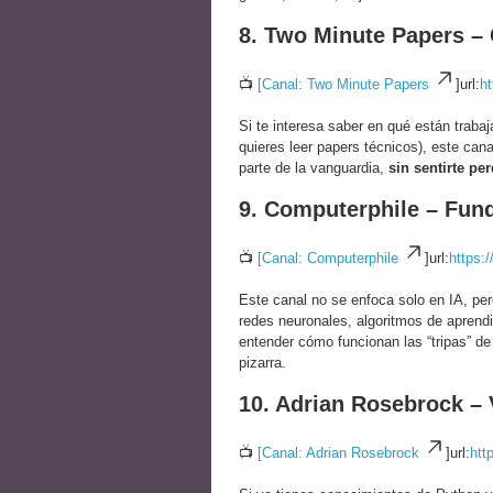
8. Two Minute Papers – 
📺
[Canal: Two Minute Papers
]url:
h
Si te interesa saber en qué están trab
quieres leer papers técnicos), este can
parte de la vanguardia,
sin sentirte pe
9. Computerphile – Fun
📺
[Canal: Computerphile
]url:
https:
Este canal no se enfoca solo en IA, per
redes neuronales, algoritmos de aprend
entender cómo funcionan las “tripas” de
pizarra.
10. Adrian Rosebrock –
📺
[Canal: Adrian Rosebrock
]url:
htt