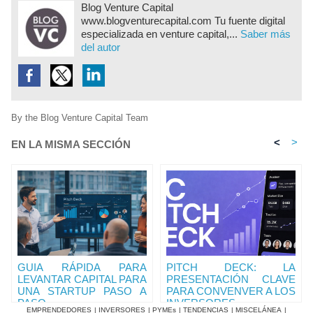
Blog Venture Capital
www.blogventurecapital.com Tu fuente digital
especializada en venture capital,...
Saber más
del autor
By the Blog Venture Capital Team
<
>
EN LA MISMA SECCIÓN
GUIA RÁPIDA PARA
PITCH DECK: LA
LEVANTAR CAPITAL PARA
PRESENTACIÓN CLAVE
UNA STARTUP PASO A
PARA CONVENVER A LOS
PASO
INVERSORES
EMPRENDEDORES
|
INVERSORES
|
PYMEs
|
TENDENCIAS
|
MISCELÁNEA
|