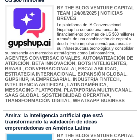
US $60 millones
BY THE BLOG VENTURE CAPITAL
TEAM
| 24/08/2025
|
NOTICIAS
BREVES
La plataforma de IA Conversacional
Gupshup ha cerrado una ronda de
financiamiento por más de US $60 millones
a través de una combinación de capital y
deuda. Este impulso servirá para escalar
su infraestructura tecnológica y consolidar
su presencia en mercados estratégicos como Latinoamérica,...
AGENTES CONVERSACIONALES
,
AUTOMATIZACIÓN DE
ATENCIÓN
,
BETA INNOVACIÓN
,
BOTS INTELIGENTES
,
BRASIL
,
CONVERSACIONAL AI
,
ESCALABILIDAD
,
ESTRATEGIA INTERNACIONAL
,
EXPANSIÓN GLOBAL
,
GUPSHUP
,
IA EMPRESARIAL
,
INDUSTRIA FINTECH
,
INTELIGENCIA ARTIFICIAL
,
LATINOAMÉRICA
,
MESSAGING PLATFORM
,
PLATAFORMA MULTINCANAL
,
SAAS GLOBAL
,
SOSTENIBILIDAD OPERATIVA
,
TRANSFORMACIÓN DIGITAL
,
WHATSAPP BUSINESS
Amira: la inteligencia artificial que está
transformando la validación de ideas
emprendedoras en América Latina
BY THE BLOG VENTURE CAPITAL