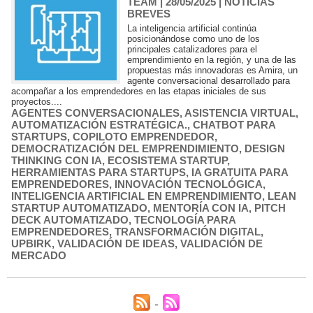
TEAM
| 28/05/2025
|
NOTICIAS
BREVES
La inteligencia artificial continúa
posicionándose como uno de los
principales catalizadores para el
emprendimiento en la región, y una de las
propuestas más innovadoras es Amira, un
agente conversacional desarrollado para
acompañar a los emprendedores en las etapas iniciales de sus
proyectos....
AGENTES CONVERSACIONALES
,
ASISTENCIA VIRTUAL
,
AUTOMATIZACIÓN ESTRATÉGICA.
,
CHATBOT PARA
STARTUPS
,
COPILOTO EMPRENDEDOR
,
DEMOCRATIZACIÓN DEL EMPRENDIMIENTO
,
DESIGN
THINKING CON IA
,
ECOSISTEMA STARTUP
,
HERRAMIENTAS PARA STARTUPS
,
IA GRATUITA PARA
EMPRENDEDORES
,
INNOVACIÓN TECNOLÓGICA
,
INTELIGENCIA ARTIFICIAL EN EMPRENDIMIENTO
,
LEAN
STARTUP AUTOMATIZADO
,
MENTORÍA CON IA
,
PITCH
DECK AUTOMATIZADO
,
TECNOLOGÍA PARA
EMPRENDEDORES
,
TRANSFORMACIÓN DIGITAL
,
UPBIRK
,
VALIDACIÓN DE IDEAS
,
VALIDACIÓN DE
MERCADO