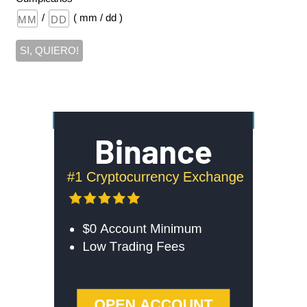
/
( mm / dd )