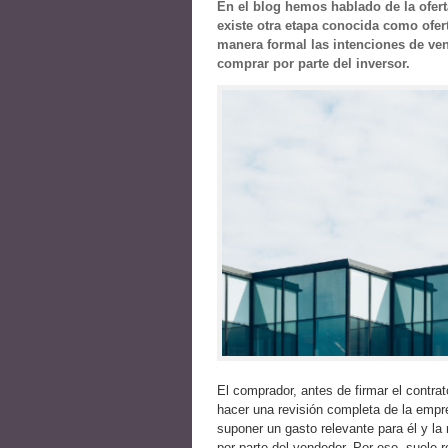
En el blog hemos hablado de la ofert
existe otra etapa conocida como ofe
manera formal las intenciones de ven
comprar por parte del inversor.
El comprador, antes de firmar el contr
hacer una revisión completa de la empr
suponer un gasto relevante para él y l
por parte del vendedor. Por eso, suele 