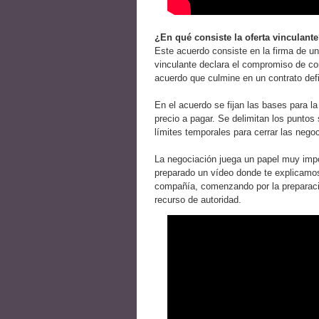
¿En qué consiste la oferta vinculant
Este acuerdo consiste en la firma de un
vinculante declara el compromiso de c
acuerdo que culmine en un contrato def
En el acuerdo se fijan las bases para la
precio a pagar. Se delimitan los puntos
límites temporales para cerrar las nego
La negociación juega un papel muy imp
preparado un vídeo donde te explicamos
compañía, comenzando por la preparación
recurso de autoridad.