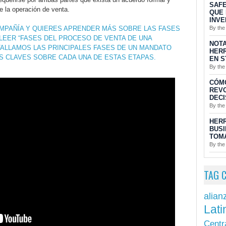
SAFE
e la operación de venta.
QUE 
INVE
By the
COMPAÑÍA Y QUIERES APRENDER MÁS SOBRE LAS FASES
LEER “FASES DEL PROCESO DE VENTA DE UNA
NOTA
TALLAMOS LAS PRINCIPALES FASES DE UN MANDATO
HERR
ES CLAVES SOBRE CADA UNA DE ESTAS ETAPAS.
EN S
By the
CÓM
REV
DECI
By the
HERR
BUSI
TOMA
By the
TAG 
alian
Lati
Centr