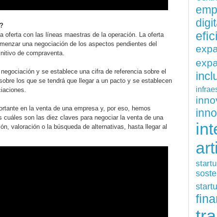
emp
digit
e?
efi
a oferta con las líneas maestras de la operación. La oferta
omenzar una negociación de los aspectos pendientes del
exp
initivo de compraventa.
expa
 negociación y se establece una cifra de referencia sobre el
inc
 sobre los que se tendrá que llegar a un pacto y se establecen
infrae
ciaciones.
inn
ortante en la venta de una empresa y, por eso, hemos
inn
 cuáles son las diez claves para negociar la venta de una
int
, valoración o la búsqueda de alternativas, hasta llegar al
art
start
soste
start
fina
tr