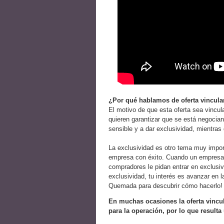
¿Por qué hablamos de oferta vincula
El motivo de que esta oferta sea vincu
quieren garantizar que se está negocian
sensible y a dar exclusividad, mientras 
La exclusividad es otro tema muy impor
empresa con éxito. Cuando un empresar
compradores le pidan entrar en exclusivi
exclusividad, tu interés es avanzar en 
Quemada para descubrir cómo hacerlo!
En muchas ocasiones la oferta vincul
para la operación, por lo que result