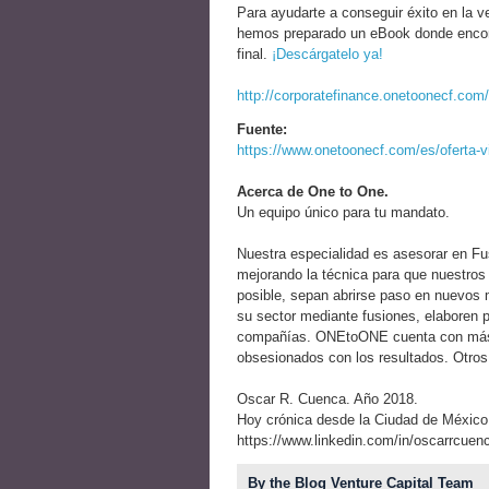
Para ayudarte a conseguir éxito en la 
hemos preparado un eBook donde encont
final.
¡Descárgatelo ya!
http://corporatefinance.onetoonecf.com
Fuente:
https://www.onetoonecf.com/es/oferta-v
Acerca de One to One.
Un equipo único para tu mandato.
Nuestra especialidad es asesorar en F
mejorando la técnica para que nuestros
posible, sepan abrirse paso en nuevos m
su sector mediante fusiones, elaboren p
compañías. ONEtoONE cuenta con más 
obsesionados con los resultados. Otro
Oscar R. Cuenca. Año 2018.
Hoy crónica desde la Ciudad de Méx
https://www.linkedin.com/in/oscarrcuen
By the Blog Venture Capital Team