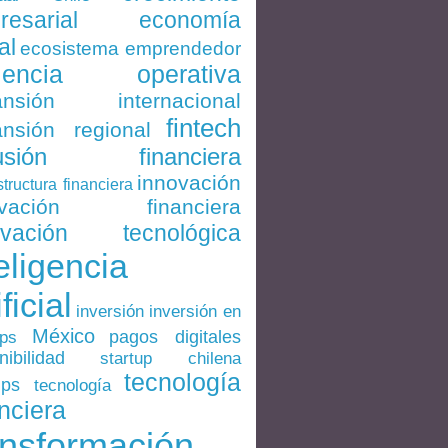
economía
resarial
al
ecosistema emprendedor
ciencia operativa
ansión internacional
fintech
nsión regional
lusión financiera
innovación
structura financiera
ovación financiera
ovación tecnológica
eligencia
ificial
inversión en
inversión
México
pagos digitales
ups
nibilidad
startup chilena
tecnología
ups
tecnología
nciera
ansformación