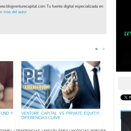
ww.blogventurecapital.com Tu fuente digital especializada en
r más del autor
<
>
FUND Y
VENTURE CAPITAL VS PRIVATE EQUITIY:
DIFERENCIAS CLAVE