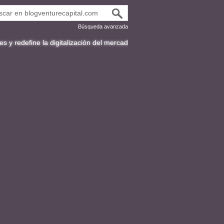
Búsqueda avanzada
a digitalización del mercado de bonos en Latinoamérica
Fracttal y la