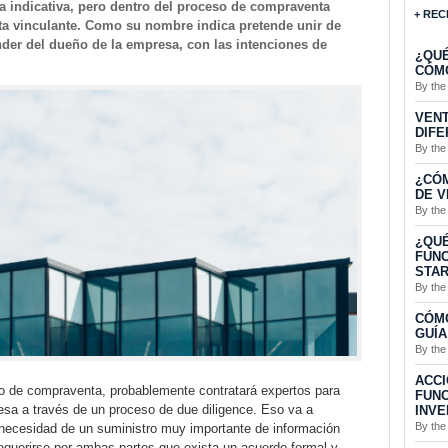
a indicativa, pero dentro del proceso de compraventa
+ REC
rta vinculante. Como su nombre indica pretende unir de
der del dueño de la empresa, con las intenciones de
¿QUÉ
CÓMO
By the
VENT
DIFE
By the
¿CÓ
DE V
By the
¿QUÉ
FUNC
STA
By the
CÓMO
GUÍA
By the
ACCI
ato de compraventa, probablemente contratará expertos para
FUNC
esa a través de un proceso de due diligence. Eso va a
INVE
By the
a necesidad de un suministro muy importante de información
requerirse por ambas partes que exista un acuerdo formal y