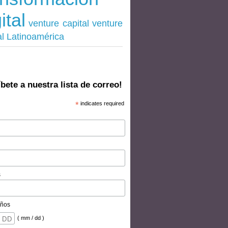
ital
venture
venture capital
al Latinoamérica
bete a nuestra lista de correo!
*
indicates required
s
ños
( mm / dd )