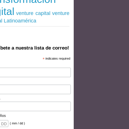
ital
venture
venture capital
al Latinoamérica
bete a nuestra lista de correo!
*
indicates required
s
ños
( mm / dd )