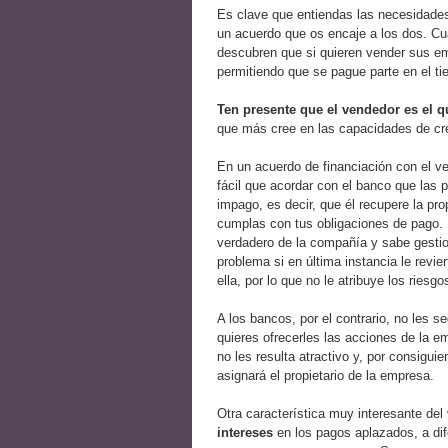
Es clave que entiendas las necesidades
un acuerdo que os encaje a los dos. Cu
descubren que si quieren vender sus emp
permitiendo que se pague parte en el t
Ten presente que el vendedor es el qu
que más cree en las capacidades de cr
En un acuerdo de financiación con el v
fácil que acordar con el banco que las
impago, es decir, que él recupere la p
cumplas con tus obligaciones de pago. 
verdadero de la compañía y sabe gestion
problema si en última instancia le revi
ella, por lo que no le atribuye los ries
A los bancos, por el contrario, no les s
quieres ofrecerles las acciones de la 
no les resulta atractivo y, por consiguie
asignará el propietario de la empresa.
Otra característica muy interesante del
intereses
en los pagos aplazados, a dif