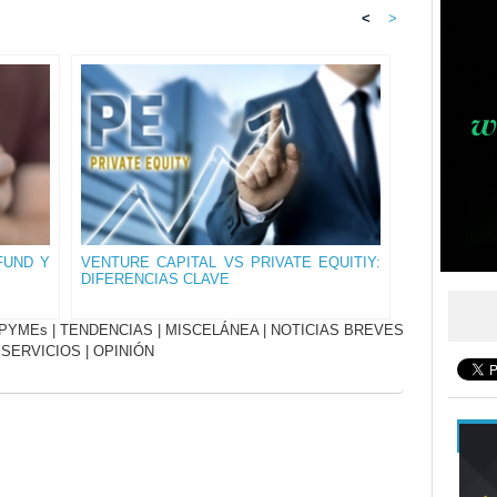
<
>
FUND Y
VENTURE CAPITAL VS PRIVATE EQUITIY:
DIFERENCIAS CLAVE
PYMEs
|
TENDENCIAS
|
MISCELÁNEA
|
NOTICIAS BREVES
|
SERVICIOS
|
OPINIÓN