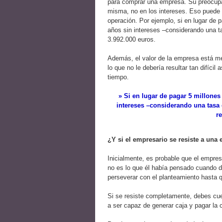
para comprar una empresa. Su preocupac
misma, no en los intereses. Eso puede re
operación. Por ejemplo, si en lugar de p
años sin intereses –considerando una t
3.992.000 euros.
Además, el valor de la empresa está met
lo que no le debería resultar tan difícil
tiempo.
» Si en lugar de pagar 5 millones
intereses –considerando una tasa 
re
¿Y si el empresario se resiste a una
Inicialmente, es probable que el empres
no es lo que él había pensado cuando 
perseverar con el planteamiento hasta 
Si se resiste completamente, debes cue
a ser capaz de generar caja y pagar la