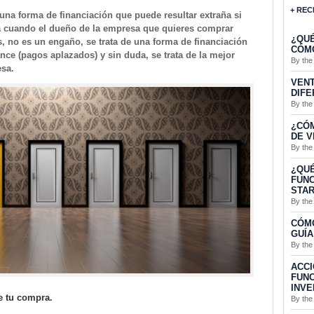
+ REC
na forma de financiación que puede resultar extraña si
da cuando el dueño de la empresa que quieres comprar
¿QUÉ
s, no es un engaño, se trata de una forma de financiación
CÓMO
ce (pagos aplazados) y sin duda, se trata de la mejor
By the
esa.
VENT
DIFE
By the
¿CÓ
DE V
By the
¿QUÉ
FUNC
STA
By the
CÓMO
GUÍA
By the
ACCI
FUNC
INVE
e tu compra.
By the