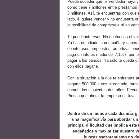
Puede suceder que el vendedor haya va
como tiene 7 millones entre préstamos b
3 millones. Así, te encuentras con que e
lado, él quiere vender y no encuentra o
la posibilidad de comprársela tú en var
Te puede interesar: No confundas el val
Ya has estudiado la compañía y sabes 
de intereses, impuestos, amortizaciones
paga un interés medio del 7,15%, por l
pagar a los bancos. Ya solo te queda di
con ellos pagarle.
Con la situación a la que te enfrentas
pu
pagarte 500.000 euros al contado, otros 
durante los siguientes dos años. Recuer
Piensa que ahora, la empresa es tuya.
Dentro de un mundo cada día más gl
una magnífica vía para abordar un
principal dificultad que implica est
engañados y maximizar nuestro val
buscas asesoramiento no dud