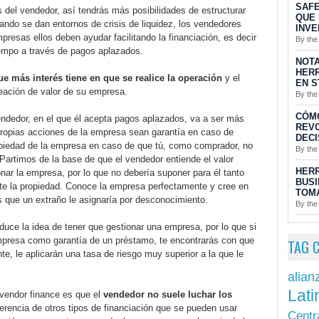
SAFE
 del vendedor, así tendrás más posibilidades de estructurar
QUE 
ando se dan entornos de crisis de liquidez, los vendedores
INVE
resas ellos deben ayudar facilitando la financiación, es decir
By the
iempo a través de pagos aplazados.
NOTA
HERR
e más interés tiene en que se realice la operación
y el
EN S
eación de valor de su empresa.
By the
CÓM
endedor, en el que él acepta pagos aplazados, va a ser más
REV
 propias acciones de la empresa sean garantía en caso de
DECI
ropiedad de la empresa en caso de que tú, como comprador, no
By the
Partimos de la base de que el vendedor entiende el valor
HERR
ar la empresa, por lo que no debería suponer para él tanto
BUSI
erte la propiedad. Conoce la empresa perfectamente y cree en
TOMA
gos que un extraño le asignaría por desconocimiento.
By the
educe la idea de tener que gestionar una empresa, por lo que si
empresa como garantía de un préstamo, te encontrarás con que
TAG 
nte, le aplicarán una tasa de riesgo muy superior a la que le
alian
Lati
 vendor finance es que el
vendedor no suele luchar los
erencia de otros tipos de financiación que se pueden usar
Centr