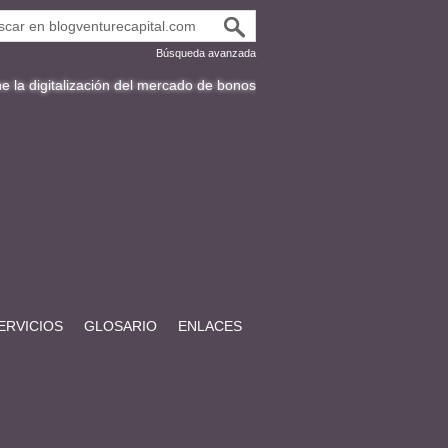
Búsqueda avanzada
ación del mercado de bonos en Latinoamérica
Fracttal y la expansión 
ERVICIOS
GLOSARIO
ENLACES