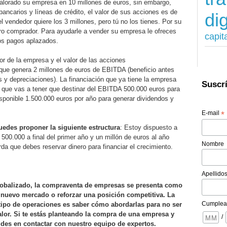
lorado su empresa en 10 millones de euros, sin embargo,
ancarios y líneas de crédito, el valor de sus acciones es de
dig
l vendedor quiere los 3 millones, pero tú no los tienes. Por su
tro comprador. Para ayudarle a vender su empresa le ofreces
capit
ios pagos aplazados.
or de la empresa y el valor de las acciones
que genera 2 millones de euros de EBITDA (beneficio antes
 y depreciaciones). La financiación que ya tiene la empresa
Suscrí
o que vas a tener que destinar del EBITDA 500.000 euros para
sponible 1.500.000 euros por año para generar dividendos y
E-mail
*
edes proponer la siguiente estructura
: Estoy dispuesto a
500.000 a final del primer año y un millón de euros al año
Nombre
da que debes reservar dinero para financiar el crecimiento.
Apellido
obalizado, la compraventa de empresas se presenta como
 nuevo mercado o reforzar una posición competitiva. La
Cumplea
e tipo de operaciones es saber cómo abordarlas para no ser
or. Si te estás planteando la compra de una empresa y
/
es en contactar con nuestro equipo de expertos.