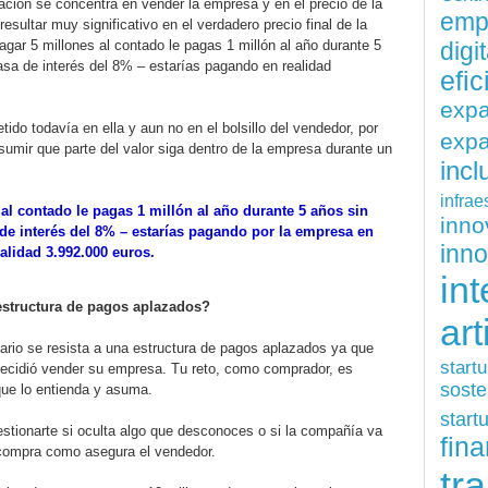
ión se concentra en vender la empresa y en el precio de la
emp
sultar muy significativo en el verdadero precio final de la
digit
agar 5 millones al contado le pagas 1 millón al año durante 5
asa de interés del 8% – estarías pagando en realidad
efi
exp
ido todavía en ella y aun no en el bolsillo del vendedor, por
expa
 asumir que parte del valor siga dentro de la empresa durante un
inc
infrae
 al contado le pagas 1 millón al año durante 5 años sin
inn
de interés del 8% – estarías pagando por la empresa en
inn
alidad 3.992.000 euros.
int
 estructura de pagos aplazados?
art
ario se resista a una estructura de pagos aplazados ya que
start
decidió vender su empresa. Tu reto, como comprador, es
soste
que lo entienda y asuma.
start
stionarte si oculta algo que desconoces o si la compañía va
fina
 compra como asegura el vendedor.
tr