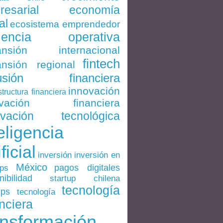
economía
resarial
al
ecosistema emprendedor
ciencia operativa
ansión internacional
fintech
nsión regional
lusión financiera
innovación
structura financiera
ovación financiera
ovación tecnológica
eligencia
ificial
inversión en
inversión
México
pagos digitales
ups
nibilidad
startup chilena
tecnología
ups
tecnología
nciera
ansformación